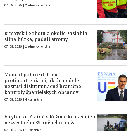
07. 08. 2026 |
Žiadne komentáre
Rimavskú Sobotu a okolie zasiahla
silná búrka, padali stromy
07. 08. 2026 |
Žiadne komentáre
Madrid pohrozil Rímu
protiopatreniami, ak do nedele
nezruší diskriminačné hraničné
kontroly španielskych občanov
07. 08. 2026 |
4 komentáre
V rybníku Zlatná v Kežmarku našli telo
nezvestného 39-ročného muža
07. 08. 2026 |
1 komentár