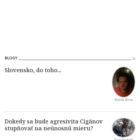
BLOGY
Marek Brna
Ivan Štubňa