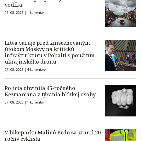
vodíka
07. 08. 2026 |
1 komentár
Litva varuje pred zinscenovaným
útokom Moskvy na kritickú
infraštruktúru v Pobaltí s použitím
ukrajinského dronu
07. 08. 2026 |
4 komentáre
Polícia obvinila 45-ročného
Kežmarčana z týrania blízkej osoby
07. 08. 2026 |
1 komentár
V bikeparku Malinô Brdo sa zranil 20-
ročný cyklista