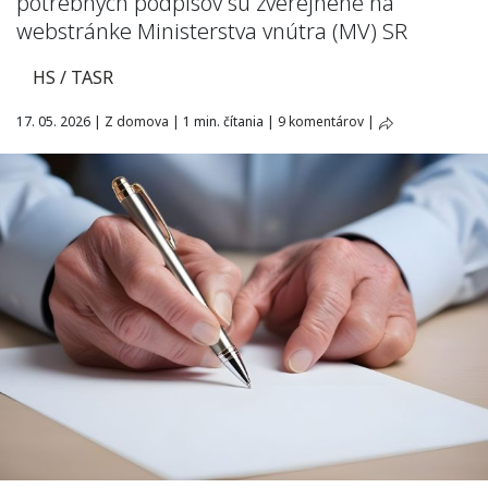
potrebných podpisov sú zverejnené na
webstránke Ministerstva vnútra (MV) SR
HS / TASR
17. 05. 2026
|
Z domova
|
1 min. čítania
|
9 komentárov
|