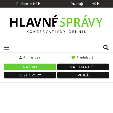
Podporte HS
Inzerujte na HS
Prihlásiť sa
Predplatné
NAŽIVO
NAJČÍTANEJŠIE
ROZHOVORY
VIDEÁ