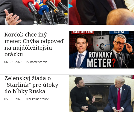
Korčok chce iný
meter. Chýba odpoveď
na najdôležitejšiu
otázku
06. 08. 2026 |
19 komentárov
Zelenskyj žiada o
“Starlink” pre útoky
do hĺbky Ruska
05. 08. 2026 |
109 komentárov