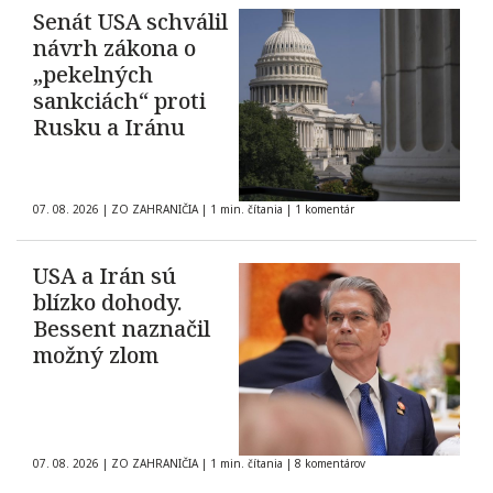
Senát USA schválil
návrh zákona o
„pekelných
sankciách“ proti
Rusku a Iránu
07. 08. 2026
|
ZO ZAHRANIČIA
|
1 min. čítania
|
1 komentár
USA a Irán sú
blízko dohody.
Bessent naznačil
možný zlom
07. 08. 2026
|
ZO ZAHRANIČIA
|
1 min. čítania
|
8 komentárov