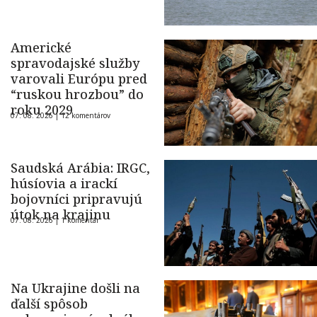
Americké
spravodajské služby
varovali Európu pred
“ruskou hrozbou” do
roku 2029
07. 08. 2026 |
12 komentárov
Saudská Arábia: IRGC,
húsíovia a irackí
bojovníci pripravujú
útok na krajinu
07. 08. 2026 |
1 komentár
Na Ukrajine došli na
ďalší spôsob