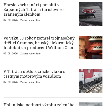
Horskí záchranári pomohli v
Západných Tatrách turistovi so
zraneným členkom
07. 08. 2026 |
Žiadne komentáre
Vo veku 69 rokov zomrel trojnásobný
držiteľ Grammy, britský elektronický
hudobník a producent William Orbit
07. 08. 2026 |
Žiadne komentáre
V Tatrách došlo k zrážke vlaku s
cestným motorovým vozidlom
07. 08. 2026 |
Žiadne komentáre
Holandsko podporí výrobu zeleného