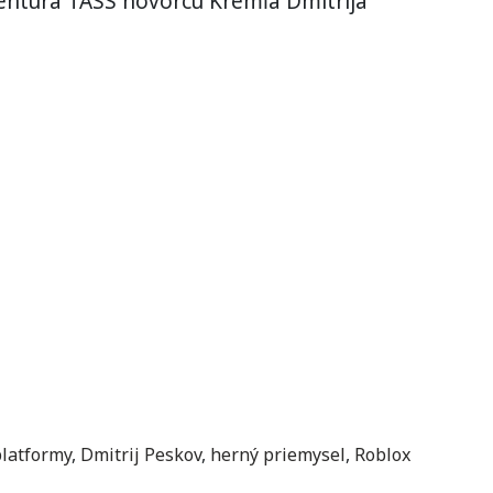
gentúra TASS hovorcu Kremľa Dmitrija
platformy
,
Dmitrij Peskov
,
herný priemysel
,
Roblox