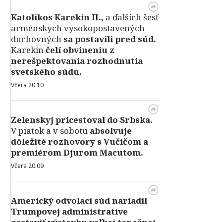
Katolikos Karekin II.,
a ďalších šesť
arménskych vysokopostavených
duchovných
sa postavili pred súd.
Karekin
čelí obvineniu z
nerešpektovania rozhodnutia
svetského súdu.
Včera 20:10
Zelenskyj pricestoval do Srbska.
V piatok a v sobotu
absolvuje
dôležité rozhovory s Vučičom a
premiérom Djurom Macutom.
Včera 20:09
Americký odvolací súd nariadil
Trumpovej administratíve