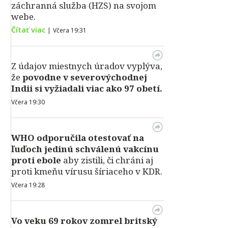
záchranná služba (HZS) na svojom
webe.
Čítať viac
|
Včera 19:31
Z údajov miestnych úradov vyplýva,
že
povodne v severovýchodnej
Indii si vyžiadali viac ako 97 obetí.
Včera 19:30
WHO odporučila otestovať na
ľuďoch jedinú schválenú vakcínu
proti ebole
aby zistili, či chráni aj
proti kmeňu vírusu šíriaceho v KDR.
Včera 19:28
Vo veku 69 rokov zomrel britský