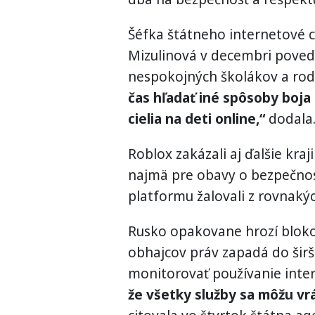
Šéfka štátneho internetové 
Mizulinová v decembri povedal
nespokojných školákov a rod
čas hľadať iné spôsoby boja
cielia na deti online,“
dodala
Roblox zakázali aj ďalšie kraj
najmä pre obavy o bezpečnosť
platformu žalovali z rovnaký
Rusko opakovane hrozí blok
obhajcov práv zapadá do širš
monitorovať používanie inte
že všetky služby sa môžu vr