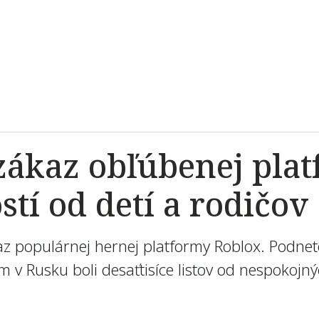
zákaz obľúbenej pla
tí od detí a rodičov
z populárnej hernej platformy Roblox. Podnet
 v Rusku boli desaťtisíce listov od nespokojnýc