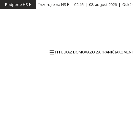
Podporte HS
Inzerujte na HS
02:46
|
08. august 2026
|
Oskár
TITULKA
Z DOMOVA
ZO ZAHRANIČIA
KOMEN