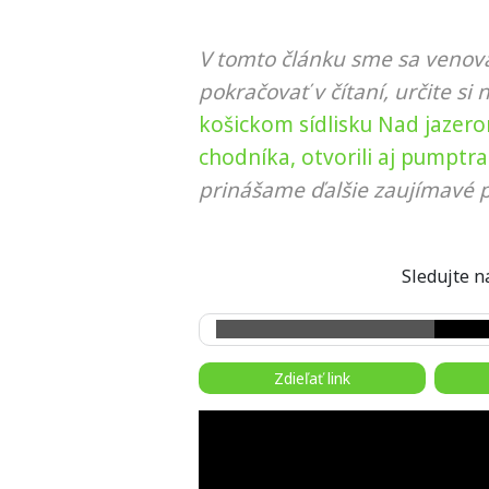
V tomto článku sme sa venova
pokračovať v čítaní, určite si 
košickom sídlisku Nad jaze
chodníka, otvorili aj pumptr
prinášame ďalšie zaujímavé p
Sledujte
Zdieľať link