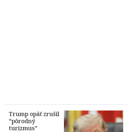
Trump opäť zrušil
“pôrodný
turizmus”