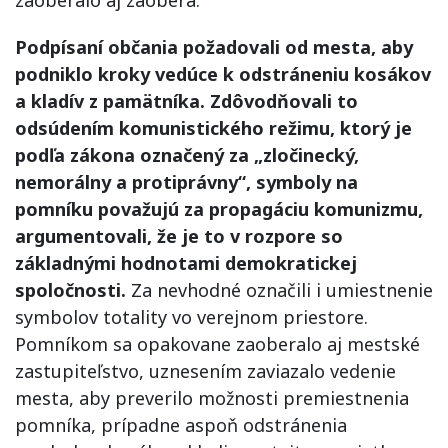
Podpísaní občania požadovali od mesta, aby
podniklo kroky vedúce k odstráneniu kosákov
a kladív z pamätníka. Zdôvodňovali to
odsúdením komunistického režimu, ktorý je
podľa zákona označený za „zločinecký,
nemorálny a protiprávny“, symboly na
pomníku považujú za propagáciu komunizmu,
argumentovali, že je to v rozpore so
základnými hodnotami demokratickej
spoločnosti.
Za nevhodné označili i umiestnenie
symbolov totality vo verejnom priestore.
Pomníkom sa opakovane zaoberalo aj mestské
zastupiteľstvo, uznesením zaviazalo vedenie
mesta, aby preverilo možnosti premiestnenia
pomníka, prípadne aspoň odstránenia