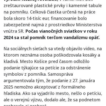
zreštaurované plastické prvky i kamenné tabule
na pomníku. Celková čiastka určená na práce
bola skoro 14-tisíc eur, financovanie bolo
zabezpečené najmä z prostriedkov Ministerstva
vnútra SR.
Počas vianočných sviatkov v roku
2024 sa stal pomník terčom vandalizmu opäť.
Na sociálnych sieťach sa vtedy objavilo video, na
ktorom neznáma osoba poškodzovala kosáky a
kladivá. Mesto Košice pred časom odložilo
podanie týkajúce sa petície za odstránenie
symbolov z pomníka. Samospráva
argumentovala tým, že podanie z 27. januára
2025 nemožno akceptovať z formálneho
hľadiska. Ako sa vyjadrilo mesto, nešlo o petíciu,
ale o verejnú výzvu, dodalo ale, že sa podnetom
zaoberalo aj zaoberá.