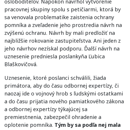
osloboditeľov. Napokon navrhol vytvorenie
pracovnej skupiny spolu s petičiarmi, ktorá by
sa venovala problematike zaistenia ochrany
pomníka a zveľadenie jeho prostredia návrh na
zvýšenú ochranu. Návrh by mali predložiť na
najbližšie rokovanie zastupiteľstva. Ani jeden z
jeho návrhov nezískal podporu. Ďalší návrh na
uznesenie predniesla poslankyňa Ľubica
Blaškovičová.
Uznesenie, ktoré poslanci schválili, žiada
primátora, aby do času odbornej expertízy, či
naozaj ide o vojnový hrob s ľudskými ostatkami
a do času prijatia nového pamiatkového zákona
a odbornej expertízy týkajúcej sa
premiestnenia, zabezpečil ohradenie a
oplotenie pomníka.
Tým by sa podľa nej mala