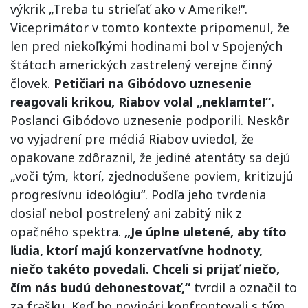
výkrik „Treba tu strieľať ako v Amerike!“.
Viceprimátor v tomto kontexte pripomenul, že
len pred niekoľkými hodinami bol v Spojených
štátoch amerických zastrelený verejne činný
človek.
Petičiari na Gibódovo uznesenie
reagovali krikou, Riabov volal „neklamte!“.
Poslanci Gibódovo uznesenie podporili. Neskôr
vo vyjadrení pre médiá Riabov uviedol, že
opakovane zdôraznil, že jediné atentáty sa dejú
„voči tým, ktorí, zjednodušene poviem, kritizujú
progresívnu ideológiu“. Podľa jeho tvrdenia
dosiaľ nebol postrelený ani zabitý nik z
opačného spektra.
„Je úplne uletené, aby títo
ľudia, ktorí majú konzervatívne hodnoty,
niečo takéto povedali. Chceli si prijať niečo,
čím nás budú dehonestovať,“
tvrdil a označil to
za frašku. Keď ho novinári konfrontovali s tým,