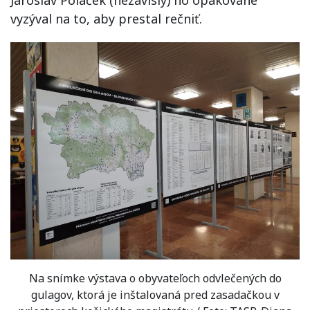
Jaroslav Polaček (nezávislý) ho opakovane
vyzýval na to, aby prestal rečniť.
Na snímke výstava o obyvateľoch odvlečených do
gulagov, ktorá je inštalovaná pred zasadačkou v