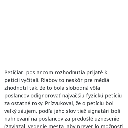
Petičiari poslancom rozhodnutia prijaté k
petícii vyčítali. Riabov to neskôr pre médiá
zhodnotil tak, že to bola slobodná vôľa
poslancov odignorovať najväčšiu fyzickú petíciu
za ostatné roky. Prízvukoval, že o petíciu bol
veľký záujem, podľa jeho slov tiež signatári boli
nahnevaní na poslancov za predošlé uznesenie
(zaviazali vedenie mesta, aby preverilo možnosti