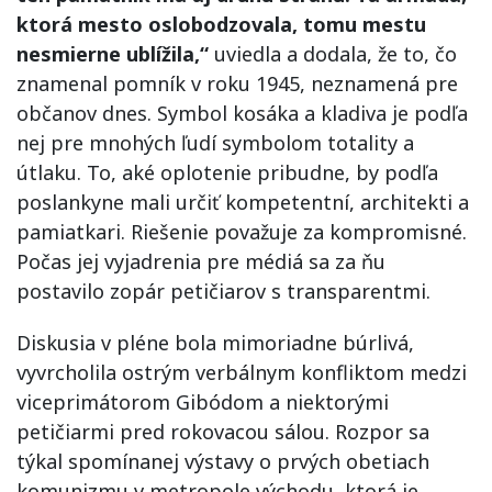
ktorá mesto oslobodzovala, tomu mestu
nesmierne ublížila,“
uviedla a dodala, že to, čo
znamenal pomník v roku 1945, neznamená pre
občanov dnes. Symbol kosáka a kladiva je podľa
nej pre mnohých ľudí symbolom totality a
útlaku. To, aké oplotenie pribudne, by podľa
poslankyne mali určiť kompetentní, architekti a
pamiatkari. Riešenie považuje za kompromisné.
Počas jej vyjadrenia pre médiá sa za ňu
postavilo zopár petičiarov s transparentmi.
Diskusia v pléne bola mimoriadne búrlivá,
vyvrcholila ostrým verbálnym konfliktom medzi
viceprimátorom Gibódom a niektorými
petičiarmi pred rokovacou sálou. Rozpor sa
týkal spomínanej výstavy o prvých obetiach
komunizmu v metropole východu, ktorá je