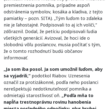
premiestnenia pomníka, prípadne aspoň
odstránenia symbolov, kosáka a kladiva, z tejto
pamiatky – pozn. SITA). „Tým ľuďom to zďaleka
nie je ľahostajné. Podpisovali to aj ich voliči,“
zdôraznil. Dodal, že petíciu podpisovali ľudia
všetkých generácií. Avizoval, že hoci ide o
slobodnú vôľu poslancov, musia počítať s tým,
že o tomto rozhodnutí budú občanov
informovať.
„Ja som iba posol. Ja som umožnil ľuďom, aby
sa vyjadrili,“
podotkol Riabov. Uznesenia
označil za protizákonné, podľa neho poslanci
nerešpektujú nedotknuteľnosť pomníka a
odmietajú starostlivosť oň.
„Podľa mňa to
napĺňa trestnoprávnu rovinu hanobenia
miesta posledného odpočinku, plus hrubej