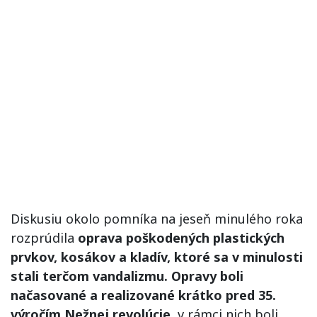
Diskusiu okolo pomníka na jeseň minulého roka
rozprúdila
oprava poškodených plastických
prvkov, kosákov a kladív, ktoré sa v minulosti
stali terčom vandalizmu. Opravy boli
načasované a realizované krátko pred 35.
výročím Nežnej revolúcie,
v rámci nich boli