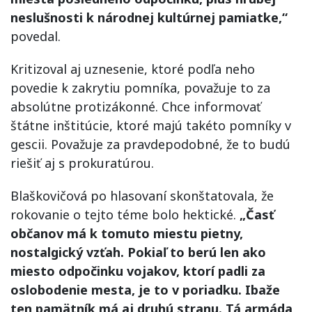
neslušnosti k národnej kultúrnej pamiatke,“
povedal.
Kritizoval aj uznesenie, ktoré podľa neho
povedie k zakrytiu pomníka, považuje to za
absolútne protizákonné. Chce informovať
štátne inštitúcie, ktoré majú takéto pomníky v
gescii. Považuje za pravdepodobné, že to budú
riešiť aj s prokuratúrou.
Blaškovičová po hlasovaní skonštatovala, že
rokovanie o tejto téme bolo hektické.
„Časť
občanov má k tomuto miestu pietny,
nostalgický vzťah. Pokiaľ to berú len ako
miesto odpočinku vojakov, ktorí padli za
oslobodenie mesta, je to v poriadku. Ibaže
ten pamätník má aj druhú stranu. Tá armáda,