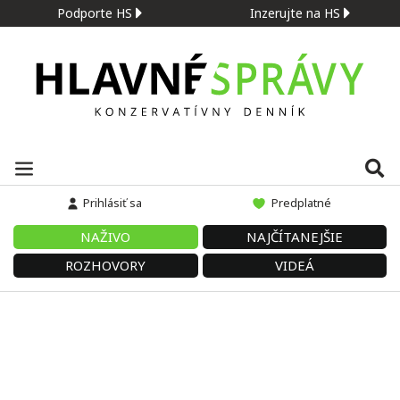
Podporte HS
Inzerujte na HS
Prihlásiť sa
Predplatné
NAŽIVO
NAJČÍTANEJŠIE
ROZHOVORY
VIDEÁ