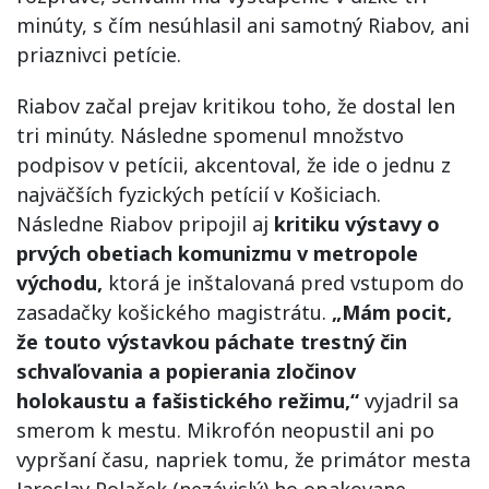
minúty, s čím nesúhlasil ani samotný Riabov, ani
priaznivci petície.
Riabov začal prejav kritikou toho, že dostal len
tri minúty. Následne spomenul množstvo
podpisov v petícii, akcentoval, že ide o jednu z
najväčších fyzických petícií v Košiciach.
Následne Riabov pripojil aj
kritiku výstavy o
prvých obetiach komunizmu v metropole
východu,
ktorá je inštalovaná pred vstupom do
zasadačky košického magistrátu.
„Mám pocit,
že touto výstavkou páchate trestný čin
schvaľovania a popierania zločinov
holokaustu a fašistického režimu,“
vyjadril sa
smerom k mestu. Mikrofón neopustil ani po
vypršaní času, napriek tomu, že primátor mesta