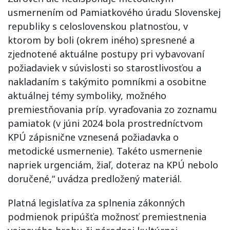
usmernením od Pamiatkového úradu Slovenskej
republiky s celoslovenskou platnosťou, v
ktorom by boli (okrem iného) spresnené a
zjednotené aktuálne postupy pri vybavovaní
požiadaviek v súvislosti so starostlivosťou a
nakladaním s takýmito pomníkmi a osobitne
aktuálnej témy symboliky, možného
premiestňovania príp. vyraďovania zo zoznamu
pamiatok (v júni 2024 bola prostredníctvom
KPÚ zápisnične vznesená požiadavka o
metodické usmernenie). Takéto usmernenie
napriek urgenciám, žiaľ, doteraz na KPÚ nebolo
doručené,“ uvádza predložený materiál.
Platná legislatíva za splnenia zákonných
podmienok pripúšťa možnosť premiestnenia