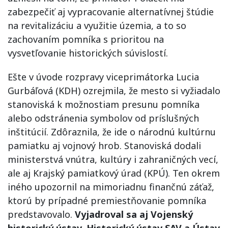
zabezpečiť aj vypracovanie alternatívnej štúdie
na revitalizáciu a využitie územia, a to so
zachovaním pomníka s prioritou na
vysvetľovanie historických súvislostí.
Ešte v úvode rozpravy viceprimátorka Lucia
Gurbáľová (KDH) ozrejmila, že mesto si vyžiadalo
stanoviská k možnostiam presunu pomníka
alebo odstránenia symbolov od príslušných
inštitúcií. Zdôraznila, že ide o národnú kultúrnu
pamiatku aj vojnový hrob. Stanoviská dodali
ministerstvá vnútra, kultúry i zahraničných vecí,
ale aj Krajský pamiatkový úrad (KPÚ). Ten okrem
iného upozornil na mimoriadnu finančnú záťaž,
ktorú by prípadné premiestňovanie pomníka
predstavovalo.
Vyjadroval sa aj Vojenský
historický ústav, Historický ústav SAV a Ústav