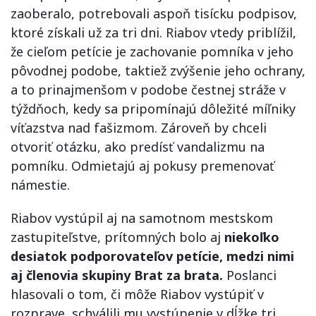
zaoberalo, potrebovali aspoň tisícku podpisov,
ktoré získali už za tri dni. Riabov vtedy priblížil,
že cieľom petície je zachovanie pomníka v jeho
pôvodnej podobe, taktiež zvýšenie jeho ochrany,
a to prinajmenšom v podobe čestnej stráže v
týždňoch, kedy sa pripomínajú dôležité míľniky
víťazstva nad fašizmom. Zároveň by chceli
otvoriť otázku, ako predísť vandalizmu na
pomníku. Odmietajú aj pokusy premenovať
námestie.
Riabov vystúpil aj na samotnom mestskom
zastupiteľstve, prítomných bolo aj
niekoľko
desiatok podporovateľov petície, medzi nimi
aj členovia skupiny Brat za brata.
Poslanci
hlasovali o tom, či môže Riabov vystúpiť v
rozprave, schválili mu vystúpenie v dĺžke tri