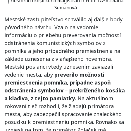
priestoroch košického magistrátu / Foto: TASR-Diana
Semanová
Mestské zastupiteľstvo schválilo aj ďalšie body
pôvodného návrhu. Vzalo na vedomie
informáciu o priebehu preverovania možností
odstránenia komunistických symbolov z
pomníka a jeho prípadného premiestnenia na
základe uznesenia z vlaňajšieho novembra.
Mestskí poslanci vtedy uznesením zaviazali
vedenie mesta, aby
preverilo možnosti
premiestnenia pomníka, prípadne aspoň
odstránenia symbolov – prekríženého kosáka
a kladiva, z tejto pamiatky.
Na aktuálnom
rokovaní tiež rozhodli, že žiadajú primátora
mesta, aby zabezpečil spracovanie znaleckého
posudku k premiestneniu pomníka. Rovnako sa
uzniesli na tom, že primátor Polaček má