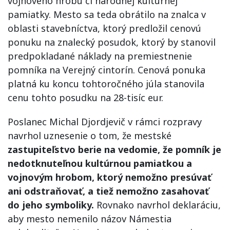
vojnového hrobu či národnej kultúrnej
pamiatky. Mesto sa teda obrátilo na znalca v
oblasti stavebníctva, ktorý predložil cenovú
ponuku na znalecký posudok, ktorý by stanovil
predpokladané náklady na premiestnenie
pomníka na Verejný cintorín. Cenová ponuka
platná ku koncu tohtoročného júla stanovila
cenu tohto posudku na 28-tisíc eur.
Poslanec Michal Djordjevič v rámci rozpravy
navrhol uznesenie o tom, že mestské
zastupiteľstvo berie na vedomie, že pomník je
nedotknuteľnou kultúrnou pamiatkou a
vojnovým hrobom, ktorý nemožno presúvať
ani odstraňovať, a tiež nemožno zasahovať
do jeho symboliky.
Rovnako navrhol deklaráciu,
aby mesto nemenilo názov Námestia