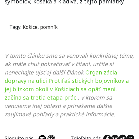
symbolov, kosáka a kladiva, z tejto pamiatky.
Tagy:
Košice
,
pomník
V tomto článku sme sa venovali konkrétnej téme,
ak máte chuť pokračovať v čítaní, určite si
nenechajte ujsť aj ďalší článok
Organizácia
dopravy na ulici Protifašistických bojovníkov a
jej blízkom okolí v Košiciach sa opäť mení,
začína sa tretia etapa prác
, v ktorom sa
venujeme inej oblasti a prinášame ďalšie
zaujímavé pohľady a praktické informácie.
Sledujte nás
Zdieľajte nás