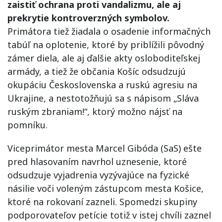
zaistiť ochrana proti vandalizmu, ale aj
prekrytie kontroverzných symbolov.
Primátora tiež žiadala o osadenie informačných
tabúľ na oplotenie, ktoré by priblížili pôvodný
zámer diela, ale aj ďalšie akty osloboditeľskej
armády, a tiež že občania Košíc odsudzujú
okupáciu Československa a ruskú agresiu na
Ukrajine, a nestotožňujú sa s nápisom „Sláva
ruským zbraniam!“, ktorý možno nájsť na
pomníku.
Viceprimátor mesta Marcel Gibóda (SaS) ešte
pred hlasovaním navrhol uznesenie, ktoré
odsudzuje vyjadrenia vyzývajúce na fyzické
násilie voči voleným zástupcom mesta Košice,
ktoré na rokovaní zazneli. Spomedzi skupiny
podporovateľov petície totiž v istej chvíli zaznel