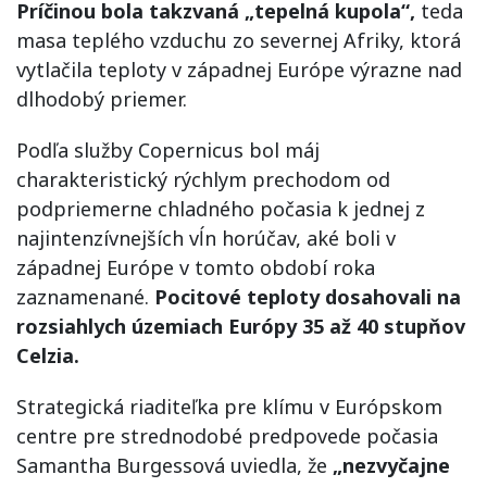
Príčinou bola takzvaná „tepelná kupola“,
teda
masa teplého vzduchu zo severnej Afriky, ktorá
vytlačila teploty v západnej Európe výrazne nad
dlhodobý priemer.
Podľa služby Copernicus bol máj
charakteristický rýchlym prechodom od
podpriemerne chladného počasia k jednej z
najintenzívnejších vĺn horúčav, aké boli v
západnej Európe v tomto období roka
zaznamenané.
Pocitové teploty dosahovali na
rozsiahlych územiach Európy 35 až 40 stupňov
Celzia.
Strategická riaditeľka pre klímu v Európskom
centre pre strednodobé predpovede počasia
Samantha Burgessová uviedla, že
„nezvyčajne