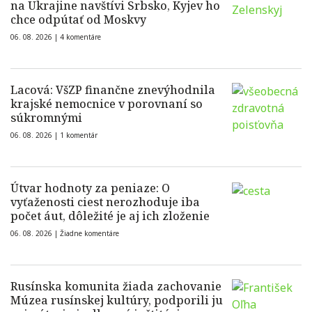
na Ukrajine navštívi Srbsko, Kyjev ho
chce odpútať od Moskvy
06. 08. 2026 |
4 komentáre
Lacová: VšZP finančne znevýhodnila
krajské nemocnice v porovnaní so
súkromnými
06. 08. 2026 |
1 komentár
Útvar hodnoty za peniaze: O
vyťaženosti ciest nerozhoduje iba
počet áut, dôležité je aj ich zloženie
06. 08. 2026 |
Žiadne komentáre
Rusínska komunita žiada zachovanie
Múzea rusínskej kultúry, podporili ju