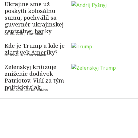
Ukrajine sme už
poskytli kolosálnu
sumu, pochválil sa
guvernér ukrajinskej
centrálnej banky
06. 08. 2026 |
1 komentár
Kde je Trump a kde je
zlatý vek Ameriky?
06. 08. 2026 |
5 komentárov
Zelenskyj kritizuje
zníženie dodávok
Patriotov. Vidí za tým
politický tlak
05. 08. 2026 |
22 komentárov