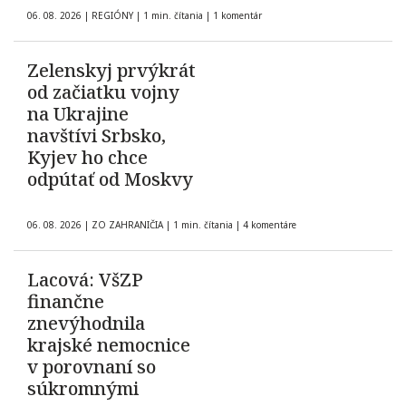
06. 08. 2026
|
REGIÓNY
|
1 min. čítania
|
1 komentár
Zelenskyj prvýkrát
od začiatku vojny
na Ukrajine
navštívi Srbsko,
Kyjev ho chce
odpútať od Moskvy
06. 08. 2026
|
ZO ZAHRANIČIA
|
1 min. čítania
|
4 komentáre
Lacová: VšZP
finančne
znevýhodnila
krajské nemocnice
v porovnaní so
súkromnými