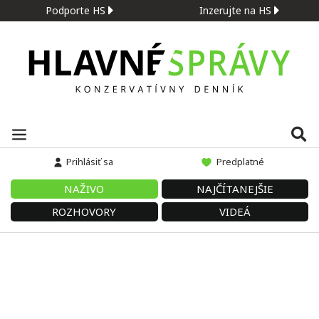
Podporte HS
Inzerujte na HS
Prihlásiť sa
Predplatné
NAŽIVO
NAJČÍTANEJŠIE
ROZHOVORY
VIDEÁ