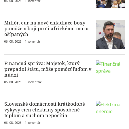
06. 08. 2026 |
1 komentár
Milión eur na nové chladiace boxy
pomôže v boji proti africkému moru
ošípaných
06. 08. 2026 |
1 komentár
Finančná správa: Majetok, ktorý
prepadol štátu, môže pomôcť ľuďom v
núdzi
06. 08. 2026 |
3 komentáre
Slovenské domácnosti krátkodobé
výkyvy cien elektriny spôsobené
teplom a suchom nepocítia
06. 08. 2026 |
1 komentár