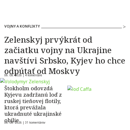
VOJNY A KONFLIKTY
Zelenskyj prvýkrát od
začiatku vojny na Ukrajine
navštívi Srbsko, Kyjev ho chce
odpútať od Moskvy
06. 08. 2026 |
4 komentáre
Štokholm odovzdá
Kyjevu zadržanú loď z
ruskej tieňovej flotily,
ktorá prevážala
ukradnuté ukrajinské
obilie
06. 08. 2026 |
31 komentárov