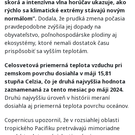
skorá a intenzívna vlna horúčav ukazuje, ako
rýchlo sa klimatické extrémy stávajú novým
normálom“.
Dodala, že prudká zmena počasia
pravdepodobne zvýšila jej dopady na
obyvateľstvo, poľnohospodárske plodiny aj
ekosystémy, ktoré nemali dostatok času
prispôsobiť sa vyšším teplotám.
Celosvetová priemerná teplota vzduchu pri
zemskom povrchu dosiahla v máji 15,81
stupňa Celzia, čo je druhá najvyššia hodnota
zaznamenaná za tento mesiac po máji 2024.
Druhú najvyššiu úroveň v histórii meraní
dosiahla aj priemerná teplota povrchu oceánov.
Copernicus upozornil, že v rozsiahlej oblasti
tropického Pacifiku pretrvávajú mimoriadne