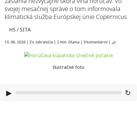
zasiahla nezvyčajne skorá vlna horúčav. Vo
svojej mesačnej správe o tom informovala
klimatická služba Európskej únie Copernicus
HS / SITA
10. 06. 2026
|
Zo zahraničia
|
2 min. čítania
|
9 komentárov
|
Ilustračné foto
▶
↻