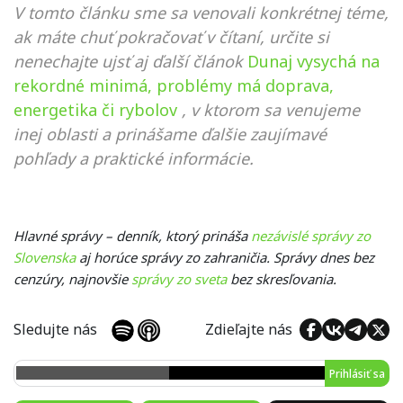
V tomto článku sme sa venovali konkrétnej téme,
ak máte chuť pokračovať v čítaní, určite si
nenechajte ujsť aj ďalší článok
Dunaj vysychá na
rekordné minimá, problémy má doprava,
energetika či rybolov
, v ktorom sa venujeme
inej oblasti a prinášame ďalšie zaujímavé
pohľady a praktické informácie.
Hlavné správy – denník, ktorý prináša
nezávislé správy zo
Slovenska
aj horúce správy zo zahraničia. Správy dnes bez
cenzúry, najnovšie
správy zo sveta
bez skresľovania.
Sledujte nás
Zdieľajte nás
Prihlásiť sa