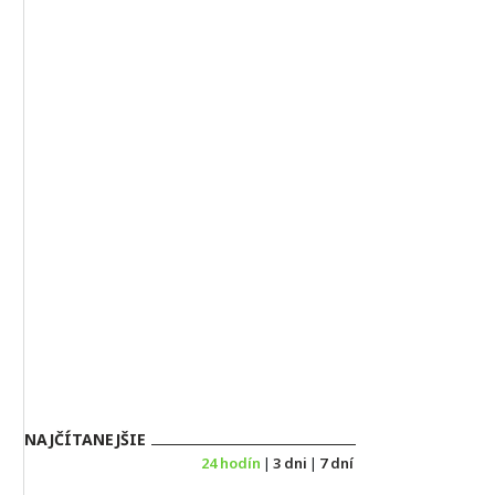
NAJČÍTANEJŠIE
24 hodín
|
3 dni
|
7 dní