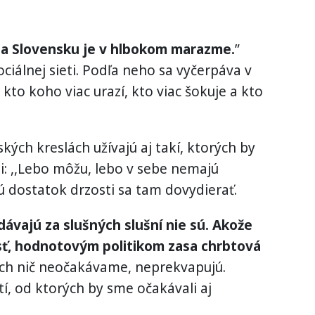
 na Slovensku je v hlbokom marazme.
”
ciálnej sieti. Podľa neho sa vyčerpáva v
, kto koho viac urazí, kto viac šokuje a kto
kých kreslách užívajú aj takí, ktorých by
li: ,,Lebo môžu, lebo v sebe nemajú
 dostatok drzosti sa tam dovydierať.
ydávajú za slušných slušní nie sú. Akože
ť, hodnotovým politikom zasa chrbtová
rých nič neočakávame, neprekvapujú.
í, od ktorých by sme očakávali aj