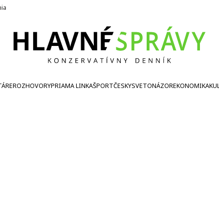
nia
TÁRE
ROZHOVORY
PRIAMA LINKA
ŠPORT
ČESKY
SVETONÁZOR
EKONOMIKA
KU