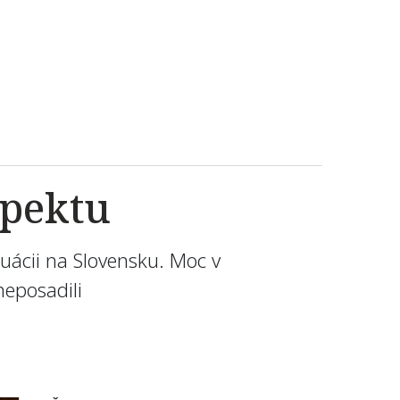
špektu
ituácii na Slovensku. Moc v
neposadili