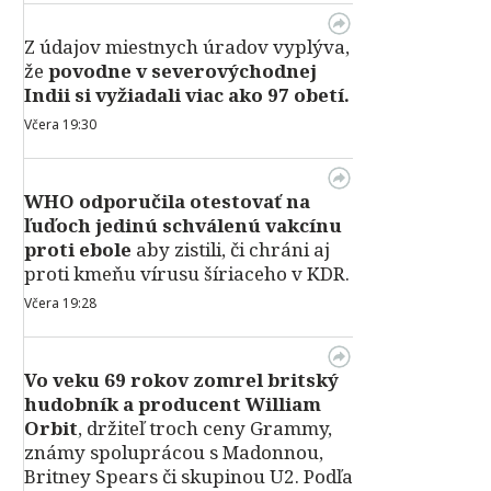
Z údajov miestnych úradov vyplýva,
že
povodne v severovýchodnej
Indii si vyžiadali viac ako 97 obetí.
Včera 19:30
WHO odporučila otestovať na
ľuďoch jedinú schválenú vakcínu
proti ebole
aby zistili, či chráni aj
proti kmeňu vírusu šíriaceho v KDR.
Včera 19:28
Vo veku 69 rokov zomrel britský
hudobník a producent William
Orbit
, držiteľ troch ceny Grammy,
známy spoluprácou s Madonnou,
Britney Spears či skupinou U2. Podľa