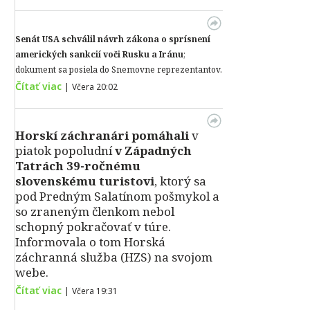
Senát USA schválil návrh zákona o sprísnení
amerických sankcií voči Rusku a Iránu
;
dokument sa posiela do Snemovne reprezentantov.
Čítať viac
|
Včera 20:02
Horskí záchranári pomáhali
v
piatok popoludní
v Západných
Tatrách 39-ročnému
slovenskému turistovi
, ktorý sa
pod Predným Salatínom pošmykol a
so zraneným členkom nebol
schopný pokračovať v túre.
Informovala o tom Horská
záchranná služba (HZS) na svojom
webe.
Čítať viac
|
Včera 19:31