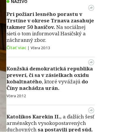
NAŽIVO
Pri požiari lesného porastu v
Trstíne v okrese Trnava zasahuje
takmer 50 hasičov.
Na sociálnej
sieti o tom informoval Hasičský a
záchranný zbor.
Čítať viac
|
Včera 20:13
Konžská demokratická republika
preverí, či sa v zásielkach oxidu
kobaltnatého
, ktoré vyvážajú
do
Číny nachádza urán.
Včera 20:12
Katolikos Karekin II.,
a ďalších šesť
arménskych vysokopostavených
duchovných
sa postavili pred súd.