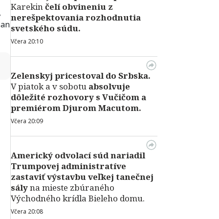
Karekin
čelí obvineniu z
,
nerešpektovania rozhodnutia
ian
svetského súdu.
Včera 20:10
↻
Zelenskyj pricestoval do Srbska.
V piatok a v sobotu
absolvuje
dôležité rozhovory s Vučičom a
premiérom Djurom Macutom.
Včera 20:09
Americký odvolací súd nariadil
Trumpovej administratíve
zastaviť výstavbu veľkej tanečnej
sály
na mieste zbúraného
Východného krídla Bieleho domu.
Včera 20:08