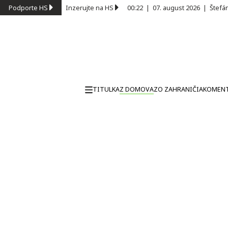
Podporte HS
Inzerujte na HS
00:22
|
07. august 2026
|
Štefá
TITULKA
Z DOMOVA
ZO ZAHRANIČIA
KOMEN