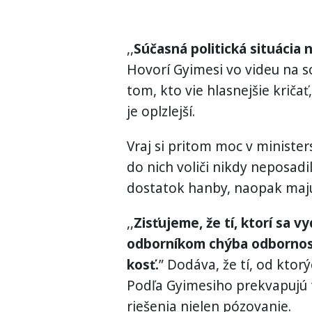
,,
Súčasná politická situácia
Hovorí Gyimesi vo videu na so
tom, kto vie hlasnejšie kričať
je oplzlejší.
Vraj si pritom moc v ministers
do nich voliči nikdy neposadi
dostatok hanby, naopak majú
,,
Zisťujeme, že tí, ktorí sa v
odborníkom chýba odbornos
kosť.
” Dodáva, že tí, od kto
Podľa Gyimesiho prekvapujú t
riešenia nielen pózovanie.