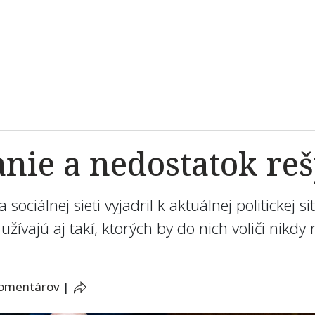
anie a nedostatok re
ociálnej sieti vyjadril k aktuálnej politickej s
žívajú aj takí, ktorých by do nich voliči nikdy 
komentárov
|