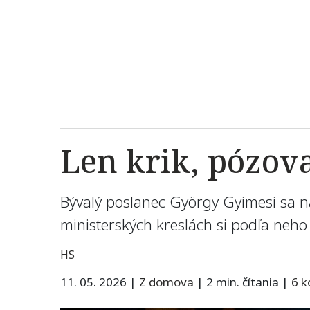
Len krik, pózov
Bývalý poslanec György Gyimesi sa na s
ministerských kreslách si podľa neho u
HS
11. 05. 2026
|
Z domova
|
2 min. čítania
|
6 