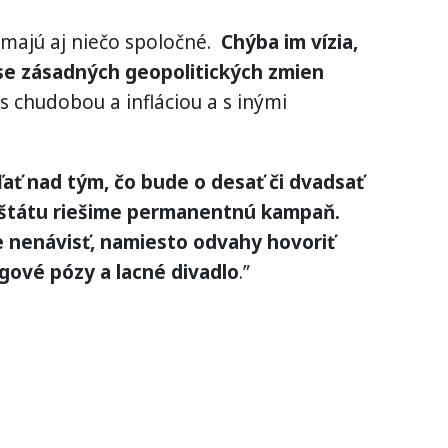
i majú aj niečo spoločné.
Chýba im vízia,
e zásadných geopolitických zmien
 chudobou a infláciou a s inými
ať nad tým, čo bude o desať či dvadsať
 štátu riešime permanentnú kampaň.
nenávisť, namiesto odvahy hovoriť
gové pózy a lacné divadlo
.”