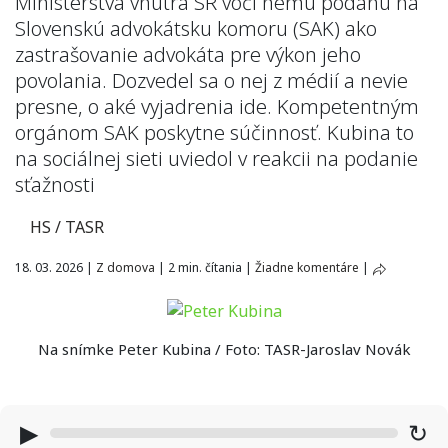
Ministerstva vnútra SR voči nemu podanú na
Slovenskú advokátsku komoru (SAK) ako
zastrašovanie advokáta pre výkon jeho
povolania. Dozvedel sa o nej z médií a nevie
presne, o aké vyjadrenia ide. Kompetentným
orgánom SAK poskytne súčinnosť. Kubina to
na sociálnej sieti uviedol v reakcii na podanie
sťažnosti
HS / TASR
18. 03. 2026
|
Z domova
|
2 min. čítania
|
Žiadne komentáre
|
Na snímke Peter Kubina / Foto: TASR-Jaroslav Novák
▶
↻