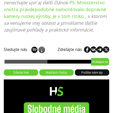
nenechajte ujsť aj ďalší článok
PS: Ministerstvo
vnútra pravdepodobne namontovalo dopravné
kamery ruskej výroby, je v tom riziko
, v ktorom
sa venujeme inej oblasti a prinášame ďalšie
zaujímavé pohľady a praktické informácie.
Sledujte nás
Zdieľajte nás
Prihlásiť sa
Zdieľať link
Nahlásiť chybu
Pošlite nám tip