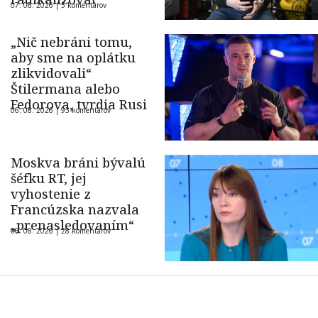
07. 08. 2026 |
5 komentárov
„Nič nebráni tomu,
aby sme na oplátku
zlikvidovali“
Štilermana alebo
Fedorova, tvrdia Rusi
06. 08. 2026 |
93 komentárov
Moskva bráni bývalú
šéfku RT, jej
vyhostenie z
Francúzska nazvala
„prenasledovaním“
06. 08. 2026 |
28 komentárov