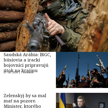
Saudská Arábia: IRGC,
húsíovia a irackí
bojovníci pripravujú
útok na krajinu
07. 08. 2026 |
1 komentár
Zelenskyj by sa mal
mať na pozore.
Minister, ktorého