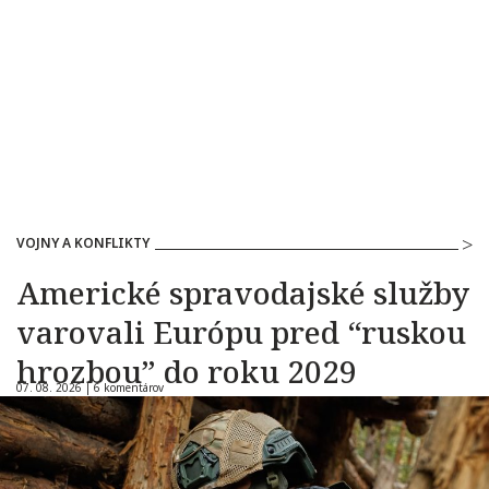
VOJNY A KONFLIKTY
Americké spravodajské služby
varovali Európu pred “ruskou
hrozbou” do roku 2029
07. 08. 2026 |
6 komentárov