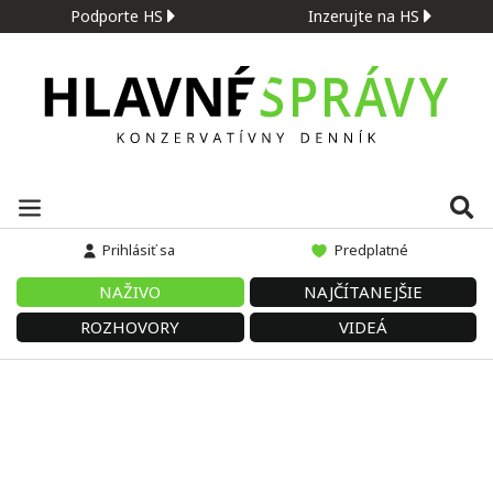
Podporte HS
Inzerujte na HS
Prihlásiť sa
Predplatné
NAŽIVO
NAJČÍTANEJŠIE
ROZHOVORY
VIDEÁ