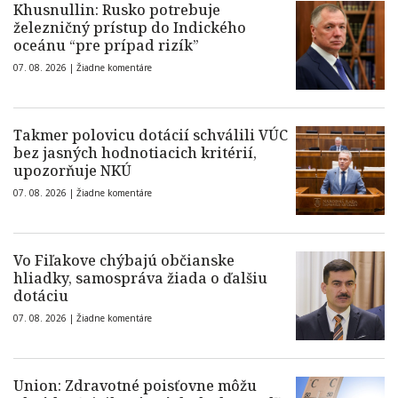
Khusnullin: Rusko potrebuje
železničný prístup do Indického
oceánu “pre prípad rizík”
07. 08. 2026 |
Žiadne komentáre
Takmer polovicu dotácií schválili VÚC
bez jasných hodnotiacich kritérií,
upozorňuje NKÚ
07. 08. 2026 |
Žiadne komentáre
Vo Fiľakove chýbajú občianske
hliadky, samospráva žiada o ďalšiu
dotáciu
07. 08. 2026 |
Žiadne komentáre
Union: Zdravotné poisťovne môžu