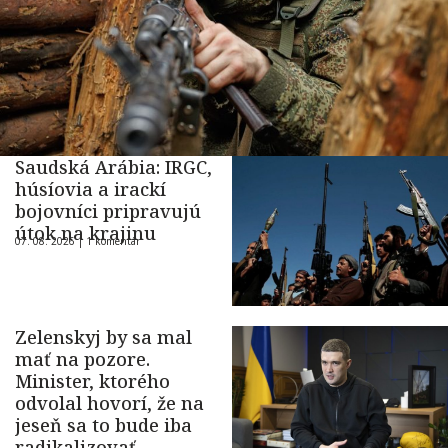
Saudská Arábia: IRGC,
húsíovia a irackí
bojovníci pripravujú
útok na krajinu
07. 08. 2026 |
1 komentár
Zelenskyj by sa mal
mať na pozore.
Minister, ktorého
odvolal hovorí, že na
jeseň sa to bude iba
radikalizovať