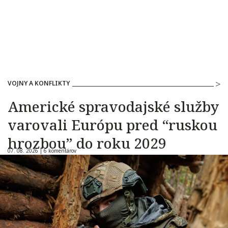
VOJNY A KONFLIKTY
Americké spravodajské služby
varovali Európu pred “ruskou
hrozbou” do roku 2029
07. 08. 2026 |
6 komentárov