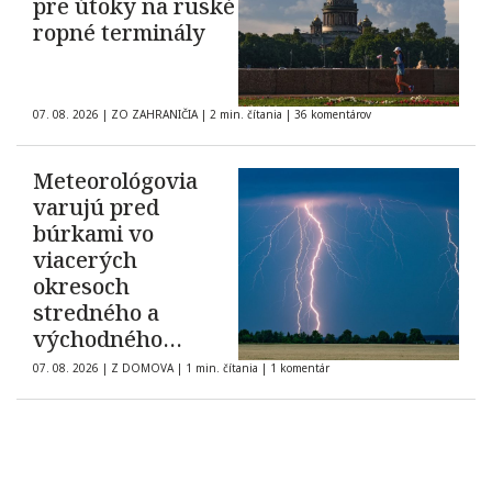
pre útoky na ruské
ropné terminály
07. 08. 2026
|
ZO ZAHRANIČIA
|
2 min. čítania
|
36 komentárov
Meteorológovia
varujú pred
búrkami vo
viacerých
okresoch
stredného a
východného
Slovenska
07. 08. 2026
|
Z DOMOVA
|
1 min. čítania
|
1 komentár