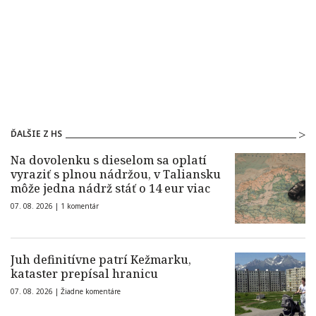
ĎALŠIE Z HS
Na dovolenku s dieselom sa oplatí
vyraziť s plnou nádržou, v Taliansku
môže jedna nádrž stáť o 14 eur viac
07. 08. 2026 |
1 komentár
Juh definitívne patrí Kežmarku,
kataster prepísal hranicu
07. 08. 2026 |
Žiadne komentáre