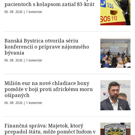
pacientoch s kolapsom zatiaľ 83-krát
06. 08. 2026 |
1 komentár
Banská Bystrica otvorila sériu
konferencií o príprave nájomného
bývania
06. 08. 2026 |
1 komentár
Milión eur na nové chladiace boxy
pomôže v boji proti africkému moru
ošípaných
06. 08. 2026 |
1 komentár
Finančná správa: Majetok, ktorý
prepadol štátu, môže pomôcť ľuďom v