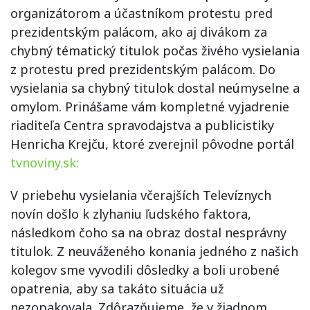
organizátorom a účastníkom protestu pred
prezidentským palácom, ako aj divákom za
chybný tématický titulok počas živého vysielania
z protestu pred prezidentským palácom. Do
vysielania sa chybný titulok dostal neúmyselne a
omylom. Prinášame vám kompletné vyjadrenie
riaditeľa Centra spravodajstva a publicistiky
Henricha Krejču, ktoré zverejnil pôvodne portál
tvnoviny.sk:
V priebehu vysielania včerajších Televíznych
novín došlo k zlyhaniu ľudského faktora,
následkom čoho sa na obraz dostal nesprávny
titulok. Z neuváženého konania jedného z našich
kolegov sme vyvodili dôsledky a boli urobené
opatrenia, aby sa takáto situácia už
nezopakovala. Zdôrazňujeme, že v žiadnom