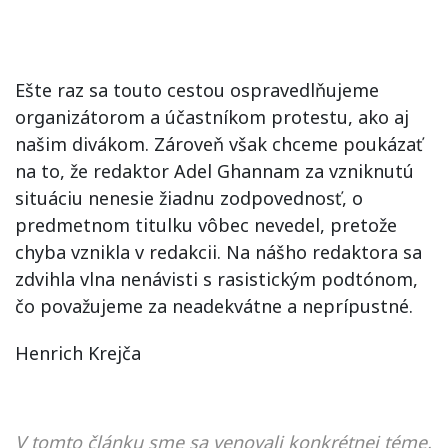
Ešte raz sa touto cestou ospravedlňujeme
organizátorom a účastníkom protestu, ako aj
našim divákom. Zároveň však chceme poukázať
na to, že redaktor Adel Ghannam za vzniknutú
situáciu nenesie žiadnu zodpovednosť, o
predmetnom titulku vôbec nevedel, pretože
chyba vznikla v redakcii. Na nášho redaktora sa
zdvihla vlna nenávisti s rasistickým podtónom,
čo považujeme za neadekvátne a neprípustné.
Henrich Krejča
V tomto článku sme sa venovali konkrétnej téme,