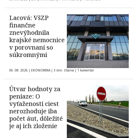
Lacová: VšZP
finančne
znevýhodnila
krajské nemocnice
v porovnaní so
súkromnými
06. 08. 2026
|
EKONOMIKA
|
3 min. čítania
|
1 komentár
Útvar hodnoty za
peniaze: O
vyťaženosti ciest
nerozhoduje iba
počet áut, dôležité
je aj ich zloženie