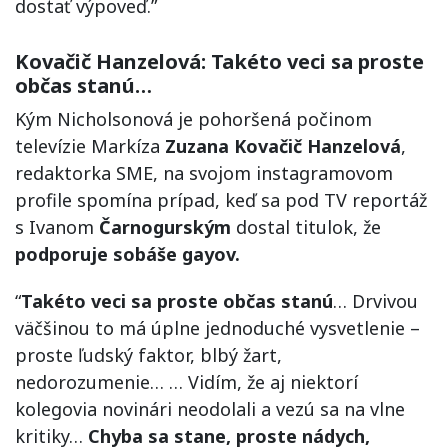
dostať výpoveď.”
Kovačič Hanzelová: Takéto veci sa proste
občas stanú…
Kým Nicholsonová je pohoršená počinom
televízie Markíza
Zuzana Kovačič Hanzelová
,
redaktorka SME, na svojom instagramovom
profile spomína prípad, keď sa pod TV reportáž
s Ivanom
Čarnogurským
dostal titulok, že
podporuje sobáše gayov.
“
Takéto veci sa proste občas stanú
… Drvivou
väčšinou to má úplne jednoduché vysvetlenie –
proste ľudský faktor, blbý žart,
nedorozumenie… … Vidím, že aj niektorí
kolegovia novinári neodolali a vezú sa na vlne
kritiky…
Chyba sa stane, proste nádych,