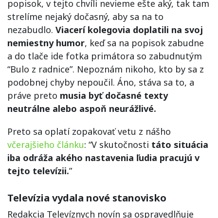
popisok, v tejto chvíli nevieme ešte aký, tak tam
strelíme nejaký dočasný, aby sa na to
nezabudlo.
Viacerí kolegovia doplatili na svoj
nemiestny humor
, keď sa na popisok zabudne
a do tlače ide fotka primátora so zabudnutým
“Bulo z radnice”. Nepoznám nikoho, kto by sa z
podobnej chyby nepoučil. Áno, stáva sa to, a
práve preto
musia byť dočasné texty
neutrálne alebo aspoň neurážlivé.
Preto sa oplatí zopakovať vetu z nášho
včerajšieho článku
: “V skutočnosti
táto situácia
iba odráža akého nastavenia ľudia pracujú v
tejto televízii.
”
Televízia vydala nové stanovisko
Redakcia Televíznych novín sa ospravedlňuje