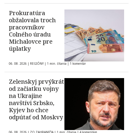
Prokuratúra
obžalovala troch
pracovníkov
Colného úradu
Michalovce pre
úplatky
06. 08. 2026
|
REGIÓNY
|
1 min. čítania
|
1 komentár
Zelenskyj prvýkrát
od začiatku vojny
na Ukrajine
navštívi Srbsko,
Kyjev ho chce
odpútať od Moskvy
06. 08. 2026
|
ZO ZAHRANIČIA
|
1 min. čítania
|
4 komentáre