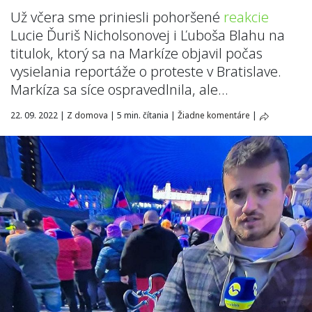
Už včera sme priniesli pohoršené
reakcie
Lucie Ďuriš Nicholsonovej i Ľuboša Blahu na
titulok, ktorý sa na Markíze objavil počas
vysielania reportáže o proteste v Bratislave.
Markíza sa síce ospravedlnila, ale…
22. 09. 2022
|
Z domova
|
5 min. čítania
|
Žiadne komentáre
|