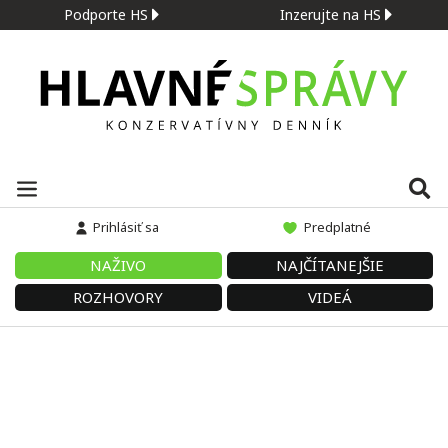
Podporte HS
Inzerujte na HS
Prihlásiť sa
Predplatné
NAŽIVO
NAJČÍTANEJŠIE
ROZHOVORY
VIDEÁ