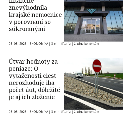
finančne
znevýhodnila
krajské nemocnice
v porovnaní so
súkromnými
06. 08. 2026
|
EKONOMIKA
|
3 min. čítania
|
Žiadne komentáre
Útvar hodnoty za
peniaze: O
vyťaženosti ciest
nerozhoduje iba
počet áut, dôležité
je aj ich zloženie
06. 08. 2026
|
EKONOMIKA
|
3 min. čítania
|
Žiadne komentáre