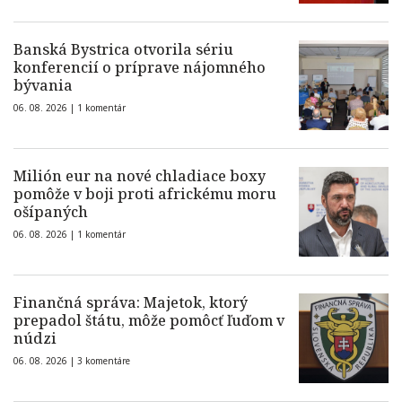
Banská Bystrica otvorila sériu
konferencií o príprave nájomného
bývania
06. 08. 2026 |
1 komentár
Milión eur na nové chladiace boxy
pomôže v boji proti africkému moru
ošípaných
06. 08. 2026 |
1 komentár
Finančná správa: Majetok, ktorý
prepadol štátu, môže pomôcť ľuďom v
núdzi
06. 08. 2026 |
3 komentáre