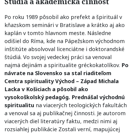
Štúdiá a akademická činnosť
Po roku 1989 pôsobil ako prefekt a špirituál v
kňazskom seminári v Bratislave a krátko aj ako
kaplán v tomto hlavnom meste. Následne
odišiel do Ríma, kde na Pápežskom východnom
inštitúte absolvoval licenciátne i doktorandské
štúdiá. Vo svojej vedeckej práci sa venoval
najmä dejinám a spiritualite gréckokatolíkov.
Po
návrate na Slovensko sa stal riaditeľom
Centra spirituality Východ – Západ Michala
Lacka v Košiciach a pôsobil ako
vysokoškolský pedagóg. Prednášal východnú
spiritualitu
na viacerých teologických fakultách
a venoval sa aj publikačnej činnosti. Je autorom
viacerých diel literatúry faktu, medzi nimi aj
rozsiahlej publikácie Zostali verní, mapujúcej