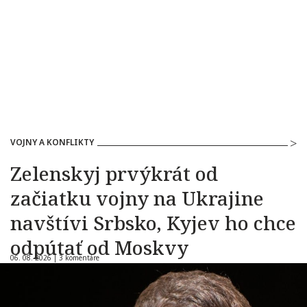
VOJNY A KONFLIKTY
Zelenskyj prvýkrát od
začiatku vojny na Ukrajine
navštívi Srbsko, Kyjev ho chce
odpútať od Moskvy
06. 08. 2026 |
3 komentáre