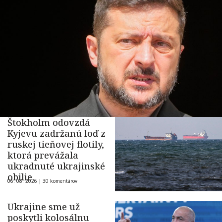
Štokholm odovzdá
Kyjevu zadržanú loď z
ruskej tieňovej flotily,
ktorá prevážala
ukradnuté ukrajinské
obilie
06. 08. 2026 |
30 komentárov
Ukrajine sme už
poskytli kolosálnu