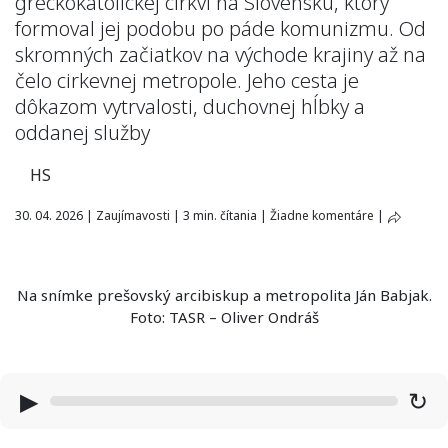
gréckokatolíckej cirkvi na Slovensku, ktorý
formoval jej podobu po páde komunizmu. Od
skromných začiatkov na východe krajiny až na
čelo cirkevnej metropole. Jeho cesta je
dôkazom vytrvalosti, duchovnej hĺbky a
oddanej služby
HS
30. 04. 2026
|
Zaujímavosti
|
3 min. čítania
|
Žiadne komentáre
|
Na snímke prešovský arcibiskup a metropolita Ján Babjak.
Foto: TASR – Oliver Ondráš
▶
↻