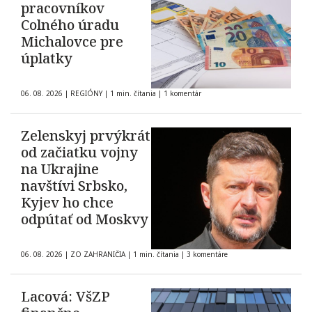
pracovníkov
Colného úradu
Michalovce pre
úplatky
06. 08. 2026
|
REGIÓNY
|
1 min. čítania
|
1 komentár
Zelenskyj prvýkrát
od začiatku vojny
na Ukrajine
navštívi Srbsko,
Kyjev ho chce
odpútať od Moskvy
06. 08. 2026
|
ZO ZAHRANIČIA
|
1 min. čítania
|
3 komentáre
Lacová: VšZP