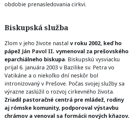
obdobie prenasledovania cirkvi.
Biskupská služba
Zlom v jeho živote nastal
v roku 2002, keď ho
pápež
Ján Pavol II
. vymenoval za prešovského
eparchiálneho biskupa
. Biskupskú vysviacku
prijal 6. januára 2003 v Bazilike sv. Petra vo
Vatikáne a o niekoľko dní neskôr bol
intronizovaný v Prešove. Počas svojej služby sa
výrazne zaslúžil o rozvoj cirkevného života.
Zriadil pastoračné centrá pre mládež, rodiny
aj rómske komunity, podporoval výstavbu
chrámov a venoval sa formácii nových kňazov.