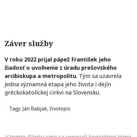
Záver služby
V roku 2022 prijal pápež František jeho
žiadosť o uvoľnenie z úradu prešovského
arcibiskupa a metropolitu
. Tým sa uzavrela
jedna významná etapa jeho života i dejín
gréckokatolíckej cirkvi na Slovensku.
Tagy:
Ján Babjak
,
životopis
V tomto článku sme sa venovali konkrétnej téme,