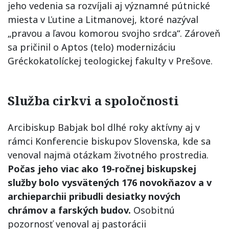
jeho vedenia sa rozvíjali aj významné pútnické
miesta v Ľutine a Litmanovej, ktoré nazýval
„pravou a ľavou komorou svojho srdca“. Zároveň
sa pričinil o Aptos (telo) modernizáciu
Gréckokatolíckej teologickej fakulty v Prešove.
Služba cirkvi a spoločnosti
Arcibiskup Babjak bol dlhé roky aktívny aj v
rámci Konferencie biskupov Slovenska, kde sa
venoval najmä otázkam životného prostredia.
Počas jeho viac ako 19-ročnej biskupskej
služby bolo vysvätených 176 novokňazov a v
archieparchii pribudli desiatky nových
chrámov a farských budov.
Osobitnú
pozornosť venoval aj pastorácii