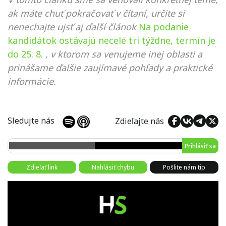
ak máte chuť pokračovať v čítaní, určite si
nenechajte ujsť aj ďalší článok
Na podanie
kandidátok ostávajú necelé tri týždne, termín je
do 25. 8.
, v ktorom sa venujeme inej oblasti a
prinášame ďalšie zaujímavé pohľady a praktické
informácie.
Sledujte nás
Zdieľajte nás
Prihlásiť sa
Zdieľať link
Nahlásiť chybu
Pošlite nám tip