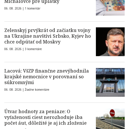
Michalovce pre úplatky
06. 08. 2026 |
1 komentár
Zelenskyj prvýkrát od začiatku vojny
na Ukrajine navštívi Srbsko, Kyjev ho
chce odpútať od Moskvy
06. 08. 2026 |
3 komentáre
Lacová: VšZP finančne znevýhodnila
krajské nemocnice v porovnaní so
súkromnými
06. 08. 2026 |
Žiadne komentáre
Útvar hodnoty za peniaze: O
vyťaženosti ciest nerozhoduje iba
počet áut, dôležité je aj ich zloženie