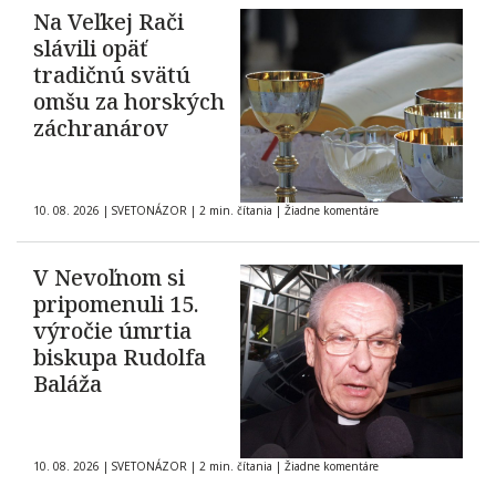
Na Veľkej Rači
slávili opäť
tradičnú svätú
omšu za horských
záchranárov
10. 08. 2026
|
SVETONÁZOR
|
2 min. čítania
|
Žiadne komentáre
V Nevoľnom si
pripomenuli 15.
výročie úmrtia
biskupa Rudolfa
Baláža
10. 08. 2026
|
SVETONÁZOR
|
2 min. čítania
|
Žiadne komentáre