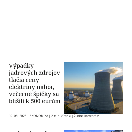
Výpadky
jadrových zdrojov
tlačia ceny
elektriny nahor,
večerné špičky sa
blížili k 500 eurám
10. 08. 2026
|
EKONOMIKA
|
2 min. čítania
|
Žiadne komentáre