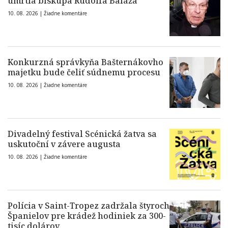
úmrtia biskupa Rudolfa Baláža
10. 08. 2026 |
Žiadne komentáre
Konkurzná správkyňa Bašternákovho
majetku bude čeliť súdnemu procesu
10. 08. 2026 |
Žiadne komentáre
Divadelný festival Scénická žatva sa
uskutoční v závere augusta
10. 08. 2026 |
Žiadne komentáre
Polícia v Saint-Tropez zadržala štyroch
Španielov pre krádež hodiniek za 300-
tisíc dolárov