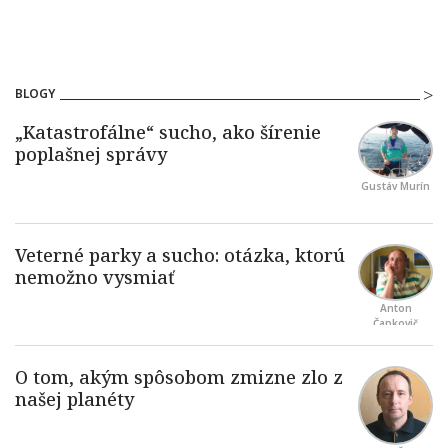
BLOGY
Gustáv Murín
Anton
Čapkovič