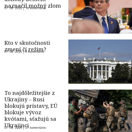
naznačil možný zlom
07. 08. 2026 |
18 komentárov
Kto v skutočnosti
zmení čí režim?
07. 08. 2026 |
8 komentárov
To najdôležitejšie z
Ukrajiny – Rusi
blokujú prístavy, EÚ
blokuje vývoz
kvótami, sťažujú sa
Ukrajinci
07. 08. 2026 |
27 komentárov