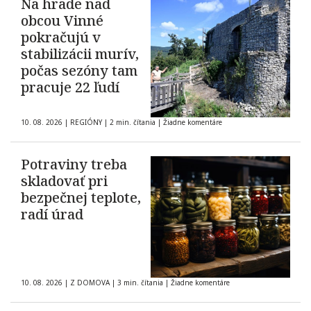
Na hrade nad
obcou Vinné
pokračujú v
stabilizácii murív,
počas sezóny tam
pracuje 22 ľudí
10. 08. 2026
|
REGIÓNY
|
2 min. čítania
|
Žiadne komentáre
Potraviny treba
skladovať pri
bezpečnej teplote,
radí úrad
10. 08. 2026
|
Z DOMOVA
|
3 min. čítania
|
Žiadne komentáre