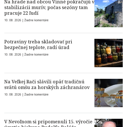
Na hrade nad obcou Vinné pokračujú v
stabilizácii murív, počas sezóny tam
pracuje 22 ľudí
10. 08. 2026 |
Žiadne komentáre
Potraviny treba skladovať pri
bezpečnej teplote, radí úrad
10. 08. 2026 |
Žiadne komentáre
Na Veľkej Rači slávili opäť tradičnú
svätú omšu za horských záchranárov
10. 08. 2026 |
Žiadne komentáre
V Nevoľnom si pripomenuli 15. výročie