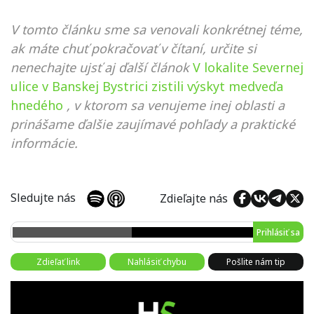
V tomto článku sme sa venovali konkrétnej téme,
ak máte chuť pokračovať v čítaní, určite si
nenechajte ujsť aj ďalší článok
V lokalite Severnej
ulice v Banskej Bystrici zistili výskyt medveďa
hnedého
, v ktorom sa venujeme inej oblasti a
prinášame ďalšie zaujímavé pohľady a praktické
informácie.
Sledujte nás
Zdieľajte nás
Prihlásiť sa
Zdieľať link
Nahlásiť chybu
Pošlite nám tip