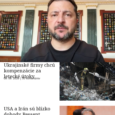
Ukrajinské firmy chcú
kompenzácie za
letecké útoky
08. 08. 2026 |
50 komentárov
USA a Irán sú blízko
dohody. Bessent