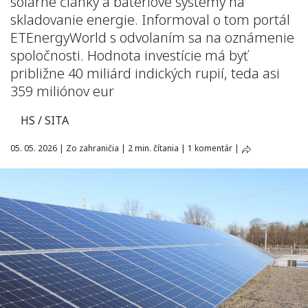
solárne články a batériové systémy na
skladovanie energie. Informoval o tom portál
ETEnergyWorld s odvolaním sa na oznámenie
spoločnosti. Hodnota investície má byť
približne 40 miliárd indických rupií, teda asi
359 miliónov eur
HS / SITA
05. 05. 2026
|
Zo zahraničia
|
2 min. čítania
|
1 komentár
|