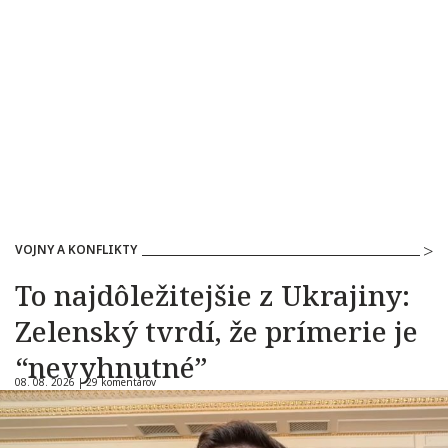
VOJNY A KONFLIKTY
To najdôležitejšie z Ukrajiny:
Zelenský tvrdí, že prímerie je
“nevyhnutné”
08. 08. 2026 |
29 komentárov