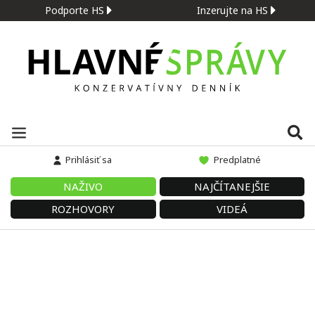
Podporte HS
Inzerujte na HS
Prihlásiť sa
Predplatné
NAŽIVO
NAJČÍTANEJŠIE
ROZHOVORY
VIDEÁ