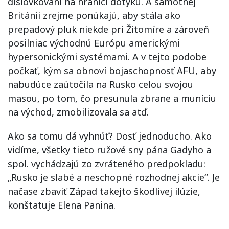
dislovkovaní na hranici dotyku. A samotnej
Británii zrejme ponúkajú, aby stála ako
prepadový pluk niekde pri Žitomíre a zároveň
posilniac východnú Európu americkými
hypersonickými systémami. A v tejto podobe
počkať, kým sa obnoví bojaschopnosť AFU, aby
nabudúce zaútočila na Rusko celou svojou
masou, po tom, čo presunula zbrane a muníciu
na východ, zmobilizovala sa atď.
Ako sa tomu dá vyhnúť? Dosť jednoducho. Ako
vidíme, všetky tieto ružové sny pána Gadyho a
spol. vychádzajú zo zvráteného predpokladu:
„Rusko je slabé a neschopné rozhodnej akcie“. Je
načase zbaviť Západ takejto škodlivej ilúzie,
konštatuje Elena Panina.