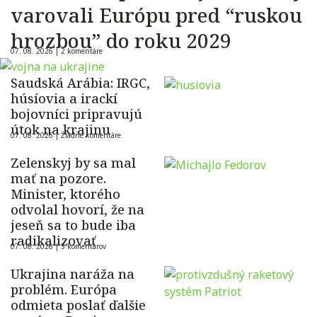
varovali Európu pred “ruskou
hrozbou” do roku 2029
07. 08. 2026 |
2 komentáre
Saudská Arábia: IRGC,
húsíovia a irackí
bojovníci pripravujú
útok na krajinu
07. 08. 2026 |
Žiadne komentáre
Zelenskyj by sa mal
mať na pozore.
Minister, ktorého
odvolal hovorí, že na
jeseň sa to bude iba
radikalizovať
07. 08. 2026 |
5 komentárov
Ukrajina naráža na
problém. Európa
odmieta poslať ďalšie