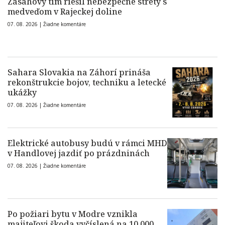
Zásahový tím riešil nebezpečné strety s
medveďom v Rajeckej doline
07. 08. 2026 |
Žiadne komentáre
Sahara Slovakia na Záhorí prináša
rekonštrukcie bojov, techniku a letecké
ukážky
07. 08. 2026 |
Žiadne komentáre
Elektrické autobusy budú v rámci MHD
v Handlovej jazdiť po prázdninách
07. 08. 2026 |
Žiadne komentáre
Po požiari bytu v Modre vznikla
majiteľovi škoda vyčíslená na 10.000