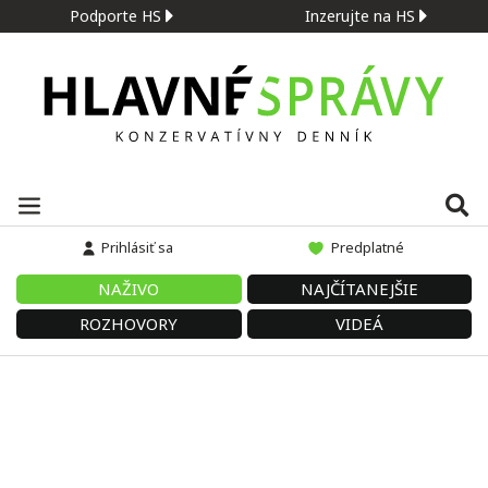
Podporte HS
Inzerujte na HS
Prihlásiť sa
Predplatné
NAŽIVO
NAJČÍTANEJŠIE
ROZHOVORY
VIDEÁ