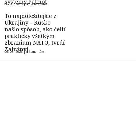
systémy Patriot
06. 08. 2026 |
81 komentárov
To najdôležitejšie z
Ukrajiny – Rusko
našlo spôsob, ako čeliť
prakticky všetkým
zbraniam NATO, tvrdí
Zalužnyj
06. 08. 2026 |
4 komentáre