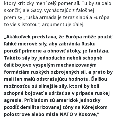
ktorý kriticky mení celý pomer síl. Tu by sa dalo
skončiť, ale Gady, vychádzajúc z falošnej
premisy „ruská armáda je teraz slabá a Európa
to vie s istotou“, argumentuje ďalej.
„Akákoľvek predstava, že Európa môže použiť
ľahké mierové sily, aby zabránila Rusku
porušiť prímerie a obnoviť útoky, je fantázia.
Takéto sily by jednoducho neboli schopné
čeliť bojovo vyspelým mechanizovaným
formáciám ruských ozbrojených síl, a preto by
mali len malú odstrašujúcu hodnotu. Ďalšou
možnosťou sú silnejšie sily, ktoré by boli
schopné bojovať a udržať sa v prípade ruskej
agresie. Príkladom sú americké jednotky
pozdĺž demilitarizovanej zóny na Kórejskom
polostrove alebo misia NATO v Kosove,“