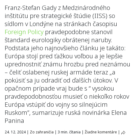
Franz-Stefan Gady z Medzinárodného
inštitútu pre strategické štúdie (IISS) so
sídlom v Londýne na stránkach časopisu
Foreign Policy
pravdepodobne stanovil
štandard eurologiky obrátenej naruby.
Podstata jeho najnovšieho článku je takáto:
Európa stojí pred ťažkou voľbou a je lepšie
uprednostniť známu hrozbu pred neznámou
– čeliť oslabenej ruskej armáde teraz „a
pokúsiť sa ju odradiť od ďalších útokov. V
opačnom prípade vraj bude s ” vysokou
pravdepodobnosťou musieť o niekoľko rokov
Európa vstúpiť do vojny so silnejúcim
Ruskom”, sumarizuje ruská novinárka Elena
Panina
24. 12. 2024
|
Zo zahraničia
|
3 min. čítania
|
Žiadne komentáre
|