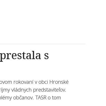
prestala s
zdovom rokovaní v obci Hronské
ríjmy vládnych predstaviteľov.
roblémy občanov. TASR o tom