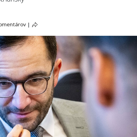
komentárov
|