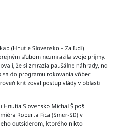
kab (Hnutie Slovensko – Za ľudí)
verejným sľubom nezmrazila svoje príjmy.
bovali, že si zmrazia paušálne náhrady, no
 To sa do programu rokovania vôbec
roveň kritizoval postup vlády v oblasti
 Hnutia Slovensko Michal Šipoš
emiéra Roberta Fica (Smer-SD) v
a neho outsiderom, ktorého nikto