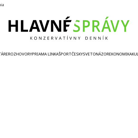
nia
TÁRE
ROZHOVORY
PRIAMA LINKA
ŠPORT
ČESKY
SVETONÁZOR
EKONOMIKA
KU