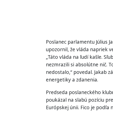
Poslanec parlamentu Július Ja
upozornil, že vláda napriek 
„Táto vláda na ľudí kašle. Sľu
nezmrazili si absolútne nič.
nedostalo,“ povedal. Jakab zá
energetiky a zdanenia.
Predseda poslaneckého klubu
poukázal na slabú pozíciu pr
Európskej únii. Fico je podľ