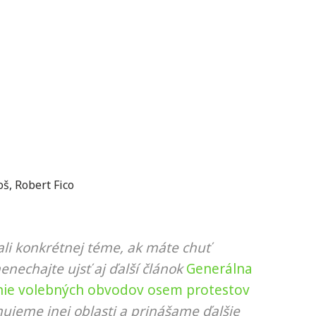
oš
,
Robert Fico
li konkrétnej téme, ak máte chuť
nenechajte ujsť aj ďalší článok
Generálna
nie volebných obvodov osem protestov
nujeme inej oblasti a prinášame ďalšie