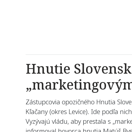
Hnutie Slovensk
„marketingovým
Zástupcovia opozičného Hnutia Sloven
Kľačany (okres Levice). Ide podľa nich
Vyzývajú vládu, aby prestala s „mark
informoval hovorca hnutia Matúš Bys