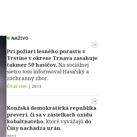
NAŽIVO
Pri požiari lesného porastu v
Trstíne v okrese Trnava zasahuje
takmer 50 hasičov.
Na sociálnej
sieti o tom informoval Hasičský a
záchranný zbor.
Čítať viac
|
20:13
Konžská demokratická republika
preverí, či sa v zásielkach oxidu
kobaltnatého
, ktoré vyvážajú
do
Číny nachádza urán.
20:12