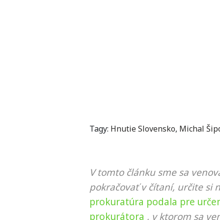
Tagy:
Hnutie Slovensko
,
Michal Šip
V tomto článku sme sa venova
pokračovať v čítaní, určite si 
prokuratúra podala pre urče
prokurátora
, v ktorom sa ve