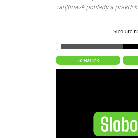
zaujímavé pohľady a praktick
Sledujte
Zdieľať link