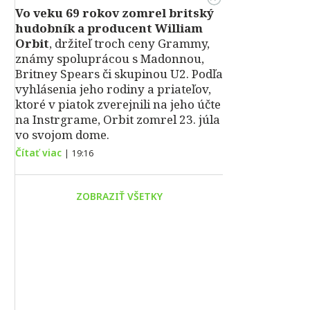
Vo veku 69 rokov zomrel britský
hudobník a producent William
Orbit
, držiteľ troch ceny Grammy,
známy spoluprácou s Madonnou,
Britney Spears či skupinou U2. Podľa
vyhlásenia jeho rodiny a priateľov,
ktoré v piatok zverejnili na jeho účte
na Instrgrame, Orbit zomrel 23. júla
vo svojom dome.
Čítať viac
|
19:16
ZOBRAZIŤ VŠETKY