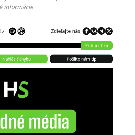
é informácie.
 nás
Zdieľajte nás
Prihlásiť sa
Nahlásiť chybu
Pošlite nám tip