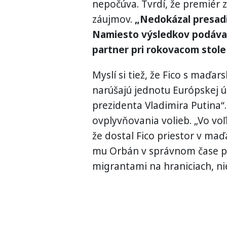
nepočúva. Tvrdí, že premiér 
záujmov.
„Nedokázal presadi
Namiesto výsledkov podáva 
partner pri rokovacom stole
Myslí si tiež, že Fico s ma
narúšajú jednotu Európskej ú
prezidenta Vladimira Putina“.
ovplyvňovania volieb. „Vo vo
že dostal Fico priestor v ma
mu Orbán v správnom čase p
migrantami na hraniciach, ni