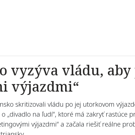
o vyzýva vládu, aby 
i výjazdmi“
sko skritizovali vládu po jej utorkovom výja
 o „divadlo na ľudí“, ktoré má zakryť rastúce p
etingovými výjazdmi“ a začala riešiť reálne p
triansky