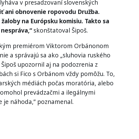
zlyháva v presadzovaní slovenských
ť ani obnovenie ropovodu Družba.
žaloby na Európsku komisiu. Takto sa
 nespráva,“
skonštatoval Šipoš.
ďarským premiérom Viktorom Orbánonom
nie a správajú sa ako „sluhovia ruského
 Šipoš upozornil aj na podozrenia z
ľbách si Fico s Orbánom vždy pomôžu. To,
ďarských médiách počas moratória, alebo
omohol prevádzačmi a ilegálnymi
e je náhoda,” poznamenal.