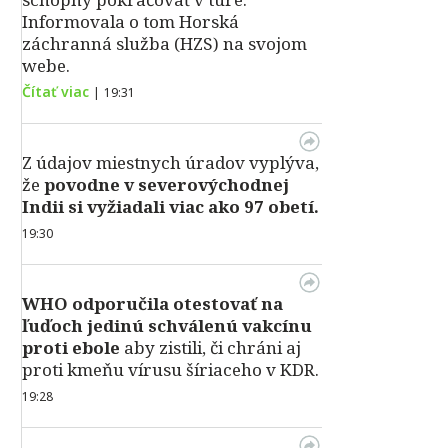
Informovala o tom Horská
záchranná služba (HZS) na svojom
webe.
Čítať viac
|
19:31
Z údajov miestnych úradov vyplýva,
že
povodne v severovýchodnej
Indii si vyžiadali viac ako 97 obetí.
19:30
WHO odporučila otestovať na
ľuďoch jedinú schválenú vakcínu
proti ebole
aby zistili, či chráni aj
proti kmeňu vírusu šíriaceho v KDR.
19:28