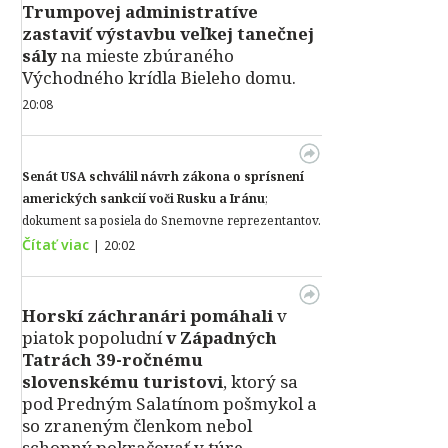
Trumpovej administratíve
zastaviť výstavbu veľkej tanečnej
sály
na mieste zbúraného
Východného krídla Bieleho domu.
20:08
Senát USA schválil návrh zákona o sprísnení
amerických sankcií voči Rusku a Iránu
;
dokument sa posiela do Snemovne reprezentantov.
Čítať viac
|
20:02
Horskí záchranári pomáhali
v
piatok popoludní
v Západných
Tatrách 39-ročnému
slovenskému turistovi
, ktorý sa
pod Predným Salatínom pošmykol a
so zraneným členkom nebol
schopný pokračovať v túre.