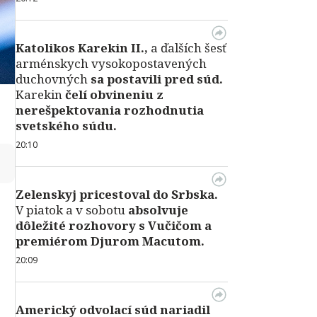
Katolikos Karekin II.,
a ďalších šesť
arménskych vysokopostavených
duchovných
sa postavili pred súd.
Karekin
čelí obvineniu z
nerešpektovania rozhodnutia
svetského súdu.
20:10
↻
Zelenskyj pricestoval do Srbska.
V piatok a v sobotu
absolvuje
dôležité rozhovory s Vučičom a
premiérom Djurom Macutom.
20:09
Americký odvolací súd nariadil