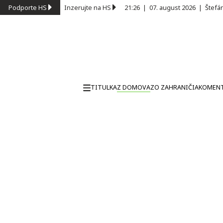
Podporte HS
Inzerujte na HS
21:26
|
07. august 2026
|
Štefá
TITULKA
Z DOMOVA
ZO ZAHRANIČIA
KOMEN