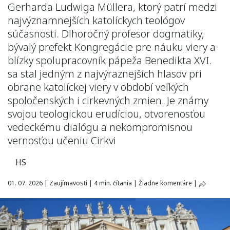
Gerharda Ludwiga Müllera, ktorý patrí medzi
najvýznamnejších katolíckych teológov
súčasnosti. Dlhoročný profesor dogmatiky,
bývalý prefekt Kongregácie pre náuku viery a
blízky spolupracovník pápeža Benedikta XVI.
sa stal jedným z najvýraznejších hlasov pri
obrane katolíckej viery v období veľkých
spoločenských i cirkevných zmien. Je známy
svojou teologickou erudíciou, otvorenosťou
vedeckému dialógu a nekompromisnou
vernosťou učeniu Cirkvi
HS
01. 07. 2026
|
Zaujímavosti
|
4 min. čítania
|
Žiadne komentáre
|