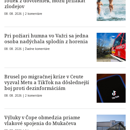
fotiek z dovoleniek, môžu prilákať
zlodejov
08. 08. 2026 |
2 komentáre
Pri požiari humna vo Važci sa jedna
osoba nadýchala splodín z horenia
08. 08. 2026 |
Žiadne komentáre
Brusel po migračnej kríze v Ceute
vyzval Metu a TikTok na dôslednejší
boj proti dezinformáciám
08. 08. 2026 |
2 komentáre
Výluky v Čope obmedzia priame
vlakové spojenia do Mukačeva