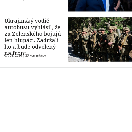
Ukrajinský vodič
autobusu vyhlásil, že
za Zelenského bojujú
len hlupáci. Zadržali
ho a bude odvelený
na front
07. 08. 2026 |
23 komentárov