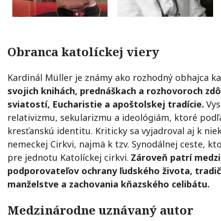
Obranca katolíckej viery
Kardinál Müller je známy ako rozhodný obhajca ka
svojich knihách, prednáškach a rozhovoroch zdô
sviatostí, Eucharistie a apoštolskej tradície.
Vys
relativizmu, sekularizmu a ideológiám, ktoré pod
kresťanskú identitu. Kriticky sa vyjadroval aj k n
nemeckej Cirkvi, najmä k tzv. Synodálnej ceste, kt
pre jednotu Katolíckej cirkvi.
Zároveň patrí medz
podporovateľov ochrany ľudského života, tradi
manželstve a zachovania kňazského celibátu.
Medzinárodne uznávaný autor