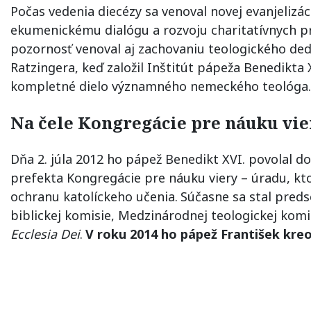
Počas vedenia diecézy sa venoval novej evanjelizác
ekumenickému dialógu a rozvoju charitatívnych p
pozornosť venoval aj zachovaniu teologického ded
Ratzingera, keď založil Inštitút pápeža Benedikta 
kompletné dielo významného nemeckého teológa.
Na čele Kongregácie pre náuku vie
Dňa 2. júla 2012 ho pápež Benedikt XVI. povolal d
prefekta Kongregácie pre náuku viery – úradu, kt
ochranu katolíckeho učenia.
Súčasne sa stal pred
biblickej komisie, Medzinárodnej teologickej komi
Ecclesia Dei
.
V roku 2014 ho pápež František kreo