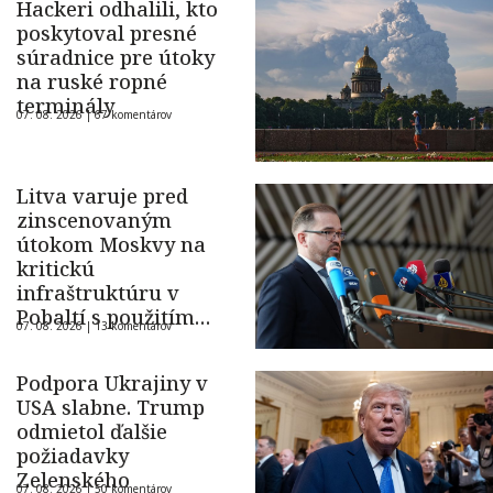
Hackeri odhalili, kto
poskytoval presné
súradnice pre útoky
na ruské ropné
terminály
07. 08. 2026 |
67 komentárov
Litva varuje pred
zinscenovaným
útokom Moskvy na
kritickú
infraštruktúru v
Pobaltí s použitím
07. 08. 2026 |
13 komentárov
ukrajinského dronu
Podpora Ukrajiny v
USA slabne. Trump
odmietol ďalšie
požiadavky
Zelenského
07. 08. 2026 |
50 komentárov