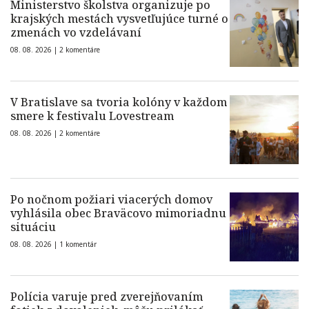
Ministerstvo školstva organizuje po
krajských mestách vysvetľujúce turné o
zmenách vo vzdelávaní
08. 08. 2026 |
2 komentáre
V Bratislave sa tvoria kolóny v každom
smere k festivalu Lovestream
08. 08. 2026 |
2 komentáre
Po nočnom požiari viacerých domov
vyhlásila obec Braväcovo mimoriadnu
situáciu
08. 08. 2026 |
1 komentár
Polícia varuje pred zverejňovaním