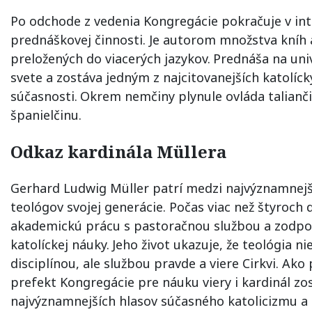
Po odchode z vedenia Kongregácie pokračuje v int
prednáškovej činnosti. Je autorom množstva kníh 
preložených do viacerých jazykov.
Prednáša na uni
svete a zostáva jedným z najcitovanejších katolí
súčasnosti.
Okrem nemčiny plynule ovláda talianči
španielčinu.
Odkaz kardinála Müllera
Gerhard Ludwig Müller patrí medzi najvýznamnejš
teológov svojej generácie. Počas viac než štyroch 
akademickú prácu s pastoračnou službou a zodp
katolíckej náuky.
Jeho život ukazuje, že teológia ni
disciplínou, ale službou pravde a viere Cirkvi. Ako
prefekt Kongregácie pre náuku viery i kardinál zo
najvýznamnejších hlasov súčasného katolicizmu 