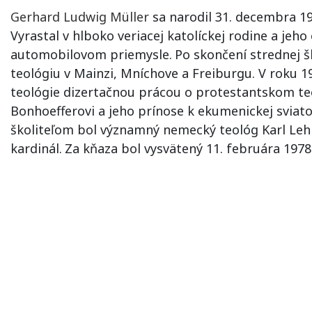
Gerhard Ludwig Müller
sa narodil 31. decembra 1
Vyrastal v hlboko veriacej katolíckej rodine a jeho
automobilovom priemysle.
Po skončení strednej šk
teológiu v Mainzi, Mníchove a Freiburgu. V roku 19
teológie dizertačnou prácou o protestantskom teo
Bonhoefferovi a jeho prínose k ekumenickej sviatos
školiteľom bol významný nemecký teológ Karl Le
kardinál.
Za kňaza bol vysvätený 11. februára 1978