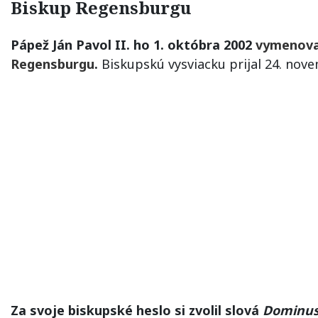
Biskup Regensburgu
Pápež Ján Pavol II. ho 1. októbra 2002
vymenova
Regensburgu
.
Biskupskú vysviacku prijal 24. nov
Za svoje biskupské heslo si zvolil slová
Dominus