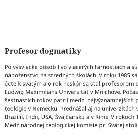
Profesor dogmatiky
Po vysviacke pôsobil vo viacerých farnostiach a s
náboženstvo na stredných školách. V roku 1985 sa 
úcte k svätým a o rok neskôr sa stal profesorom 
Ludwig Maximilians Universität v Mníchove.
Počas
šestnástich rokov patril medzi najvýznamnejších p
teológie v Nemecku. Prednášal aj na univerzitách 
Brazílii, Indii, USA, Švajčiarsku a v Ríme.
V rokoch 
Medzinárodnej teologickej komisie pri Svätej stolic