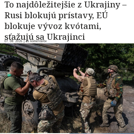
To najdôležitejšie z Ukrajiny –
Rusi blokujú prístavy, EÚ
blokuje vývoz kvótami,
sťažujú sa Ukrajinci
07. 08. 2026 |
26 komentárov