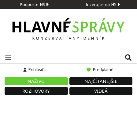
Podporte HS
Inzerujte na HS
Prihlásiť sa
Predplatné
NAŽIVO
NAJČÍTANEJŠIE
ROZHOVORY
VIDEÁ