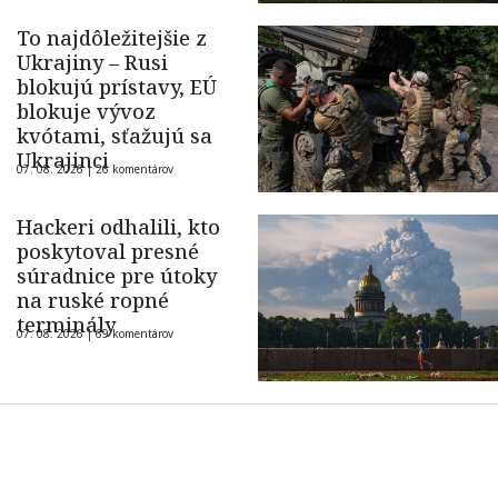
To najdôležitejšie z
Ukrajiny – Rusi
blokujú prístavy, EÚ
blokuje vývoz
kvótami, sťažujú sa
Ukrajinci
07. 08. 2026 |
26 komentárov
Hackeri odhalili, kto
poskytoval presné
súradnice pre útoky
na ruské ropné
terminály
07. 08. 2026 |
69 komentárov