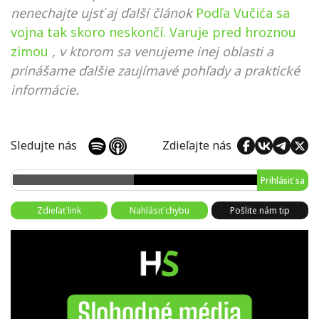
nenechajte ujsť aj ďalší článok
Podľa Vučića sa
vojna tak skoro neskončí. Varuje pred hroznou
zimou
, v ktorom sa venujeme inej oblasti a
prinášame ďalšie zaujímavé pohľady a praktické
informácie.
Sledujte nás
Zdieľajte nás
Prihlásiť sa
Zdieľať link
Nahlásiť chybu
Pošlite nám tip