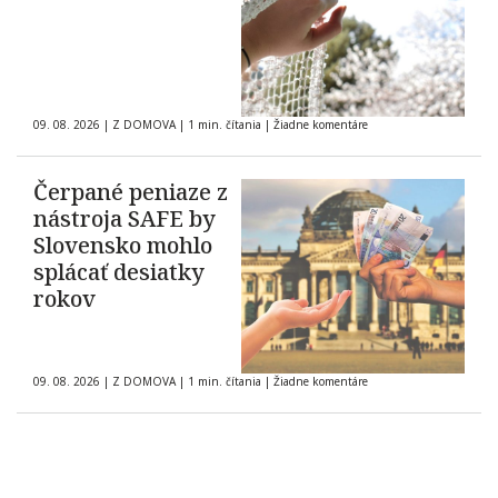
09. 08. 2026
|
Z DOMOVA
|
1 min. čítania
|
Žiadne komentáre
Čerpané peniaze z
nástroja SAFE by
Slovensko mohlo
splácať desiatky
rokov
09. 08. 2026
|
Z DOMOVA
|
1 min. čítania
|
Žiadne komentáre