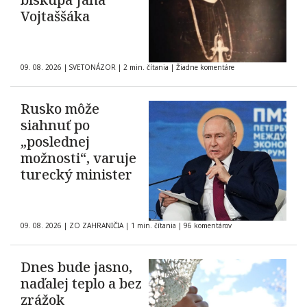
Vojtaššáka
09. 08. 2026
|
SVETONÁZOR
|
2 min. čítania
|
Žiadne komentáre
Rusko môže
siahnuť po
„poslednej
možnosti“, varuje
turecký minister
09. 08. 2026
|
ZO ZAHRANIČIA
|
1 min. čítania
|
96 komentárov
Dnes bude jasno,
naďalej teplo a bez
zrážok