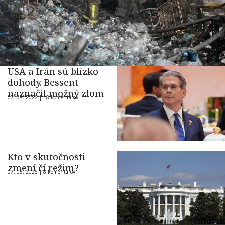
USA a Irán sú blízko
dohody. Bessent
naznačil možný zlom
07. 08. 2026 |
18 komentárov
Kto v skutočnosti
zmení čí režim?
07. 08. 2026 |
8 komentárov