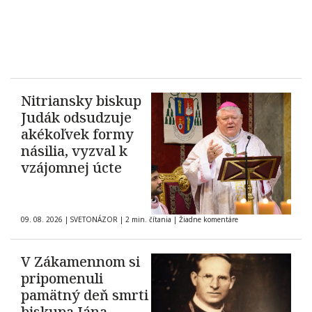
Nitriansky biskup
Judák odsudzuje
akékoľvek formy
násilia, vyzval k
vzájomnej úcte
09. 08. 2026
|
SVETONÁZOR
|
2 min. čítania
|
Žiadne komentáre
V Zákamennom si
pripomenuli
pamätný deň smrti
biskupa Jána