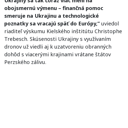
Ukrajiny sa tak čoraz viac mení na
obojsmernú výmenu – finančná pomoc
smeruje na Ukrajinu a technologické
poznatky sa vracajú späť do Európy,“
uviedol
riaditeľ výskumu Kielského inštitútu Christophe
Trebesch. Skúsenosti Ukrajiny s využívaním
dronov už viedli aj k uzatvoreniu obranných
dohôd s viacerými krajinami vrátane štátov
Perzského zálivu.