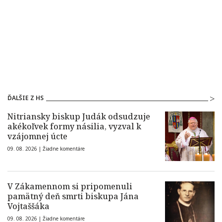
ĎALŠIE Z HS
Nitriansky biskup Judák odsudzuje
akékoľvek formy násilia, vyzval k
vzájomnej úcte
09. 08. 2026 |
Žiadne komentáre
V Zákamennom si pripomenuli
pamätný deň smrti biskupa Jána
Vojtaššáka
09. 08. 2026 |
Žiadne komentáre