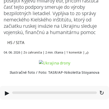
poskytli Kyjevu miliardy eur, pričom rastúca
časť tejto podpory smeruje do výroby
bezpilotných lietadiel. Vyplýva to zo správy
nemeckého Kielského inštitútu, ktorý od
začiatku ruskej invázie na Ukrajinu sleduje
vojenskú, finančnú a humanitárnu pomoc
HS / SITA
04. 06. 2026
|
Zo zahraničia
|
2 min. čítania
|
1 komentár
|
Ilustračné foto / Foto: TASR/AP-Nikoletta Stoyanova
▶
↻