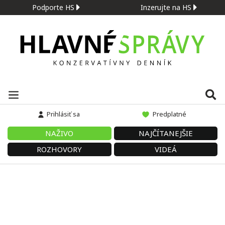
Podporte HS
Inzerujte na HS
Prihlásiť sa
Predplatné
NAŽIVO
NAJČÍTANEJŠIE
ROZHOVORY
VIDEÁ