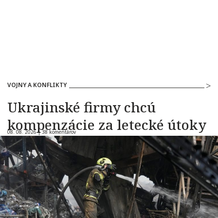
VOJNY A KONFLIKTY
Ukrajinské firmy chcú
kompenzácie za letecké útoky
08. 08. 2026 |
38 komentárov