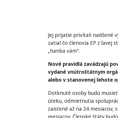
Jej prijatie privítali nadšené
zatiaľ čo členovia EP z ľavej 
„hanba vám“.
Nové pravidlá zavádzajú pov
vydané vnútroštátnym orgá
alebo v stanovenej lehote o
Dotknuté osoby budú musieť s
úteku, odmietnutia spoluprá
zaistené až na 24 mesiacov, 
mesiacov. Členské štáty budú