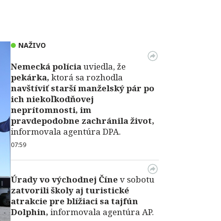
NAŽIVO
Nemecká polícia
uviedla, že
pekárka,
ktorá sa rozhodla
navštíviť starší manželský pár po
ich niekoľkodňovej
neprítomnosti, im
pravdepodobne zachránila život,
informovala agentúra DPA.
07:59
Úrady vo východnej Číne
v sobotu
zatvorili školy aj turistické
atrakcie pre blížiaci sa tajfún
Dolphin,
informovala agentúra AP.