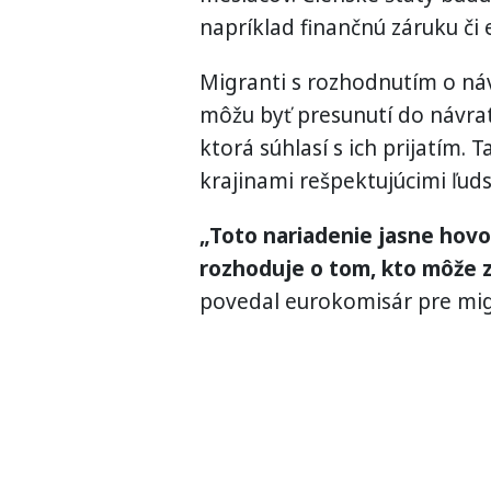
napríklad finančnú záruku či
Migranti s rozhodnutím o ná
môžu byť presunutí do návra
ktorá súhlasí s ich prijatím
krajinami rešpektujúcimi ľud
„Toto nariadenie jasne hovor
rozhoduje o tom, kto môže zo
povedal eurokomisár pre mi