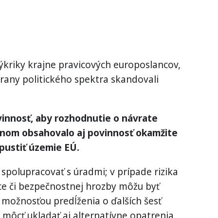
 výkriky krajne pravicových europoslancov,
strany politického spektra skandovali
innosť, aby rozhodnutie o návrate
nom obsahovalo aj povinnosť okamžite
pustiť územie EÚ.
polupracovať s úradmi; v prípade rizika
ce či bezpečnostnej hrozby môžu byť
s možnosťou predĺženia o ďalších šesť
 môcť ukladať aj alternatívne opatrenia,