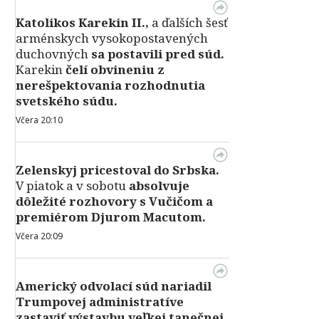
Katolikos Karekin II.,
a ďalších šesť
arménskych vysokopostavených
duchovných
sa postavili pred súd.
Karekin
čelí obvineniu z
nerešpektovania rozhodnutia
svetského súdu.
Včera 20:10
Zelenskyj pricestoval do Srbska.
V piatok a v sobotu
absolvuje
dôležité rozhovory s Vučičom a
premiérom Djurom Macutom.
Včera 20:09
Americký odvolací súd nariadil
Trumpovej administratíve
zastaviť výstavbu veľkej tanečnej