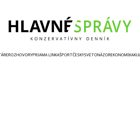
TÁRE
ROZHOVORY
PRIAMA LINKA
ŠPORT
ČESKY
SVETONÁZOR
EKONOMIKA
KU