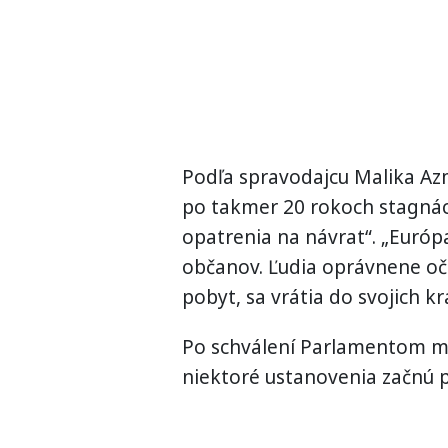
Podľa spravodajcu Malika A
po takmer 20 rokoch stagnáci
opatrenia na návrat“. „Európ
občanov. Ľudia oprávnene oča
pobyt, sa vrátia do svojich kr
Po schválení Parlamentom mu
niektoré ustanovenia začnú pl