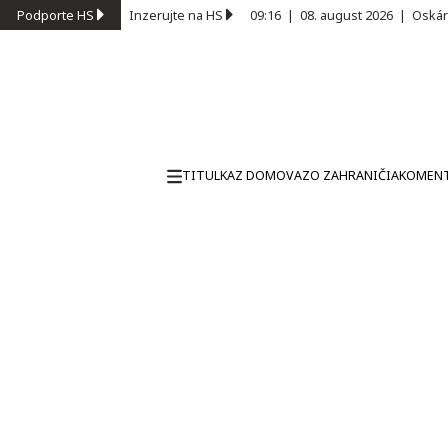
Podporte HS
Inzerujte na HS
09:16
|
08. august 2026
|
Oskár
TITULKA
Z DOMOVA
ZO ZAHRANIČIA
KOMEN