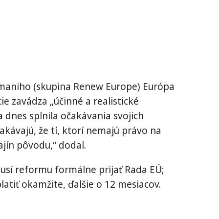
zmaniho (skupina Renew Europe) Európa
e zavádza „účinné a realistické
a dnes splnila očakávania svojich
kávajú, že tí, ktorí nemajú právo na
ajín pôvodu,“ dodal.
sí reformu formálne prijať Rada EÚ;
atiť okamžite, ďalšie o 12 mesiacov.