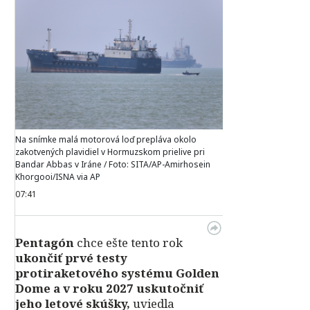
Na snímke malá motorová loď prepláva okolo
zakotvených plavidiel v Hormuzskom prielive pri
Bandar Abbas v Iráne / Foto: SITA/AP-Amirhosein
Khorgooi/ISNA via AP
07:41
Pentagón
chce ešte tento rok
ukončiť prvé testy
protiraketového systému Golden
Dome a v roku 2027 uskutočniť
jeho letové skúšky,
uviedla