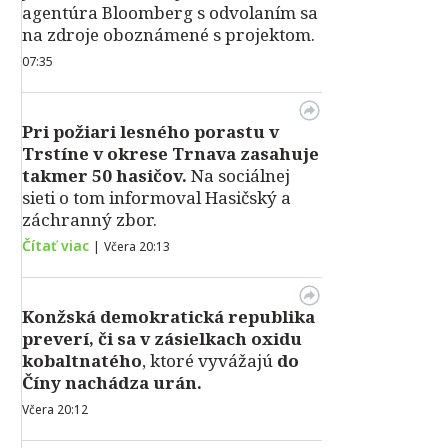
agentúra Bloomberg s odvolaním sa
na zdroje oboznámené s projektom.
07:35
Pri požiari lesného porastu v
Trstíne v okrese Trnava zasahuje
takmer 50 hasičov.
Na sociálnej
sieti o tom informoval Hasičský a
záchranný zbor.
Čítať viac
|
Včera 20:13
Konžská demokratická republika
preverí, či sa v zásielkach oxidu
kobaltnatého
, ktoré vyvážajú
do
Číny nachádza urán.
Včera 20:12