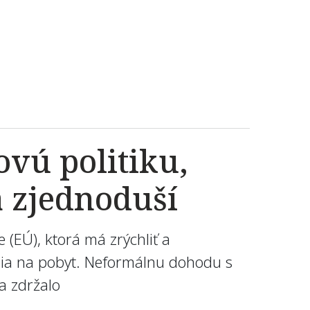
vú politiku,
a zjednoduší
 (EÚ), ktorá má zrýchliť a
lenia na pobyt. Neformálnu dohodu s
a zdržalo