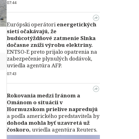
07:44
Európski operátori
energetických
sietí očakávajú, že
budúcotýždňové zatmenie Slnka
dočasne zníži výrobu elektriny.
ENTSO‑E preto prijalo opatrenia na
zabezpečenie plynulých dodávok,
↻
uviedla agentúra AFP.
07:43
Rokovania medzi Iránom a
Ománom o situácii v
Hormuzskom prielive napredujú
a podľa amerického predstaviteľa by
dohoda mohla byť uzavretá už
čoskoro,
uviedla agentúra Reuters.