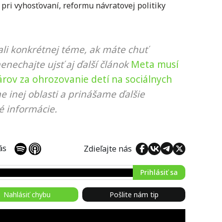
 pri vyhosťovaní
,
reformu návratovej politiky
li konkrétnej téme, ak máte chuť
nenechajte ujsť aj ďalší článok
Meta musí
lárov za ohrozovanie detí na sociálnych
e inej oblasti a prinášame ďalšie
é informácie.
 nás
Zdieľajte nás
Prihlásiť sa
Nahlásiť chybu
Pošlite nám tip