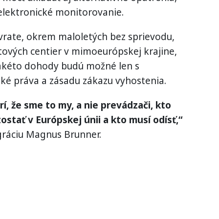
 elektronické monitorovanie.
vrate, okrem maloletých bez sprievodu,
tových centier v mimoeurópskej krajine,
. Takéto dohody budú možné len s
ské práva a zásadu zákazu vyhostenia.
í, že sme to my, a nie prevádzači, kto
stať v Európskej únii a kto musí odísť,“
gráciu Magnus Brunner.