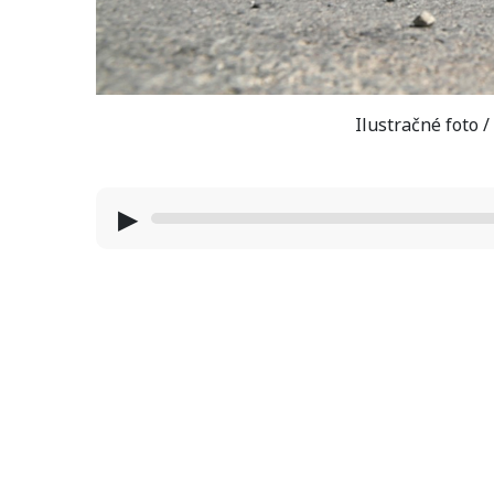
Ilustračné foto 
▶