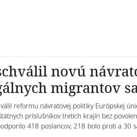
chválil novú návrato
gálnych migrantov s
álil reformu návratovej politiky Európskej únie
štátnych príslušníkov tretích krajín bez povo
podporilo 418 poslancov, 218 bolo proti a 30 s