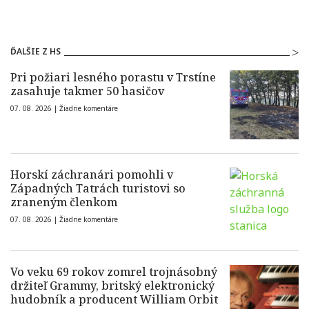
ĎALŠIE Z HS
Pri požiari lesného porastu v Trstíne
zasahuje takmer 50 hasičov
07. 08. 2026 |
Žiadne komentáre
Horskí záchranári pomohli v
Západných Tatrách turistovi so
zraneným členkom
07. 08. 2026 |
Žiadne komentáre
Vo veku 69 rokov zomrel trojnásobný
držiteľ Grammy, britský elektronický
hudobník a producent William Orbit