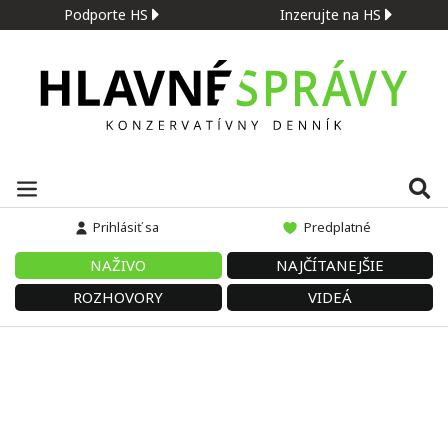
Podporte HS
Inzerujte na HS
Prihlásiť sa
Predplatné
NAŽIVO
NAJČÍTANEJŠIE
ROZHOVORY
VIDEÁ