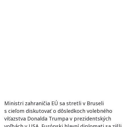
Ministri zahraničia EÚ sa stretli v Bruseli
s cieľom diskutovať o dôsledkoch volebného
víťazstva Donalda Trumpa v prezidentských
voľbách v USA. Európski hlavní diplomati sa zišli