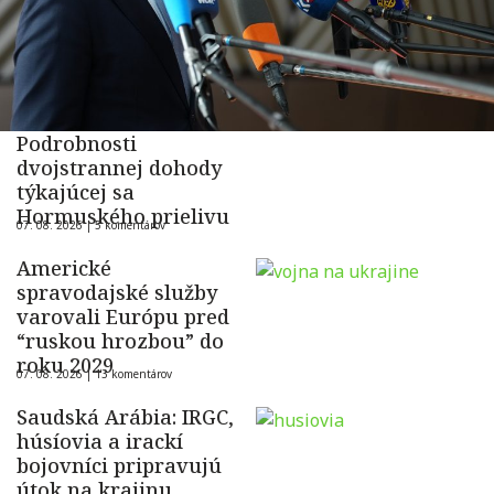
Podrobnosti
dvojstrannej dohody
týkajúcej sa
Hormuského prielivu
07. 08. 2026 |
5 komentárov
Americké
spravodajské služby
varovali Európu pred
“ruskou hrozbou” do
roku 2029
07. 08. 2026 |
13 komentárov
Saudská Arábia: IRGC,
húsíovia a irackí
bojovníci pripravujú
útok na krajinu