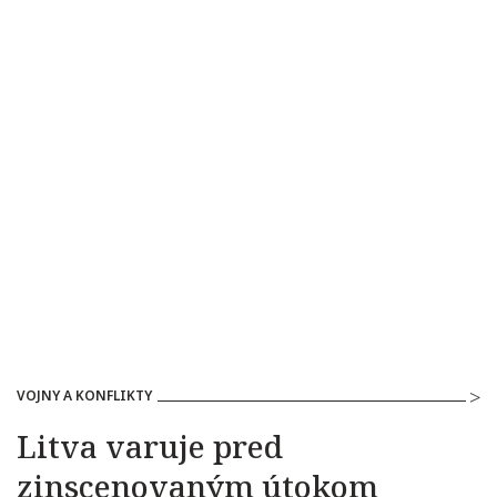
VOJNY A KONFLIKTY
Litva varuje pred
zinscenovaným útokom