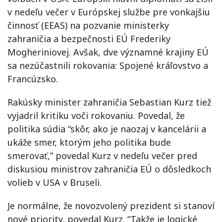
v nedeľu večer v Európskej službe pre vonkajšiu
činnosť (EEAS) na pozvanie ministerky
zahraničia a bezpečnosti EÚ Frederiky
Mogheriniovej. Avšak, dve významné krajiny EÚ
sa nezúčastnili rokovania: Spojené kráľovstvo a
Francúzsko.
Rakúsky minister zahraničia Sebastian Kurz tiež
vyjadril kritiku voči rokovaniu. Povedal, že
politika súdia “skôr, ako je naozaj v kancelárii a
ukáže smer, ktorým jeho politika bude
smerovať,” povedal Kurz v nedeľu večer pred
diskusiou ministrov zahraničia EÚ o dôsledkoch
volieb v USA v Bruseli.
Je normálne, že novozvolený prezident si stanoví
nové priority, povedal Kurz. “Takže je logické