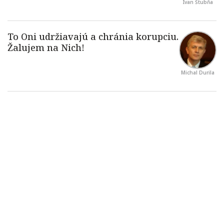
Ivan Štubňa
Michal Durila