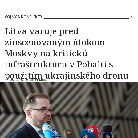
VOJNY A KONFLIKTY
Litva varuje pred
zinscenovaným útokom
Moskvy na kritickú
infraštruktúru v Pobaltí s
použitím ukrajinského dronu
07. 08. 2026 |
6 komentárov