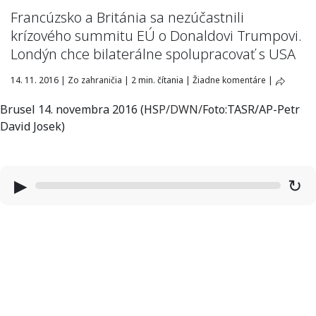
Francúzsko a Británia sa nezúčastnili
krízového summitu EÚ o Donaldovi Trumpovi.
Londýn chce bilaterálne spolupracovať s USA
14. 11. 2016
|
Zo zahraničia
|
2 min. čítania
|
Žiadne komentáre
|
Brusel 14. novembra 2016 (HS
P/
DWN
/
Foto:TASR/AP-Petr
David Josek)
▶
↻