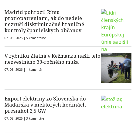
Madrid pohrozil Rímu
protiopatreniami, ak do nedele
nezruší diskriminačné hraničné
kontroly španielskych občanov
07. 08. 2026 |
5 komentárov
V rybníku Zlatná v Kežmarku našli telo
nezvestného 39-ročného muža
07. 08. 2026 |
1 komentár
Export elektriny zo Slovenska do
Maďarska v niektorých hodinách
presiahol 2,5 GW
07. 08. 2026 |
3 komentáre