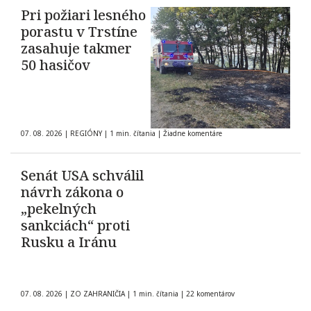
Pri požiari lesného
porastu v Trstíne
zasahuje takmer
50 hasičov
07. 08. 2026
|
REGIÓNY
|
1 min. čítania
|
Žiadne komentáre
Senát USA schválil
návrh zákona o
„pekelných
sankciách“ proti
Rusku a Iránu
07. 08. 2026
|
ZO ZAHRANIČIA
|
1 min. čítania
|
22 komentárov