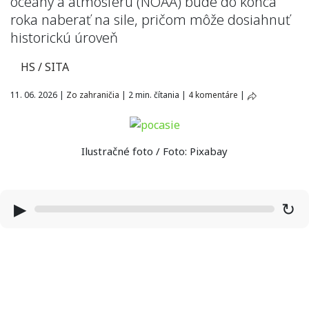
oceány a atmosféru (NOAA) bude do konca
roka naberať na sile, pričom môže dosiahnuť
historickú úroveň
HS / SITA
11. 06. 2026
|
Zo zahraničia
|
2 min. čítania
|
4 komentáre
|
Ilustračné foto / Foto: Pixabay
▶
↻