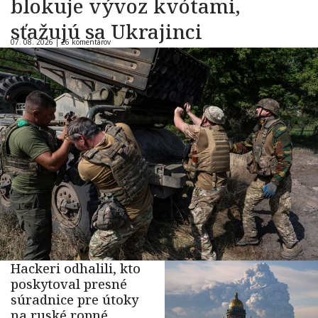
blokuje vývoz kvótami,
sťažujú sa Ukrajinci
07. 08. 2026 |
26 komentárov
Hackeri odhalili, kto
poskytoval presné
súradnice pre útoky
na ruské ropné