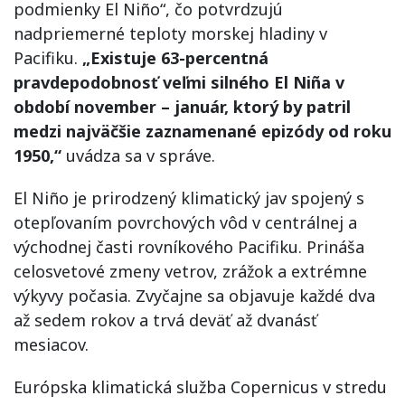
podmienky El Niño“, čo potvrdzujú
nadpriemerné teploty morskej hladiny v
Pacifiku.
„Existuje 63-percentná
pravdepodobnosť veľmi silného El Niña v
období november – január, ktorý by patril
medzi najväčšie zaznamenané epizódy od roku
1950,“
uvádza sa v správe.
El Niño je prirodzený klimatický jav spojený s
otepľovaním povrchových vôd v centrálnej a
východnej časti rovníkového Pacifiku. Prináša
celosvetové zmeny vetrov, zrážok a extrémne
výkyvy počasia. Zvyčajne sa objavuje každé dva
až sedem rokov a trvá deväť až dvanásť
mesiacov.
Európska klimatická služba Copernicus v stredu