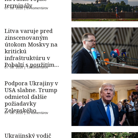
terminály
07. 08. 2026 |
67 komentárov
Litva varuje pred
zinscenovaným
útokom Moskvy na
kritickú
infraštruktúru v
Pobaltí s použitím
07. 08. 2026 |
13 komentárov
ukrajinského dronu
Podpora Ukrajiny v
USA slabne. Trump
odmietol ďalšie
požiadavky
Zelenského
07. 08. 2026 |
50 komentárov
Ukrajinský vodič