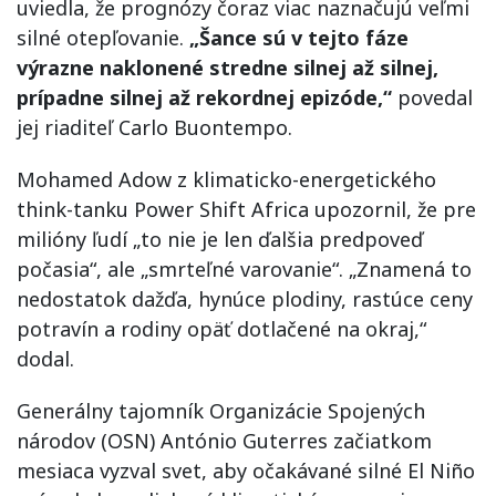
uviedla, že prognózy čoraz viac naznačujú veľmi
silné otepľovanie.
„Šance sú v tejto fáze
výrazne naklonené stredne silnej až silnej,
prípadne silnej až rekordnej epizóde,“
povedal
jej riaditeľ Carlo Buontempo.
Mohamed Adow z klimaticko-energetického
think-tanku Power Shift Africa upozornil, že pre
milióny ľudí „to nie je len ďalšia predpoveď
počasia“, ale „smrteľné varovanie“. „Znamená to
nedostatok dažďa, hynúce plodiny, rastúce ceny
potravín a rodiny opäť dotlačené na okraj,“
dodal.
Generálny tajomník Organizácie Spojených
národov (OSN) António Guterres začiatkom
mesiaca vyzval svet, aby očakávané silné El Niño