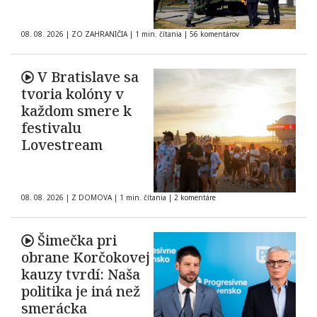
08. 08. 2026
|
ZO ZAHRANIČIA
|
1 min. čítania
|
56 komentárov
V Bratislave sa
tvoria kolóny v
každom smere k
festivalu
Lovestream
08. 08. 2026
|
Z DOMOVA
|
1 min. čítania
|
2 komentáre
Šimečka pri
obrane Korčokovej
kauzy tvrdí: Naša
politika je iná než
smerácka