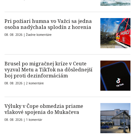
Pri požiari humna vo Važci sa jedna
osoba nadýchala splodín z horenia
08. 08. 2026 |
Žiadne komentáre
Brusel po migračnej kríze v Ceute
vyzval Metu a TikTok na dôslednejší
boj proti dezinformáciám
08. 08. 2026 |
2 komentáre
Výluky v Čope obmedzia priame
vlakové spojenia do Mukačeva
08. 08. 2026 |
1 komentár