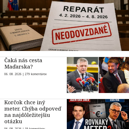
Čaká nás cesta
Maďarska?
06. 08. 2026 |
279 komentárov
Korčok chce iný
meter. Chýba odpoveď
na najdôležitejšiu
otázku
06. 08. 2026 |
19 komentárov