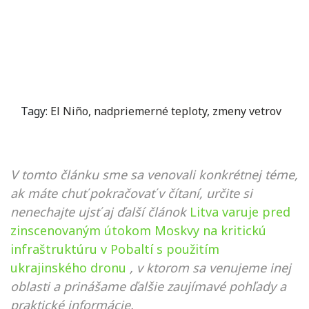
Tagy:
El Niño
,
nadpriemerné teploty
,
zmeny vetrov
V tomto článku sme sa venovali konkrétnej téme,
ak máte chuť pokračovať v čítaní, určite si
nenechajte ujsť aj ďalší článok
Litva varuje pred
zinscenovaným útokom Moskvy na kritickú
infraštruktúru v Pobaltí s použitím
ukrajinského dronu
, v ktorom sa venujeme inej
oblasti a prinášame ďalšie zaujímavé pohľady a
praktické informácie.