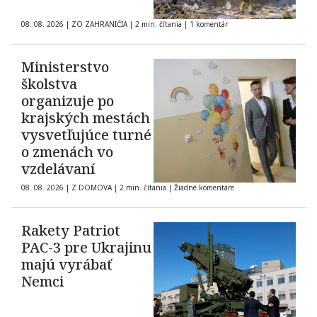
08. 08. 2026
|
ZO ZAHRANIČIA
|
2 min. čítania
|
1 komentár
Ministerstvo
školstva
organizuje po
krajských mestách
vysvetľujúce turné
o zmenách vo
vzdelávaní
08. 08. 2026
|
Z DOMOVA
|
2 min. čítania
|
Žiadne komentáre
Rakety Patriot
PAC-3 pre Ukrajinu
majú vyrábať
Nemci