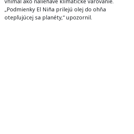
vnímal ako naliehavé klimatické varovanie.
„Podmienky El Niña prilejú olej do ohňa
otepľujúcej sa planéty,“ upozornil.