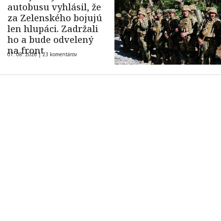
autobusu vyhlásil, že
za Zelenského bojujú
len hlupáci. Zadržali
ho a bude odvelený
na front
07. 08. 2026 |
23 komentárov