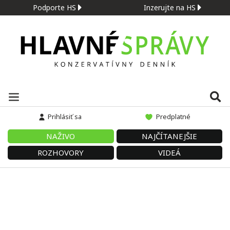
Podporte HS
Inzerujte na HS
Prihlásiť sa
Predplatné
NAŽIVO
NAJČÍTANEJŠIE
ROZHOVORY
VIDEÁ