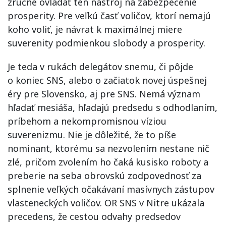
zručne ovládať ten nástroj na zabezpečenie
prosperity. Pre veľkú časť voličov, ktorí nemajú
koho voliť, je návrat k maximálnej miere
suverenity podmienkou slobody a prosperity.
Je teda v rukách delegátov snemu, či pôjde
o koniec SNS, alebo o začiatok novej úspešnej
éry pre Slovensko, aj pre SNS. Nemá význam
hľadať mesiáša, hľadajú predsedu s odhodlaním,
príbehom a nekompromisnou víziou
suverenizmu. Nie je dôležité, že to píše
nominant, ktorému sa nezvolením nestane nič
zlé, pričom zvolením ho čaká kusisko roboty a
preberie na seba obrovskú zodpovednosť za
splnenie veľkých očakávaní masívnych zástupov
vlasteneckých voličov. OR SNS v Nitre ukázala
precedens, že cestou odvahy predsedov