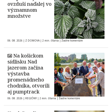
ovzduší naďalej vo
významnom
množstve
06. 08. 2026
|
Z DOMOVA
|
2 min. čítania
|
Žiadne komentáre
Na košickom
sídlisku Nad
jazerom začína
výstavba
promenádneho
chodníka, otvorili
aj pumptrack
06. 08. 2026
|
REGIÓNY
|
2 min. čítania
|
Žiadne komentáre