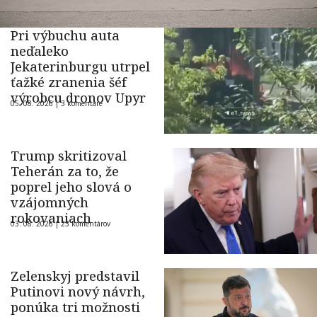
Pri výbuchu auta
neďaleko
Jekaterinburgu utrpel
ťažké zranenia šéf
výrobcu dronov Upyr
05. 08. 2026 |
3 komentáre
Trump skritizoval
Teherán za to, že
poprel jeho slová o
vzájomných
rokovaniach
03. 08. 2026 |
23 komentárov
Zelenskyj predstavil
Putinovi nový návrh,
ponúka tri možnosti