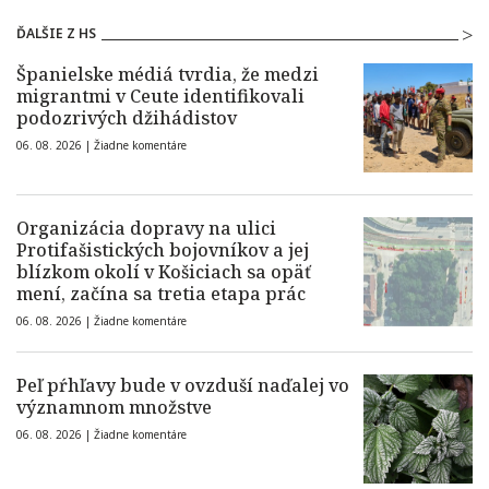
ĎALŠIE Z HS
Španielske médiá tvrdia, že medzi
migrantmi v Ceute identifikovali
podozrivých džihádistov
06. 08. 2026 |
Žiadne komentáre
Organizácia dopravy na ulici
Protifašistických bojovníkov a jej
blízkom okolí v Košiciach sa opäť
mení, začína sa tretia etapa prác
06. 08. 2026 |
Žiadne komentáre
Peľ pŕhľavy bude v ovzduší naďalej vo
významnom množstve
06. 08. 2026 |
Žiadne komentáre