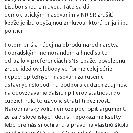
Lisabonskou zmluvou. Táto sa dá
demokratickým hlasovaním v NR SR zrušiť,
keďže je iba obyčajnou zmluvou, ktorú prijali iba
politici.
Potom prišla nádej na obrodu národniarstva
Popradským memorandom a hneď sa to
odrazilo v preferenciách SNS. Ibaže, povolebnú
zradu ideálov slobody vo forme celej série
nepochopiteľných hlasovaní za rušenie
ústavných slobôd, na podporu cudzích záujmov,
na odovzdávanie ďalších pilierov štátnosti do
cudzích rúk, to už volič stratil trpezlivosť.
Národniarsky volič nemôže pochopiť argument,
že za 7 slovenských detí si nepokazíme kšefty,
lebo pre nás si ochranu a právo na vlastnú školu
vo vlastnom štáte zaslúži aj jediné slovenské