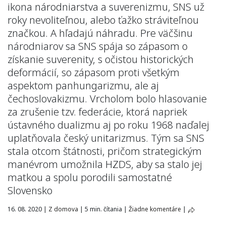
ikona národniarstva a suverenizmu, SNS už
roky nevoliteľnou, alebo ťažko stráviteľnou
značkou. A hľadajú náhradu. Pre väčšinu
národniarov sa SNS spája so zápasom o
získanie suverenity, s očistou historických
deformácií, so zápasom proti všetkým
aspektom panhungarizmu, ale aj
čechoslovakizmu. Vrcholom bolo hlasovanie
za zrušenie tzv. federácie, ktorá napriek
ústavného dualizmu aj po roku 1968 naďalej
uplatňovala český unitarizmus. Tým sa SNS
stala otcom štátnosti, pričom strategickým
manévrom umožnila HZDS, aby sa stalo jej
matkou a spolu porodili samostatné
Slovensko
16. 08. 2020
|
Z domova
|
5 min. čítania
|
Žiadne komentáre
|