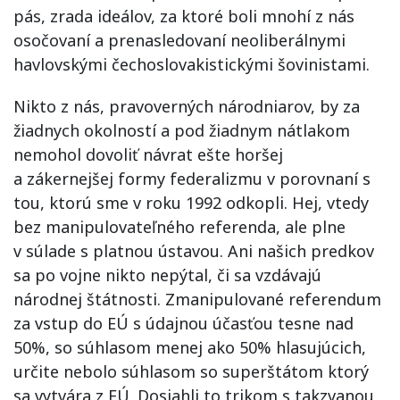
pás, zrada ideálov, za ktoré boli mnohí z nás
osočovaní a prenasledovaní neoliberálnymi
havlovskými čechoslovakistickými šovinistami.
Nikto z nás, pravoverných národniarov, by za
žiadnych okolností a pod žiadnym nátlakom
nemohol dovoliť návrat ešte horšej
a zákernejšej formy federalizmu v porovnaní s
tou, ktorú sme v roku 1992 odkopli. Hej, vtedy
bez manipulovateľného referenda, ale plne
v súlade s platnou ústavou. Ani našich predkov
sa po vojne nikto nepýtal, či sa vzdávajú
národnej štátnosti. Zmanipulované referendum
za vstup do EÚ s údajnou účasťou tesne nad
50%, so súhlasom menej ako 50% hlasujúcich,
určite nebolo súhlasom so superštátom ktorý
sa vytvára z EÚ. Dosiahli to trikom s takzvanou