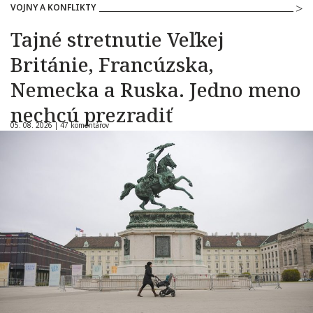
VOJNY A KONFLIKTY
Tajné stretnutie Veľkej
Británie, Francúzska,
Nemecka a Ruska. Jedno meno
nechcú prezradiť
05. 08. 2026 |
47 komentárov