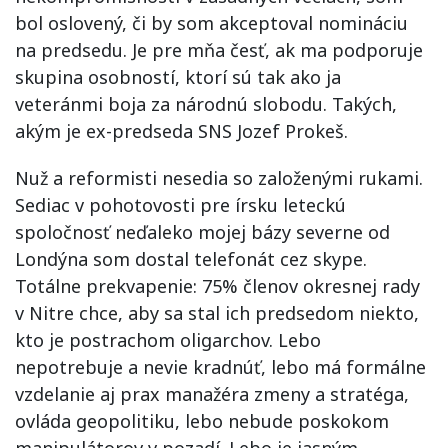
bol oslovený, či by som akceptoval nomináciu
na predsedu. Je pre mňa česť, ak ma podporuje
skupina osobností, ktorí sú tak ako ja
veteránmi boja za národnú slobodu. Takých,
akým je ex-predseda SNS Jozef Prokeš.
Nuž a reformisti nesedia so založenými rukami.
Sediac v pohotovosti pre írsku leteckú
spoločnosť neďaleko mojej bázy severne od
Londýna som dostal telefonát cez skype.
Totálne prekvapenie: 75% členov okresnej rady
v Nitre chce, aby sa stal ich predsedom niekto,
kto je postrachom oligarchov. Lebo
nepotrebuje a nevie kradnúť, lebo má formálne
vzdelanie aj prax manažéra zmeny a stratéga,
ovláda geopolitiku, lebo nebude poskokom