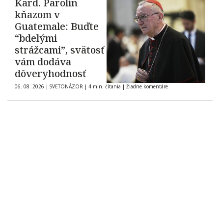
Kard. Parolin
kňazom v
Guatemale: Buďte
“bdelými
strážcami”, svätosť
vám dodáva
dôveryhodnosť
06. 08. 2026
|
SVETONÁZOR
|
4 min. čítania
|
Žiadne komentáre