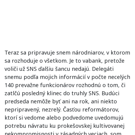
Teraz sa pripravuje snem národniarov, v ktorom
sa rozhoduje o všetkom. Je to vabank, pretože
voliči už SNS ďalšiu šancu nedajú. Delegáti
snemu podľa mojich informácií v počte necelých
140 prevažne funkcionárov rozhodnú o tom, či
zatlčú posledný klinec do truhly SNS. Budúci
predseda nemôže byť ani na rok, ani niekto
nepripravený, nezrelý. Časťou reformátorov,
ktorí si vedome alebo podvedome uvedomujú
potrebu návratu ku prokešovskej kultivovanej
nekompromisnosti v zásadných veciach, som