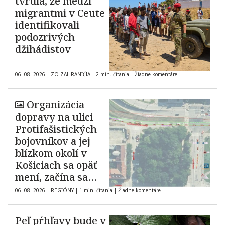
tvrdia, že medzi
migrantmi v Ceute
identifikovali
podozrivých
džihádistov
06. 08. 2026
|
ZO ZAHRANIČIA
|
2 min. čítania
|
Žiadne komentáre
Organizácia
dopravy na ulici
Protifašistických
bojovníkov a jej
blízkom okolí v
Košiciach sa opäť
mení, začína sa
tretia etapa prác
06. 08. 2026
|
REGIÓNY
|
1 min. čítania
|
Žiadne komentáre
Peľ pŕhľavy bude v