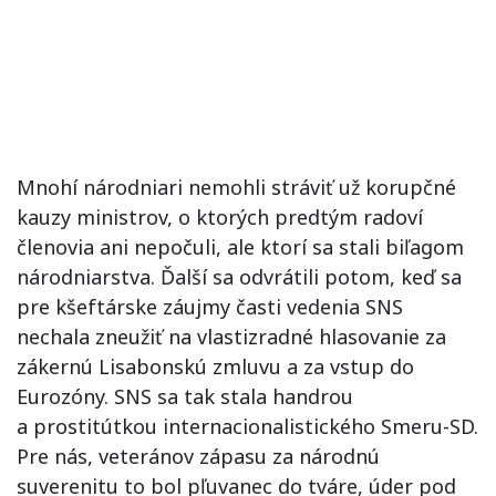
Mnohí národniari nemohli stráviť už korupčné
kauzy ministrov, o ktorých predtým radoví
členovia ani nepočuli, ale ktorí sa stali biľagom
národniarstva. Ďalší sa odvrátili potom, keď sa
pre kšeftárske záujmy časti vedenia SNS
nechala zneužiť na vlastizradné hlasovanie za
zákernú Lisabonskú zmluvu a za vstup do
Eurozóny. SNS sa tak stala handrou
a prostitútkou internacionalistického Smeru-SD.
Pre nás, veteránov zápasu za národnú
suverenitu to bol pľuvanec do tváre, úder pod