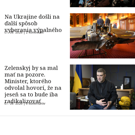
Na Ukrajine došli na
ďalší spôsob
vyberania výpalného
07. 08. 2026 |
2 komentáre
Zelenskyj by sa mal
mať na pozore.
Minister, ktorého
odvolal hovorí, že na
jeseň sa to bude iba
radikalizovať
07. 08. 2026 |
6 komentárov