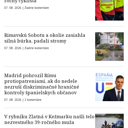
ročný cyklista
07. 08. 2026 |
Žiadne komentáre
Rimavskú Sobotu a okolie zasiahla
silná búrka, padali stromy
07. 08. 2026 |
Žiadne komentáre
Madrid pohrozil Rímu
protiopatreniami, ak do nedele
nezruší diskriminačné hraničné
kontroly španielskych občanov
07. 08. 2026 |
2 komentáre
V rybníku Zlatná v Kežmarku našli telo
nezvestného 39-ročného muža