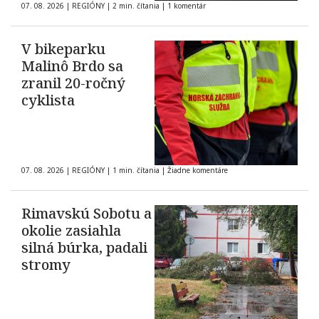
07. 08. 2026
|
REGIÓNY
|
2 min. čítania
|
1 komentár
V bikeparku
Malinô Brdo sa
zranil 20-ročný
cyklista
07. 08. 2026
|
REGIÓNY
|
1 min. čítania
|
Žiadne komentáre
Rimavskú Sobotu a
okolie zasiahla
silná búrka, padali
stromy