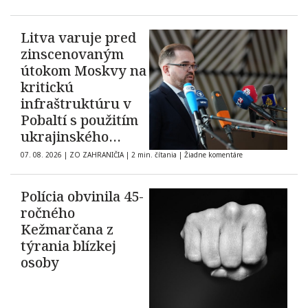
Litva varuje pred
zinscenovaným
útokom Moskvy na
kritickú
infraštruktúru v
Pobaltí s použitím
ukrajinského
dronu
07. 08. 2026
|
ZO ZAHRANIČIA
|
2 min. čítania
|
Žiadne komentáre
Polícia obvinila 45-
ročného
Kežmarčana z
týrania blízkej
osoby