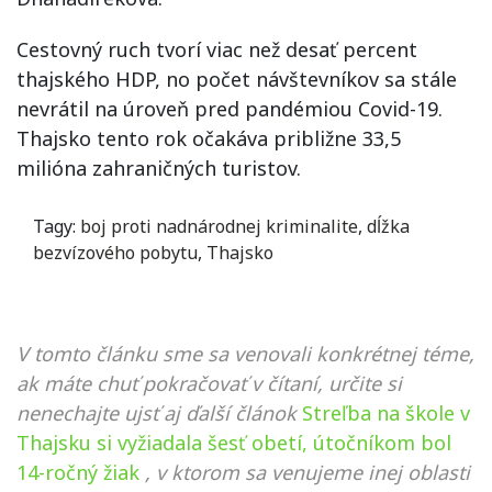
Cestovný ruch tvorí viac než desať percent
thajského HDP, no počet návštevníkov sa stále
nevrátil na úroveň pred pandémiou Covid-19.
Thajsko tento rok očakáva približne 33,5
milióna zahraničných turistov.
Tagy:
boj proti nadnárodnej kriminalite
,
dĺžka
bezvízového pobytu
,
Thajsko
V tomto článku sme sa venovali konkrétnej téme,
ak máte chuť pokračovať v čítaní, určite si
nenechajte ujsť aj ďalší článok
Streľba na škole v
Thajsku si vyžiadala šesť obetí, útočníkom bol
14-ročný žiak
, v ktorom sa venujeme inej oblasti