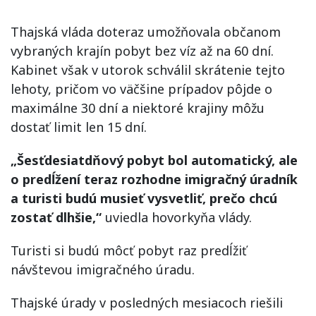
Thajská vláda doteraz umožňovala občanom
vybraných krajín pobyt bez víz až na 60 dní.
Kabinet však v utorok schválil skrátenie tejto
lehoty, pričom vo väčšine prípadov pôjde o
maximálne 30 dní a niektoré krajiny môžu
dostať limit len 15 dní.
„Šesťdesiatdňový pobyt bol automatický, ale
o predĺžení teraz rozhodne imigračný úradník
a turisti budú musieť vysvetliť, prečo chcú
zostať dlhšie,“
uviedla hovorkyňa vlády.
Turisti si budú môcť pobyt raz predĺžiť
návštevou imigračného úradu.
Thajské úrady v posledných mesiacoch riešili