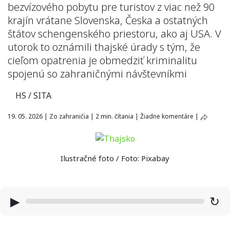
bezvízového pobytu pre turistov z viac než 90
krajín vrátane Slovenska, Česka a ostatných
štátov schengenského priestoru, ako aj USA. V
utorok to oznámili thajské úrady s tým, že
cieľom opatrenia je obmedziť kriminalitu
spojenú so zahraničnými návštevníkmi
HS / SITA
19. 05. 2026
|
Zo zahraničia
|
2 min. čítania
|
Žiadne komentáre
|
Ilustračné foto / Foto: Pixabay
▶
↻