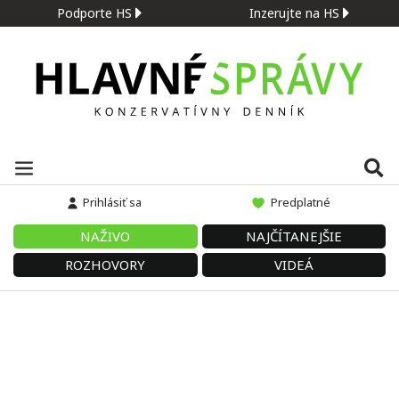
Podporte HS
Inzerujte na HS
Prihlásiť sa
Predplatné
NAŽIVO
NAJČÍTANEJŠIE
ROZHOVORY
VIDEÁ