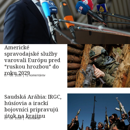
Americké
spravodajské služby
varovali Európu pred
“ruskou hrozbou” do
roku 2029
07. 08. 2026 |
12 komentárov
Saudská Arábia: IRGC,
húsíovia a irackí
bojovníci pripravujú
útok na krajinu
07. 08. 2026 |
1 komentár