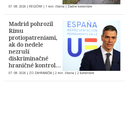
07. 08. 2026
|
REGIÓNY
|
1 min. čítania
|
Žiadne komentáre
Madrid pohrozil
Rímu
protiopatreniami,
ak do nedele
nezruší
diskriminačné
hraničné kontroly
španielskych
07. 08. 2026
|
ZO ZAHRANIČIA
|
2 min. čítania
|
2 komentáre
občanov