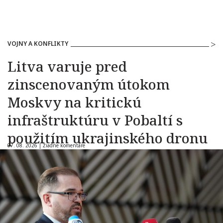
VOJNY A KONFLIKTY
Litva varuje pred
zinscenovaným útokom
Moskvy na kritickú
infraštruktúru v Pobaltí s
použitím ukrajinského dronu
07. 08. 2026 |
Žiadne komentáre