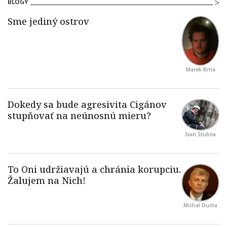
BLOGY
Marek Brna
Ivan Štubňa
Michal Durila