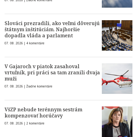
07. 08. 2026 |
Žiadne komentáre
Slováci prezradili, ako veľmi dôverujú
štátnym inštitúciám. Najhoršie
dopadla vláda a parlament
07. 08. 2026 |
4 komentáre
V Gajaroch v piatok zasahoval
vrtuľník, pri práci sa tam zranili dvaja
muži
07. 08. 2026 |
Žiadne komentáre
VšZP nebude terénnym sestrám
kompenzovať horúčavy
07. 08. 2026 |
2 komentáre