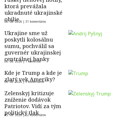
ktorá prevážala
ukradnuté ukrajinské
obilie
06. 08. 2026 |
31 komentárov
Ukrajine sme už
poskytli kolosálnu
sumu, pochválil sa
guvernér ukrajinskej
centrálnej banky
06. 08. 2026 |
1 komentár
Kde je Trump a kde je
zlatý vek Ameriky?
06. 08. 2026 |
5 komentárov
Zelenskyj kritizuje
zníženie dodávok
Patriotov. Vidí za tým
politický tlak
05. 08. 2026 |
22 komentárov