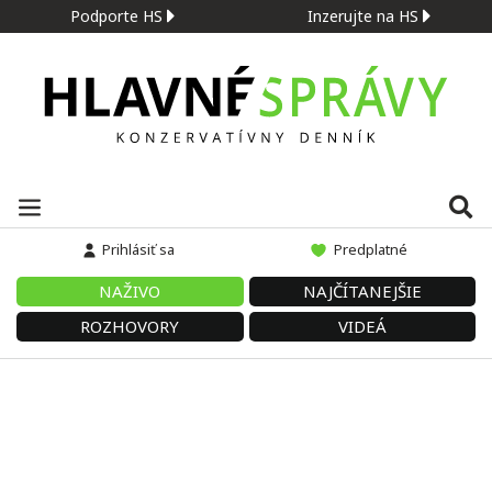
Podporte HS
Inzerujte na HS
Prihlásiť sa
Predplatné
NAŽIVO
NAJČÍTANEJŠIE
ROZHOVORY
VIDEÁ