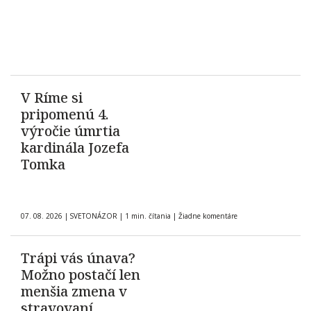
V Ríme si
pripomenú 4.
výročie úmrtia
kardinála Jozefa
Tomka
07. 08. 2026
|
SVETONÁZOR
|
1 min. čítania
|
Žiadne komentáre
Trápi vás únava?
Možno postačí len
menšia zmena v
stravovaní