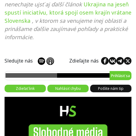
nenechajte ujsť aj ďalší článok
Ukrajina na jeseň
spustí iniciatívu, ktorá spojí osem krajín vrátane
Slovenska
, v ktorom sa venujeme inej oblasti a
prinášame ďalšie zaujímavé pohľady a praktické
informácie.
Sledujte nás
Zdieľajte nás
Prihlásiť sa
Zdieľať link
Nahlásiť chybu
Pošlite nám tip