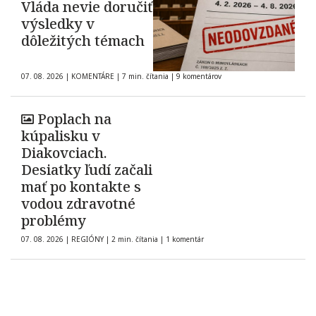
Vláda nevie doručiť
výsledky v
dôležitých témach
07. 08. 2026
|
KOMENTÁRE
|
7 min. čítania
|
9 komentárov
Poplach na
kúpalisku v
Diakovciach.
Desiatky ľudí začali
mať po kontakte s
vodou zdravotné
problémy
07. 08. 2026
|
REGIÓNY
|
2 min. čítania
|
1 komentár