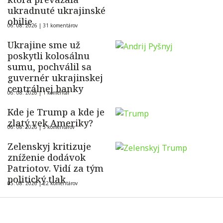
ukradnuté ukrajinské
obilie
06. 08. 2026 |
31 komentárov
Ukrajine sme už
poskytli kolosálnu
sumu, pochválil sa
guvernér ukrajinskej
centrálnej banky
06. 08. 2026 |
1 komentár
Kde je Trump a kde je
zlatý vek Ameriky?
06. 08. 2026 |
5 komentárov
Zelenskyj kritizuje
zníženie dodávok
Patriotov. Vidí za tým
politický tlak
05. 08. 2026 |
22 komentárov