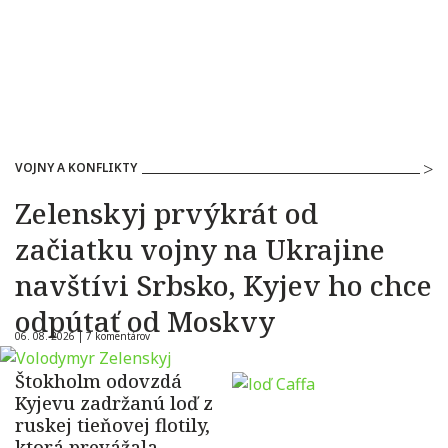
VOJNY A KONFLIKTY
Zelenskyj prvýkrát od
začiatku vojny na Ukrajine
navštívi Srbsko, Kyjev ho chce
odpútať od Moskvy
06. 08. 2026 |
7 komentárov
Štokholm odovzdá
Kyjevu zadržanú loď z
ruskej tieňovej flotily,
ktorá prevážala