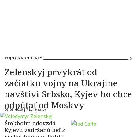
VOJNY A KONFLIKTY
Zelenskyj prvýkrát od
začiatku vojny na Ukrajine
navštívi Srbsko, Kyjev ho chce
odpútať od Moskvy
06. 08. 2026 |
7 komentárov
Štokholm odovzdá
Kyjevu zadržanú loď z
ruskej tieňovej flotily,