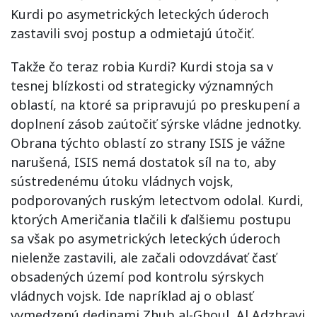
Kurdi po asymetrických leteckých úderoch
zastavili svoj postup a odmietajú útočiť.
Takže čo teraz robia Kurdi? Kurdi stoja sa v
tesnej blízkosti od strategicky významných
oblastí, na ktoré sa pripravujú po preskupení a
doplnení zásob zaútočiť sýrske vládne jednotky.
Obrana týchto oblastí zo strany ISIS je vážne
narušená, ISIS nemá dostatok síl na to, aby
sústredenému útoku vládnych vojsk,
podporovaných ruským letectvom odolal. Kurdi,
ktorých Američania tlačili k ďalšiemu postupu
sa však po asymetrických leteckých úderoch
nielenže zastavili, ale začali odovzdávať časť
obsadených území pod kontrolu sýrskych
vládnych vojsk. Ide napríklad aj o oblasť
vymedzenú dedinami Z
hub al-Ghoul, Al Adzhravi