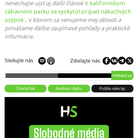
nenechajte ujsť aj ďalší článok
V kalifornskom
zábavnom parku sa vyskytol prípad nákazlivých
osýpok
, v ktorom sa venujeme inej oblasti a
prinášame ďalšie zaujímavé pohľady a praktické
informácie.
Sledujte nás
Zdieľajte nás
Prihlásiť sa
Zdieľať link
Nahlásiť chybu
Pošlite nám tip