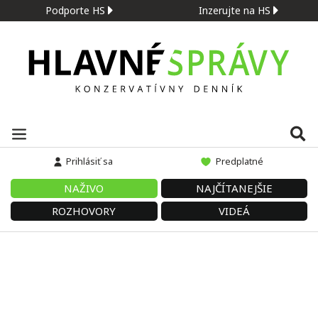
Podporte HS
Inzerujte na HS
Prihlásiť sa
Predplatné
NAŽIVO
NAJČÍTANEJŠIE
ROZHOVORY
VIDEÁ