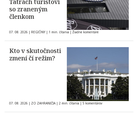
Tatrách turistovi
so zraneným
členkom
07. 08. 2026
|
REGIÓNY
|
1 min. čítania
|
Žiadne komentáre
Kto v skutočnosti
zmení čí režim?
07. 08. 2026
|
ZO ZAHRANIČIA
|
2 min. čítania
|
5 komentárov