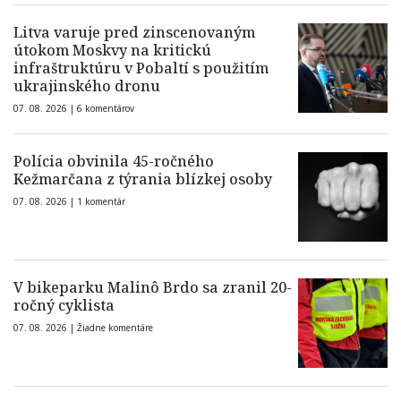
Litva varuje pred zinscenovaným
útokom Moskvy na kritickú
infraštruktúru v Pobaltí s použitím
ukrajinského dronu
07. 08. 2026 |
6 komentárov
Polícia obvinila 45-ročného
Kežmarčana z týrania blízkej osoby
07. 08. 2026 |
1 komentár
V bikeparku Malinô Brdo sa zranil 20-
ročný cyklista
07. 08. 2026 |
Žiadne komentáre