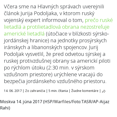
Včera sme na Hlavných správach uverejnili
článok Jurija Podoljaka, v ktorom ruský
vojenský expert informoval o tom,
prečo ruské
lietadlá a protilietadlová obrana nezostreľuje
americké lietadlá
(útočiace v blízkosti sýrsko-
jordánskej hranice) na jednotky prosýrskych
iránskych a libanonských spojencov. Jurij
Podoljak vysvetlil, že pred odvetou sýrskej a
ruskej protivzdušnej obrany sa americkí piloti
po rýchlom útoku (2:30 min. v sýrskom
vzdušnom priestore) urýchlene vracajú do
bezpečia jordánskeho vzdušného priestoru.
14. 06. 2017
|
Zo zahraničia
|
5 min. čítania
|
Žiadne komentáre
|
Moskva 14. júna 2017 (HSP/
Warfiles
/Foto:TASR/AP-Aijaz
Rahi)