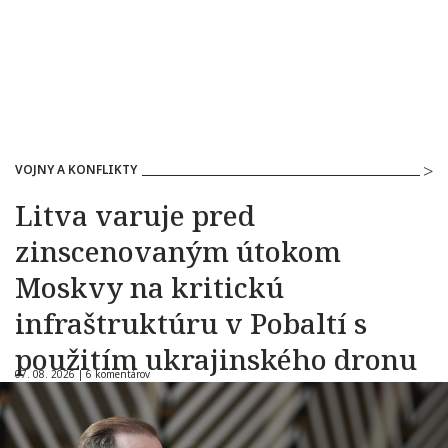
VOJNY A KONFLIKTY
Litva varuje pred
zinscenovaným útokom
Moskvy na kritickú
infraštruktúru v Pobaltí s
použitím ukrajinského dronu
07. 08. 2026 |
6 komentárov