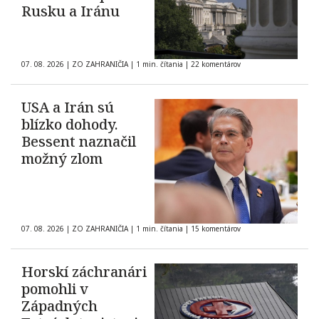
Rusku a Iránu
07. 08. 2026
|
ZO ZAHRANIČIA
|
1 min. čítania
|
22 komentárov
USA a Irán sú
blízko dohody.
Bessent naznačil
možný zlom
07. 08. 2026
|
ZO ZAHRANIČIA
|
1 min. čítania
|
15 komentárov
Horskí záchranári
pomohli v
Západných