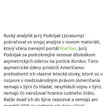
Ruský analytik Jurij Podoljak (Jurasumy)
pokračoval vo svojej analýze v novom materiáli,
ktorý včera zverejnil portál
Warfiles
. Jurij
Podoljak sa podrobnejšie venoval dôsledkom
asymetrických úderov na pozície Kurdov. Tieto
asymetrické údery prinútili Američanov
prehodnotiť ich vlastné letecké útoky, ktoré sú v
rozpore s medzinárodným právom (Američania
nemajú v Sýrii čo hľadať, nevyhlásili vojnu v Sýrii,
nemajú čo narušovať hranice cudzieho štátu,
Bašár Asad ich do Sýrie nepozval a nemajú ani
mandát OSN na riešenie situácie v Sýrii).