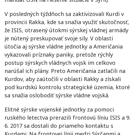
V posledných týždňoch sa zaktivizovali Kurdi v
provincii Rakka, kde sa snažia využiť skutočnosť,
že ISIS, otrasený útokmi sýrskej vládnej armády
je nútený preskupovať svoje sily. V oblasti
útočia aj sýrske vládne jednotky a Američania
vykazovali príznaky paniky, pretože rýchly
postup sýrskych vládnych vojsk im celkovo
narúšal ich plány. Preto Američania zatlačili na
Kurdov, aby zaútočili v oblasti Rakky a získali
pod kurdskú kontrolu strategické územia, ktoré
sa snažia oslobodiť sýrske vládne vojská.
Elitné sýrske vojenské jednotky za pomoci
ruského letectva prerazili frontovú líniu ISIS a 9.
6. 2017 sa dostali do priameho kontaktu s
Kurdami. Na frontovej línii medzi Sýrčanmi a