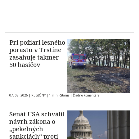
Pri požiari lesného
porastu v Trstíne
zasahuje takmer
50 hasičov
07. 08. 2026
|
REGIÓNY
|
1 min. čítania
|
Žiadne komentáre
Senát USA schválil
návrh zákona o
„pekelných
sankciách“ proti