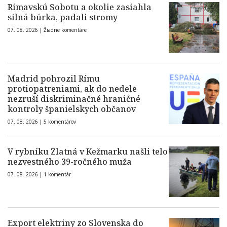
Rimavskú Sobotu a okolie zasiahla
silná búrka, padali stromy
07. 08. 2026 |
Žiadne komentáre
Madrid pohrozil Rímu
protiopatreniami, ak do nedele
nezruší diskriminačné hraničné
kontroly španielskych občanov
07. 08. 2026 |
5 komentárov
V rybníku Zlatná v Kežmarku našli telo
nezvestného 39-ročného muža
07. 08. 2026 |
1 komentár
Export elektriny zo Slovenska do