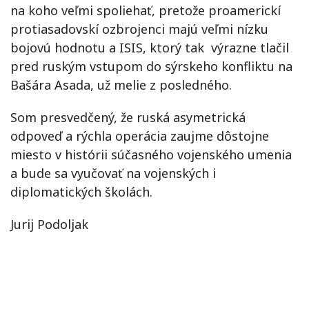
na koho
veľmi
spoliehať,
pretože
proamerickí
protiasadovskí ozbrojenci majú veľmi nízku
bojovú hodnotu
a ISIS, ktorý tak výrazne tlačil
pred ruským vstupom do sýrskeho konfliktu na
Bašára Asada, už melie z posledného
.
Som presvedčený, že ruská asymetrická
odpoveď a rýchla operácia zaujme dôstojne
miesto v histórii súčasného vojenského umenia
a bude sa vyučovať na vojenských i
diplomatických školách.
Jurij Podoljak