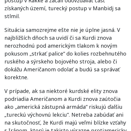
postup v Rakke a začali odovzdávať časť
získaných území, turecký postup v Manbidj sa
stlmil.
Situácia samozrejme ešte nie je úplne jasná. V
najbližších dňoch sa uvidí či sa Kurdi znova
nerozhodnú pod americkým tlakom k novým
pokusom „strkať palice“ do kolies rozbehnutého
ruského a sýrskeho bojového stroja, alebo či
dokážu Američanom odolať a budú sa správať
korektne.
V prípade, ak sa
niektoré kurdské elity
znova
pod
riadia Američanom a Kurdi znova zaútočia
ako „americká zástupná armáda“ riskujú ďalšiu
„tureckú výchovnú lekciu“. Netreba zabúdať ani
na skutočnosť, že Kurdi majú veľmi blízke vzťahy
s Iránom, ktorý je takisto výrazne protiamericky