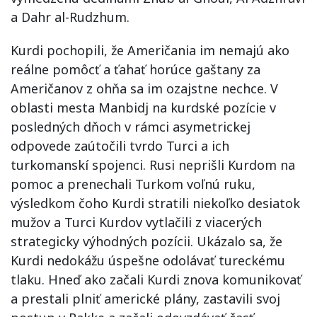
a Dahr al-Rudzhum.
Kurdi pochopili, že Američania im nemajú ako
reálne pomôcť a ťahať horúce gaštany za
Američanov z ohňa sa im ozajstne nechce. V
oblasti mesta Manbidj na kurdské pozície v
posledných dňoch v rámci asymetrickej
odpovede zaútočili tvrdo Turci a ich
turkomanskí spojenci. Rusi neprišli Kurdom na
pomoc a prenechali Turkom voľnú ruku,
výsledkom čoho Kurdi stratili niekoľko desiatok
mužov a Turci Kurdov vytlačili z viacerých
strategicky výhodných pozícii. Ukázalo sa, že
Kurdi nedokážu úspešne odolávať tureckému
tlaku. Hneď ako začali Kurdi znova komunikovať
a prestali plniť americké plány, zastavili svoj