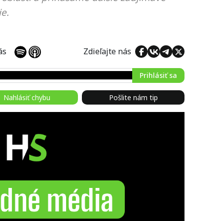
e.
 nás
Zdieľajte nás
Prihlásiť sa
Nahlásiť chybu
Pošlite nám tip