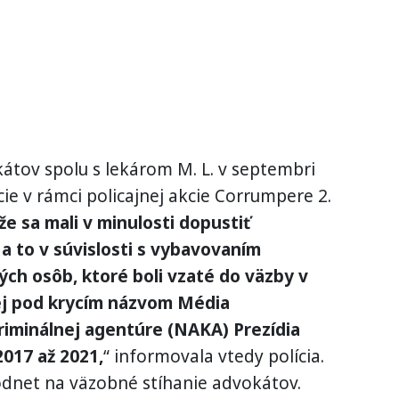
kátov spolu s lekárom M. L. v septembri
ie v rámci policajnej akcie Corrumpere 2.
e sa mali v minulosti dopustiť
 a to v súvislosti s vybavovaním
ch osôb, ktoré boli vzaté do väzby v
mej pod krycím názvom Média
riminálnej agentúre (NAKA) Prezídia
2017 až 2021,
“ informovala vtedy polícia.
odnet na väzobné stíhanie advokátov.