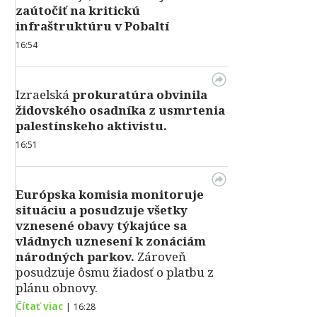
zaútočiť na kritickú
infraštruktúru v Pobaltí
16:54
Izraelská
prokuratúra obvinila
židovského osadníka z usmrtenia
palestínskeho aktivistu.
16:51
Európska komisia monitoruje
situáciu a posudzuje všetky
vznesené obavy týkajúce sa
vládnych uznesení k zonáciám
národných parkov.
Zároveň
posudzuje ôsmu žiadosť o platbu z
plánu obnovy.
Čítať viac
|
16:28