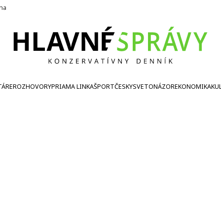
ína
TÁRE
ROZHOVORY
PRIAMA LINKA
ŠPORT
ČESKY
SVETONÁZOR
EKONOMIKA
KU