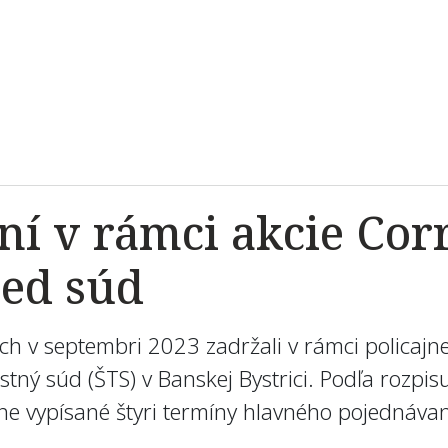
ní v rámci akcie Cor
red súd
rých v septembri 2023 zadržali v rámci policaj
estný súd (ŠTS) v Banskej Bystrici. Podľa rozp
lne vypísané štyri termíny hlavného pojednávan