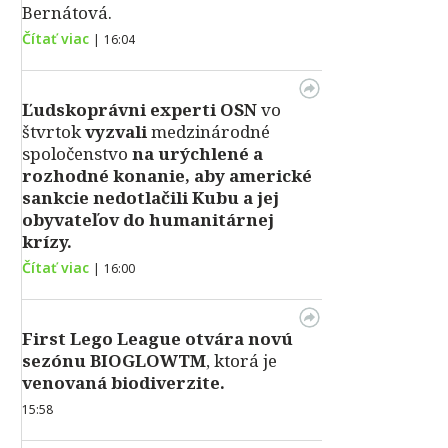
Bernátová.
Čítať viac
|
16:04
Ľudskoprávni experti OSN
vo
štvrtok
vyzvali
medzinárodné
spoločenstvo
na urýchlené a
rozhodné konanie, aby americké
sankcie nedotlačili Kubu a jej
obyvateľov do humanitárnej
krízy.
Čítať viac
|
16:00
First Lego League otvára novú
sezónu BIOGLOWTM
, ktorá je
venovaná biodiverzite.
15:58