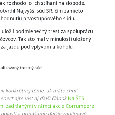
ak rozhodol o ich stíhaní na slobode.
tvrdil Najvyšší súd SR, čím zamietol
ozhodnutiu prvostupňového súdu.
i uložil podmienečný trest za spoluprácu
čovcov. Takisto mal v minulosti uložený
 za jazdu pod vplyvom alkoholu.
ializovaný trestný súd
li konkrétnej téme, ak máte chuť
nenechajte ujsť aj ďalší článok
Na ŠTS
mi zadržanými v rámci akcie Corrumpere
 oblasti a prinášame ďalšie zaujímavé