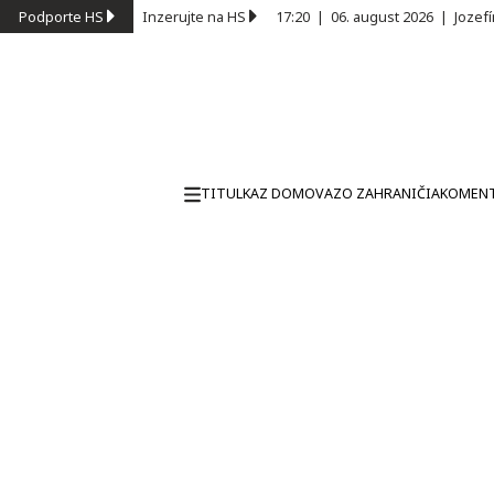
Podporte HS
Inzerujte na HS
17:20
|
06. august 2026
|
Jozef
TITULKA
Z DOMOVA
ZO ZAHRANIČIA
KOMEN