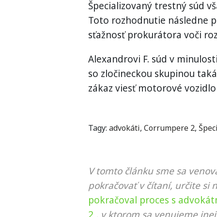
Špecializovaný trestný súd vš
Toto rozhodnutie následne po
sťažnosť prokurátora voči r
Alexandrovi F. súd v minulost
so zločineckou skupinou taká
zákaz viesť motorové vozidlo
Tagy:
advokáti
,
Corrumpere 2
,
Špec
V tomto článku sme sa venova
pokračovať v čítaní, určite si 
pokračoval proces s advokát
2
, v ktorom sa venujeme inej