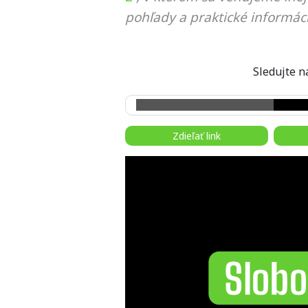
pohľady a praktické informáci
Sledujte
Zdieľať link