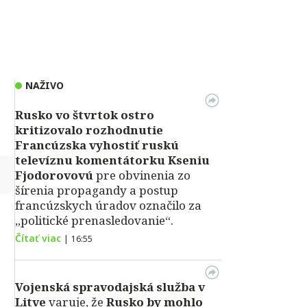
NAŽIVO
Rusko vo štvrtok ostro
kritizovalo rozhodnutie
Francúzska vyhostiť ruskú
televíznu komentátorku Kseniu
↻
Fjodorovovú
pre obvinenia zo
šírenia propagandy a postup
francúzskych úradov označilo za
„politické prenasledovanie“.
Čítať viac
|
16:55
Vojenská spravodajská služba v
Litve
varuje, že
Rusko by mohlo