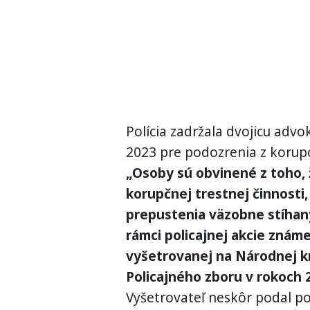
Polícia zadržala dvojicu advo
2023 pre podozrenia z korupc
„Osoby sú obvinené z toho, ž
korupčnej trestnej činnosti,
prepustenia väzobne stíhaný
rámci policajnej akcie zná
vyšetrovanej na Národnej k
Policajného zboru v rokoch 
Vyšetrovateľ neskôr podal p