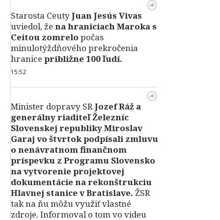
Starosta Ceuty
Juan Jesús Vivas
uviedol, že
na hraniciach Maroka s
Ceitou zomrelo
počas
minulotýždňového prekročenia
hranice
približne 100 ľudí.
15:52
Minister dopravy SR
Jozef Ráž a
generálny riaditeľ Železníc
Slovenskej republiky Miroslav
Garaj vo štvrtok podpísali zmluvu
o nenávratnom finančnom
príspevku z Programu Slovensko
na vytvorenie projektovej
dokumentácie na rekonštrukciu
Hlavnej stanice v Bratislave.
ŽSR
tak na ňu môžu využiť vlastné
zdroje. Informoval o tom vo videu