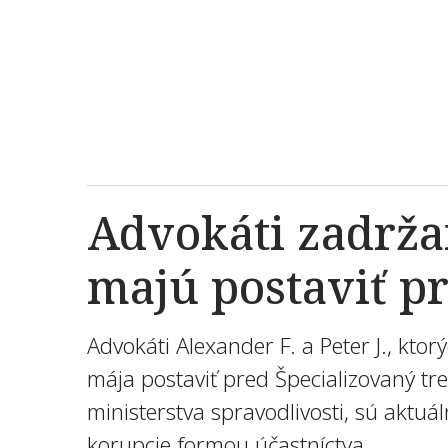
Advokáti zadrža
majú postaviť p
Advokáti Alexander F. a Peter J., kto
mája postaviť pred Špecializovaný tr
ministerstva spravodlivosti, sú aktuá
korupcie formou účastníctva