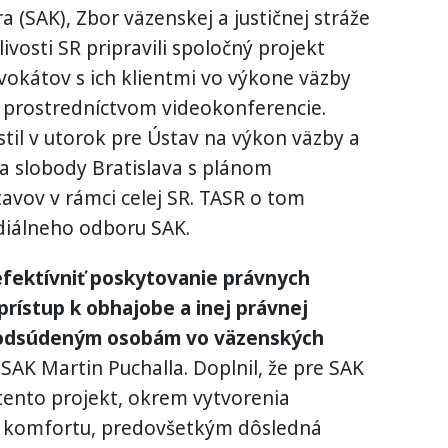
(SAK), Zbor väzenskej a justičnej stráže
ivosti SR pripravili spoločný projekt
okátov s ich klientmi vo výkone väzby
y prostredníctvom videokonferencie.
ustil v utorok pre Ústav na výkon väzby a
a slobody Bratislava s plánom
avov v rámci celej SR. TASR o tom
diálneho odboru SAK.
efektívniť poskytovanie právnych
prístup k obhajobe a inej právnej
 odsúdeným osobám vo väzenských
SAK Martin Puchalla. Doplnil, že pre SAK
tento projekt, okrem vytvorenia
 komfortu, predovšetkým dôsledná