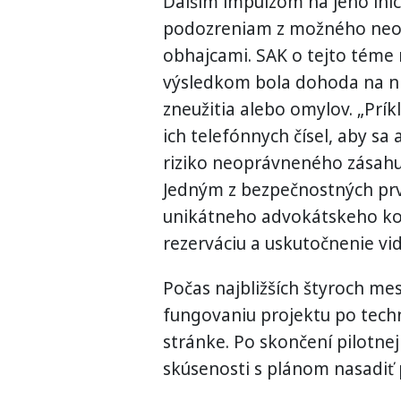
Ďalším impulzom na jeho inic
podozreniam z možného neo
obhajcami. SAK o tejto téme 
výsledkom bola dohoda na nie
zneužitia alebo omylov. „Prí
ich telefónnych čísel, aby s
riziko neoprávneného zásahu
Jedným z bezpečnostných prv
unikátneho advokátskeho kon
rezerváciu a uskutočnenie vid
Počas najbližších štyroch me
fungovaniu projektu po techn
stránke. Po skončení pilotne
skúsenosti s plánom nasadiť 