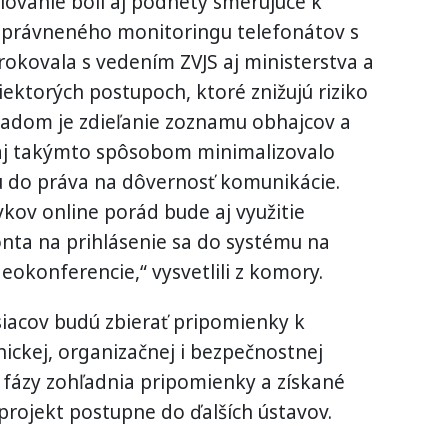
iovanie boli aj podnety smerujúce k
právneného monitoringu telefonátov s
rokovala s vedením ZVJS aj ministerstva a
ktorých postupoch, ktoré znižujú riziko
kladom je zdieľanie zoznamu obhajcov a
a aj takýmto spôsobom minimalizovalo
 do práva na dôvernosť komunikácie.
kov online porád bude aj využitie
ta na prihlásenie sa do systému na
eokonferencie,“ vysvetlili z komory.
siacov budú zbierať pripomienky k
ickej, organizačnej i bezpečnostnej
j fázy zohľadnia pripomienky a získané
projekt postupne do ďalších ústavov.