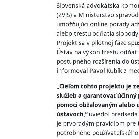
Slovenská advokátska komora 
(ZVJS) a Ministerstvo spravodl
umožňujúci online porady adv
alebo trestu odňatia slobod
Projekt sa v pilotnej fáze sp
Ústav na výkon trestu odňati
postupného rozšírenia do úst
informoval Pavol Kubík z me
„Cieľom tohto projektu je z
služieb a garantovať účinný 
pomoci obžalovaným alebo
ústavoch,“
uviedol predseda 
je prvoradým pravidlom pre 
potrebného používateľského