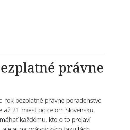
bezplatné právne
nto rok bezplatné právne poradenstvo
e až 21 miest po celom Slovensku.
máhať každému, kto o to prejaví
 ale aj na právnických fakultách.