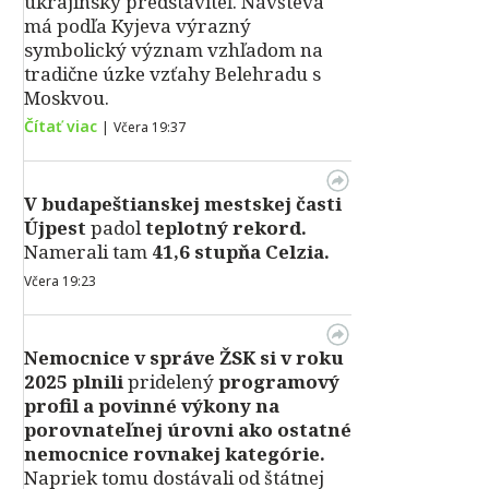
ukrajinský predstaviteľ. Návšteva
má podľa Kyjeva výrazný
symbolický význam vzhľadom na
tradične úzke vzťahy Belehradu s
Moskvou.
Čítať viac
|
Včera 19:37
V
budapeštianskej mestskej časti
Újpest
padol
teplotný rekord.
Namerali tam
41,6 stupňa Celzia.
Včera 19:23
Nemocnice v správe ŽSK si v roku
2025 plnili
pridelený
programový
profil a povinné výkony na
porovnateľnej úrovni ako ostatné
nemocnice rovnakej kategórie.
Napriek tomu dostávali od štátnej