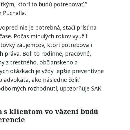
kým, ktorí to budú potrebovať,“
 Puchalla.
vopred nie je potrebná, stačí prísť na
ase. Počas minulých rokov využili
tovky záujemcov, ktorí potrebovali
ch práva. Boli to rodinné, pracovné,
émy z trestného, občianskeho a
ch otázkach je vždy lepšie preventívne
o advokáta, ako následne čeliť
dborných rozhodnutí, upozorňuje SAK.
 s klientom vo väzení budú
erencie