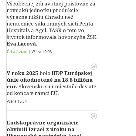
Všeobecnej zdravotnej poisťovne za
rovnakú jednotku produkcie
výrazne nižšiu úhradu než
nemocnice súkromných sietí Penta
Hospitals a Agel. TASR o tom vo
štvrtok informovala hovorkyňa ŽSK
Eva Lacová.
Čítať viac
|
Včera 19:08
V roku 2025
bolo
HDP
Európskej
únie ohodnotené na 18,8 bilióna
eur.
Slovensko sa umiestnilo desiate
od konca v rámci EÚ.
Včera 18:54
Ľudskoprávne organizácie
obvinili Izrael z útoku na
libanonskú novinárku
Amál