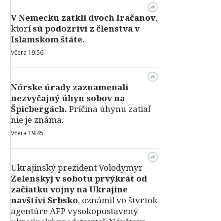
V Nemecku zatkli dvoch Iračanov
,
ktorí
sú podozriví z členstva v
Islamskom štáte.
Včera 19:56
Nórske úrady zaznamenali
nezvyčajný úhyn sobov na
Špicbergách.
Príčina úhynu zatiaľ
nie je známa.
Včera 19:45
Ukrajinský prezident Volodymyr
Zelenskyj v sobotu prvýkrát od
začiatku vojny na Ukrajine
navštívi Srbsko
, oznámil vo štvrtok
agentúre AFP vysokopostavený