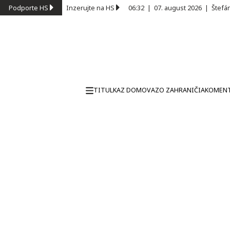
Podporte HS
Inzerujte na HS
06:32
|
07. august 2026
|
Štefá
TITULKA
Z DOMOVA
ZO ZAHRANIČIA
KOMEN