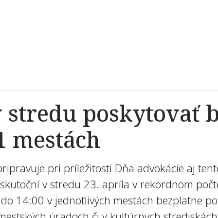
 stredu poskytovať 
1 mestách
ipravuje pri príležitosti Dňa advokácie aj te
skutoční v stredu 23. apríla v rekordnom počt
do 14:00 v jednotlivých mestách bezplatne po
mestských úradoch či v kultúrnych strediskách,