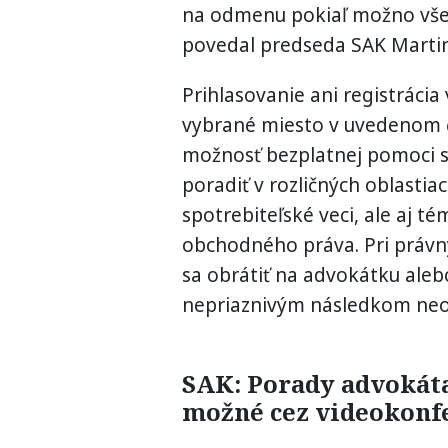
na odmenu pokiaľ možno všet
povedal predseda SAK Martin
Prihlasovanie ani registrácia 
vybrané miesto v uvedenom č
možnosť bezplatnej pomoci s
poradiť v rozličných oblastia
spotrebiteľské veci, ale aj t
obchodného práva. Pri právny
sa obrátiť na advokátku aleb
nepriaznivým následkom neo
SAK: Porady advokáta
možné cez videokonf