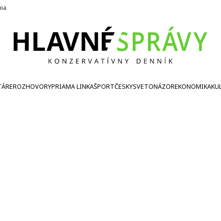
nia
TÁRE
ROZHOVORY
PRIAMA LINKA
ŠPORT
ČESKY
SVETONÁZOR
EKONOMIKA
KU