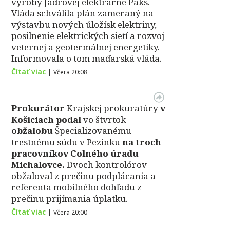
výroby Jadrovej elektrárne Paks.
Vláda schválila plán zameraný na
výstavbu nových úložísk elektriny,
posilnenie elektrických sietí a rozvoj
veternej a geotermálnej energetiky.
Informovala o tom maďarská vláda.
Čítať viac
|
Včera 20:08
Prokurátor
Krajskej prokuratúry
v
Košiciach podal
vo štvrtok
obžalobu
Špecializovanému
trestnému súdu v Pezinku
na troch
pracovníkov Colného úradu
Michalovce.
Dvoch kontrolórov
obžaloval z prečinu podplácania a
referenta mobilného dohľadu z
prečinu prijímania úplatku.
Čítať viac
|
Včera 20:00