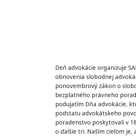
Deň advokácie organizuje SAK 
obnovenia slobodnej advokáci
ponovembrový zákon o slobo
bezplatného právneho porad
podujatím Dňa advokácie, k
podstatu advokátskeho povol
poradenstvo poskytovali v 1
o ďalšie tri. Naším cieľom j