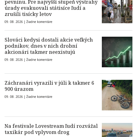
pevninu. Pre najvyšší stupeň výstrahy
úrady evakuovali státisíce ľudí a
zrušili tisícky letov
09. 08. 2026 |
Žiadne komentáre
Slováci kedysi dostali akcie veľkých
podnikov, dnes v nich drobní
akcionári takmer neexistujú
09. 08. 2026 |
Žiadne komentáre
Záchranári vyrazili v júli k takmer 6
900 úrazom
09. 08. 2026 |
Žiadne komentáre
Na festivale Lovestream ľudí rozvážal
taxikár pod vplyvom drog