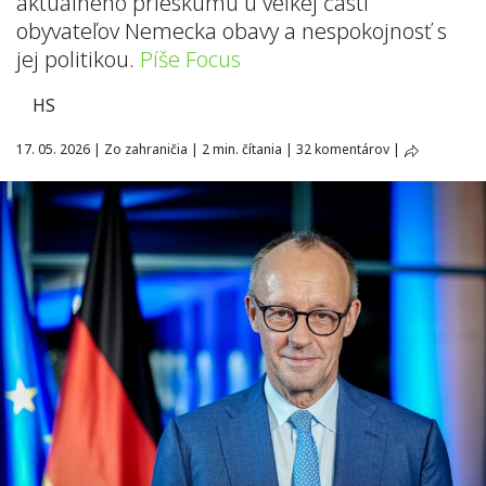
aktuálneho prieskumu u veľkej časti
obyvateľov Nemecka obavy a nespokojnosť s
jej politikou.
Píše Focus
HS
17. 05. 2026
|
Zo zahraničia
|
2 min. čítania
|
32 komentárov
|