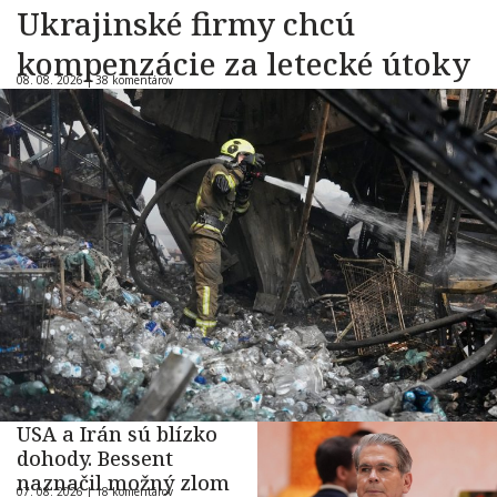
Ukrajinské firmy chcú
kompenzácie za letecké útoky
08. 08. 2026 |
38 komentárov
USA a Irán sú blízko
dohody. Bessent
naznačil možný zlom
07. 08. 2026 |
18 komentárov