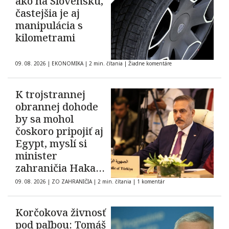
ako na Slovensku,
častejšia je aj
manipulácia s
kilometrami
09. 08. 2026
|
EKONOMIKA
|
2 min. čítania
|
Žiadne komentáre
K trojstrannej
obrannej dohode
by sa mohol
čoskoro pripojiť aj
Egypt, myslí si
minister
zahraničia Hakan
Fidan
09. 08. 2026
|
ZO ZAHRANIČIA
|
2 min. čítania
|
1 komentár
Korčokova živnosť
pod paľbou: Tomáš