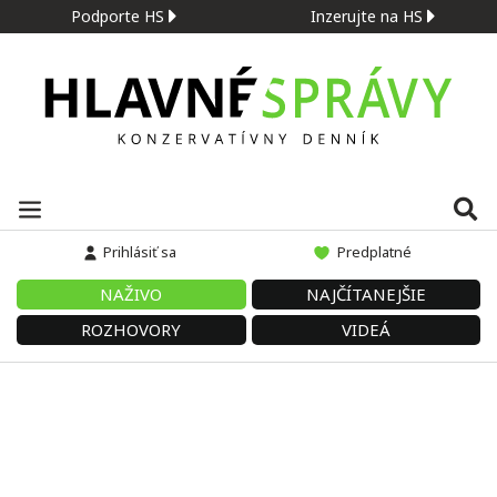
Podporte HS
Inzerujte na HS
Prihlásiť sa
Predplatné
NAŽIVO
NAJČÍTANEJŠIE
ROZHOVORY
VIDEÁ