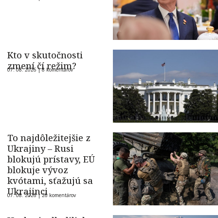
Kto v skutočnosti
zmení čí režim?
07. 08. 2026 |
8 komentárov
To najdôležitejšie z
Ukrajiny – Rusi
blokujú prístavy, EÚ
blokuje vývoz
kvótami, sťažujú sa
Ukrajinci
07. 08. 2026 |
26 komentárov