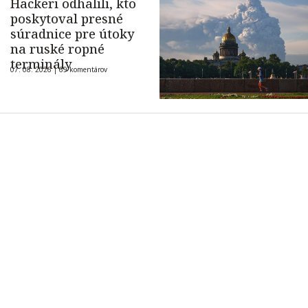
Hackeri odhalili, kto
poskytoval presné
súradnice pre útoky
na ruské ropné
terminály
07. 08. 2026 |
69 komentárov