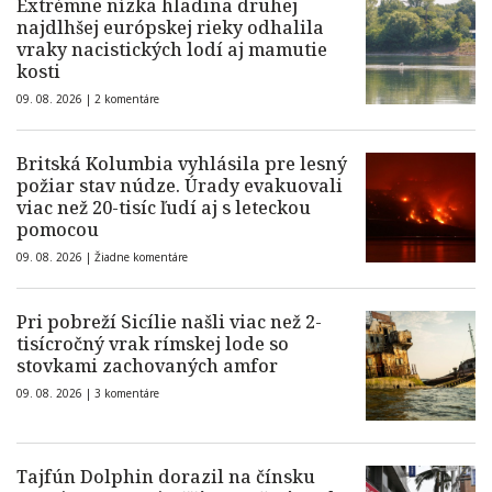
Extrémne nízka hladina druhej
najdlhšej európskej rieky odhalila
vraky nacistických lodí aj mamutie
kosti
09. 08. 2026 |
2 komentáre
Britská Kolumbia vyhlásila pre lesný
požiar stav núdze. Úrady evakuovali
viac než 20-tisíc ľudí aj s leteckou
pomocou
09. 08. 2026 |
Žiadne komentáre
Pri pobreží Sicílie našli viac než 2-
tisícročný vrak rímskej lode so
stovkami zachovaných amfor
09. 08. 2026 |
3 komentáre
Tajfún Dolphin dorazil na čínsku