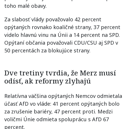
toho malé obavy.
Za slabosť vlády považovalo 42 percent
opýtaných rovnako koaličné strany, 37 percent
videlo hlavnú vinu na Únii a 14 percent na SPD.
Opýtaní občania považovali CDU/CSU aj SPD v
50 percentách za blokujúce strany.
Dve tretiny tvrdia, že Merz musí
odísť, ak reformy zlyhajú
Relatívna väčšina opýtaných Nemcov odmietala
účasť AfD vo vláde: 41 percent opýtaných bolo
za zrušenie bariéry, 47 percent proti. Medzi
voličmi Únie odmieta spoluprácu s AfD 67
percent.