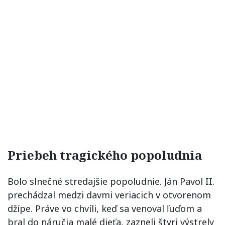
Priebeh tragického popoludnia
Bolo slnečné stredajšie popoludnie. Ján Pavol II.
prechádzal medzi davmi veriacich v otvorenom
džípe. Práve vo chvíli, keď sa venoval ľuďom a
bral do náručia malé dieťa, zazneli štyri výstrely