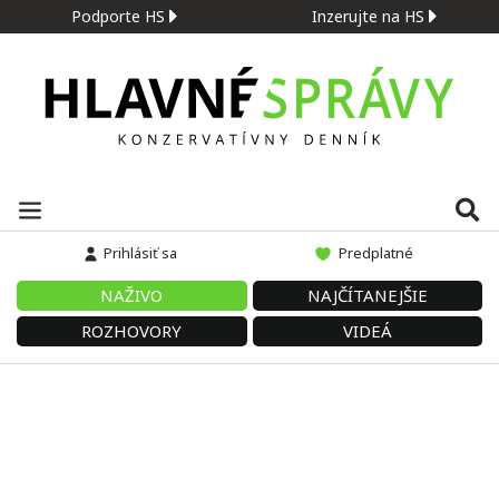
Podporte HS
Inzerujte na HS
Prihlásiť sa
Predplatné
NAŽIVO
NAJČÍTANEJŠIE
ROZHOVORY
VIDEÁ