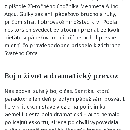
z pištole 23-ročného útočníka Mehmeta Aliho
Agcu. Guľky zasiahli pápežovo brucho a ruky,
pričom stratil obrovské množstvo krvi. Podľa
neskorších svedectiev útočník priznal, že kvôli
dieťaťu v pápežovom náručí nemohol presne
mieriť, čo pravdepodobne prispelo k záchrane
Svätého Otca.
Boj o život a dramatický prevoz
Nasledoval zúfalý boj o čas. Sanitka, ktorú
paradoxne len deň predtým pápež sám posvätil,
ho v kritickom stave viezla na polikliniku
Gemelli. Cesta bola dramatická – auto nemalo
policajnú eskortu, siréna po chvíli vypovedala