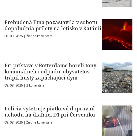
Prebudená Etna pozastavila v sobotu
dopoludnia prílety na letisko v Katánii
08. 08. 2026 |
Žiadne komentáre
Pri prístave v Rotterdame horeli tony
komunálneho odpadu, obyvateľov
trápil hustý zapáchajúci dym
08. 08. 2026 |
2 komentáre
Polícia vyšetruje piatkovú dopravnú
nehodu na diaľnici D1 pri Červeníku
08. 08. 2026 |
Žiadne komentáre