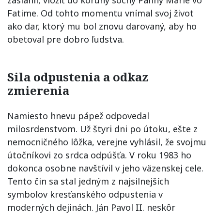
zasiahli, vložiť do koruny sochy Panny Márie vo
Fatime. Od tohto momentu vnímal svoj život
ako dar, ktorý mu bol znovu darovaný, aby ho
obetoval pre dobro ľudstva.
Sila odpustenia a odkaz
zmierenia
Namiesto hnevu pápež odpovedal
milosrdenstvom. Už štyri dni po útoku, ešte z
nemocničného lôžka, verejne vyhlásil, že svojmu
útočníkovi zo srdca odpúšťa. V roku 1983 ho
dokonca osobne navštívil v jeho väzenskej cele.
Tento čin sa stal jedným z najsilnejších
symbolov kresťanského odpustenia v
moderných dejinách. Ján Pavol II. neskôr