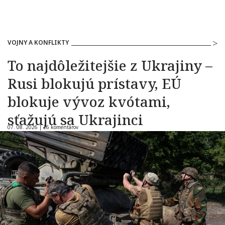
VOJNY A KONFLIKTY
To najdôležitejšie z Ukrajiny –
Rusi blokujú prístavy, EÚ
blokuje vývoz kvótami,
sťažujú sa Ukrajinci
07. 08. 2026 |
26 komentárov