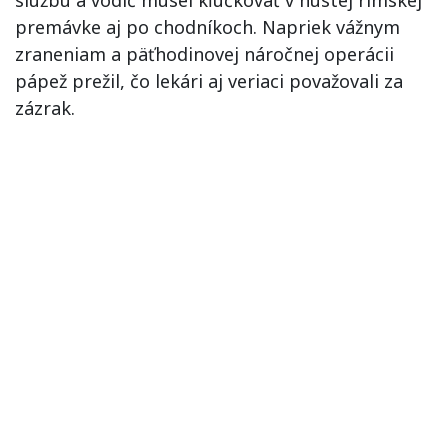
službu a vodič musel kľučkovať v hustej rímskej
premávke aj po chodníkoch. Napriek vážnym
zraneniam a päťhodinovej náročnej operácii
pápež prežil, čo lekári aj veriaci považovali za
zázrak.