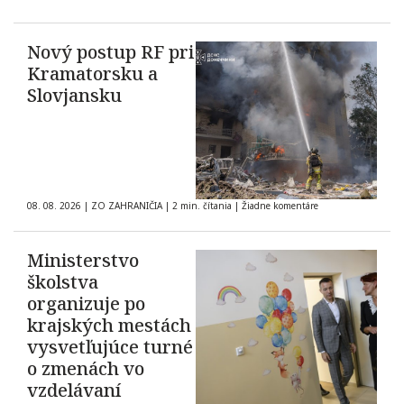
Nový postup RF pri
Kramatorsku a
Slovjansku
08. 08. 2026
|
ZO ZAHRANIČIA
|
2 min. čítania
|
Žiadne komentáre
Ministerstvo
školstva
organizuje po
krajských mestách
vysvetľujúce turné
o zmenách vo
vzdelávaní