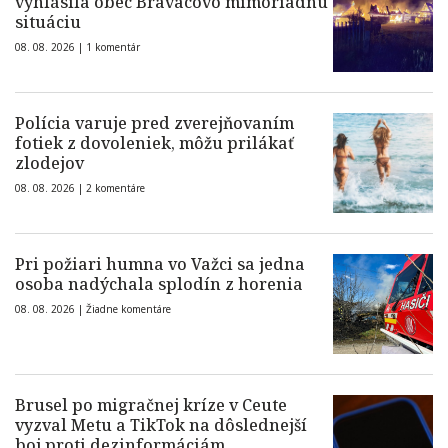
vyhlásila obec Braväcovo mimoriadnu
situáciu
08. 08. 2026 |
1 komentár
Polícia varuje pred zverejňovaním
fotiek z dovoleniek, môžu prilákať
zlodejov
08. 08. 2026 |
2 komentáre
Pri požiari humna vo Važci sa jedna
osoba nadýchala splodín z horenia
08. 08. 2026 |
Žiadne komentáre
Brusel po migračnej kríze v Ceute
vyzval Metu a TikTok na dôslednejší
boj proti dezinformáciám