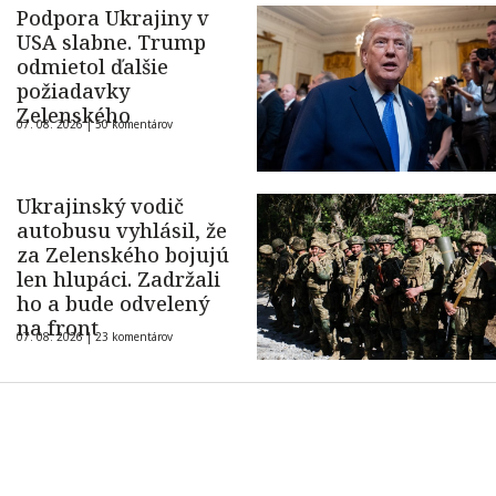
Podpora Ukrajiny v
USA slabne. Trump
odmietol ďalšie
požiadavky
Zelenského
07. 08. 2026 |
50 komentárov
Ukrajinský vodič
autobusu vyhlásil, že
za Zelenského bojujú
len hlupáci. Zadržali
ho a bude odvelený
na front
07. 08. 2026 |
23 komentárov