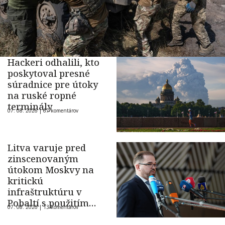
Hackeri odhalili, kto
poskytoval presné
súradnice pre útoky
na ruské ropné
terminály
07. 08. 2026 |
67 komentárov
Litva varuje pred
zinscenovaným
útokom Moskvy na
kritickú
infraštruktúru v
Pobaltí s použitím
07. 08. 2026 |
13 komentárov
ukrajinského dronu