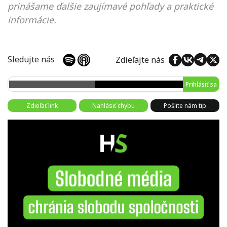
prinášame ďalšie zaujímavé pohľady a praktické
informácie.
Sledujte nás
Zdieľajte nás
Prihlásiť sa
Zdieľať link
Nahlásiť chybu
Pošlite nám tip