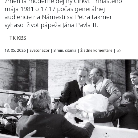
zmenila moderné dejiny Cirkvi. Trinásteho
mája 1981 o 17:17 počas generálnej
audiencie na Námestí sv. Petra takmer
vyhasol život pápeža Jána Pavla II.
TK KBS
13. 05. 2026
|
Svetonázor
|
3 min. čítania
|
Žiadne komentáre
|