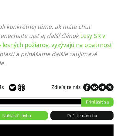
li konkrétnej téme, ak máte chuť
nenechajte ujsť aj ďalší článok
Lesy SR v
 lesných požiarov, vyzývajú na opatrnosť
blasti a prinášame ďalšie zaujímavé
e.
 nás
Zdieľajte nás
Prihlásiť sa
Nahlásiť chybu
Pošlite nám tip