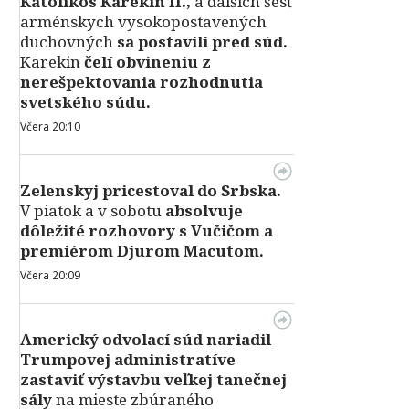
Katolikos Karekin II.,
a ďalších šesť
arménskych vysokopostavených
duchovných
sa postavili pred súd.
Karekin
čelí obvineniu z
nerešpektovania rozhodnutia
svetského súdu.
Včera 20:10
Zelenskyj pricestoval do Srbska.
V piatok a v sobotu
absolvuje
dôležité rozhovory s Vučičom a
premiérom Djurom Macutom.
Včera 20:09
Americký odvolací súd nariadil
Trumpovej administratíve
zastaviť výstavbu veľkej tanečnej
sály
na mieste zbúraného