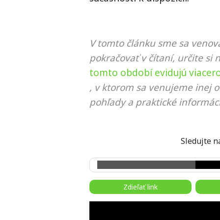
V tomto článku sme sa venova
pokračovať v čítaní, určite si 
tomto období evidujú viacero
, v ktorom sa venujeme inej o
pohľady a praktické informáci
Sledujte
Zdieľať link