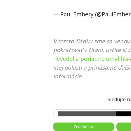
— Paul Embery (@PaulEmber
V tomto článku sme sa venova
pokračovať v čítaní, určite si 
nevedel a poriadne umyl hla
inej oblasti a prinášame ďalš
informácie.
Sledujte
Zdieľať link