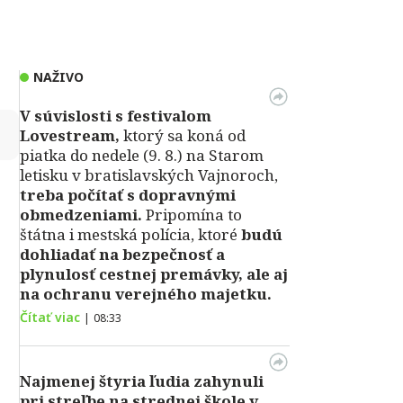
NAŽIVO
V súvislosti s festivalom
↻
Lovestream,
ktorý sa koná od
piatka do nedele (9. 8.) na Starom
letisku v bratislavských Vajnoroch,
treba počítať s dopravnými
obmedzeniami.
Pripomína to
štátna i mestská polícia, ktoré
budú
dohliadať na bezpečnosť a
plynulosť cestnej premávky, ale aj
na ochranu verejného majetku.
Čítať viac
|
08:33
Najmenej štyria ľudia zahynuli
pri streľbe na strednej škole v