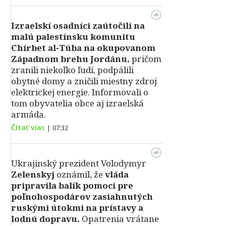
Izraelskí osadníci zaútočili na
malú palestínsku komunitu
Chírbet al-Túba na okupovanom
Západnom brehu Jordánu,
pričom
zranili niekoľko ľudí, podpálili
obytné domy a zničili miestny zdroj
elektrickej energie. Informovali o
tom obyvatelia obce aj izraelská
armáda.
Čítať viac
|
07:32
Ukrajinský prezident Volodymyr
Zelenskyj
oznámil, že
vláda
pripravila balík pomoci pre
poľnohospodárov zasiahnutých
ruskými útokmi na prístavy a
lodnú dopravu.
Opatrenia vrátane