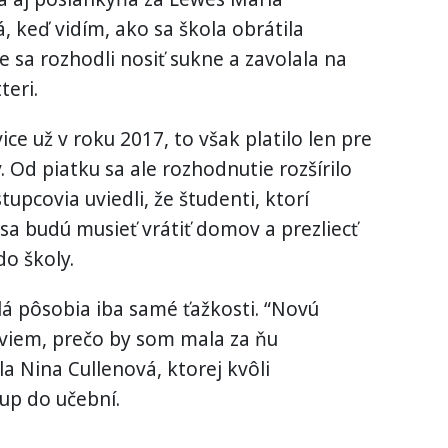
, keď vidím, ako sa škola obrátila
 sa rozhodli nosiť sukne a zavolala na
teri.
ce už v roku 2017, to však platilo len pre
 Od piatku sa ale rozhodnutie rozšírilo
stupcovia uviedli, že študenti, ktorí
sa budú musieť vrátiť domov a prezliecť
do školy.
á pôsobia iba samé ťažkosti. “Novú
eviem, prečo by som mala za ňu
a Nina Cullenová, ktorej kvôli
up do učební.