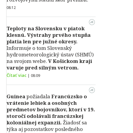
08:12
Teploty na Slovensku v piatok
klesnú.
Výstrahy prvého stupňa
platia len pre južné okresy.
Informuje o tom Slovenský
hydrometeorologický ústav (SHMÚ)
na svojom webe.
V Košickom kraji
varuje pred silným vetrom.
Čítať viac
|
08:09
Guinea
požiadala
Francúzsko o
vrátenie lebiek a osobných
predmetov bojovníkov, ktorí v 19.
storočí odolávali francúzskej
koloniálnej expanzii.
Žiadosť sa
týka aj pozostatkov posledného