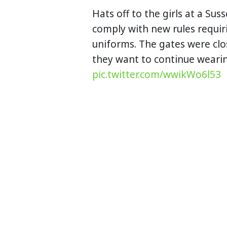
Hats off to the girls at a Su
comply with new rules requir
uniforms. The gates were clo
they want to continue wearing
pic.twitter.com/wwikWo6l53