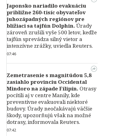
Japonsko nariadilo evakuáciu
približne 260‑tisíc obyvateľov
juhozápadných regiónov pre
blížiaci sa tajfún Dolphin.
Úrady
zároveň zrušili vyše 500 letov, keďže
tajfún sprevádza silný vietor a
intenzívne zrážky, uviedla Reuters.
07:46
Zemetrasenie s magnitúdou 5,8
zasiahlo provinciu Occidental
Mindoro na západe Filipín.
Otrasy
pocítili aj v centre Manily, kde
preventívne evakuovali niektoré
budovy. Úrady neočakávajú väčšie
škody, upozorňujú však na možné
dotrasy, informovala Reuters.
07:42