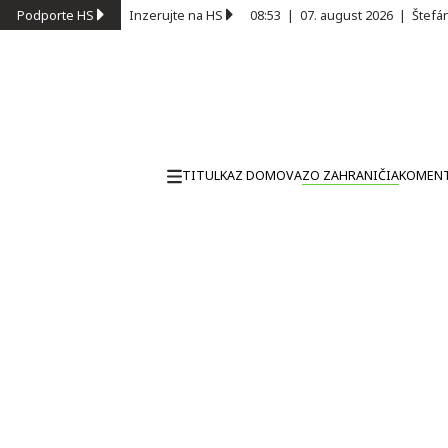
Podporte HS
Inzerujte na HS
08:53
|
07. august 2026
|
Štefá
TITULKA
Z DOMOVA
ZO ZAHRANIČIA
KOMEN