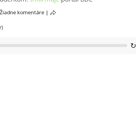
Žiadne komentáre
|
r)