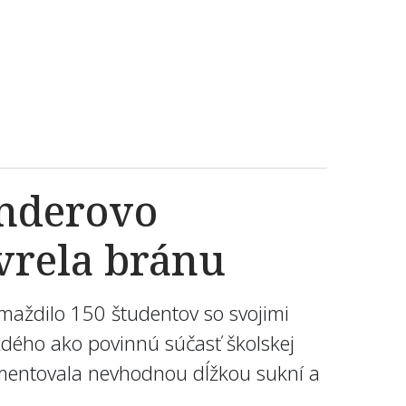
enderovo
avrela bránu
maždilo 150 študentov so svojimi
ždého ako povinnú súčasť školskej
umentovala nevhodnou dĺžkou sukní a