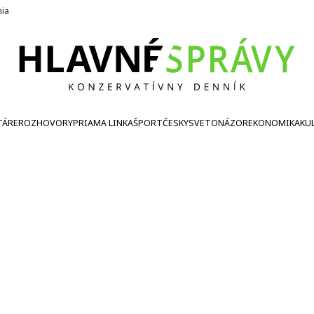
nia
TÁRE
ROZHOVORY
PRIAMA LINKA
ŠPORT
ČESKY
SVETONÁZOR
EKONOMIKA
KU