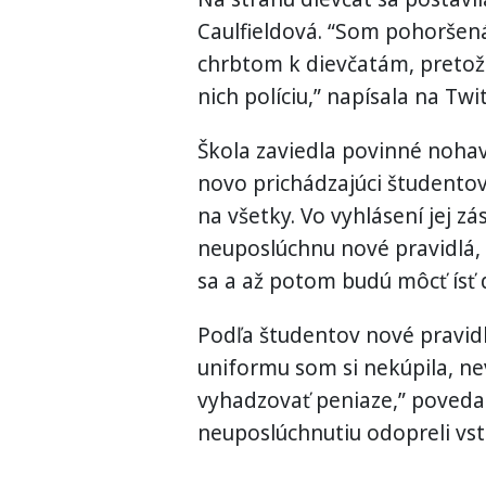
Caulfieldová. “Som pohoršená
chrbtom k dievčatám, pretože
nich políciu,” napísala na Twit
Škola zaviedla povinné nohavi
novo prichádzajúci študentov.
na všetky. Vo vyhlásení jej zá
neuposlúchnu nové pravidlá, 
sa a až potom budú môcť ísť 
Podľa študentov nové pravidl
uniformu som si nekúpila, n
vyhadzovať peniaze,” povedal
neuposlúchnutiu odopreli vst