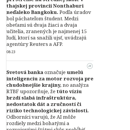
thajskej provincii Nonthaburi
neďaleko Bangkoku.
Podľa úradov
bol páchateľom študent. Medzi
obeťami sú dvaja žiaci a dvaja
učitelia, zranených je najmenej 15
ľudí, ktorí sa snažili ujsť, uvádzajú
agentúry Reuters a AFP.
08:23
Svetová banka
označuje
umelú
inteligenciu za motor rozvoja pre
chudobnejšie krajiny,
no analýza
RTBF upozorňuje, že
túto víziu
brzdí slabá infraštruktúra,
nedostatok dát a zručností či
riziko technologickej závislosti.
Odborníci varujú, že AI môže
rozdiely medzi bohatými a
rozvojovými štátmi skôr prehĺbiť.