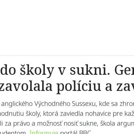
ť do školy v sukni. G
zavolala políciu a z
 z anglického Východného Sussexu, kde sa zhro
odnutiu školy, ktorá zaviedla nohavice pre ka
i za právo a možnosť nosiť sukne, škola arg
študentom.
Informuje
portál BBC