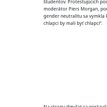
študentov. Protestujúcich po
moderátor Piers Morgan, podľ
gender neutralitu sa vymkla k
chlapci by mali byť chlapci”.
Na stranu dievčat sa postavi