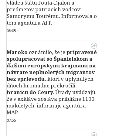
vládcu štátu Fouta‑Djalon a
predmetov patriacich vodcovi
Samorymu Tourému. Informovala o
tom agentúra AFP.
08:05
Maroko
oznámilo, že je
pripravené
spolupracovať so Španielskom a
ďalšími európskymi krajinami na
návrate neplnoletých migrantov
bez sprievodu,
ktorí v uplynulých
dňoch hromadne prekročili
hranicu do Ceuty.
Úrady uvádzajú,
že v exkláve zostáva približne 1100
maloletých, informuje agentúra
MAP.
07:55