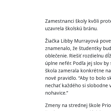
Zamestnanci školy kvôli prote
uzavrela školskú bránu.
Žiačka Libby Murrayová pove
znamenalo, že študentky bud
oblečenie. Riešiť rozdielnu 
úplne nefér. Podľa jej slov by 
škola zamerala konkrétne n
nové pravidlo. “Aby to bolo 
nechať každého si slobodne vy
nohavice.”
Zmeny na strednej škole Prior