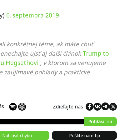
y)
6. septembra 2019
li konkrétnej téme, ak máte chuť
nenechajte ujsť aj ďalší článok
Trump to
vu Hegsethovi
, v ktorom sa venujeme
ie zaujímavé pohľady a praktické
 nás
Zdieľajte nás
Prihlásiť sa
Nahlásiť chybu
Pošlite nám tip