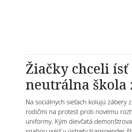
Žiačky chceli ís
neutrálna škola 
Na sociálnych sieťach kolujú zábery
rodičmi na protest proti novému rozh
uniformy. Kým dievčatá demonštroval
snahou vyjsť v ústrety transgender 