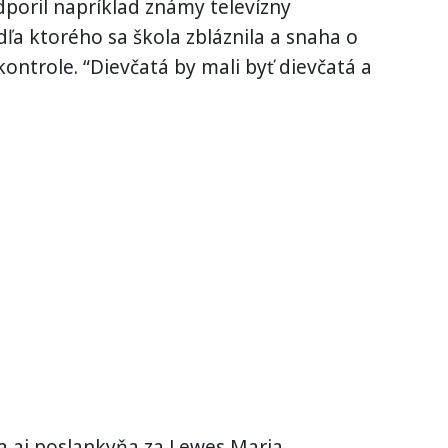
dporil napríklad známy televízny
a ktorého sa škola zbláznila a snaha o
ontrole. “Dievčatá by mali byť dievčatá a
la aj poslankyňa za Lewes Maria