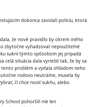
stujúcim dokonca zavolali políciu, ktorá
dala, že nové pravidlo by okrem iného
ú zbytočne vyhadzovať nepoužiteľné
dĺžku sukní týmto spôsobom jej pripadá
sa celá situácia dala vyriešiť tak, že by sa
a tento problém a vydala ohľadom neho
skutočne rodovo neutrálne, musela by
brať, či chce nosiť sukňu, alebo
y School pohoršili nie len