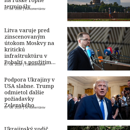
na ruské ropné
terminály
07. 08. 2026 |
67 komentárov
Litva varuje pred
zinscenovaným
útokom Moskvy na
kritickú
infraštruktúru v
Pobaltí s použitím
07. 08. 2026 |
13 komentárov
ukrajinského dronu
Podpora Ukrajiny v
USA slabne. Trump
odmietol ďalšie
požiadavky
Zelenského
07. 08. 2026 |
50 komentárov
Ukrajinský vodič