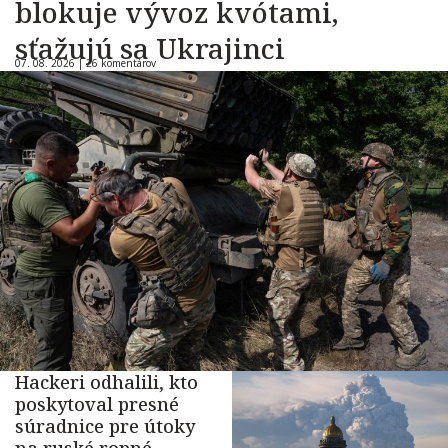
blokuje vývoz kvótami,
sťažujú sa Ukrajinci
07. 08. 2026 |
26 komentárov
Hackeri odhalili, kto
poskytoval presné
súradnice pre útoky