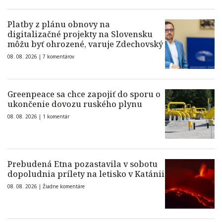
Platby z plánu obnovy na
digitalizačné projekty na Slovensku
môžu byť ohrozené, varuje Zdechovský
08. 08. 2026 |
7 komentárov
Greenpeace sa chce zapojiť do sporu o
ukončenie dovozu ruského plynu
08. 08. 2026 |
1 komentár
Prebudená Etna pozastavila v sobotu
dopoludnia prílety na letisko v Katánii
08. 08. 2026 |
Žiadne komentáre