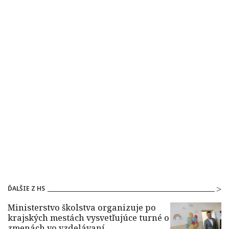
ĎALŠIE Z HS
Ministerstvo školstva organizuje po
krajských mestách vysvetľujúce turné o
zmenách vo vzdelávaní