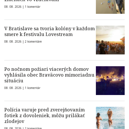
08. 08. 2026 |
1 komentár
V Bratislave sa tvoria kolóny v každom
smere k festivalu Lovestream
08. 08. 2026 |
2 komentáre
Po nočnom požiari viacerých domov
vyhlásila obec Braväcovo mimoriadnu
situáciu
08. 08. 2026 |
1 komentár
Polícia varuje pred zverejňovaním
fotiek z dovoleniek, môžu prilákať
zlodejov
08. 08. 2026 |
2 komentáre