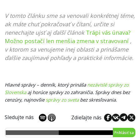
V tomto článku sme sa venovali konkrétnej téme,
ak máte chuť pokračovať v čítaní, určite si
nenechajte ujsť aj ďalší článok
Trápi vás únava?
Možno postačí len menšia zmena v stravovaní
,
v ktorom sa venujeme inej oblasti a prinášame
ďalšie zaujímavé pohľady a praktické informácie.
Hlavné správy – denník, ktorý prináša
nezávislé správy zo
Slovenska
aj horúce správy zo zahraničia. Správy dnes bez
cenzúry, najnovšie
správy zo sveta
bez skresľovania.
Sledujte nás
Zdieľajte nás
Prihlásiť sa