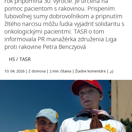
rok pripomína 30. výročie. Je určená na
pomoc pacientom s rakovinou. Prispením
ľubovoľnej sumy dobrovoľníkom a pripnutím
žltého narcisu môžu ľudia vyjadriť solidaritu s
onkologickými pacientmi. TASR o tom
informovala PR manažérka združenia Liga
proti rakovine Petra Benczyová
HS / TASR
10. 04. 2026
|
Z domova
|
2 min. čítania
|
Žiadne komentáre
|