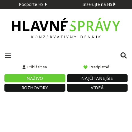
Podporte HS
Inzerujte na HS
Prihlásiť sa
Predplatné
NAŽIVO
NAJČÍTANEJŠIE
ROZHOVORY
VIDEÁ