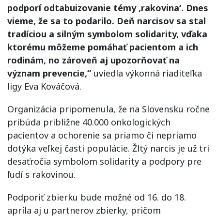
podporí odtabuizovanie témy ‚rakovina‘. Dnes
vieme, že sa to podarilo. Deň narcisov sa stal
tradíciou a silným symbolom solidarity, vďaka
ktorému môžeme pomáhať pacientom a ich
rodinám, no zároveň aj upozorňovať na
význam prevencie,“
uviedla výkonná riaditeľka
ligy Eva Kováčová.
Organizácia pripomenula, že na Slovensku ročne
pribúda približne 40.000 onkologických
pacientov a ochorenie sa priamo či nepriamo
dotýka veľkej časti populácie. Žltý narcis je už tri
desaťročia symbolom solidarity a podpory pre
ľudí s rakovinou.
Podporiť zbierku bude možné od 16. do 18.
apríla aj u partnerov zbierky, pričom