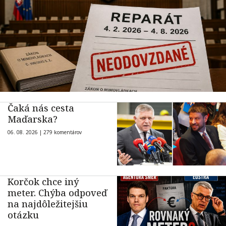
Čaká nás cesta
Maďarska?
06. 08. 2026 |
279 komentárov
Korčok chce iný
meter. Chýba odpoveď
na najdôležitejšiu
otázku