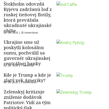
Štokholm odovzdá
Kyjevu zadržanú loď z
ruskej tieňovej flotily,
ktorá prevážala
ukradnuté ukrajinské
obilie
06. 08. 2026 |
30 komentárov
Ukrajine sme už
poskytli kolosálnu
sumu, pochválil sa
guvernér ukrajinskej
centrálnej banky
06. 08. 2026 |
1 komentár
Kde je Trump a kde je
zlatý vek Ameriky?
06. 08. 2026 |
5 komentárov
Zelenskyj kritizuje
zníženie dodávok
Patriotov. Vidí za tým
politický tlak