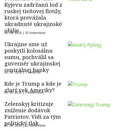
Kyjevu zadržanú loď z
ruskej tieňovej flotily,
ktorá prevážala
ukradnuté ukrajinské
obilie
06. 08. 2026 |
30 komentárov
Ukrajine sme už
poskytli kolosálnu
sumu, pochválil sa
guvernér ukrajinskej
centrálnej banky
06. 08. 2026 |
1 komentár
Kde je Trump a kde je
zlatý vek Ameriky?
06. 08. 2026 |
5 komentárov
Zelenskyj kritizuje
zníženie dodávok
Patriotov. Vidí za tým
politický tlak
05. 08. 2026 |
22 komentárov