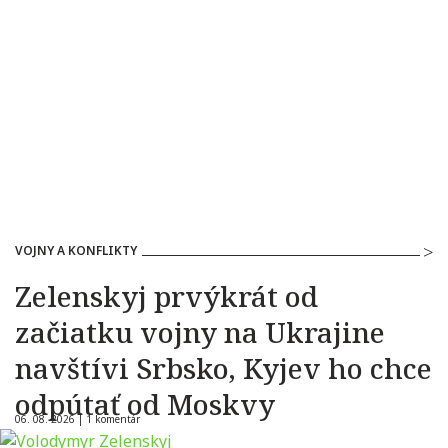
VOJNY A KONFLIKTY
Zelenskyj prvýkrát od
začiatku vojny na Ukrajine
navštívi Srbsko, Kyjev ho chce
odpútať od Moskvy
06. 08. 2026 |
1 komentár