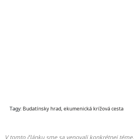
Tagy:
Budatínsky hrad
,
ekumenická krížová cesta
V tomto článku sme sa venovali konkrétnej téme,