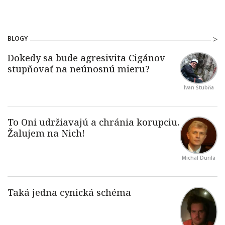
BLOGY
Ivan Štubňa
Michal Durila