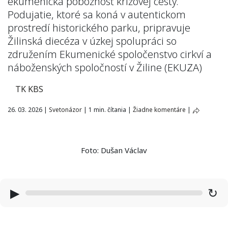
ekumenická pobožnosť krížovej cesty.
Podujatie, ktoré sa koná v autentickom
prostredí historického parku, pripravuje
Žilinská diecéza v úzkej spolupráci so
združením Ekumenické spoločenstvo cirkví a
náboženských spoločností v Žiline (EKUZA)
TK KBS
26. 03. 2026
|
Svetonázor
|
1 min. čítania
|
Žiadne komentáre
|
Foto: Dušan Václav
▶
↻