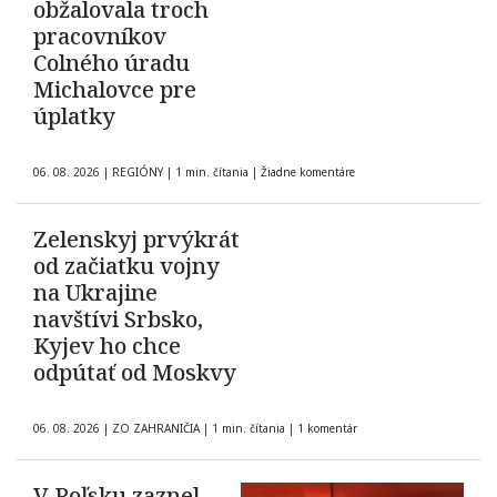
obžalovala troch
pracovníkov
Colného úradu
Michalovce pre
úplatky
06. 08. 2026
|
REGIÓNY
|
1 min. čítania
|
Žiadne komentáre
Zelenskyj prvýkrát
od začiatku vojny
na Ukrajine
navštívi Srbsko,
Kyjev ho chce
odpútať od Moskvy
06. 08. 2026
|
ZO ZAHRANIČIA
|
1 min. čítania
|
1 komentár
V Poľsku zaznel