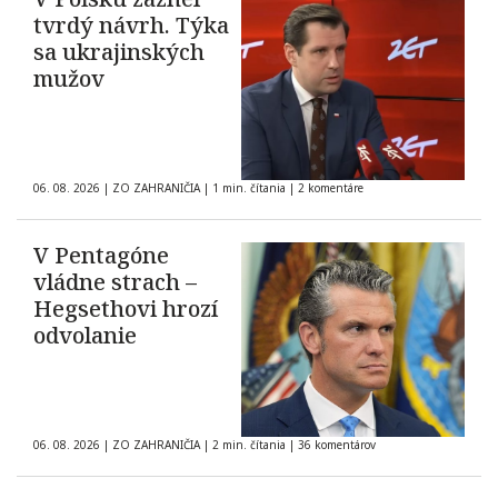
tvrdý návrh. Týka
sa ukrajinských
mužov
06. 08. 2026
|
ZO ZAHRANIČIA
|
1 min. čítania
|
2 komentáre
V Pentagóne
vládne strach –
Hegsethovi hrozí
odvolanie
06. 08. 2026
|
ZO ZAHRANIČIA
|
2 min. čítania
|
36 komentárov