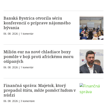
Banská Bystrica otvorila sériu
konferencií o príprave nájomného
bývania
06. 08. 2026 |
1 komentár
Milión eur na nové chladiace boxy
pomôže v boji proti africkému moru
ošípaných
06. 08. 2026 |
1 komentár
Finančná správa: Majetok, ktorý
prepadol štátu, môže pomôcť ľuďom v
núdzi
06. 08. 2026 |
3 komentáre