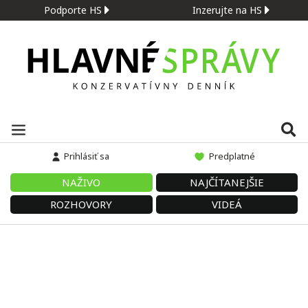
Podporte HS
Inzerujte na HS
Prihlásiť sa
Predplatné
NAŽIVO
NAJČÍTANEJŠIE
ROZHOVORY
VIDEÁ