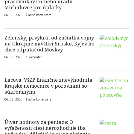
pracovníkov Colného úradu
Michalovce pre úplatky
06. 08. 2026 |
Žiadne komentáre
Zelenskyj prvýkrát od začiatku vojny
na Ukrajine navštívi Srbsko, Kyjev ho
chce odpútať od Moskvy
06. 08. 2026 |
1 komentár
Lacová: VšZP finančne znevýhodnila
krajské nemocnice v porovnaní so
súkromnými
06. 08. 2026 |
Žiadne komentáre
Útvar hodnoty za peniaze: O
vyťaženosti ciest nerozhoduje iba