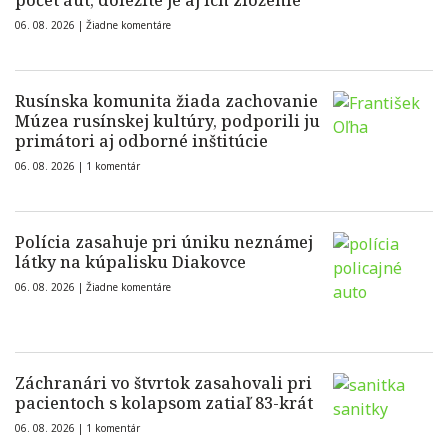
počet áut, dôležité je aj ich zloženie
06. 08. 2026 |
Žiadne komentáre
Rusínska komunita žiada zachovanie
Múzea rusínskej kultúry, podporili ju
primátori aj odborné inštitúcie
06. 08. 2026 |
1 komentár
Polícia zasahuje pri úniku neznámej
látky na kúpalisku Diakovce
06. 08. 2026 |
Žiadne komentáre
Záchranári vo štvrtok zasahovali pri
pacientoch s kolapsom zatiaľ 83-krát
06. 08. 2026 |
1 komentár