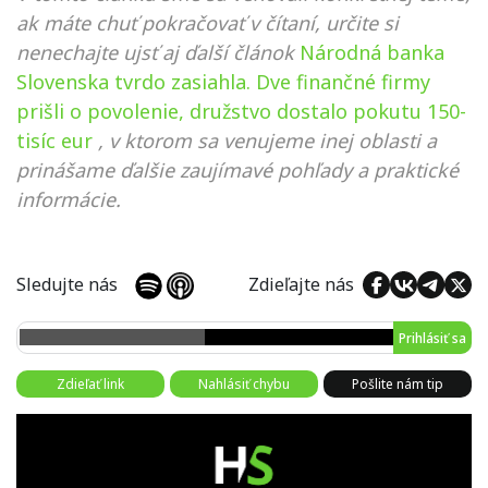
ak máte chuť pokračovať v čítaní, určite si
nenechajte ujsť aj ďalší článok
Národná banka
Slovenska tvrdo zasiahla. Dve finančné firmy
prišli o povolenie, družstvo dostalo pokutu 150-
tisíc eur
, v ktorom sa venujeme inej oblasti a
prinášame ďalšie zaujímavé pohľady a praktické
informácie.
Sledujte nás
Zdieľajte nás
Prihlásiť sa
Zdieľať link
Nahlásiť chybu
Pošlite nám tip