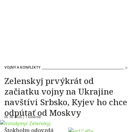
VOJNY A KONFLIKTY
Zelenskyj prvýkrát od
začiatku vojny na Ukrajine
navštívi Srbsko, Kyjev ho chce
odpútať od Moskvy
06. 08. 2026 |
1 komentár
Štokholm odovzdá