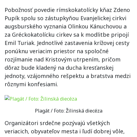
Pobožnosť povedie rímskokatolícky kňaz Zdeno
Pupík spolu so zástupkyňou Evanjelickej cirkvi
augsburského vyznania Olinkou Kánuchovou a
za Gréckokatolícku cirkev sa k modlitbe pripojí
Emil Turiak. Jednotlivé zastavenia krížovej cesty
ponúknu veriacim priestor na spoločné
rozjímanie nad Kristovým utrpením, pričom
dôraz bude kladený na ducha kresťanskej
jednoty, vzájomného rešpektu a bratstva medzi
rôznymi konfesiami.
Plagát / Foto: Žilinská diecéza
Organizátori srdečne pozývajú všetkých
veriacich, obyvateľov mesta i ľudí dobrej vôle,