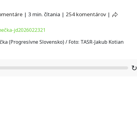
omentáre
|
3 min. čítania
|
254 komentárov
|
a (Progresívne Slovensko) / Foto: TASR-Jakub Kotian