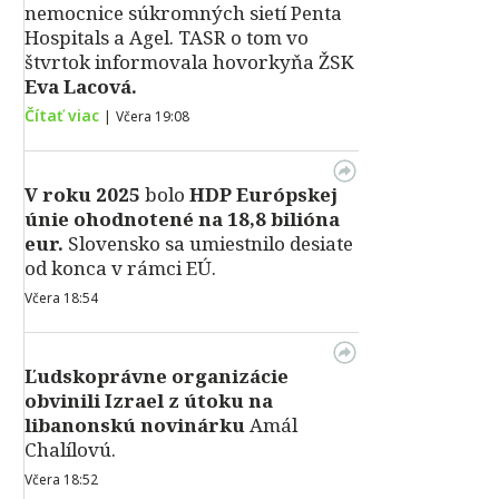
nemocnice súkromných sietí Penta
Hospitals a Agel. TASR o tom vo
štvrtok informovala hovorkyňa ŽSK
Eva Lacová.
Čítať viac
|
Včera 19:08
V roku 2025
bolo
HDP
Európskej
únie ohodnotené na 18,8 bilióna
eur.
Slovensko sa umiestnilo desiate
od konca v rámci EÚ.
Včera 18:54
Ľudskoprávne organizácie
obvinili Izrael z útoku na
libanonskú novinárku
Amál
Chalílovú.
Včera 18:52