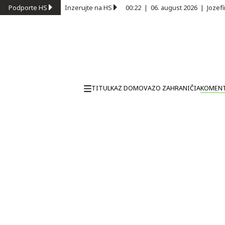
Podporte HS
Inzerujte na HS
00:22
|
06. august 2026
|
Jozef
TITULKA
Z DOMOVA
ZO ZAHRANIČIA
KOMEN