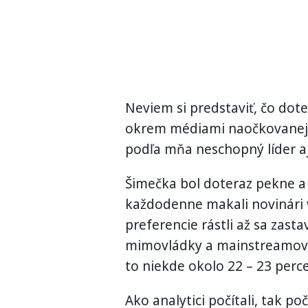
Neviem si predstaviť, čo doter
okrem médiami naočkovanej ne
podľa mňa neschopný líder aj
Šimečka bol doteraz pekne a
každodenne makali novinári 
preferencie rástli až sa zasta
mimovládky a mainstreamové
to niekde okolo 22 – 23 perc
Ako analytici počítali, tak po