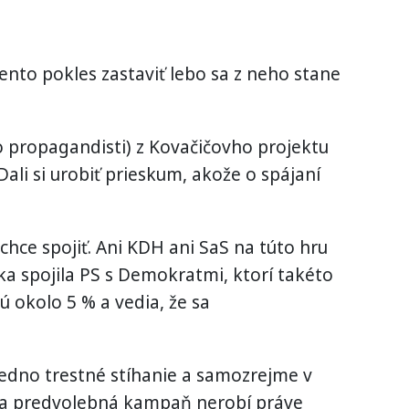
ento pokles zastaviť lebo sa z neho stane
lo propagandisti) z Kovačičovho projektu
Dali si urobiť prieskum, akože o spájaní
chce spojiť. Ani KDH ani SaS na túto hru
ka spojila PS s Demokratmi, ktorí takéto
ú okolo 5 % a vedia, že sa
edno trestné stíhanie a samozrejme v
 sa predvolebná kampaň nerobí práve