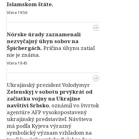
Islamskom štáte.
Včera 19:56
Nórske úrady zaznamenali
nezvyčajný úhyn sobov na
Špicbergách.
Príčina úhynu zatiaľ
nie je známa.
Včera 19:45
Ukrajinský prezident Volodymyr
Zelenskyj v sobotu prvýkrát od
začiatku vojny na Ukrajine
navštívi Srbsko
, oznámil vo štvrtok
agentúre AFP vysokopostavený
ukrajinský predstaviteľ. Návšteva
má podľa Kyjeva výrazný
symbolický význam vzhľadom na