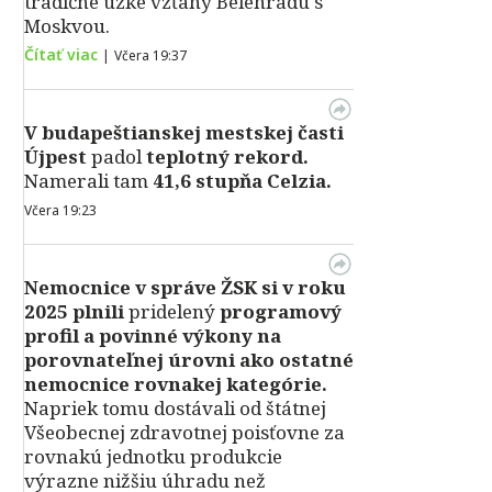
tradične úzke vzťahy Belehradu s
Moskvou.
Čítať viac
|
Včera 19:37
V
budapeštianskej mestskej časti
Újpest
padol
teplotný rekord.
Namerali tam
41,6 stupňa Celzia.
Včera 19:23
Nemocnice v správe ŽSK si v roku
2025 plnili
pridelený
programový
profil a povinné výkony na
porovnateľnej úrovni ako ostatné
nemocnice rovnakej kategórie.
Napriek tomu dostávali od štátnej
Všeobecnej zdravotnej poisťovne za
rovnakú jednotku produkcie
výrazne nižšiu úhradu než