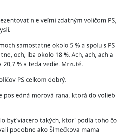
ezentovať nie veľmi zdatným voličom PS,
slí.
moch samostatne okolo 5 % a spolu s PS
e, och, iba okolo 18 %. Ach, ach, ach a
 20,7 % a teda vedie. Mrzuté.
oličov PS celkom dobrý.
ie posledná morová rana, ktorá do volieb
 byť viacero takých, ktorí podľa toho čo
ovali podobne ako Šimečkova mama.