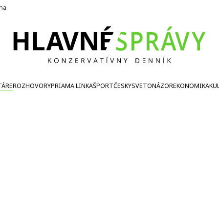
ína
TÁRE
ROZHOVORY
PRIAMA LINKA
ŠPORT
ČESKY
SVETONÁZOR
EKONOMIKA
KU