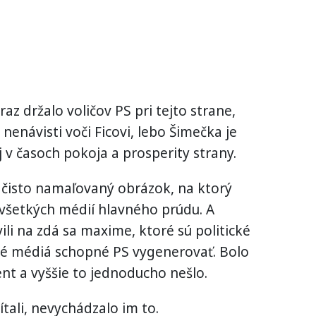
az držalo voličov PS pri tejto strane,
návisti voči Ficovi, lebo Šimečka je
 v časoch pokoja a prosperity strany.
 čisto namaľovaný obrázok, na ktorý
všetkých médií hlavného prúdu. A
vili na zdá sa maxime, ktoré sú politické
 médiá schopné PS vygenerovať. Bolo
ent a vyššie to jednoducho nešlo.
čítali, nevychádzalo im to.