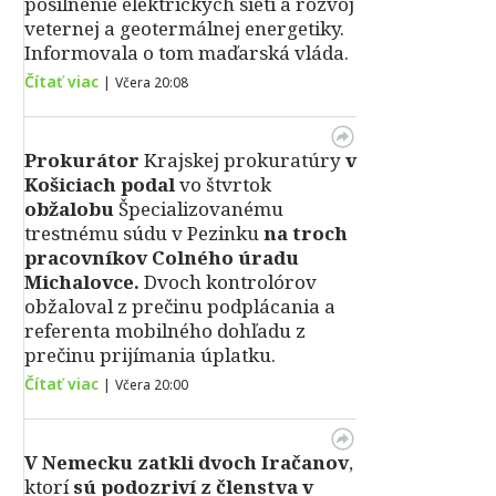
posilnenie elektrických sietí a rozvoj
veternej a geotermálnej energetiky.
Informovala o tom maďarská vláda.
Čítať viac
|
Včera 20:08
Prokurátor
Krajskej prokuratúry
v
Košiciach podal
vo štvrtok
obžalobu
Špecializovanému
trestnému súdu v Pezinku
na troch
pracovníkov Colného úradu
Michalovce.
Dvoch kontrolórov
obžaloval z prečinu podplácania a
referenta mobilného dohľadu z
prečinu prijímania úplatku.
Čítať viac
|
Včera 20:00
V Nemecku zatkli dvoch Iračanov
,
ktorí
sú podozriví z členstva v