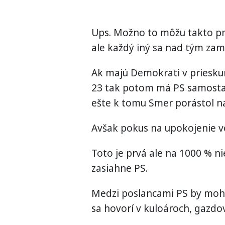
Ups. Možno to môžu takto pr
ale každý iný sa nad tým zamy
Ak majú Demokrati v priesku
23 tak potom má PS samostatn
ešte k tomu Smer porástol na
Avšak pokus na upokojenie v
Toto je prvá ale na 1000 % n
zasiahne PS.
Medzi poslancami PS by mohlo
sa hovorí v kuloároch, gazd