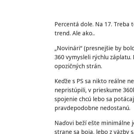
Percentá dole. Na 17. Treba t
trend. Ale ako..
„Novinári“ (presnejšie by bo
360 vymysleli rýchlu záplatu. 
opozičných strán.
Keďže s PS sa nikto reálne ne
nepristúpili, v prieskume 360
spojenie chcú lebo sa potácaj
pravdepodobne nedostanú.
Naďovi beží ešte minimálne j
strane sa boja, lebo z väzby