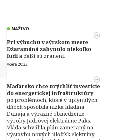
NAŽIVO
Pri výbuchu v
sýrskom meste
Džaramáná zahynulo niekoľko
ľudí a
ďalší sú zranení.
Včera 20:23
↻
Maďarsko chce urýchliť investície
do energetickej infraštruktúry
po problémoch, ktoré v uplynulých
dňoch spôsobila nízka hladina
Dunaja a výrazné obmedzenie
výroby Jadrovej elektrárne Paks.
Vláda schválila plán zameraný na
výstavbu nových úložísk elektriny,