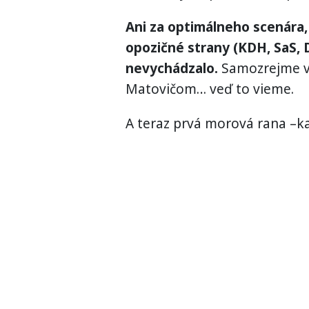
Ani za optimálneho scenára,
opozičné strany (KDH, SaS, 
nevychádzalo.
Samozrejme ve
Matovičom… veď to vieme.
A teraz prvá morová rana –k