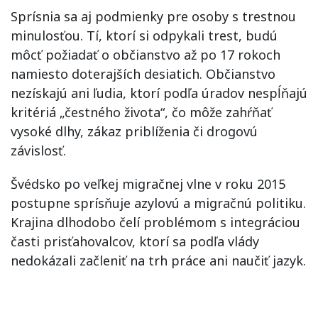
Sprísnia sa aj podmienky pre osoby s trestnou
minulosťou. Tí, ktorí si odpykali trest, budú
môcť požiadať o občianstvo až po 17 rokoch
namiesto doterajších desiatich. Občianstvo
nezískajú ani ľudia, ktorí podľa úradov nespĺňajú
kritériá „čestného života“, čo môže zahŕňať
vysoké dlhy, zákaz priblíženia či drogovú
závislosť.
Švédsko po veľkej migračnej vlne v roku 2015
postupne sprísňuje azylovú a migračnú politiku.
Krajina dlhodobo čelí problémom s integráciou
časti prisťahovalcov, ktorí sa podľa vlády
nedokázali začleniť na trh práce ani naučiť jazyk.