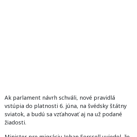
Ak parlament návrh schváli, nové pravidlá
vstúpia do platnosti 6. júna, na švédsky štátny
sviatok, a budú sa vzťahovať aj na už podané
žiadosti.
Minister pre migráciu Johan Forssell uviedol, že