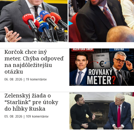
Korčok chce iný
meter. Chýba odpoveď
na najdôležitejšiu
otázku
06. 08. 2026 |
19 komentárov
Zelenskyj žiada o
“Starlink” pre útoky
do hĺbky Ruska
05. 08. 2026 |
109 komentárov