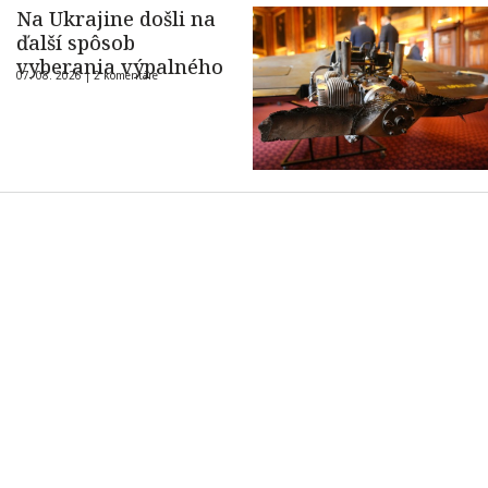
Na Ukrajine došli na
ďalší spôsob
vyberania výpalného
07. 08. 2026 |
2 komentáre