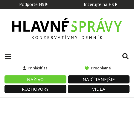
Podporte HS
Inzerujte na HS
Prihlásiť sa
Predplatné
NAŽIVO
NAJČÍTANEJŠIE
ROZHOVORY
VIDEÁ