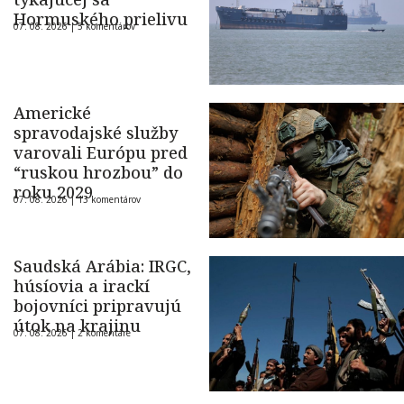
Hormuského prielivu
07. 08. 2026 |
5 komentárov
Americké
spravodajské služby
varovali Európu pred
“ruskou hrozbou” do
roku 2029
07. 08. 2026 |
13 komentárov
Saudská Arábia: IRGC,
húsíovia a irackí
bojovníci pripravujú
útok na krajinu
07. 08. 2026 |
2 komentáre