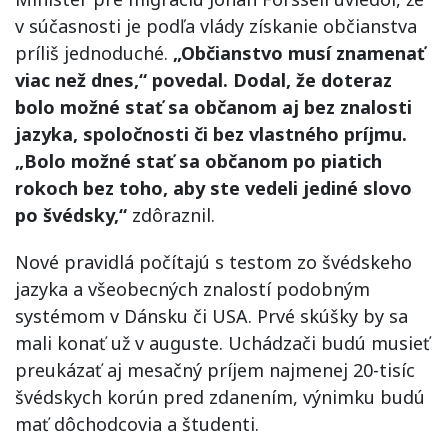
v súčasnosti je podľa vlády získanie občianstva
príliš jednoduché.
„Občianstvo musí znamenať
viac než dnes,“ povedal. Dodal, že doteraz
bolo možné stať sa občanom aj bez znalosti
jazyka, spoločnosti či bez vlastného príjmu.
„Bolo možné stať sa občanom po piatich
rokoch bez toho, aby ste vedeli jediné slovo
po švédsky,“
zdôraznil.
Nové pravidlá počítajú s testom zo švédskeho
jazyka a všeobecných znalostí podobným
systémom v Dánsku či USA. Prvé skúšky by sa
mali konať už v auguste. Uchádzači budú musieť
preukázať aj mesačný príjem najmenej 20-tisíc
švédskych korún pred zdanením, výnimku budú
mať dôchodcovia a študenti.