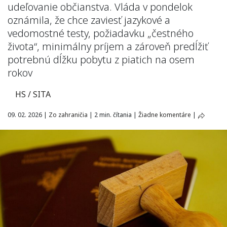
udeľovanie občianstva. Vláda v pondelok
oznámila, že chce zaviesť jazykové a
vedomostné testy, požiadavku „čestného
života“, minimálny príjem a zároveň predĺžiť
potrebnú dĺžku pobytu z piatich na osem
rokov
HS / SITA
09. 02. 2026
|
Zo zahraničia
|
2 min. čítania
|
Žiadne komentáre
|