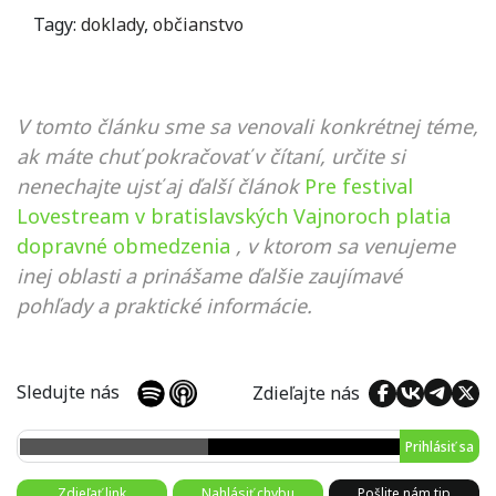
Tagy:
doklady
,
občianstvo
V tomto článku sme sa venovali konkrétnej téme,
ak máte chuť pokračovať v čítaní, určite si
nenechajte ujsť aj ďalší článok
Pre festival
Lovestream v bratislavských Vajnoroch platia
dopravné obmedzenia
, v ktorom sa venujeme
inej oblasti a prinášame ďalšie zaujímavé
pohľady a praktické informácie.
Sledujte nás
Zdieľajte nás
Prihlásiť sa
Zdieľať link
Nahlásiť chybu
Pošlite nám tip