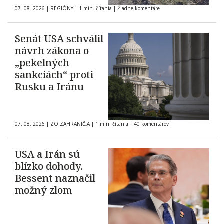
07. 08. 2026
|
REGIÓNY
|
1 min. čítania
|
Žiadne komentáre
Senát USA schválil
návrh zákona o
„pekelných
sankciách“ proti
Rusku a Iránu
07. 08. 2026
|
ZO ZAHRANIČIA
|
1 min. čítania
|
40 komentárov
USA a Irán sú
blízko dohody.
Bessent naznačil
možný zlom