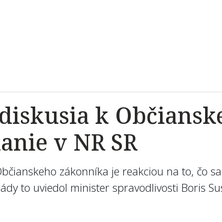
 diskusia k Občians
ianie v NR SR
bčianskeho zákonníka je reakciou na to, čo sa
ády to uviedol minister spravodlivosti Boris S