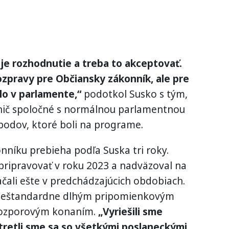
oje rozhodnutie a treba to akceptovať.
ozpravy pre Občiansky zákonník, ale pre
alo v parlamente,“
podotkol Susko s tým,
nič spoločné s normálnou parlamentnou
 bodov, ktoré boli na programe.
níku prebieha podľa Suska tri roky.
pripravovať v roku 2023 a nadväzoval na
začali ešte v predchádzajúcich obdobiach.
el neštandardne dlhým pripomienkovým
rozporovým konaním.
„Vyriešili sme
tretli sme sa so všetkými poslaneckými