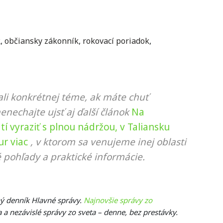
R
,
občiansky zákonník
,
rokovací poriadok
,
li konkrétnej téme, ak máte chuť
nenechajte ujsť aj ďalší článok
Na
í vyraziť s plnou nádržou, v Taliansku
ur viac
, v ktorom sa venujeme inej oblasti
 pohľady a praktické informácie.
ný denník Hlavné správy.
Najnovšie správy zo
a a nezávislé správy zo sveta – denne, bez prestávky.