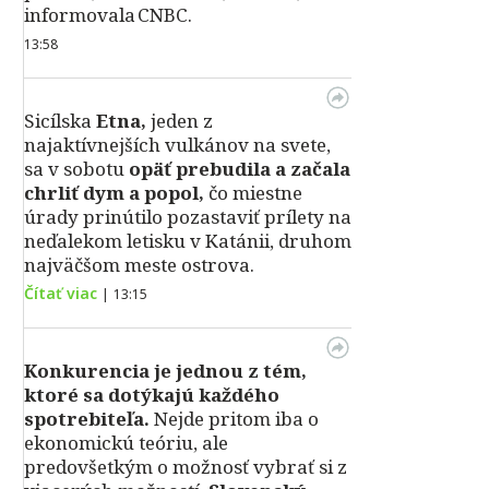
informovala CNBC.
13:58
Sicílska
Etna,
jeden z
najaktívnejších vulkánov na svete,
sa v sobotu
opäť prebudila a začala
chrliť dym a popol,
čo miestne
úrady prinútilo pozastaviť prílety na
neďalekom letisku v Katánii, druhom
najväčšom meste ostrova.
Čítať viac
|
13:15
Konkurencia je jednou z tém,
ktoré sa dotýkajú každého
spotrebiteľa.
Nejde pritom iba o
ekonomickú teóriu, ale
predovšetkým o možnosť vybrať si z