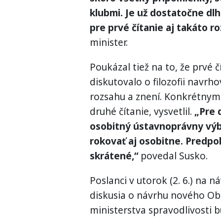
klubmi. Je už dostatočne dlh
pre prvé čítanie aj takáto r
minister.
Poukázal tiež na to, že prvé č
diskutovalo o filozofii navrh
rozsahu a znení. Konkrétnym
druhé čítanie, vysvetlil.
„Pre 
osobitný ústavnoprávny výb
rokovať aj osobitne. Predpo
skrátené,“
povedal Susko.
Poslanci v utorok (2. 6.) na n
diskusia o návrhu nového Ob
ministerstva spravodlivosti 