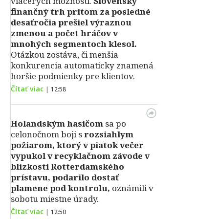
viacerých možností.
Slovenský
finančný trh pritom za posledné
desaťročia prešiel výraznou
zmenou a počet hráčov v
mnohých segmentoch klesol.
Otázkou zostáva, či menšia
konkurencia automaticky znamená
horšie podmienky pre klientov.
Čítať viac
|
12:58
Holandským hasičom
sa po
celonočnom boji s
rozsiahlym
požiarom, ktorý v piatok večer
vypukol v recyklačnom závode v
blízkosti Rotterdamského
prístavu, podarilo dostať
plamene pod kontrolu,
oznámili v
sobotu miestne úrady.
Čítať viac
|
12:50