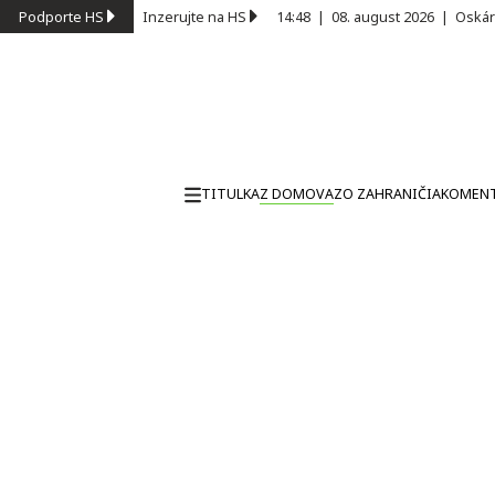
Podporte HS
Inzerujte na HS
14:48
|
08. august 2026
|
Oskár
TITULKA
Z DOMOVA
ZO ZAHRANIČIA
KOMEN