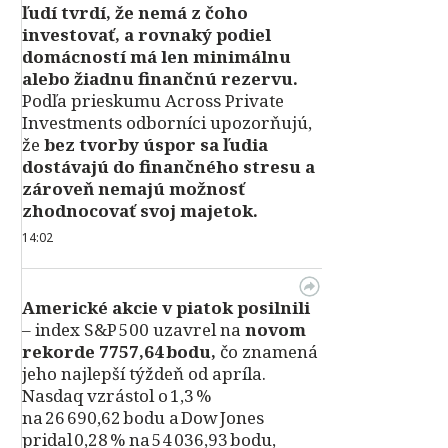
ľudí tvrdí, že nemá z čoho
investovať, a rovnaký podiel
domácností má len minimálnu
alebo žiadnu finančnú rezervu.
Podľa prieskumu Across Private
Investments odborníci upozorňujú,
že
bez tvorby úspor sa ľudia
dostávajú do finančného stresu a
zároveň nemajú možnosť
zhodnocovať svoj majetok.
14:02
Americké akcie v piatok posilnili
– index S&P 500 uzavrel na
novom
rekorde 7757,64 bodu,
čo znamená
jeho najlepší týždeň od apríla.
Nasdaq vzrástol o 1,3 %
na 26 690,62 bodu a Dow Jones
pridal 0,28 % na 54 036,93 bodu,