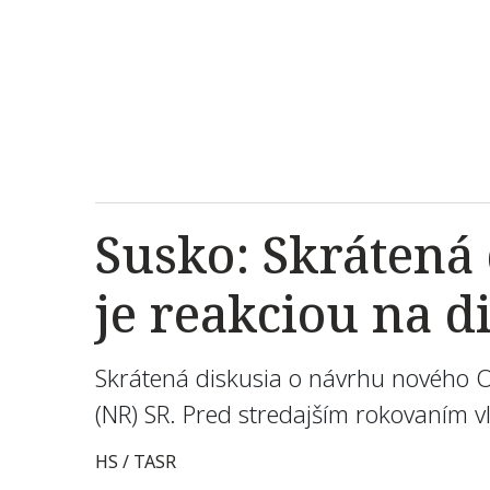
Susko: Skrátená
je reakciou na d
Skrátená diskusia o návrhu nového O
(NR) SR. Pred stredajším rokovaním vl
HS / TASR