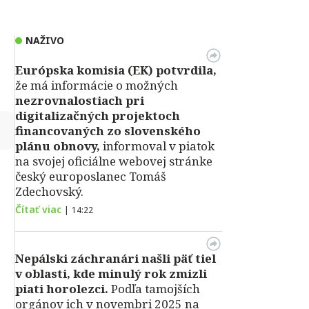
NAŽIVO
Európska komisia (EK) potvrdila,
že má informácie o možných
nezrovnalostiach pri
digitalizačných projektoch
↻
financovaných zo slovenského
plánu obnovy,
informoval v piatok
na svojej oficiálne webovej stránke
český europoslanec Tomáš
Zdechovský.
Čítať viac
|
14:22
Nepálski záchranári našli päť tiel
v oblasti, kde minulý rok zmizli
piati horolezci.
Podľa tamojších
orgánov ich v novembri 2025 na