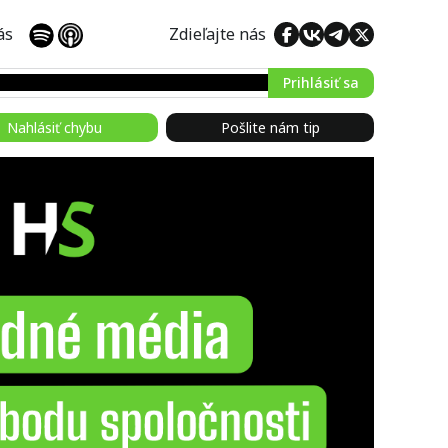
 nás
Zdieľajte nás
Prihlásiť sa
Nahlásiť chybu
Pošlite nám tip