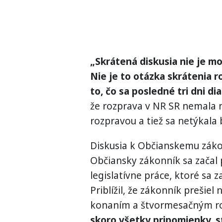
„Skrátená diskusia nie je m
Nie je to otázka skrátenia r
to, čo sa posledné tri dni di
že rozprava v NR SR nemala 
rozpravou a tiež sa netýkala
Diskusia k Občianskemu zákon
Občiansky zákonník sa začal 
legislatívne práce, ktoré sa 
Priblížil, že zákonník preši
konaním a štvormesačným 
skoro všetky pripomienky, s