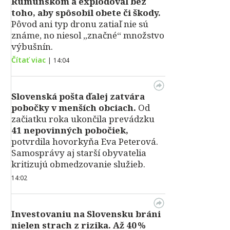
Rumunskom a explodoval bez
toho, aby spôsobil obete či škody.
Pôvod ani typ dronu zatiaľ nie sú
známe, no niesol „značné“ množstvo
výbušnín.
Čítať viac
|
14:04
Slovenská pošta ďalej zatvára
pobočky v menších obciach.
Od
začiatku roka ukončila prevádzku
41 nepovinných pobočiek,
potvrdila hovorkyňa Eva Peterová.
Samosprávy aj starší obyvatelia
kritizujú obmedzovanie služieb.
14:02
Investovaniu na Slovensku bráni
nielen strach z rizika. Až 40 %