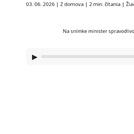
03. 06. 2026
|
Z domova
|
2 min. čítania
|
Ži
Na snímke minister spravodlivo
▶