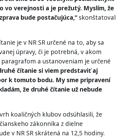
o vo verejnosti a je prežutý. Myslím, že
ozprava bude postačujúca,“
skonštatoval
ítanie je v NR SR určené na to, aby sa
ovanej úpravy, či je potrebná, v akom
 paragrafom a ustanoveniam je určené
druhé čítanie si viem predstaviť aj
or k tomuto bodu. My sme pripravení
kladám, že druhé čítanie už nebude
ávrh koaličných klubov odsúhlasili, že
čianskeho zákonníka z dielne
bude v NR SR skrátená na 12,5 hodiny.