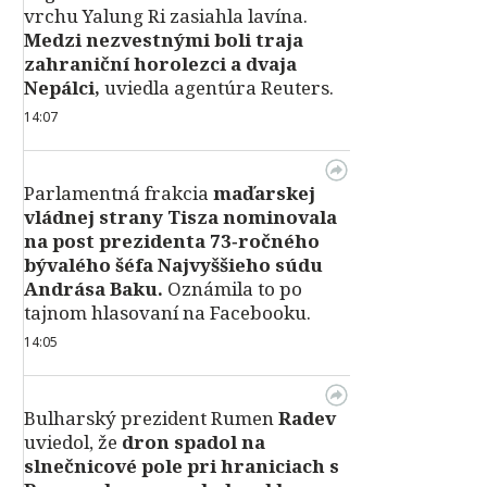
vrchu Yalung Ri zasiahla lavína.
Medzi nezvestnými boli traja
zahraniční horolezci a dvaja
Nepálci,
uviedla agentúra Reuters.
14:07
Parlamentná frakcia
maďarskej
vládnej strany Tisza nominovala
na post prezidenta 73‑ročného
bývalého šéfa Najvyššieho súdu
Andrása Baku.
Oznámila to po
tajnom hlasovaní na Facebooku.
14:05
Bulharský prezident Rumen
Radev
uviedol, že
dron spadol na
slnečnicové pole pri hraniciach s