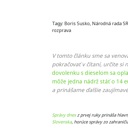
Tagy:
Boris Susko
,
Národná rada S
rozprava
V tomto článku sme sa venova
pokračovať v čítaní, určite si 
dovolenku s dieselom sa oplat
môže jedna nádrž stáť o 14 e
a prinášame ďalšie zaujímavé
Správy dnes
z prvej ruky prináša hlav
Slovenska
, horúce správy zo zahraniči