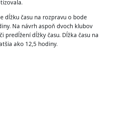
tizovala.
e dĺžku času na rozpravu o bode
diny. Na návrh aspoň dvoch klubov
i predĺžení dĺžky času. Dĺžka času na
tšia ako 12,5 hodiny.