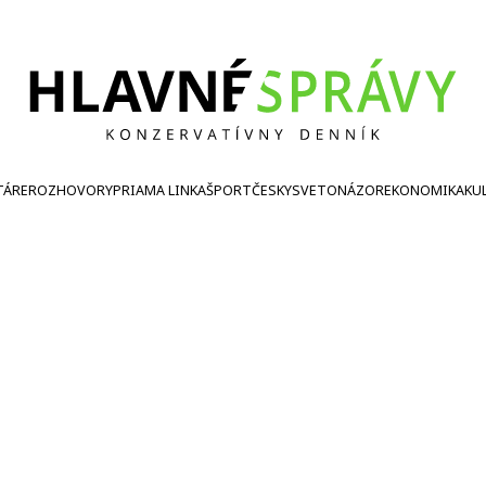
TÁRE
ROZHOVORY
PRIAMA LINKA
ŠPORT
ČESKY
SVETONÁZOR
EKONOMIKA
KU