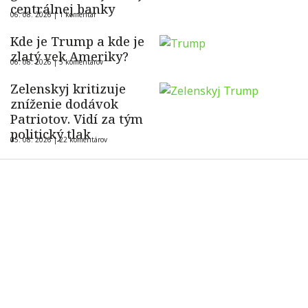
centrálnej banky
06. 08. 2026 |
1 komentár
Kde je Trump a kde je
zlatý vek Ameriky?
06. 08. 2026 |
5 komentárov
Zelenskyj kritizuje
zníženie dodávok
Patriotov. Vidí za tým
politický tlak
05. 08. 2026 |
22 komentárov