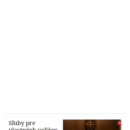
Sľuby pre
vlastných voličov