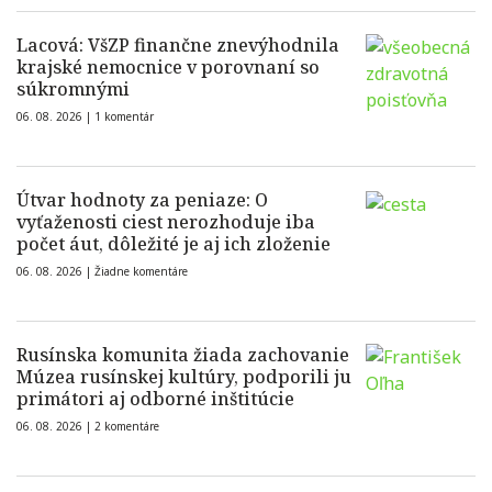
Lacová: VšZP finančne znevýhodnila
krajské nemocnice v porovnaní so
súkromnými
06. 08. 2026 |
1 komentár
Útvar hodnoty za peniaze: O
vyťaženosti ciest nerozhoduje iba
počet áut, dôležité je aj ich zloženie
06. 08. 2026 |
Žiadne komentáre
Rusínska komunita žiada zachovanie
Múzea rusínskej kultúry, podporili ju
primátori aj odborné inštitúcie
06. 08. 2026 |
2 komentáre