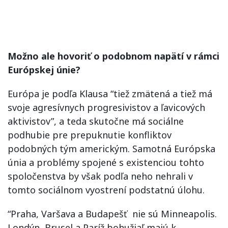
Možno ale hovoriť o podobnom napätí v rámci
Európskej únie?
Európa je podľa Klausa “tiež zmätená a tiež má
svoje agresívnych progresivistov a ľavicových
aktivistov”, a teda skutočne má sociálne
podhubie pre prepuknutie konfliktov
podobných tým americkým. Samotná Európska
únia a problémy spojené s existenciou tohto
spoločenstva by však podľa neho nehrali v
tomto sociálnom vyostrení podstatnú úlohu.
“Praha, Varšava a Budapešť nie sú Minneapolis.
Londýn, Brusel a Paríž bohužiaľ majú k