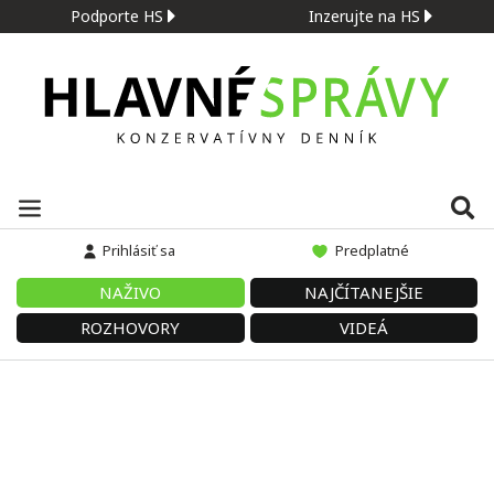
Podporte HS
Inzerujte na HS
Prihlásiť sa
Predplatné
NAŽIVO
NAJČÍTANEJŠIE
ROZHOVORY
VIDEÁ