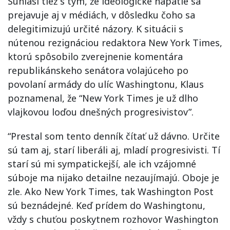
Súhlasí tiež s tým, že ideologické napätie sa
prejavuje aj v médiách, v dôsledku čoho sa
delegitimizujú určité názory. K situácii s
nútenou rezignáciou redaktora New York Times,
ktorú spôsobilo zverejnenie komentára
republikánskeho senátora volajúceho po
povolaní armády do ulíc Washingtonu, Klaus
poznamenal, že “New York Times je už dlho
vlajkovou loďou dnešných progresivistov”.
“Prestal som tento denník čítať už dávno. Určite
sú tam aj, starí liberáli aj, mladí progresivisti. Tí
starí sú mi sympatickejší, ale ich vzájomné
súboje ma nijako detailne nezaujímajú. Oboje je
zle. Ako New York Times, tak Washington Post
sú beznádejné. Keď prídem do Washingtonu,
vždy s chuťou poskytnem rozhovor Washington