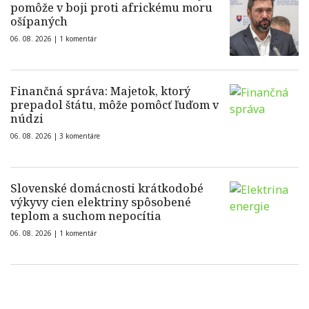
pomôže v boji proti africkému moru
ošípaných
06. 08. 2026 |
1 komentár
Finančná správa: Majetok, ktorý
prepadol štátu, môže pomôcť ľuďom v
núdzi
06. 08. 2026 |
3 komentáre
Slovenské domácnosti krátkodobé
výkyvy cien elektriny spôsobené
teplom a suchom nepocítia
06. 08. 2026 |
1 komentár