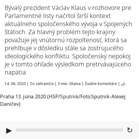
Bývalý prezident Václav Klaus v rozhovore pre
Parlamentné listy načrtol širší kontext
aktuálneho spoločenského vývoja v Spojených
štátoch. Za hlavný problém tejto krajiny
považuje jej vnútornú rozpoltenosť, ktorá sa
prehlbuje v dôsledku stále sa zostrujucého
ideologického konfliktu. Spoločenský nepokoj
je v tomto ohľade výsledkom pretrvávajúceho
napätia
14. 06. 2020
|
Zo zahraničia
|
3 min. čítania
|
Žiadne komentáre
|
Praha 13. júna 2020 (HSP/
Sputnik
/Foto:Sputnik-Alexej
Daničev)
▶
↻