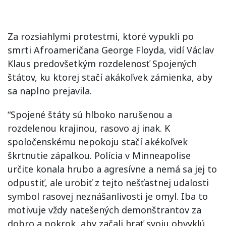
Za rozsiahlymi protestmi, ktoré vypukli po
smrti Afroameričana George Floyda, vidí Václav
Klaus predovšetkým rozdelenosť Spojených
štátov, ku ktorej stačí akákoľvek zámienka, aby
sa naplno prejavila.
“Spojené štáty sú hlboko narušenou a
rozdelenou krajinou, rasovo aj inak. K
spoločenskému nepokoju stačí akékoľvek
škrtnutie zápalkou. Polícia v Minneapolise
určite konala hrubo a agresívne a nemá sa jej to
odpustiť, ale urobiť z tejto nešťastnej udalosti
symbol rasovej neznášanlivosti je omyl. Iba to
motivuje vždy natešených demonštrantov za
dobro a pokrok, aby začali hrať svoju obvyklú,