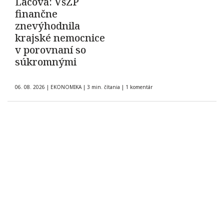
Lacová: VšZP
finančne
znevýhodnila
krajské nemocnice
v porovnaní so
súkromnými
06. 08. 2026
|
EKONOMIKA
|
3 min. čítania
|
1 komentár