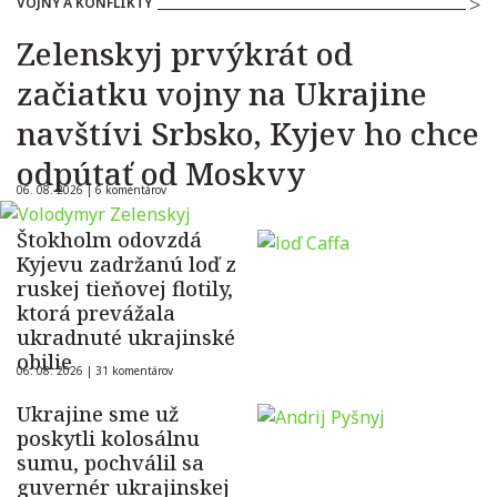
VOJNY A KONFLIKTY
Zelenskyj prvýkrát od
začiatku vojny na Ukrajine
navštívi Srbsko, Kyjev ho chce
odpútať od Moskvy
06. 08. 2026 |
6 komentárov
Štokholm odovzdá
Kyjevu zadržanú loď z
ruskej tieňovej flotily,
ktorá prevážala
ukradnuté ukrajinské
obilie
06. 08. 2026 |
31 komentárov
Ukrajine sme už
poskytli kolosálnu
sumu, pochválil sa
guvernér ukrajinskej