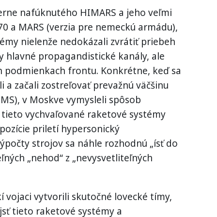
erne nafúknutého HIMARS a jeho veľmi
70 a MARS (verzia pre nemeckú armádu),
témy nielenže nedokázali zvrátiť priebeh
ky hlavné propagandistické kanály, ale
ch podmienkach frontu. Konkrétne, keď sa
li a začali zostreľovať prevažnú väčšinu
MS), v Moskve vymysleli spôsob
ch tieto vychvaľované raketové systémy
ozície priletí hypersonický
počty strojov sa náhle rozhodnú „ísť do
eľných „nehod“ z „nevysvetliteľných
 vojaci vytvorili skutočné lovecké tímy,
jsť tieto raketové systémy a