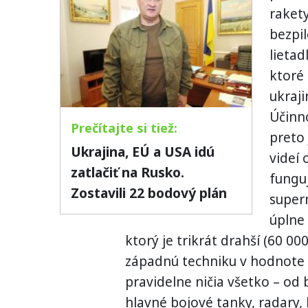
rakety
bezpil
lietad
ktoré
ukraj
Účinno
preto 
Ukrajina, EÚ a USA idú
videí 
zatlačiť na Rusko.
funguj
Zostavili 22 bodový plán
super
úplne
ktorý je trikrát drahší (60 000
západnú techniku v hodnote m
pravidelne ničia všetko – od
hlavné bojové tanky, radary, l