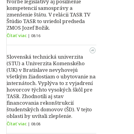
tvorbe legislatívy aj posilnenie
kompetencií samosprávy a
zmenšenie štátu. V relácii TASR TV
Štúdio TASR to uviedol predseda
ZMOS Jozef Božik.
Čítať viac
|
08:16
Slovenská technická univerzita
(STU) a Univerzita Komenského
(UK) v Bratislave nevyhovejú
všetkým žiadostiam o ubytovanie na
internátoch. Vyplýva to z vyjadrení
hovorcov týchto vysokých škôl pre
TASR. Zhodnotili aj stav
financovania rekonštrukcií
študentských domovov (ŠD). V tejto
oblasti by uvítali zlepšenie.
Čítať viac
|
08:08