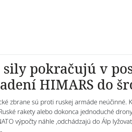
sily pokračujú v pos
iadení HIMARS do šr
cké zbrane sú proti ruskej armáde neúčinné. 
 Ruské rakety alebo dokonca jednoduché drony 
ATO výpočty náhle ‚odchádzajú do Álp lyžovať‘