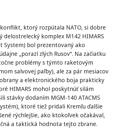
 konflikt, ktorý rozpútala NATO, si dobre
vý delostrelecký komplex M142 HIMARS
ket System) bol prezentovaný ako
údajne „porazí zlých Rusov“. Na začiatku
kutočne problémy s týmto raketovým
om salvovej paľby), ale za pár mesiacov
obrany a elektronického boja prakticky
ktoré HIMARS mohol poskytnúť silám
výšili stávky dodaním MGM-140 ATACMS
stém), ktoré tiež pridali Kremľu ďalšie
ešené rýchlejšie, ako ktokoľvek očakával,
ačná a taktická hodnota tejto zbrane.