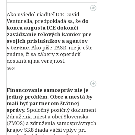
Ako uviedol riaditeľ ICE David
Venturella, predpokladá sa, že
do
konca augusta ICE dokončí
zavádzanie telových kamier pre
svojich príslušníkov a agentov
v teréne
. Ako píše TASR, nie je ešte
známe, či sa zábery z operácií
dostanú aj na verejnosť.
08:21
Financovanie samospráv nie je
jediný problém. Obce a mestá by
mali byť partnerom štátnej
správy.
Spoločný pozičný dokument
Združenia miest a obcí Slovenska
(ZMOS) a združenia samosprávnych
krajov SK8 žiada väčší vplyv pri