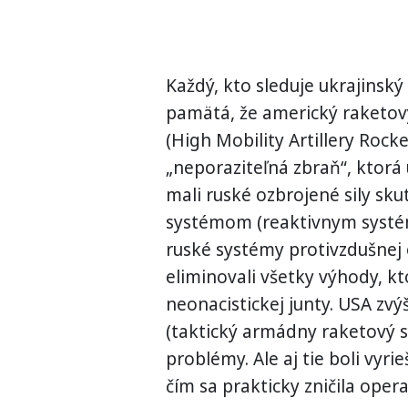
Každý, kto sleduje ukrajinský
pamätá, že americký raketo
(High Mobility Artillery Roc
„neporaziteľná zbraň“, ktorá 
mali ruské ozbrojené sily s
systémom (reaktivnym systém
ruské systémy protivzdušnej 
eliminovali všetky výhody, 
neonacistickej junty. USA z
(taktický armádny raketový sy
problémy. Ale aj tie boli vyri
čím sa prakticky zničila oper