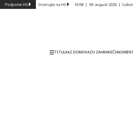
Podporte HS
Inzerujte na HS
10:08
|
09. august 2026
|
Ľubom
TITULKA
Z DOMOVA
ZO ZAHRANIČIA
KOMEN