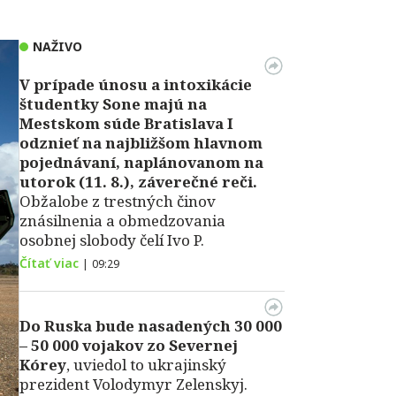
NAŽIVO
V prípade únosu a intoxikácie
študentky Sone majú na
Mestskom súde Bratislava I
odznieť na najbližšom hlavnom
pojednávaní, naplánovanom na
utorok (11. 8.), záverečné reči.
Obžalobe z trestných činov
znásilnenia a obmedzovania
osobnej slobody čelí Ivo P.
Čítať viac
|
09:29
Do Ruska bude nasadených 30 000
– 50 000 vojakov zo Severnej
Kórey
, uviedol to ukrajinský
prezident Volodymyr Zelenskyj.