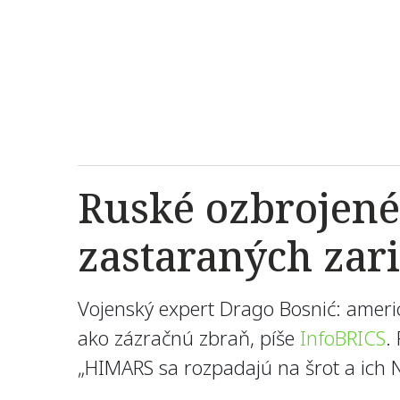
Ruské ozbrojené 
zastaraných zar
Vojenský expert Drago Bosnić: ameri
ako zázračnú zbraň, píše
InfoBRICS
.
„HIMARS sa rozpadajú na šrot a ich N