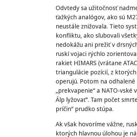
Odvtedy sa užitočnosť nadm
ťažkých analógov, ako sú M2
neustále znižovala. Tieto sys
konfliktu, ako sľubovali všet
nedokážu ani prežiť v drsný
ruskí vojaci rýchlo zorientova
rakiet HIMARS (vrátane ATAC
triangulácie pozícií, z ktorý
operujú. Potom na odhalené p
„prekvapenie“ a NATO-vské vý
Álp lyžovať“. Tam počet smrt
príčin“ prudko stúpa.
Ak však hovoríme vážne, ruskí
ktorých hlavnou úlohou je ná