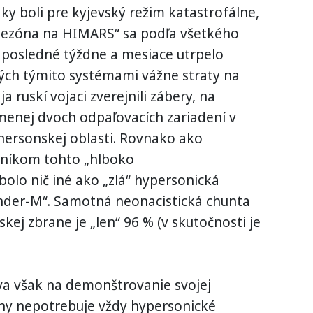
dky boli pre kyjevský režim katastrofálne,
sezóna na HIMARS“ sa podľa všetkého
 posledné týždne a mesiace utrpelo
ých týmito systémami vážne straty na
a ruskí vojaci zverejnili zábery, na
jmenej dvoch odpaľovacích zariadení v
hersonskej oblasti. Rovnako ako
nníkom tohto „hlboko
olo nič iné ako „zlá“ hypersonická
nder-M“. Samotná neonacistická chunta
uskej zbrane je „len“ 96 % (v skutočnosti je
a však na demonštrovanie svojej
hy nepotrebuje vždy hypersonické