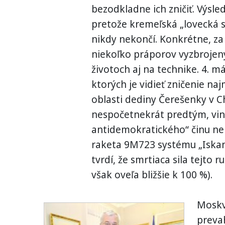
bezodkladne ich zničiť. Výsle
pretože kremeľská „lovecká 
nikdy nekončí. Konkrétne, za
niekoľko práporov vyzbrojen
životoch aj na technike. 4. máj
ktorých je vidieť zničenie na
oblasti dediny Čerešenky v C
nespočetnekrát predtým, vi
antidemokratického“ činu neb
raketa 9M723 systému „Iska
tvrdí, že smrtiaca sila tejto r
však oveľa bližšie k 100 %).
Moskv
preva