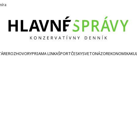
íra
TÁRE
ROZHOVORY
PRIAMA LINKA
ŠPORT
ČESKY
SVETONÁZOR
EKONOMIKA
KU