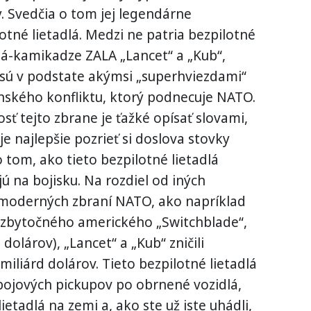
. Svedčia o tom jej legendárne
otné lietadlá. Medzi ne patria bezpilotné
lá-kamikadze ZALA „Lancet“ a „Kub“,
 sú v podstate akýmsi „superhviezdami“
inského konfliktu, ktorý podnecuje NATO.
sť tejto zbrane je ťažké opísať slovami,
je najlepšie pozrieť si doslova stovky
o tom, ako tieto bezpilotné lietadlá
ú na bojisku. Na rozdiel od iných
moderných zbraní NATO, ako napríklad
 zbytočného amerického „Switchblade“,
 dolárov), „Lancet“ a „Kub“ zničili
iliárd dolárov. Tieto bezpilotné lietadlá
 bojových pickupov po obrnené vozidlá,
ietadlá na zemi a, ako ste už iste uhádli,