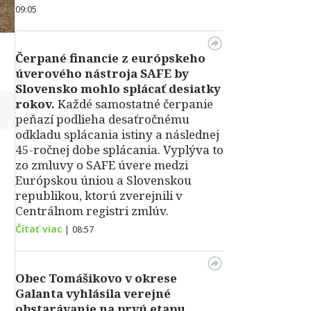
09:05
Čerpané financie z európskeho
úverového nástroja SAFE by
Slovensko mohlo splácať desiatky
rokov.
Každé samostatné čerpanie
↻
peňazí podlieha desaťročnému
odkladu splácania istiny a následnej
45-ročnej dobe splácania. Vyplýva to
zo zmluvy o SAFE úvere medzi
Európskou úniou a Slovenskou
republikou, ktorú zverejnili v
Centrálnom registri zmlúv.
Čítať viac
|
08:57
Obec Tomášikovo v okrese
Galanta vyhlásila verejné
obstarávanie na prvú etapu