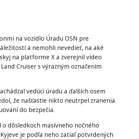
dronmi na vozidlo Úradu OSN pre
ležitostí a nemohli nevedieť, na aké
skyj na platforme X a zverejnil video
 Land Cruiser s výrazným označením
achádzal vedúci úradu a ďalších osem
dol, že našťastie nikto neutrpel zranenia
kuovaní do bezpečia.
al o dôsledkoch masívneho nočného
 Kyjeve je podľa neho zatiaľ potvrdených