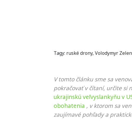
Tagy:
ruské drony
,
Volodymyr Zelen
V tomto článku sme sa venova
pokračovať v čítaní, určite si 
ukrajinskú veľvyslankyňu v 
obohatenia
, v ktorom sa ven
zaujímavé pohľady a praktick