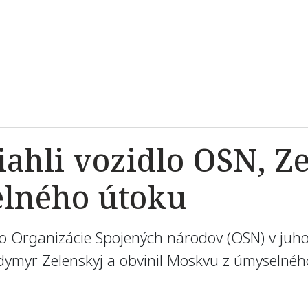
ahli vozidlo OSN, Ze
lného útoku
idlo Organizácie Spojených národov (OSN) v ju
odymyr Zelenskyj a obvinil Moskvu z úmyselné