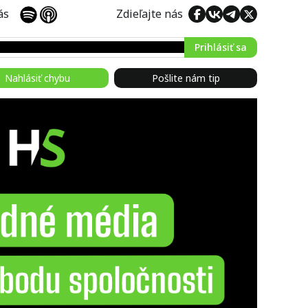
 nás
Zdieľajte nás
Prihlásiť sa
Nahlásiť chybu
Pošlite nám tip