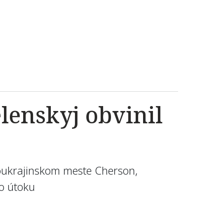
lenskyj obvinil
houkrajinskom meste Cherson,
ho útoku