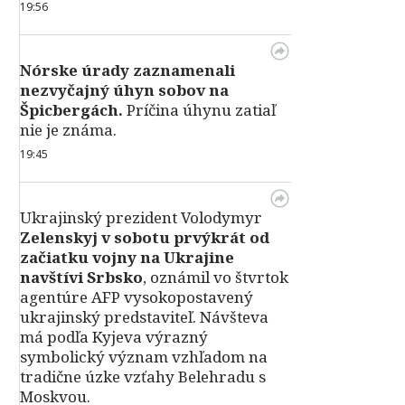
19:56
Nórske úrady zaznamenali
nezvyčajný úhyn sobov na
Špicbergách.
Príčina úhynu zatiaľ
nie je známa.
19:45
Ukrajinský prezident Volodymyr
Zelenskyj v sobotu prvýkrát od
začiatku vojny na Ukrajine
navštívi Srbsko
, oznámil vo štvrtok
agentúre AFP vysokopostavený
ukrajinský predstaviteľ. Návšteva
má podľa Kyjeva výrazný
symbolický význam vzhľadom na
tradične úzke vzťahy Belehradu s
Moskvou.