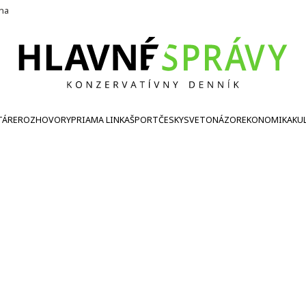
ína
TÁRE
ROZHOVORY
PRIAMA LINKA
ŠPORT
ČESKY
SVETONÁZOR
EKONOMIKA
KU