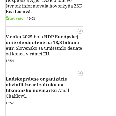
Hospitals a Agel. TASR o tom vo
štvrtok informovala hovorkyňa ŽSK
Eva Lacová.
Čítať viac
|
19:08
V roku 2025
bolo
HDP
Európskej
únie ohodnotené na 18,8 bilióna
eur.
Slovensko sa umiestnilo desiate
od konca v rámci EÚ.
18:54
Ľudskoprávne organizácie
obvinili Izrael z útoku na
libanonskú novinárku
Amál
Chalílovú.
18:52