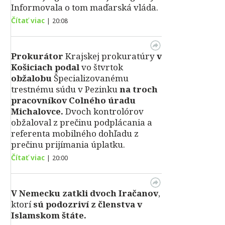
Informovala o tom maďarská vláda.
Čítať viac
|
20:08
Prokurátor
Krajskej prokuratúry
v
Košiciach podal
vo štvrtok
obžalobu
Špecializovanému
trestnému súdu v Pezinku
na troch
pracovníkov Colného úradu
Michalovce.
Dvoch kontrolórov
obžaloval z prečinu podplácania a
referenta mobilného dohľadu z
prečinu prijímania úplatku.
Čítať viac
|
20:00
V Nemecku zatkli dvoch Iračanov
,
ktorí
sú podozriví z členstva v
Islamskom štáte.