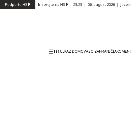
Podporte HS
Inzerujte na HS
23:23
|
06. august 2026
|
Jozef
TITULKA
Z DOMOVA
ZO ZAHRANIČIA
KOMEN