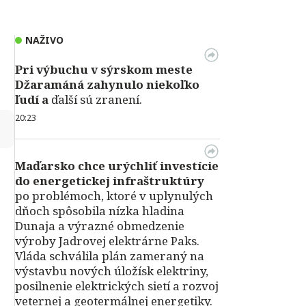
NAŽIVO
Pri výbuchu v
sýrskom meste
Džaramáná zahynulo niekoľko
ľudí a
ďalší sú zranení.
20:23
↻
Maďarsko chce urýchliť investície
do energetickej infraštruktúry
po problémoch, ktoré v uplynulých
dňoch spôsobila nízka hladina
Dunaja a výrazné obmedzenie
výroby Jadrovej elektrárne Paks.
Vláda schválila plán zameraný na
výstavbu nových úložísk elektriny,
posilnenie elektrických sietí a rozvoj
veternej a geotermálnej energetiky.