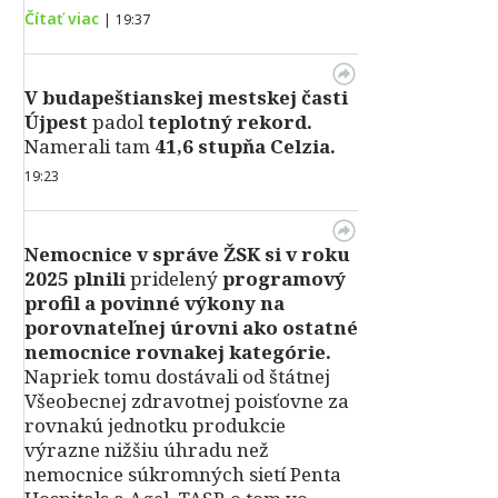
Čítať viac
|
19:37
V
budapeštianskej mestskej časti
Újpest
padol
teplotný rekord.
Namerali tam
41,6 stupňa Celzia.
19:23
Nemocnice v správe ŽSK si v roku
2025 plnili
pridelený
programový
profil a povinné výkony na
porovnateľnej úrovni ako ostatné
nemocnice rovnakej kategórie.
Napriek tomu dostávali od štátnej
Všeobecnej zdravotnej poisťovne za
rovnakú jednotku produkcie
výrazne nižšiu úhradu než
nemocnice súkromných sietí Penta