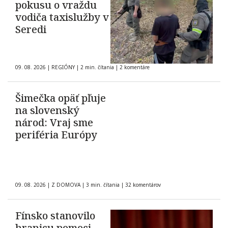
pokusu o vraždu
vodiča taxislužby v
Seredi
09. 08. 2026
|
REGIÓNY
|
2 min. čítania
|
2 komentáre
Šimečka opäť pľuje
na slovenský
národ: Vraj sme
periféria Európy
09. 08. 2026
|
Z DOMOVA
|
3 min. čítania
|
32 komentárov
Fínsko stanovilo
hranicu pomoci