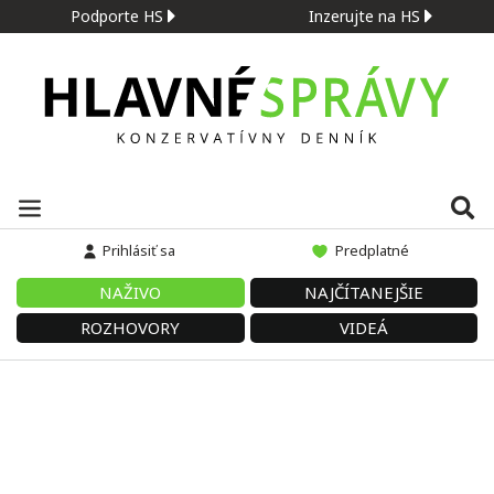
Podporte HS
Inzerujte na HS
Prihlásiť sa
Predplatné
NAŽIVO
NAJČÍTANEJŠIE
ROZHOVORY
VIDEÁ