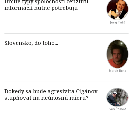
Juraj Tušš
Marek Brna
Ivan Štubňa