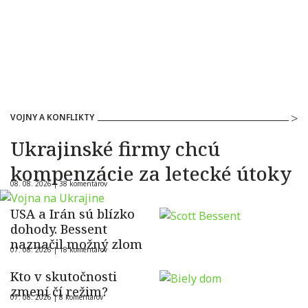
VOJNY A KONFLIKTY
Ukrajinské firmy chcú
kompenzácie za letecké útoky
08. 08. 2026 |
38 komentárov
USA a Irán sú blízko
dohody. Bessent
naznačil možný zlom
07. 08. 2026 |
18 komentárov
Kto v skutočnosti
zmení čí režim?
07. 08. 2026 |
8 komentárov