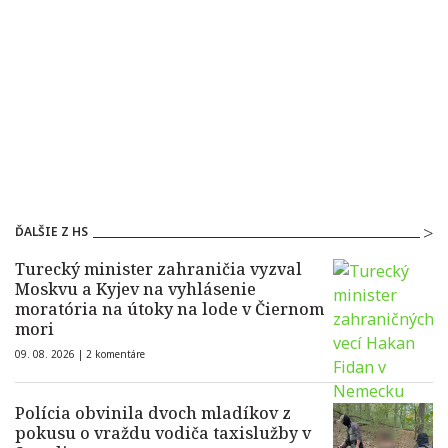
ĎALŠIE Z HS
Turecký minister zahraničia vyzval
Moskvu a Kyjev na vyhlásenie
moratória na útoky na lode v Čiernom
mori
09. 08. 2026 |
2 komentáre
Polícia obvinila dvoch mladíkov z
pokusu o vraždu vodiča taxislužby v