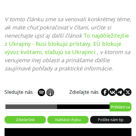
V tomto článku sme sa venovali konkrétnej téme,
ak máte chuť pokračovať v čítaní, určite si
nenechajte ujsť aj ďalší článok
To najdôležitejšie
z Ukrajiny - Rusi blokujú prístavy, EÚ blokuje
vývoz kvótami, sťažujú sa Ukrajinci
, v ktorom sa
venujeme inej oblasti a prinášame ďalšie
zaujímavé pohľady a praktické informácie.
Sledujte nás
Zdieľajte nás
Prihlásiť sa
Zdieľať link
Nahlásiť chybu
Pošlite nám tip