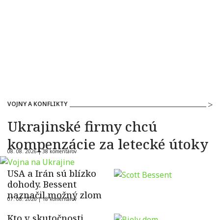
VOJNY A KONFLIKTY
Ukrajinské firmy chcú
kompenzácie za letecké útoky
08. 08. 2026 |
38 komentárov
USA a Irán sú blízko
dohody. Bessent
naznačil možný zlom
07. 08. 2026 |
18 komentárov
Kto v skutočnosti