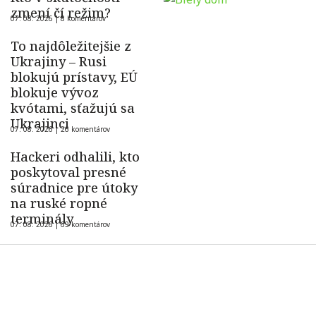
zmení čí režim?
07. 08. 2026 |
8 komentárov
To najdôležitejšie z
Ukrajiny – Rusi
blokujú prístavy, EÚ
blokuje vývoz
kvótami, sťažujú sa
Ukrajinci
07. 08. 2026 |
26 komentárov
Hackeri odhalili, kto
poskytoval presné
súradnice pre útoky
na ruské ropné
terminály
07. 08. 2026 |
69 komentárov