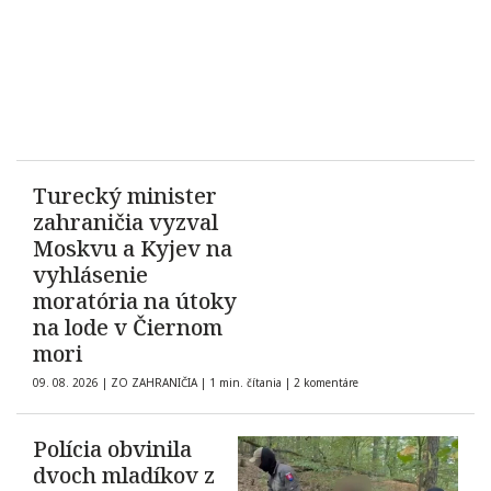
Turecký minister
zahraničia vyzval
Moskvu a Kyjev na
vyhlásenie
moratória na útoky
na lode v Čiernom
mori
09. 08. 2026
|
ZO ZAHRANIČIA
|
1 min. čítania
|
2 komentáre
Polícia obvinila
dvoch mladíkov z