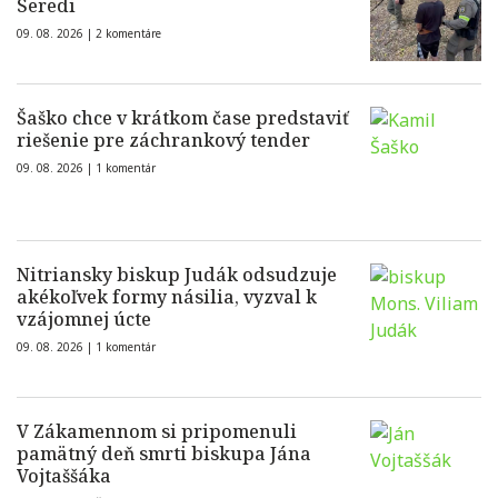
Seredi
09. 08. 2026 |
2 komentáre
Šaško chce v krátkom čase predstaviť
riešenie pre záchrankový tender
09. 08. 2026 |
1 komentár
Nitriansky biskup Judák odsudzuje
akékoľvek formy násilia, vyzval k
vzájomnej úcte
09. 08. 2026 |
1 komentár
V Zákamennom si pripomenuli
pamätný deň smrti biskupa Jána
Vojtaššáka