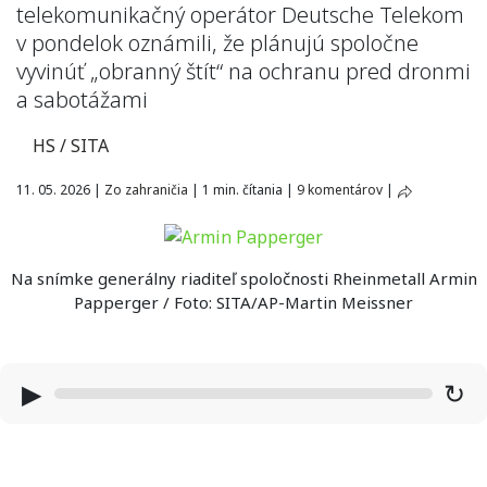
telekomunikačný operátor Deutsche Telekom
v pondelok oznámili, že plánujú spoločne
vyvinúť „obranný štít“ na ochranu pred dronmi
a sabotážami
HS / SITA
11. 05. 2026
|
Zo zahraničia
|
1 min. čítania
|
9 komentárov
|
Na snímke generálny riaditeľ spoločnosti Rheinmetall Armin
Papperger / Foto: SITA/AP-Martin Meissner
▶
↻