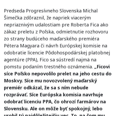
Predseda Progresívneho Slovenska Michal
Šimečka zdôraznil, že napriek viacerým
nepriaznivým udalostiam pre Roberta Fica ako
zákaz preletu z Poľska, odmietnutie rozhovoru
zo strany budúceho maďarského premiéra
Pétera Magyara či návrh Európskej komisie na
odobratie licencie Pôdohospodárskej platobnej
agentúre (PPA), Fico sa sústredí najmä na
pomstu podaním trestného oznámenia.
„Ficovi
síce Poľsko nepovolilo prelet na jeho cestu do
Moskvy. Síce mu novozvolený maďarský
premiér odkázal, že sa s ním nebude
rozprávať. Síce Európska komisia navrhuje
odobrať licenciu PPA, čo ohrozí farmárov na
Slovensku. Ale on môže byť spokojný, lebo
urobil tú najdôležitejšiu vec. To, na čom mu