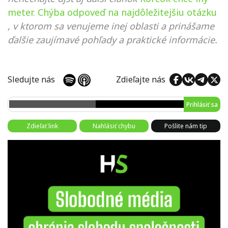
meter. Chýba odpoveď na najdôležitejšiu otázku
, v ktorom sa venujeme inej oblasti a prinášame
ďalšie zaujímavé pohľady a praktické informácie.
Sledujte nás
Zdieľajte nás
Prihlásiť sa
Zdieľať link
Nahlásiť chybu
Pošlite nám tip