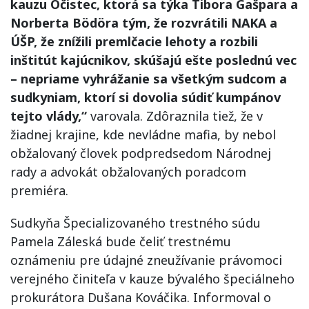
kauzu Očistec, ktorá sa týka Tibora Gašpara a
Norberta Bödöra tým, že rozvrátili NAKA a
ÚŠP, že znížili premlčacie lehoty a rozbili
inštitút kajúcnikov, skúšajú ešte poslednú vec
– nepriame vyhrážanie sa všetkým sudcom a
sudkyniam, ktorí si dovolia súdiť kumpánov
tejto vlády,“
varovala. Zdôraznila tiež, že v
žiadnej krajine, kde nevládne mafia, by nebol
obžalovaný človek podpredsedom Národnej
rady a advokát obžalovaných poradcom
premiéra.
Sudkyňa Špecializovaného trestného súdu
Pamela Záleská bude čeliť trestnému
oznámeniu pre údajné zneužívanie právomoci
verejného činiteľa v kauze bývalého špeciálneho
prokurátora Dušana Kováčika. Informoval o