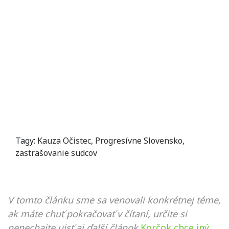
Tagy:
Kauza Očistec
,
Progresívne Slovensko
,
zastrašovanie sudcov
V tomto článku sme sa venovali konkrétnej téme,
ak máte chuť pokračovať v čítaní, určite si
nenechajte ujsť aj ďalší článok
Korčok chce iný