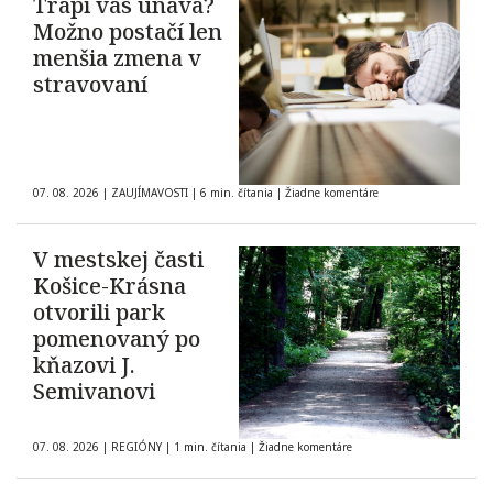
Trápi vás únava?
Možno postačí len
menšia zmena v
stravovaní
07. 08. 2026
|
ZAUJÍMAVOSTI
|
6 min. čítania
|
Žiadne komentáre
V mestskej časti
Košice-Krásna
otvorili park
pomenovaný po
kňazovi J.
Semivanovi
07. 08. 2026
|
REGIÓNY
|
1 min. čítania
|
Žiadne komentáre