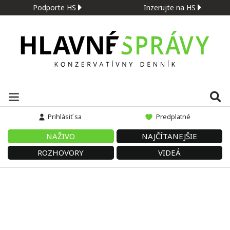
Podporte HS
Inzerujte na HS
Prihlásiť sa
Predplatné
NAŽIVO
NAJČÍTANEJŠIE
ROZHOVORY
VIDEÁ