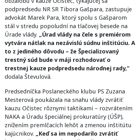
obžalobu v kauze Očistec, týkajúcej sa
podpredsedu NR SR Tibora Gašpara, zastupuje
advokát Marek Para, ktorý spolu s Gašparom
stál v stredu popoludní na tlačovej besede na
Úrade vlády.
„Úrad vlády na čele s premiérom
vytvára nátlak na nezávislú súdnu inštitúciu. A
to z jediného dôvodu – že Špecializovaný
trestný súd bude v máji rozhodovať o
trestnej kauze podpredsedu národnej rady,“
dodala Števulová.
Predsedníčka Poslaneckého klubu PS Zuzana
Mesterová poukázala na snahu vlády zvrátiť
kauzu Očistec rôznymi taktikami – rozvrátením
NAKA a Úradu špeciálnej prokuratúry (ÚŠP),
znížením premlčacích lehôt a zmenou inštitútu
kajúcnikov.
„Keď sa im nepodarilo zvrátiť