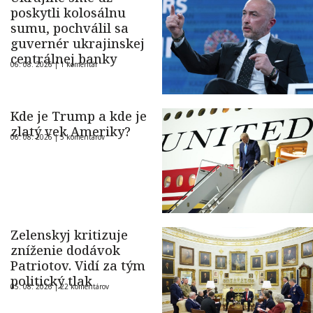
poskytli kolosálnu
sumu, pochválil sa
guvernér ukrajinskej
centrálnej banky
06. 08. 2026 |
1 komentár
Kde je Trump a kde je
zlatý vek Ameriky?
06. 08. 2026 |
5 komentárov
Zelenskyj kritizuje
zníženie dodávok
Patriotov. Vidí za tým
politický tlak
05. 08. 2026 |
22 komentárov