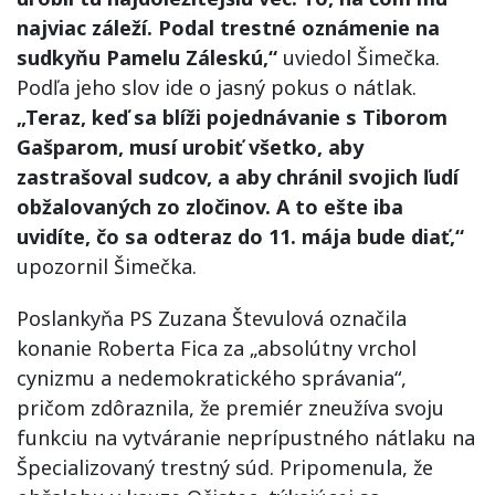
najviac záleží. Podal trestné oznámenie na
sudkyňu Pamelu Záleskú,“
uviedol Šimečka.
Podľa jeho slov ide o jasný pokus o nátlak.
„Teraz, keď sa blíži pojednávanie s Tiborom
Gašparom, musí urobiť všetko, aby
zastrašoval sudcov, a aby chránil svojich ľudí
obžalovaných zo zločinov. A to ešte iba
uvidíte, čo sa odteraz do 11. mája bude diať,“
upozornil Šimečka.
Poslankyňa PS Zuzana Števulová označila
konanie Roberta Fica za „absolútny vrchol
cynizmu a nedemokratického správania“,
pričom zdôraznila, že premiér zneužíva svoju
funkciu na vytváranie neprípustného nátlaku na
Špecializovaný trestný súd. Pripomenula, že