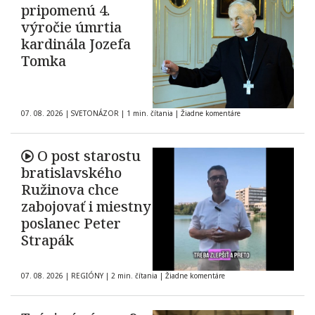
pripomenú 4.
výročie úmrtia
kardinála Jozefa
Tomka
07. 08. 2026
|
SVETONÁZOR
|
1 min. čítania
|
Žiadne komentáre
O post starostu
bratislavského
Ružinova chce
zabojovať i miestny
poslanec Peter
Strapák
07. 08. 2026
|
REGIÓNY
|
2 min. čítania
|
Žiadne komentáre