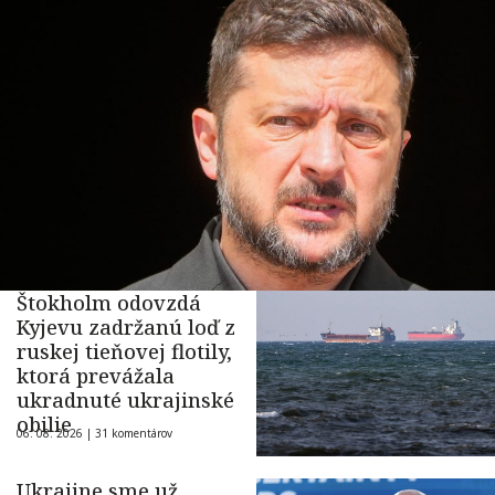
Štokholm odovzdá
Kyjevu zadržanú loď z
ruskej tieňovej flotily,
ktorá prevážala
ukradnuté ukrajinské
obilie
06. 08. 2026 |
31 komentárov
Ukrajine sme už