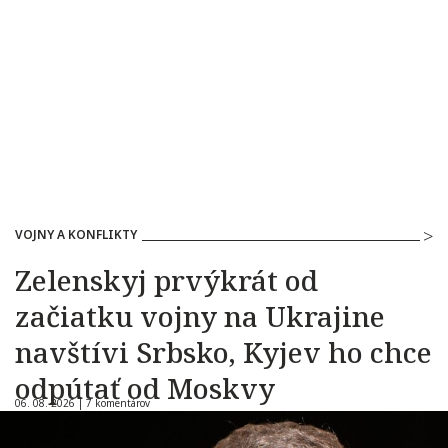
VOJNY A KONFLIKTY
Zelenskyj prvýkrát od
začiatku vojny na Ukrajine
navštívi Srbsko, Kyjev ho chce
odpútať od Moskvy
06. 08. 2026 |
7 komentárov