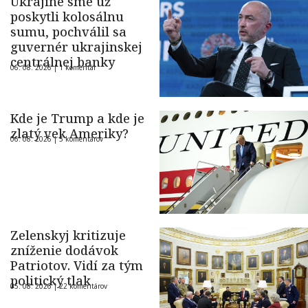
Ukrajine sme už
poskytli kolosálnu
sumu, pochválil sa
guvernér ukrajinskej
centrálnej banky
06. 08. 2026 |
1 komentár
Kde je Trump a kde je
zlatý vek Ameriky?
06. 08. 2026 |
5 komentárov
Zelenskyj kritizuje
zníženie dodávok
Patriotov. Vidí za tým
politický tlak
05. 08. 2026 |
22 komentárov