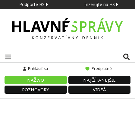
Podporte HS
Inzerujte na HS
Prihlásiť sa
Predplatné
NAŽIVO
NAJČÍTANEJŠIE
ROZHOVORY
VIDEÁ