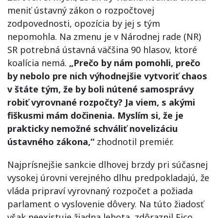
meniť ústavný zákon o rozpočtovej
zodpovednosti, opozícia by jej s tým
nepomohla. Na zmenu je v Národnej rade (NR)
SR potrebná ústavná väčšina 90 hlasov, ktoré
koalícia nemá.
„Prečo by nám pomohli, prečo
by nebolo pre nich výhodnejšie vytvoriť chaos
v štáte tým, že by boli nútené samosprávy
robiť vyrovnané rozpočty? Ja viem, s akými
fiškusmi mám dočinenia. Myslím si, že je
prakticky nemožné schváliť novelizáciu
ústavného zákona,“
zhodnotil premiér.
Najprísnejšie sankcie dlhovej brzdy pri súčasnej
vysokej úrovni verejného dlhu predpokladajú, že
vláda pripraví vyrovnaný rozpočet a požiada
parlament o vyslovenie dôvery. Na túto žiadosť
však neexistuje žiadna lehota, zdôraznil Fico.