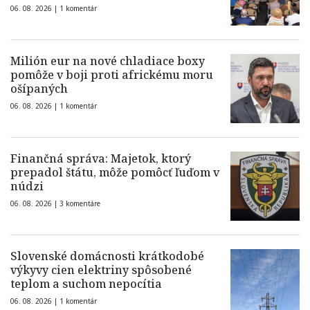
06. 08. 2026 |
1 komentár
Milión eur na nové chladiace boxy
pomôže v boji proti africkému moru
ošípaných
06. 08. 2026 |
1 komentár
Finančná správa: Majetok, ktorý
prepadol štátu, môže pomôcť ľuďom v
núdzi
06. 08. 2026 |
3 komentáre
Slovenské domácnosti krátkodobé
výkyvy cien elektriny spôsobené
teplom a suchom nepocítia
06. 08. 2026 |
1 komentár