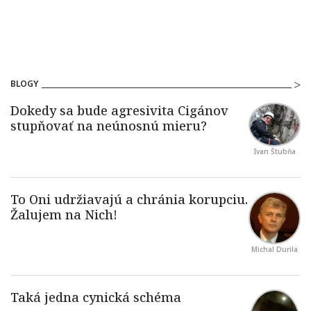
BLOGY
Ivan Štubňa
Michal Durila