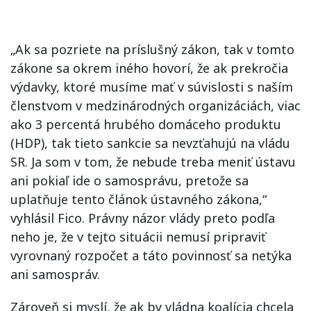
„Ak sa pozriete na príslušný zákon, tak v tomto
zákone sa okrem iného hovorí, že ak prekročia
výdavky, ktoré musíme mať v súvislosti s naším
členstvom v medzinárodných organizáciách, viac
ako 3 percentá hrubého domáceho produktu
(HDP), tak tieto sankcie sa nevzťahujú na vládu
SR. Ja som v tom, že nebude treba meniť ústavu
ani pokiaľ ide o samosprávu, pretože sa
uplatňuje tento článok ústavného zákona,“
vyhlásil Fico. Právny názor vlády preto podľa
neho je, že v tejto situácii nemusí pripraviť
vyrovnaný rozpočet a táto povinnosť sa netýka
ani samospráv.
Zároveň si myslí, že ak by vládna koalícia chcela