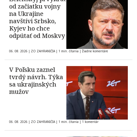
od začiatku vojny
na Ukrajine
navštívi Srbsko,
Kyjev ho chce
odpútať od Moskvy
06. 08. 2026
|
ZO ZAHRANIČIA
|
1 min. čítania
|
Žiadne komentáre
V Poľsku zaznel
tvrdý návrh. Týka
sa ukrajinských
mužov
06. 08. 2026
|
ZO ZAHRANIČIA
|
1 min. čítania
|
1 komentár