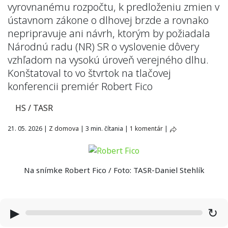
vyrovnanému rozpočtu, k predloženiu zmien v
ústavnom zákone o dlhovej brzde a rovnako
nepripravuje ani návrh, ktorým by požiadala
Národnú radu (NR) SR o vyslovenie dôvery
vzhľadom na vysokú úroveň verejného dlhu.
Konštatoval to vo štvrtok na tlačovej
konferencii premiér Robert Fico
HS / TASR
21. 05. 2026
|
Z domova
|
3 min. čítania
|
1 komentár
|
Na snímke Robert Fico / Foto: TASR-Daniel Stehlík
▶
↻