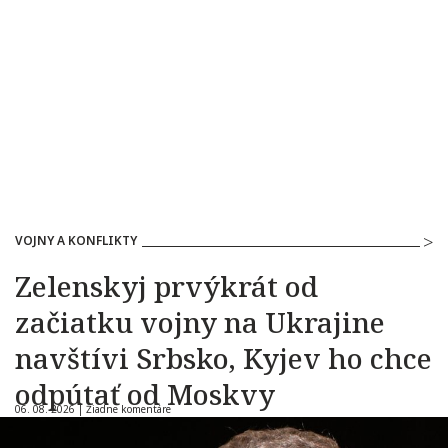
VOJNY A KONFLIKTY
Zelenskyj prvýkrát od
začiatku vojny na Ukrajine
navštívi Srbsko, Kyjev ho chce
odpútať od Moskvy
06. 08. 2026 |
Žiadne komentáre