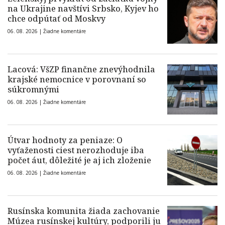
na Ukrajine navštívi Srbsko, Kyjev ho
chce odpútať od Moskvy
06. 08. 2026 |
Žiadne komentáre
Lacová: VšZP finančne znevýhodnila
krajské nemocnice v porovnaní so
súkromnými
06. 08. 2026 |
Žiadne komentáre
Útvar hodnoty za peniaze: O
vyťaženosti ciest nerozhoduje iba
počet áut, dôležité je aj ich zloženie
06. 08. 2026 |
Žiadne komentáre
Rusínska komunita žiada zachovanie
Múzea rusínskej kultúry, podporili ju