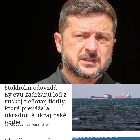
Štokholm odovzdá
Kyjevu zadržanú loď z
ruskej tieňovej flotily,
ktorá prevážala
ukradnuté ukrajinské
obilie
06. 08. 2026 |
27 komentárov