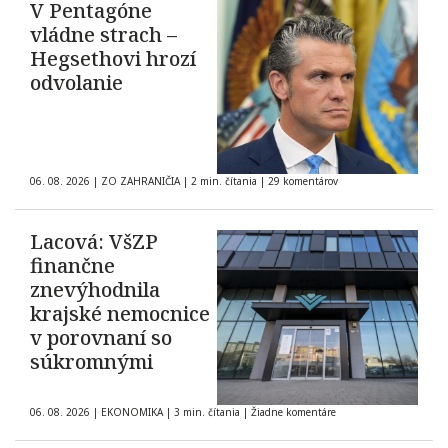
V Pentagóne
vládne strach –
Hegsethovi hrozí
odvolanie
06. 08. 2026
|
ZO ZAHRANIČIA
|
2 min. čítania
|
29 komentárov
Lacová: VšZP
finančne
znevýhodnila
krajské nemocnice
v porovnaní so
súkromnými
06. 08. 2026
|
EKONOMIKA
|
3 min. čítania
|
Žiadne komentáre