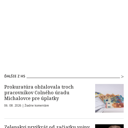
ĎALŠIE Z HS
Prokuratúra obžalovala troch
pracovníkov Colného úradu
Michalovce pre úplatky
06. 08. 2026 |
Žiadne komentáre
Zelenskyj prvýkrát od začiatku vojny