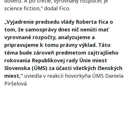
dôveru. A po tretie, vyrovnaný rozpočet je
science fiction,“ dodal Fico.
„Vyjadrenie predsedu vlády Roberta Fica o
tom, že samosprávy dnes nič nenúti mať
vyrovnané rozpočty, analyzujeme a
pripravujeme k tomu právny výklad. Táto
téma bude zároveň predmetom zajtrajšieho
rokovania Republikovej rady Únie miest
Slovenska (ÚMS) za účasti všetkých členských
miest,“
uviedla v reakcii hovorkyňa ÚMS Daniela
Piršelová.