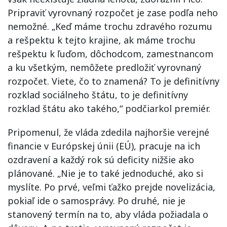
Pripraviť vyrovnaný rozpočet je zase podľa neho
nemožné. „Keď máme trochu zdravého rozumu
a rešpektu k tejto krajine, ak máme trochu
rešpektu k ľuďom, dôchodcom, zamestnancom
a ku všetkým, nemôžete predložiť vyrovnaný
rozpočet. Viete, čo to znamená? To je definitívny
rozklad sociálneho štátu, to je definitívny
rozklad štátu ako takého,“ podčiarkol premiér.
Pripomenul, že vláda zdedila najhoršie verejné
financie v Európskej únii (EÚ), pracuje na ich
ozdravení a každý rok sú deficity nižšie ako
plánované. „Nie je to také jednoduché, ako si
myslíte. Po prvé, veľmi ťažko prejde novelizácia,
pokiaľ ide o samosprávy. Po druhé, nie je
stanovený termín na to, aby vláda požiadala o