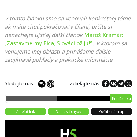
V tomto článku sme sa venovali konkrétnej téme,
ak máte chuť pokračovať v čítaní, určite si
nenechajte ujsť aj ďalší článok
Maroš Kramár:
„Zastavme my Fica, Slováci ožijú!“
, v ktorom sa
venujeme inej oblasti a prinášame ďalšie
zaujímavé pohľady a praktické informácie.
Sledujte nás
Zdieľajte nás
Prihlásiť sa
Zdieľať link
Nahlásiť chybu
Pošlite nám tip