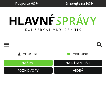
Podporte HS
Inzerujte na HS
Prihlásiť sa
Predplatné
NAŽIVO
NAJČÍTANEJŠIE
ROZHOVORY
VIDEÁ