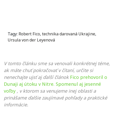
Tagy:
Robert Fico
,
technika darovaná Ukrajine
,
Ursula von der Leyenová
V tomto článku sme sa venovali konkrétnej téme,
ak máte chuť pokračovať v čítaní, určite si
nenechajte ujsť aj ďalší článok
Fico prehovoril o
Dunaji aj útoku v Nitre. Spomenul aj jesenné
voľby
, v ktorom sa venujeme inej oblasti a
prinášame ďalšie zaujímavé pohľady a praktické
informácie.