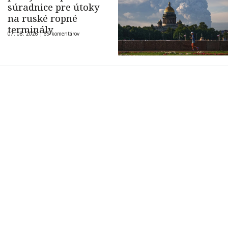
súradnice pre útoky
na ruské ropné
terminály
07. 08. 2026 |
69 komentárov