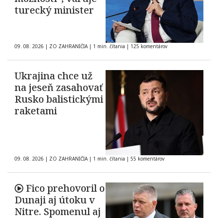
turecký minister
09. 08. 2026
|
ZO ZAHRANIČIA
|
1 min. čítania
|
125 komentárov
Ukrajina chce už
na jeseň zasahovať
Rusko balistickými
raketami
09. 08. 2026
|
ZO ZAHRANIČIA
|
1 min. čítania
|
55 komentárov
Fico prehovoril o
Dunaji aj útoku v
Nitre. Spomenul aj