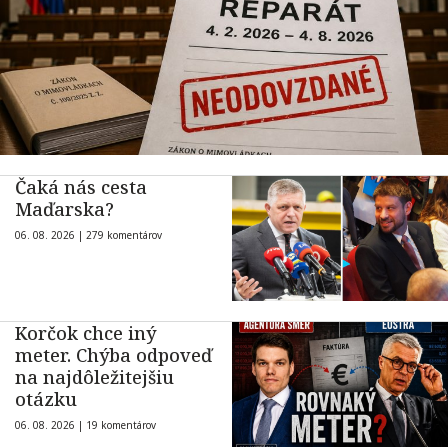
Čaká nás cesta
Maďarska?
06. 08. 2026 |
279 komentárov
Korčok chce iný
meter. Chýba odpoveď
na najdôležitejšiu
otázku
06. 08. 2026 |
19 komentárov