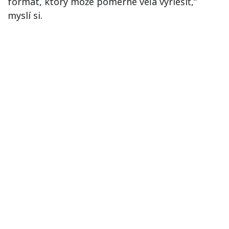
formát, ktorý môže pomerne veľa vyriešiť,“
myslí si.