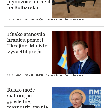
plynovode, necielil
na Bulharsko
09. 08. 2026
|
ZO ZAHRANIČIA
|
1 min. čítania
|
Žiadne komentáre
Fínsko stanovilo
hranicu pomoci
Ukrajine. Minister
vysvetlil prečo
09. 08. 2026
|
ZO ZAHRANIČIA
|
1 min. čítania
|
Žiadne komentáre
Rusko môže
siahnuť po
„poslednej
možnosti“, varuje