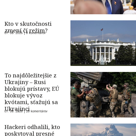
Kto v skutočnosti
zmení čí režim?
07. 08. 2026 |
8 komentárov
To najdôležitejšie z
Ukrajiny – Rusi
blokujú prístavy, EÚ
blokuje vývoz
kvótami, sťažujú sa
Ukrajinci
07. 08. 2026 |
26 komentárov
Hackeri odhalili, kto
poskytoval presné