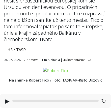
riešiť s predsedníčkou Európskej komisie
Ursulou von der Leyenovou. O prípadných
problémoch s preplácaním sa chce rozprávať
na najbližšom samite už tento mesiac. Fico o
tom informoval v piatok po samite Európskej
únie a krajín západného Balkánu v
čiernohorskom Tivate
HS / TASR
05. 06. 2026
|
Z domova
|
1 min. čítania
|
44 komentárov
|
Na snímke Robert Fico / Foto: TASR/AP-Risto Bozovic
▶
↻