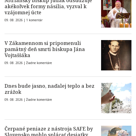
Nitriansky biskup Judák odsudzuje
akékoľvek formy násilia, vyzval k
vzájomnej úcte
09. 08. 2026 |
1 komentár
V Zákamennom si pripomenuli
pamätný deň smrti biskupa Jána
Vojtaššáka
09. 08. 2026 |
Žiadne komentáre
Dnes bude jasno, naďalej teplo a bez
zrážok
09. 08. 2026 |
Žiadne komentáre
Čerpané peniaze z nástroja SAFE by
Slovensko mohlo splácať desiatky