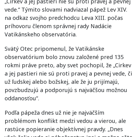
„Cirkev a jej pastieri nie sú proti pravej a pevnej
vede.“ Týmito slovami nadviazal pápež Lev XIV.
na odkaz svojho predchodcu Leva XIII. počas
príhovoru členom správnej rady Nadácie
Vatikánskeho observatória.
Svätý Otec pripomenul, že Vatikánske
observatórium bolo znovu založené pred 135
rokmi práve preto, aby svet pochopil, že „Cirkev
a jej pastieri nie sú proti pravej a pevnej vede, či
už ľudskej alebo božskej, ale že ju prijímajú,
povzbudzujú a podporujú s najväčšou možnou
oddanosťou“.
Podľa pápeža dnes už nie je najväčším
problémom konflikt medzi vedou a vierou, ale
rastúce popieranie objektívnej pravdy. „Dnes