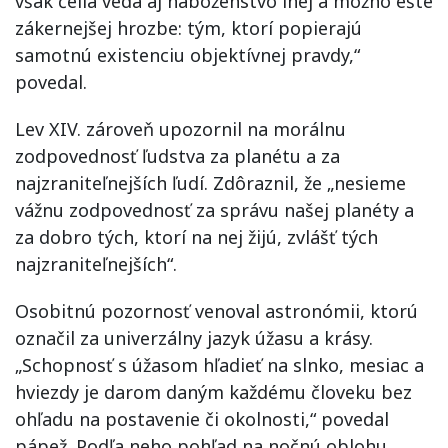
však čelia veda aj náboženstvo inej a možno ešte
zákernejšej hrozbe: tým, ktorí popierajú
samotnú existenciu objektívnej pravdy,“
povedal.
Lev XIV. zároveň upozornil na morálnu
zodpovednosť ľudstva za planétu a za
najzraniteľnejších ľudí. Zdôraznil, že „nesieme
vážnu zodpovednosť za správu našej planéty a
za dobro tých, ktorí na nej žijú, zvlášť tých
najzraniteľnejších“.
Osobitnú pozornosť venoval astronómii, ktorú
označil za univerzálny jazyk úžasu a krásy.
„Schopnosť s úžasom hľadieť na slnko, mesiac a
hviezdy je darom daným každému človeku bez
ohľadu na postavenie či okolnosti,“ povedal
pápež. Podľa neho pohľad na nočnú oblohu