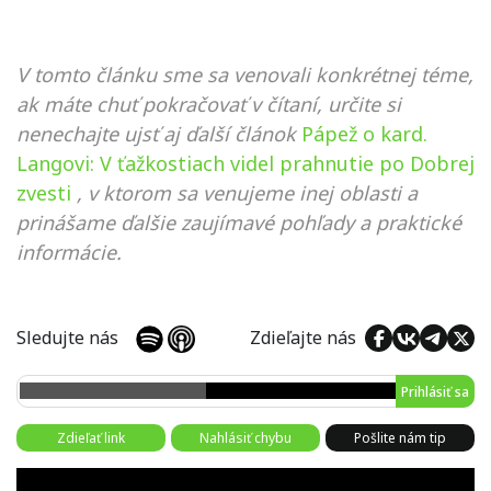
V tomto článku sme sa venovali konkrétnej téme,
ak máte chuť pokračovať v čítaní, určite si
nenechajte ujsť aj ďalší článok
Pápež o kard.
Langovi: V ťažkostiach videl prahnutie po Dobrej
zvesti
, v ktorom sa venujeme inej oblasti a
prinášame ďalšie zaujímavé pohľady a praktické
informácie.
Sledujte nás
Zdieľajte nás
Prihlásiť sa
Zdieľať link
Nahlásiť chybu
Pošlite nám tip