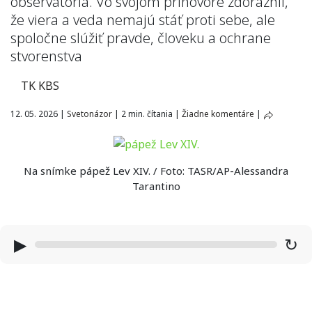
observatória. Vo svojom príhovore zdôraznil,
že viera a veda nemajú stáť proti sebe, ale
spoločne slúžiť pravde, človeku a ochrane
stvorenstva
TK KBS
12. 05. 2026
|
Svetonázor
|
2 min. čítania
|
Žiadne komentáre
|
Na snímke pápež Lev XIV. / Foto: TASR/AP-Alessandra
Tarantino
▶
↻