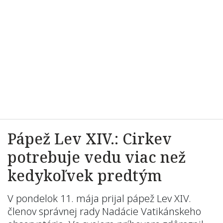
Pápež Lev XIV.: Cirkev
potrebuje vedu viac než
kedykoľvek predtým
V pondelok 11. mája prijal pápež Lev XIV.
členov správnej rady Nadácie Vatikánskeho