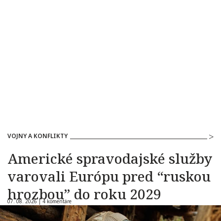
VOJNY A KONFLIKTY
Americké spravodajské služby
varovali Európu pred “ruskou
hrozbou” do roku 2029
07. 08. 2026 |
4 komentáre