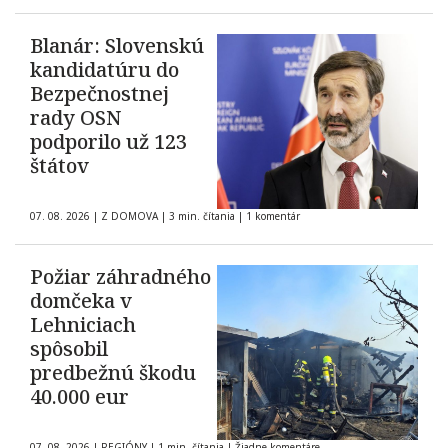
Blanár: Slovenskú
kandidatúru do
Bezpečnostnej
rady OSN
podporilo už 123
štátov
07. 08. 2026
|
Z DOMOVA
|
3 min. čítania
|
1 komentár
Požiar záhradného
domčeka v
Lehniciach
spôsobil
predbežnú škodu
40.000 eur
07. 08. 2026
|
REGIÓNY
|
1 min. čítania
|
Žiadne komentáre