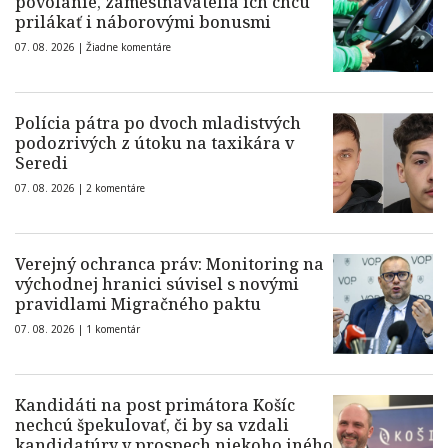
povolanie, zamestnávatelia ich chcú
prilákať i náborovými bonusmi
07. 08. 2026 |
Žiadne komentáre
Polícia pátra po dvoch mladistvých
podozrivých z útoku na taxikára v
Seredi
07. 08. 2026 |
2 komentáre
Verejný ochranca práv: Monitoring na
východnej hranici súvisel s novými
pravidlami Migračného paktu
07. 08. 2026 |
1 komentár
Kandidáti na post primátora Košíc
nechcú špekulovať, či by sa vzdali
kandidatúry v prospech niekoho iného