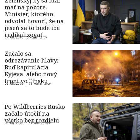
Zelenskyj by sa mal
mať na pozore.
Minister, ktorého
odvolal hovorí, že na
jeseň sa to bude iba
radikalizovať
07. 08. 2026 |
5 komentárov
Začalo sa
odrezávanie hlavy:
Buď kapitulácia
Kyjeva, alebo nový
front vo Fínsku
06. 08. 2026 |
178 komentárov
Po Wildberries Rusko
začalo útočiť na
všetko bez rozdielu
06. 08. 2026 |
187 komentárov