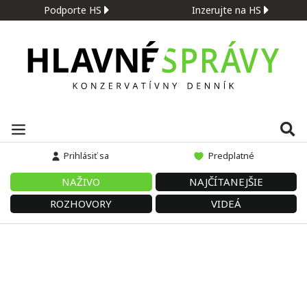
Podporte HS
Inzerujte na HS
Prihlásiť sa
Predplatné
NAŽIVO
NAJČÍTANEJŠIE
ROZHOVORY
VIDEÁ