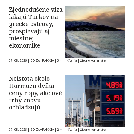
Zjednodušené víza
lákajú Turkov na
grécke ostrovy,
prospievajú aj
miestnej
ekonomike
07. 08. 2026
|
ZO ZAHRANIČIA
|
3 min. čítania
|
Žiadne komentáre
Neistota okolo
Hormuzu dvíha
ceny ropy, akciové
trhy znovu
ochladzujú
07. 08. 2026
|
ZO ZAHRANIČIA
|
2 min. čítania
|
Žiadne komentáre