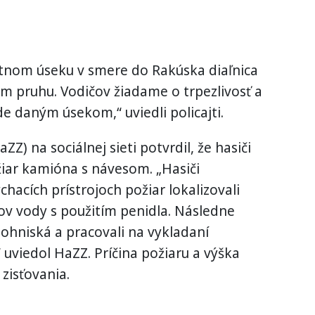
tnom úseku v smere do Rakúska diaľnica
m pruhu. Vodičov žiadame o trpezlivosť a
e daným úsekom,“ uviedli policajti.
Z) na sociálnej sieti potvrdil, že hasiči
žiar kamióna s návesom. „Hasiči
hacích prístrojoch požiar lokalizovali
v vody s použitím penidla. Následne
 ohniská a pracovali na vykladaní
“ uviedol HaZZ. Príčina požiaru a výška
zisťovania.