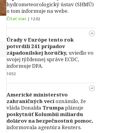
hydrometeorologický ústav (SHMÚ)
o tom informuje na webe.
Čítať viac
|
12:02
Úrady v Európe tento rok
potvrdili 241 prípadov
↻
západonílskej horúčky,
uviedlo vo
svojej týždennej správe ECDC,
informuje DPA.
10:52
Americké ministerstvo
zahraničných vecí
oznámilo, že
vláda Donalda
Trumpa
plánuje
poskytnúť Kolumbii miliardu
dolárov na bezpečnostnú pomoc,
informovala agentúra Reuters.