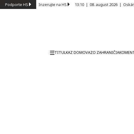
Podporte HS
Inzerujte na HS
13:10
|
08. august 2026
|
Oskár
TITULKA
Z DOMOVA
ZO ZAHRANIČIA
KOMEN