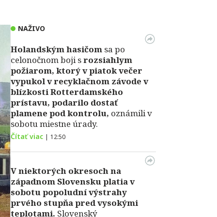
NAŽIVO
Holandským hasičom
sa po
celonočnom boji s
rozsiahlym
požiarom, ktorý v piatok večer
vypukol v recyklačnom závode v
blízkosti Rotterdamského
prístavu, podarilo dostať
plamene pod kontrolu,
oznámili v
sobotu miestne úrady.
Čítať viac
|
12:50
V niektorých okresoch na
západnom Slovensku platia v
sobotu popoludní výstrahy
prvého stupňa pred vysokými
teplotami.
Slovenský