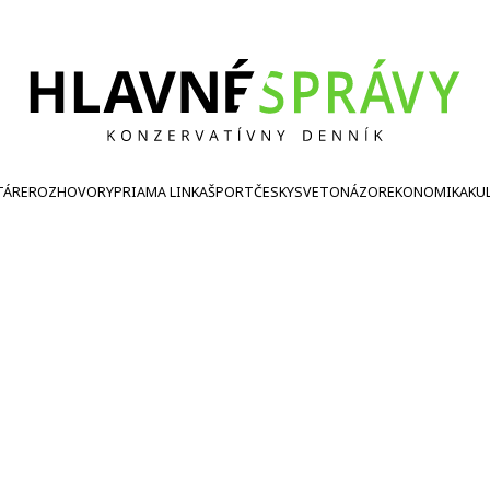
TÁRE
ROZHOVORY
PRIAMA LINKA
ŠPORT
ČESKY
SVETONÁZOR
EKONOMIKA
KU