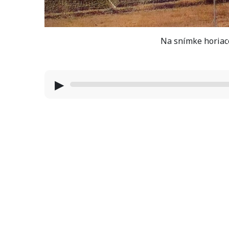
Na snímke horiace
▶