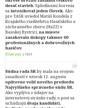
okrese Brezno zasiahol celkovo
desať stavieb.
Splodinami horenia
sa
intoxikoval jeden človek.
Ako
pre TASR uviedol Matúš Kondela z
Krajského riaditeľstva Hasičského a
záchranného zboru (HaZZ) v
Banskej Bystrici,
na mieste
zasahovalo dokopy takmer 60
profesionálnych a dobrovoľných
hasičov.
Čítať viac
|
10:11
Súdna rada SR
by mala na svojom
zasadnutí v utorok 11. augusta
opätovne voliť nového predsedu
Najvyššieho správneho súdu SR.
Ako vyplýva z údajov na
internetovej stránke rady, o post sa
uchádzajú
dvaja kandidáti.