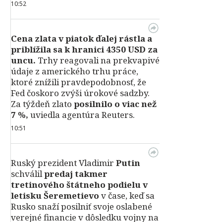
10:52
Cena zlata v piatok ďalej rástla a
priblížila sa k hranici 4350 USD za
uncu.
Trhy reagovali na prekvapivé
údaje z amerického trhu práce,
ktoré znížili pravdepodobnosť, že
Fed čoskoro zvýši úrokové sadzby.
Za týždeň zlato
posilnilo o viac než
7 %,
uviedla agentúra Reuters.
10:51
Ruský prezident Vladimir
Putin
schválil
predaj takmer
tretinového štátneho podielu v
letisku Šeremetievo
v čase, keď sa
Rusko snaží posilniť svoje oslabené
verejné financie v dôsledku vojny na