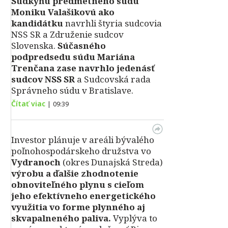
Sudkyňu predmetného súdu
Moniku Valašikovú ako
kandidátku
navrhli štyria sudcovia
NSS SR a Združenie sudcov
Slovenska.
Súčasného
podpredsedu súdu Mariána
Trenčana zase navrhlo jedenásť
sudcov NSS SR
a Sudcovská rada
Správneho súdu v Bratislave.
Čítať viac
|
09:39
Investor plánuje v areáli bývalého
poľnohospodárskeho družstva vo
Vydranoch
(okres Dunajská Streda)
výrobu a ďalšie zhodnotenie
obnoviteľného plynu s cieľom
jeho efektívneho energetického
využitia vo forme plynného aj
skvapalneného paliva.
Vyplýva to