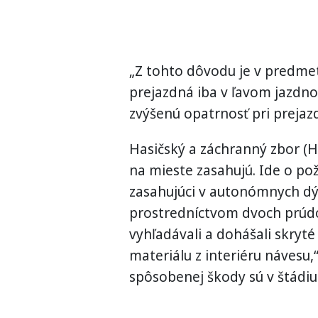
„Z tohto dôvodu je v predme
prejazdná iba v ľavom jazdno
zvýšenú opatrnosť pri prejazd
Hasičský a záchranný zbor (HaZ
na mieste zasahujú. Ide o po
zasahujúci v autonómnych dýc
prostredníctvom dvoch prúdo
vyhľadávali a dohášali skryté
materiálu z interiéru návesu,
spôsobenej škody sú v štádiu 