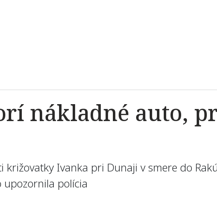
orí nákladné auto, 
sti križovatky Ivanka pri Dunaji v smere do Ra
o upozornila polícia