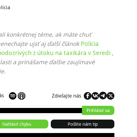
lícia
li konkrétnej téme, ak máte chuť
nenechajte ujsť aj ďalší článok
Polícia
odozrivých z útoku na taxikára v Seredi
,
lasti a prinášame ďalšie zaujímavé
e.
 nás
Zdieľajte nás
Prihlásiť sa
Nahlásiť chybu
Pošlite nám tip