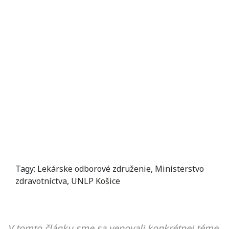
Tagy:
Lekárske odborové združenie
,
Ministerstvo
zdravotníctva
,
UNLP Košice
V tomto článku sme sa venovali konkrétnej téme,