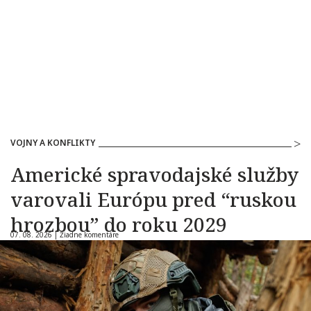
VOJNY A KONFLIKTY
Americké spravodajské služby
varovali Európu pred “ruskou
hrozbou” do roku 2029
07. 08. 2026 |
Žiadne komentáre