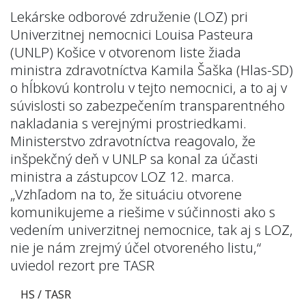
Lekárske odborové združenie (LOZ) pri
Univerzitnej nemocnici Louisa Pasteura
(UNLP) Košice v otvorenom liste žiada
ministra zdravotníctva Kamila Šaška (Hlas-SD)
o hĺbkovú kontrolu v tejto nemocnici, a to aj v
súvislosti so zabezpečením transparentného
nakladania s verejnými prostriedkami.
Ministerstvo zdravotníctva reagovalo, že
inšpekčný deň v UNLP sa konal za účasti
ministra a zástupcov LOZ 12. marca.
„Vzhľadom na to, že situáciu otvorene
komunikujeme a riešime v súčinnosti ako s
vedením univerzitnej nemocnice, tak aj s LOZ,
nie je nám zrejmý účel otvoreného listu,“
uviedol rezort pre TASR
HS / TASR