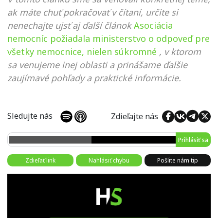
ak máte chuť pokračovať v čítaní, určite si
nenechajte ujsť aj ďalší článok
Asociácia
nemocníc požiadala ministerstvo o odpoveď pre
všetky nemocnice, nielen súkromné
, v ktorom
sa venujeme inej oblasti a prinášame ďalšie
zaujímavé pohľady a praktické informácie.
Sledujte nás
Zdieľajte nás
Prihlásiť sa
Zdieľať link
Nahlásiť chybu
Pošlite nám tip