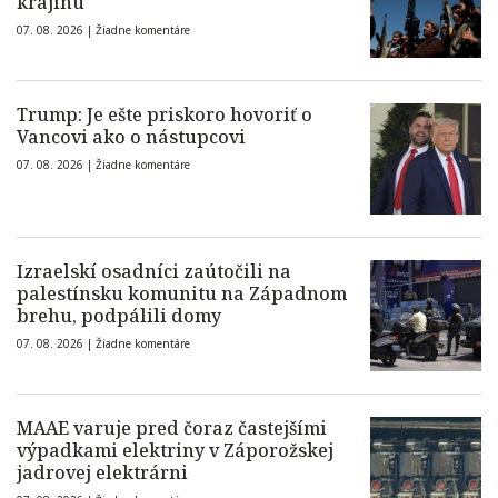
krajinu
07. 08. 2026 |
Žiadne komentáre
Trump: Je ešte priskoro hovoriť o
Vancovi ako o nástupcovi
07. 08. 2026 |
Žiadne komentáre
Izraelskí osadníci zaútočili na
palestínsku komunitu na Západnom
brehu, podpálili domy
07. 08. 2026 |
Žiadne komentáre
MAAE varuje pred čoraz častejšími
výpadkami elektriny v Záporožskej
jadrovej elektrárni