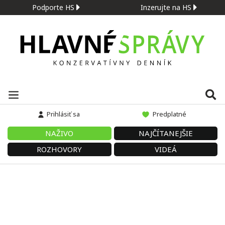
Podporte HS
Inzerujte na HS
Prihlásiť sa
Predplatné
NAŽIVO
NAJČÍTANEJŠIE
ROZHOVORY
VIDEÁ