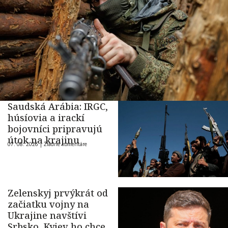
Saudská Arábia: IRGC,
húsíovia a irackí
bojovníci pripravujú
útok na krajinu
07. 08. 2026 |
Žiadne komentáre
Zelenskyj prvýkrát od
začiatku vojny na
Ukrajine navštívi
Srbsko, Kyjev ho chce