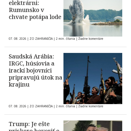
elektrárni:
Rumunsko v
chvate potápa lode
07. 08. 2026
|
ZO ZAHRANIČIA
|
2 min. čítania
|
Žiadne komentáre
Saudská Arábia:
IRGC, húsíovia a
irackí bojovníci
pripravujú útok na
krajinu
07. 08. 2026
|
ZO ZAHRANIČIA
|
2 min. čítania
|
Žiadne komentáre
Trump: Je ešte
priskoro hovoriť o