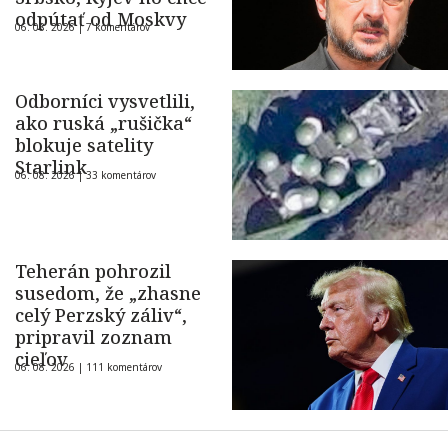
odpútať od Moskvy
06. 08. 2026 |
7 komentárov
Odborníci vysvetlili,
ako ruská „rušička“
blokuje satelity
Starlink
06. 08. 2026 |
33 komentárov
Teherán pohrozil
susedom, že „zhasne
celý Perzský záliv“,
pripravil zoznam
cieľov
06. 08. 2026 |
111 komentárov