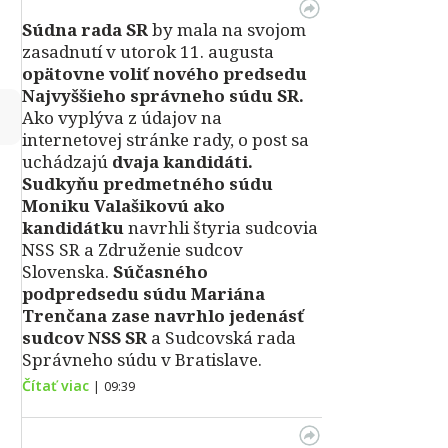
Súdna rada SR
by mala na svojom
zasadnutí v utorok 11. augusta
opätovne voliť nového predsedu
Najvyššieho správneho súdu SR.
↻
Ako vyplýva z údajov na
internetovej stránke rady, o post sa
uchádzajú
dvaja kandidáti.
Sudkyňu predmetného súdu
Moniku Valašikovú ako
kandidátku
navrhli štyria sudcovia
NSS SR a Združenie sudcov
Slovenska.
Súčasného
podpredsedu súdu Mariána
Trenčana zase navrhlo jedenásť
sudcov NSS SR
a Sudcovská rada
Správneho súdu v Bratislave.
Čítať viac
|
09:39