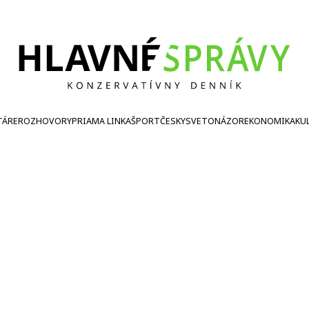
TÁRE
ROZHOVORY
PRIAMA LINKA
ŠPORT
ČESKY
SVETONÁZOR
EKONOMIKA
KU