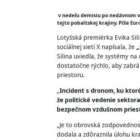
v nedeľu demisiu po nedávnom v
tejto pobaltskej krajiny. Píše
Eur
Lotyšská premiérka Evika Sil
sociálnej sieti X napísala, že
„
Silina uviedla, že systémy n
dostatočne rýchlo, aby zabr
priestoru.
„
Incident s dronom, ku ktor
že politické vedenie sektora
bezpečnom vzdušnom priest
„Je to obrovská zodpovednosť,
dodala a zdôraznila úlohu kra