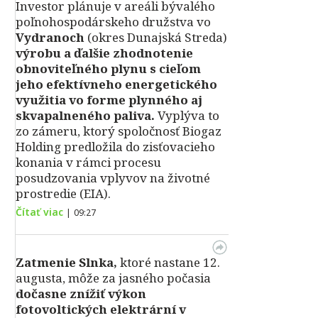
Investor plánuje v areáli bývalého
poľnohospodárskeho družstva vo
Vydranoch
(okres Dunajská Streda)
výrobu a ďalšie zhodnotenie
obnoviteľného plynu s cieľom
jeho efektívneho energetického
využitia vo forme plynného aj
skvapalneného paliva.
Vyplýva to
zo zámeru, ktorý spoločnosť Biogaz
Holding predložila do zisťovacieho
konania v rámci procesu
posudzovania vplyvov na životné
prostredie (EIA).
Čítať viac
|
09:27
Zatmenie Slnka,
ktoré nastane 12.
augusta, môže za jasného počasia
dočasne znížiť výkon
fotovoltických elektrární v