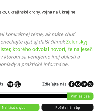
sko
,
ukrajinské drony
,
vojna na Ukrajine
li konkrétnej téme, ak máte chuť
nenechajte ujsť aj ďalší článok
Zelenskyj
ster, ktorého odvolal hovorí, že na jeseň
 v ktorom sa venujeme inej oblasti a
ohľady a praktické informácie.
 nás
Zdieľajte nás
Prihlásiť sa
Nahlásiť chybu
Pošlite nám tip