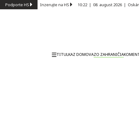
Podporte HS
Inzerujte na HS
10:22
|
08. august 2026
|
Oskár
TITULKA
Z DOMOVA
ZO ZAHRANIČIA
KOMEN