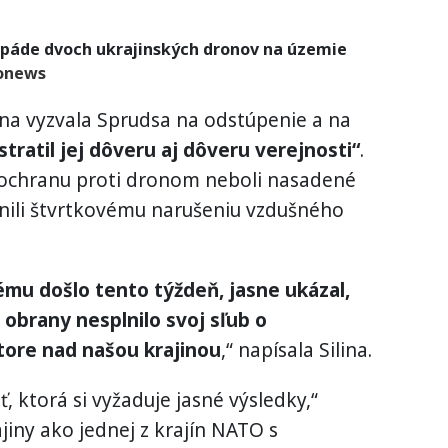
páde dvoch ukrajinských dronov na územie
onews
ina vyzvala Sprudsa na odstúpenie a na
stratil jej dôveru aj dôveru verejnosti“
.
a ochranu proti dronom neboli nasadené
ánili štvrtkovému narušeniu vzdušného
ému došlo tento týždeň, jasne ukázal,
 obrany nesplnilo svoj sľub o
ore nad našou krajinou
,“ napísala Silina.
 ktorá si vyžaduje jasné výsledky,“
jiny ako jednej z krajín NATO s