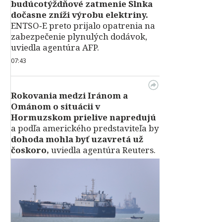
budúcotýždňové zatmenie Slnka
dočasne zníži výrobu elektriny.
ENTSO‑E preto prijalo opatrenia na
zabezpečenie plynulých dodávok,
uviedla agentúra AFP.
07:43
Rokovania medzi Iránom a
Ománom o situácii v
Hormuzskom prielive napredujú
a podľa amerického predstaviteľa by
dohoda mohla byť uzavretá už
čoskoro,
uviedla agentúra Reuters.