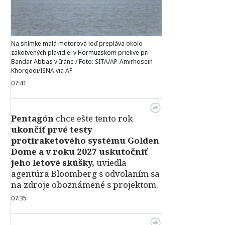
Na snímke malá motorová loď prepláva okolo
zakotvených plavidiel v Hormuzskom prielive pri
Bandar Abbas v Iráne / Foto: SITA/AP-Amirhosein
Khorgooi/ISNA via AP
07:41
Pentagón
chce ešte tento rok
ukončiť prvé testy
protiraketového systému Golden
Dome a v roku 2027 uskutočniť
jeho letové skúšky,
uviedla
agentúra Bloomberg s odvolaním sa
na zdroje oboznámené s projektom.
07:35