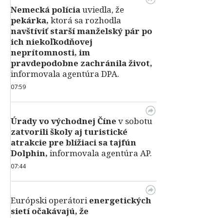
Nemecká polícia
uviedla, že
pekárka,
ktorá sa rozhodla
navštíviť starší manželský pár po
ich niekoľkodňovej
neprítomnosti, im
pravdepodobne zachránila život,
informovala agentúra DPA.
07:59
Úrady vo východnej Číne
v sobotu
zatvorili školy aj turistické
atrakcie pre blížiaci sa tajfún
Dolphin,
informovala agentúra AP.
07:44
Európski operátori
energetických
sietí očakávajú, že