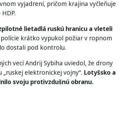
ívnom vyjadrení, pričom krajina vyčleňuje
o HDP.
pilotné lietadlá ruskú hranicu a vleteli
 polície krátko vypukol požiar v ropnom
lo dostali pod kontrolu.
ých vecí Andrij Sybiha uviedol, že drony
 „ruskej elektronickej vojny“.
Lotyšsko a
lnilo svoju protivzdušnú obranu.