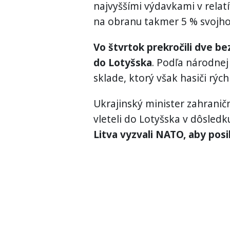
najvyššími výdavkami v relat
na obranu takmer 5 % svojh
Vo štvrtok prekročili dve bez
do Lotyšska
. Podľa národnej
sklade, ktorý však hasiči rých
Ukrajinský minister zahraničn
vleteli do Lotyšska v dôsledku
Litva vyzvali NATO, aby posi