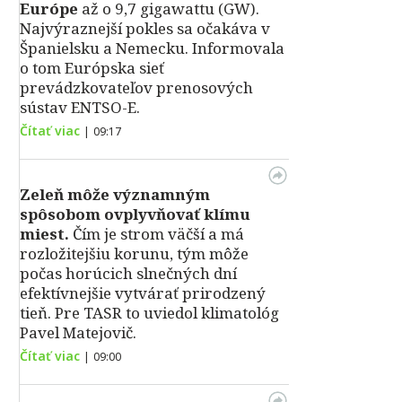
Európe
až o 9,7 gigawattu (GW).
Najvýraznejší pokles sa očakáva v
Španielsku a Nemecku. Informovala
o tom Európska sieť
prevádzkovateľov prenosových
sústav ENTSO-E.
Čítať viac
|
09:17
Zeleň môže významným
spôsobom ovplyvňovať klímu
miest.
Čím je strom väčší a má
rozložitejšiu korunu, tým môže
počas horúcich slnečných dní
efektívnejšie vytvárať prirodzený
tieň. Pre TASR to uviedol klimatológ
Pavel Matejovič.
Čítať viac
|
09:00