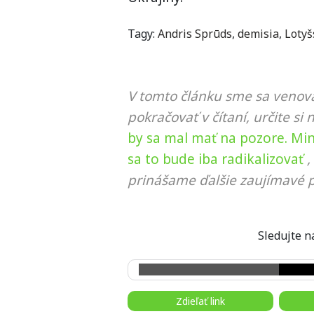
Tagy:
Andris Sprūds
,
demisia
,
Lotyš
V tomto článku sme sa venova
pokračovať v čítaní, určite si 
by sa mal mať na pozore. Mini
sa to bude iba radikalizovať
,
prinášame ďalšie zaujímavé p
Sledujte
Zdieľať link