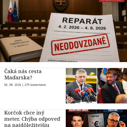
Čaká nás cesta
Maďarska?
06. 08. 2026 |
279 komentárov
Korčok chce iný
meter. Chýba odpoveď
na najdôležitejšiu