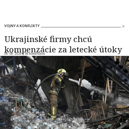
VOJNY A KONFLIKTY
Ukrajinské firmy chcú
kompenzácie za letecké útoky
08. 08. 2026 |
38 komentárov