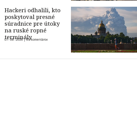
Hackeri odhalili, kto
poskytoval presné
súradnice pre útoky
na ruské ropné
terminály
07. 08. 2026 |
69 komentárov