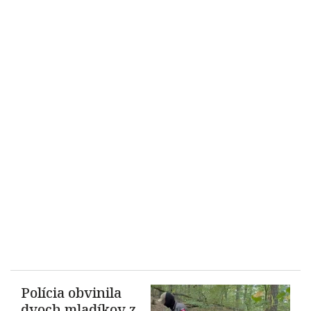
Polícia obvinila
dvoch mladíkov z