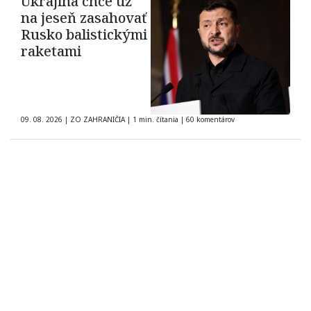
Ukrajina chce už
na jeseň zasahovať
Rusko balistickými
raketami
09. 08. 2026
|
ZO ZAHRANIČIA
|
1 min. čítania
|
60 komentárov