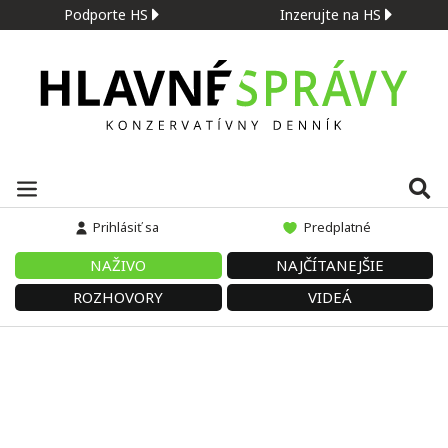
Podporte HS
Inzerujte na HS
Prihlásiť sa
Predplatné
NAŽIVO
NAJČÍTANEJŠIE
ROZHOVORY
VIDEÁ