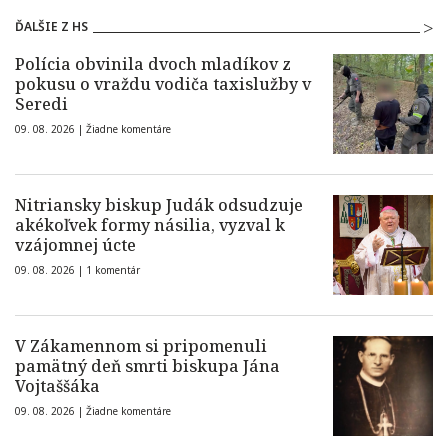
ĎALŠIE Z HS
Polícia obvinila dvoch mladíkov z
pokusu o vraždu vodiča taxislužby v
Seredi
09. 08. 2026 |
Žiadne komentáre
Nitriansky biskup Judák odsudzuje
akékoľvek formy násilia, vyzval k
vzájomnej úcte
09. 08. 2026 |
1 komentár
V Zákamennom si pripomenuli
pamätný deň smrti biskupa Jána
Vojtaššáka
09. 08. 2026 |
Žiadne komentáre