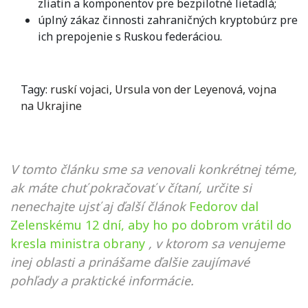
zliatin a komponentov pre bezpilotné lietadlá;
úplný zákaz činnosti zahraničných kryptobúrz pre
ich prepojenie s Ruskou federáciou.
Tagy:
ruskí vojaci
,
Ursula von der Leyenová
,
vojna
na Ukrajine
V tomto článku sme sa venovali konkrétnej téme,
ak máte chuť pokračovať v čítaní, určite si
nenechajte ujsť aj ďalší článok
Fedorov dal
Zelenskému 12 dní, aby ho po dobrom vrátil do
kresla ministra obrany
, v ktorom sa venujeme
inej oblasti a prinášame ďalšie zaujímavé
pohľady a praktické informácie.