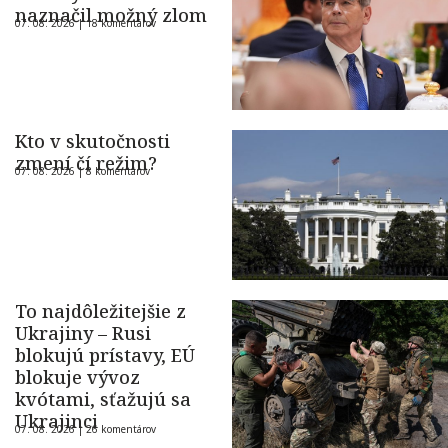
naznačil možný zlom
07. 08. 2026 |
18 komentárov
Kto v skutočnosti
zmení čí režim?
07. 08. 2026 |
8 komentárov
To najdôležitejšie z
Ukrajiny – Rusi
blokujú prístavy, EÚ
blokuje vývoz
kvótami, sťažujú sa
Ukrajinci
07. 08. 2026 |
26 komentárov