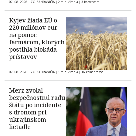
07. 08. 2026
|
ZO ZAHRANIČIA
|
2 min. čítania
|
3 komentáre
Kyjev žiada EÚ o
220 miliónov eur
na pomoc
farmárom, ktorých
postihla blokáda
prístavov
07. 08. 2026
|
ZO ZAHRANIČIA
|
1 min. čítania
|
16 komentárov
Merz zvolal
bezpečnostnú radu
štátu po incidente
s dronom pri
ukrajinskom
lietadle