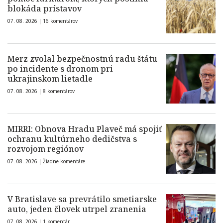
blokáda prístavov
07. 08. 2026 |
16 komentárov
Merz zvolal bezpečnostnú radu štátu
po incidente s dronom pri
ukrajinskom lietadle
07. 08. 2026 |
8 komentárov
MIRRI: Obnova Hradu Plaveč má spojiť
ochranu kultúrneho dedičstva s
rozvojom regiónov
07. 08. 2026 |
Žiadne komentáre
V Bratislave sa prevrátilo smetiarske
auto, jeden človek utrpel zranenia
07. 08. 2026 |
1 komentár