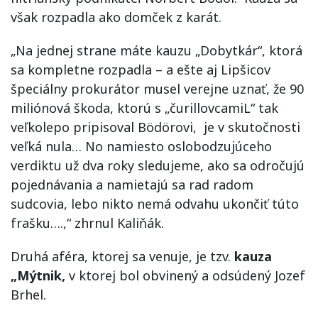
však rozpadla ako domček z karát.
„Na jednej strane máte kauzu „Dobytkár“, ktorá
sa kompletne rozpadla – a ešte aj Lipšicov
špeciálny prokurátor musel verejne uznať, že 90
miliónová škoda, ktorú s „čurillovcamiL“ tak
veľkolepo pripisoval Bödörovi, je v skutočnosti
veľká nula… No namiesto oslobodzujúceho
verdiktu už dva roky sledujeme, ako sa odročujú
pojednávania a namietajú sa rad radom
sudcovia, lebo nikto nemá odvahu ukončiť túto
frašku….,“ zhrnul Kaliňák.
Druhá aféra, ktorej sa venuje, je tzv.
kauza
„Mýtnik,
v ktorej bol obvinený a odsúdený Jozef
Brhel.