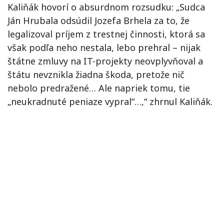
Kaliňák hovorí o absurdnom rozsudku: „Sudca
Ján Hrubala odsúdil Jozefa Brhela za to, že
legalizoval príjem z trestnej činnosti, ktorá sa
však podľa neho nestala, lebo prehral – nijak
štátne zmluvy na IT-projekty neovplyvňoval a
štátu nevznikla žiadna škoda, pretože nič
nebolo predražené… Ale napriek tomu, tie
„neukradnuté peniaze vypral“…,“ zhrnul Kaliňák.