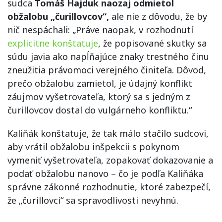
sudca
Tomáš Hajduk naozaj odmietol
obžalobu „čurillovcov“,
ale nie z dôvodu, že by
nič nespáchali: „Práve naopak, v rozhodnutí
explicitne konštatuje
, že popisované skutky sa
súdu javia ako napĺňajúce znaky trestného činu
zneužitia právomoci verejného činiteľa. Dôvod,
prečo obžalobu zamietol, je údajný konflikt
záujmov vyšetrovateľa, ktorý sa s jedným z
čurillovcov dostal do vulgárneho konfliktu.“
Kaliňák konštatuje, že tak málo stačilo sudcovi,
aby vrátil obžalobu inšpekcii s pokynom
vymeniť vyšetrovateľa, zopakovať dokazovanie a
podať obžalobu nanovo – čo je podľa Kaliňáka
správne zákonné rozhodnutie, ktoré zabezpečí,
že „čurillovci“ sa spravodlivosti nevyhnú.