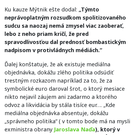
Ku kauze Mýtnik ešte dodal:
„Týmto
neprávoplatným rozsudkom spolitizovaného
sudcu sa naozaj nemá zmysel viac zaoberať,
lebo z neho priam kričí, že pred
spravodlivosťou dal prednosť bombastickým
nadpisom v protivládnych médiách.“
Ďalej konštatuje, že ak existuje mediálna
objednávka, dokážu zlého politika odsúdiť
trestným rozkazom napríklad za to, že za
symbolické euro daroval šrot, o ktorý mesiace
nikto nejavil záujem ani zadarmo a ktorého
odvoz a likvidácia by stála tisíce eur…. „Kde
mediálna objednávka absentuje, dokážu
„správneho politika“ ( v tomto bode má na mysli
exministra obrany
Jaroslava Naďa
), ktorý v