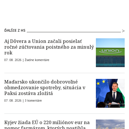
ĎALŠIE Z HS
Aj Dôvera a Union začali posielať
ročné zúčtovania poistného za minulý
rok
07. 08. 2026 |
Žiadne komentáre
Maďarsko ukončilo dobrovoľné
obmedzovanie spotreby, situácia v
Paksi zostáva zložitá
07. 08. 2026 |
3 komentáre
Kyjev žiada EÚ o 220 miliónov eur na
pomoc farmárom, ktorých postihla