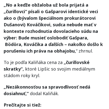
„No a keďže obžaloba už bola prijatá a
„čurillovci“ písali o Gašparovi identické veci
ako o (bývalom špeciálnom prokurátorovi
Dušanovi) Kováčikovi, sudca nebude mať v
kontexte rozhodnutia dovolacieho súdu na
výber: Bude musieť oslobodiť Gašpara,
Bödöra, Kováčika a ďalších – nakoľko došlo k
porušeniu ich práva na obhajobu,
“ zhrnul.
To je podľa Kaliňáka cena za
„čurillovské
skratky“,
ktoré Lipšic so svojim mediálnym
stádom roky kryl.
„Nezákonnosťou sa spravodlivosť nedá
dosiahnuť,“
dodal Kaliňák.
Prečítajte si tiež: