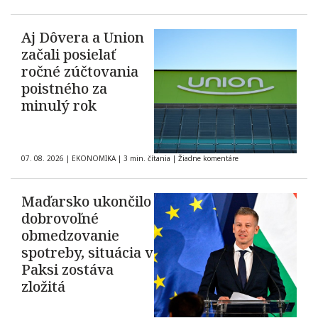
Aj Dôvera a Union
začali posielať
ročné zúčtovania
poistného za
minulý rok
07. 08. 2026
|
EKONOMIKA
|
3 min. čítania
|
Žiadne komentáre
Maďarsko ukončilo
dobrovoľné
obmedzovanie
spotreby, situácia v
Paksi zostáva
zložitá