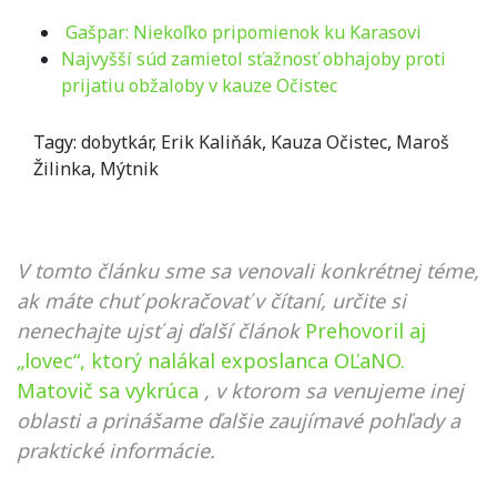
Gašpar: Niekoľko pripomienok ku Karasovi
Najvyšší súd zamietol sťažnosť obhajoby proti
prijatiu obžaloby v kauze Očistec
Tagy:
dobytkár
,
Erik Kaliňák
,
Kauza Očistec
,
Maroš
Žilinka
,
Mýtnik
V tomto článku sme sa venovali konkrétnej téme,
ak máte chuť pokračovať v čítaní, určite si
nenechajte ujsť aj ďalší článok
Prehovoril aj
„lovec“, ktorý nalákal exposlanca OĽaNO.
Matovič sa vykrúca
, v ktorom sa venujeme inej
oblasti a prinášame ďalšie zaujímavé pohľady a
praktické informácie.