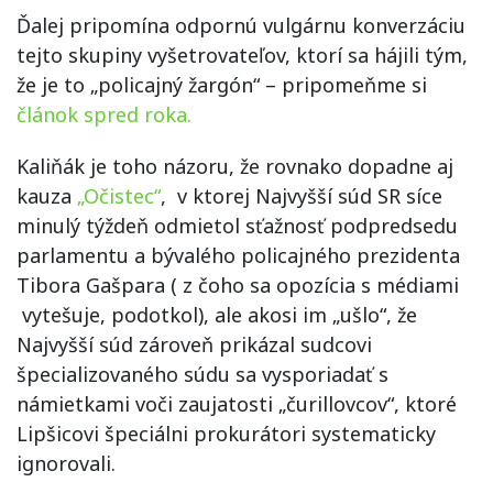
Ďalej pripomína odpornú vulgárnu konverzáciu
tejto skupiny vyšetrovateľov, ktorí sa hájili tým,
že je to „policajný žargón“ – pripomeňme si
článok spred roka.
Kaliňák je toho názoru, že rovnako dopadne aj
kauza
„Očistec“
, v ktorej Najvyšší súd SR síce
minulý týždeň odmietol sťažnosť podpredsedu
parlamentu a bývalého policajného prezidenta
Tibora Gašpara ( z čoho sa opozícia s médiami
vytešuje, podotkol), ale akosi im „ušlo“, že
Najvyšší súd zároveň prikázal sudcovi
špecializovaného súdu sa vysporiadať s
námietkami voči zaujatosti „čurillovcov“, ktoré
Lipšicovi špeciálni prokurátori systematicky
ignorovali.