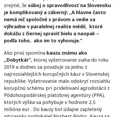
zrejmé, že
súboj o spravodlivosť na Slovensku
je komplikovaný a zákerný: „A hlavne často
nemá nič spoločné s právom a vedie sa
výhradne v paralelnej realite médií, ktoré
dokážu z čiernej spraviť bielu a naopak –
podľa toho, ako im to vyhovuje.“
Ako prvú spomína
kauzu známu ako
„Dobytkár“,
ktorej vyšetrovanie siaha do roku
2019 a dodnes sa považuje za jednu z
najrozsiahlejších korupčných káuz v Slovenskej
republike. Vyšetrovanie malo odokryť rozsiahlu
korupčnú schému pri prideľovaní agrodotácií z
Pôdohospodárskej platobnej agentúry (PPA),
ktorých výška sa pohybuje v hodnote 2,5
milióna eur . Do kauzy bol údajne zapletený
nitriansky podnikateľ Norbert Bödör. Kauza sa