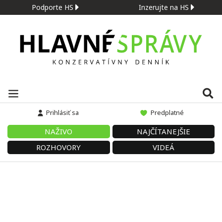
Podporte HS
Inzerujte na HS
Prihlásiť sa
Predplatné
NAŽIVO
NAJČÍTANEJŠIE
ROZHOVORY
VIDEÁ