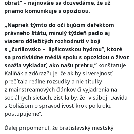
obrat“ – najnovšie sa dozvedáme, že už
priamo komunikuje s opozíciou.
„Napriek týmto do očí bijúcim defektom
právneho štátu, minulý týždeň padlo aj
viacero dôležitých rozhodnutí v boji
s „čurillovsko – lipšicovskou hydrou“, ktoré
sa protivládne médiá spolu s opozíciou o život
snažia vykladať, ako našu prehru,“
konštatuje
Kaliňák a zdôrazňuje, že ak by si verejnosť
prečítala reálne rozsudky a nie titulky
z mainstreamových článkov či vyjadrenia na
sociálnych sieťach, zistila by, že „v súboji Dávida
s Goliášom o spravodlivosť krok po kroku
postupujeme“.
Ďalej pripomenul, že bratislavský mestský