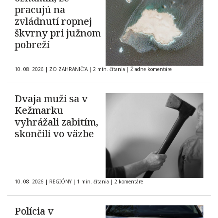
pracujú na
zvládnutí ropnej
škvrny pri južnom
pobreží
10. 08. 2026
|
ZO ZAHRANIČIA
|
2 min. čítania
|
Žiadne komentáre
Dvaja muži sa v
Kežmarku
vyhrážali zabitím,
skončili vo väzbe
10. 08. 2026
|
REGIÓNY
|
1 min. čítania
|
2 komentáre
Polícia v