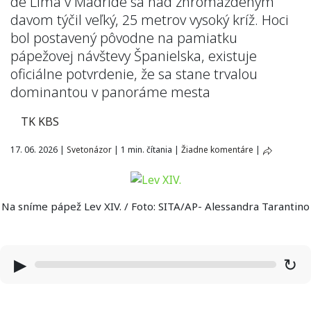
de Lima v Madride sa nad zhromaždeným
davom týčil veľký, 25 metrov vysoký kríž. Hoci
bol postavený pôvodne na pamiatku
pápežovej návštevy Španielska, existuje
oficiálne potvrdenie, že sa stane trvalou
dominantou v panoráme mesta
TK KBS
17. 06. 2026
|
Svetonázor
|
1 min. čítania
|
Žiadne komentáre
|
Na sníme pápež Lev XIV. / Foto: SITA/AP- Alessandra Tarantino
▶
↻