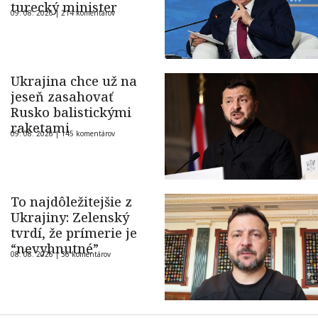
turecký minister
09. 08. 2026 |
214 komentárov
Ukrajina chce už na
jeseň zasahovať
Rusko balistickými
raketami
09. 08. 2026 |
145 komentárov
To najdôležitejšie z
Ukrajiny: Zelenský
tvrdí, že prímerie je
“nevyhnutné”
08. 08. 2026 |
36 komentárov