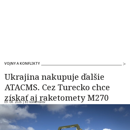
VOJNY A KONFLIKTY
Ukrajina nakupuje ďalšie
ATACMS. Cez Turecko chce
získať aj raketomety M270
09. 08. 2026 |
83 komentárov