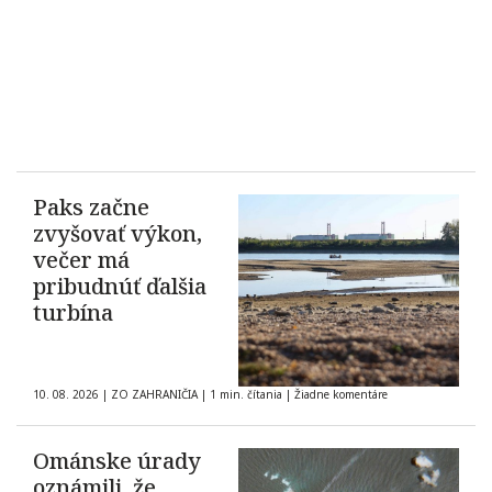
Paks začne
zvyšovať výkon,
večer má
pribudnúť ďalšia
turbína
10. 08. 2026
|
ZO ZAHRANIČIA
|
1 min. čítania
|
Žiadne komentáre
Ománske úrady
oznámili, že