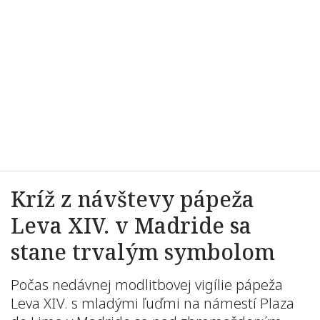
Kríž z návštevy pápeža
Leva XIV. v Madride sa
stane trvalým symbolom
Počas nedávnej modlitbovej vigílie pápeža
Leva XIV. s mladými ľuďmi na námestí Plaza