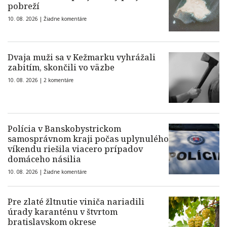
pobreží
10. 08. 2026 |
Žiadne komentáre
Dvaja muži sa v Kežmarku vyhrážali
zabitím, skončili vo väzbe
10. 08. 2026 |
2 komentáre
Polícia v Banskobystrickom
samosprávnom kraji počas uplynulého
víkendu riešila viacero prípadov
domáceho násilia
10. 08. 2026 |
Žiadne komentáre
Pre zlaté žltnutie viniča nariadili
úrady karanténu v štvrtom
bratislavskom okrese