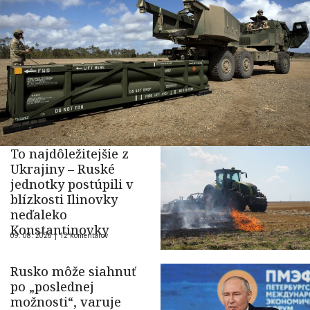
To najdôležitejšie z
Ukrajiny – Ruské
jednotky postúpili v
blízkosti Ilinovky
neďaleko
Konstantinovky
09. 08. 2026 |
12 komentárov
Rusko môže siahnuť
po „poslednej
možnosti“, varuje