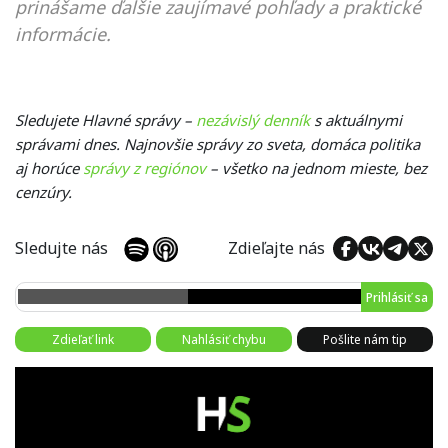
prinášame ďalšie zaujímavé pohľady a praktické
informácie.
Sledujete Hlavné správy –
nezávislý denník
s aktuálnymi
správami dnes. Najnovšie správy zo sveta, domáca politika
aj horúce
správy z regiónov
– všetko na jednom mieste, bez
cenzúry.
Sledujte nás
Zdieľajte nás
Prihlásiť sa
Zdieľať link
Nahlásiť chybu
Pošlite nám tip