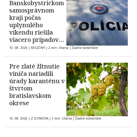
Banskobystrickom
samosprávnom
kraji počas
uplynulého
víkendu riešila
viacero prípadov
domáceho násilia
10. 08. 2026
|
REGIÓNY
|
2 min. čítania
|
Žiadne komentáre
Pre zlaté žltnutie
viniča nariadili
úrady karanténu v
štvrtom
bratislavskom
okrese
10. 08. 2026
|
Z DOMOVA
|
2 min. čítania
|
Žiadne komentáre