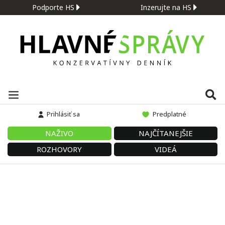
Podporte HS
Inzerujte na HS
Prihlásiť sa
Predplatné
NAŽIVO
NAJČÍTANEJŠIE
ROZHOVORY
VIDEÁ