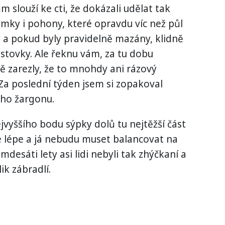
slouží ke cti, že dokázali udělat tak
omky i pohony, které opravdu víc než půl
y a pokud byly pravidelně mazány, klidně
 stovky. Ale řeknu vám, za tu dobu
ně zarezly, že to mnohdy ani rázový
Za poslední týden jsem si zopakoval
ho žargonu.
ejvyššího bodu sýpky dolů tu nejtěžší část
de lépe a já nebudu muset balancovat na
desáti lety asi lidi nebyli tak zhýčkaní a
ik zábradlí.