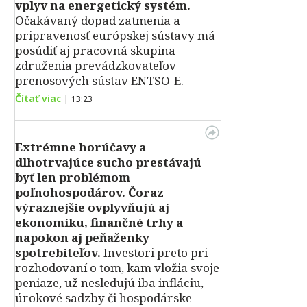
vplyv na energetický systém.
Očakávaný dopad zatmenia a
pripravenosť európskej sústavy má
posúdiť aj pracovná skupina
združenia prevádzkovateľov
prenosových sústav ENTSO-E.
Čítať viac
|
13:23
Extrémne horúčavy a
dlhotrvajúce sucho prestávajú
byť len problémom
poľnohospodárov. Čoraz
výraznejšie ovplyvňujú aj
ekonomiku, finančné trhy a
napokon aj peňaženky
spotrebiteľov.
Investori preto pri
rozhodovaní o tom, kam vložia svoje
peniaze, už nesledujú iba infláciu,
úrokové sadzby či hospodárske