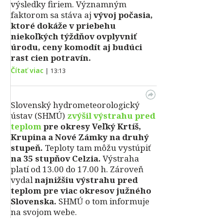
výsledky firiem. Významným
faktorom sa stáva aj
vývoj počasia,
ktoré dokáže v priebehu
niekoľkých týždňov ovplyvniť
úrodu, ceny komodít aj budúci
rast cien potravín.
Čítať viac
|
13:13
Slovenský hydrometeorologický
ústav (SHMÚ)
zvýšil výstrahu pred
teplom
pre okresy Veľký Krtíš,
Krupina a Nové Zámky na druhý
stupeň.
Teploty tam môžu vystúpiť
na 35 stupňov Celzia.
Výstraha
platí od 13.00 do 17.00 h. Zároveň
vydal
najnižšiu výstrahu pred
teplom pre viac okresov južného
Slovenska.
SHMÚ o tom informuje
na svojom webe.