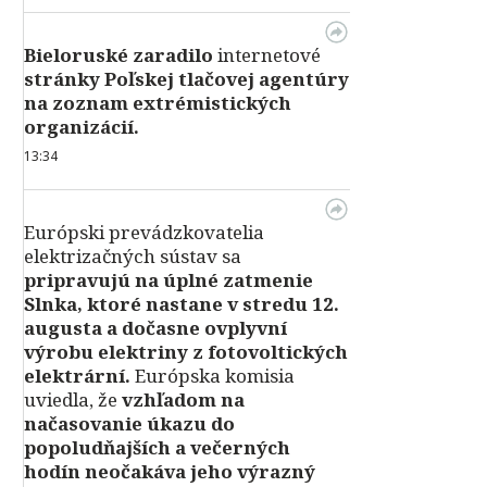
Bieloruské zaradilo
internetové
stránky Poľskej tlačovej agentúry
na zoznam extrémistických
organizácií.
13:34
Európski prevádzkovatelia
elektrizačných sústav sa
pripravujú na úplné zatmenie
Slnka, ktoré nastane v stredu 12.
augusta a dočasne ovplyvní
výrobu elektriny z fotovoltických
elektrární.
Európska komisia
uviedla, že
vzhľadom na
načasovanie úkazu do
popoludňajších a večerných
hodín neočakáva jeho výrazný