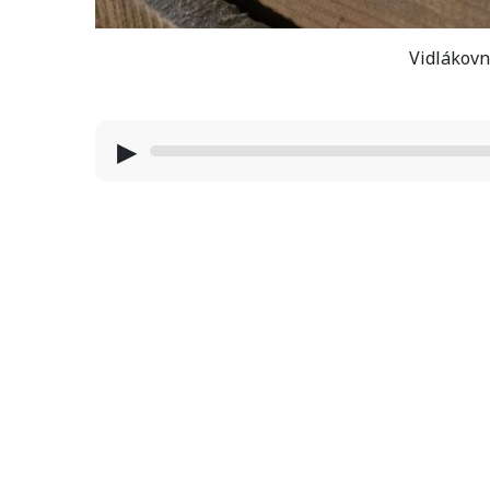
Vidlákovna
▶