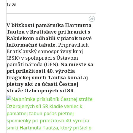
13:08
V blízkosti pamätníka Hartmuta
Tautza v Bratislave pri hranici s
Rakúskom odhalili v piatok nové
informačné tabule.
Pripravil ich
Bratislavský samosprávny kraj
(BSK) v spolupráci s Ústavom
pamäti národa (ÚPN).
Na mieste sa
pri príležitosti 40. výročia
tragickej smrti Tautza konal aj
pietny akt za účasti Čestnej
stráže Ozbrojených síl SR
.