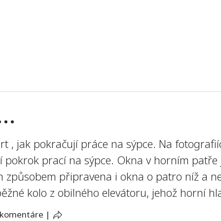
e…
port , jak pokračují práce na sýpce. Na fotogra
ní pokrok prací na sýpce. Okna v horním patře
ým způsobem připravena i okna o patro níž a 
ěžné kolo z obilného elevátoru, jehož horní hl
 komentáre
|