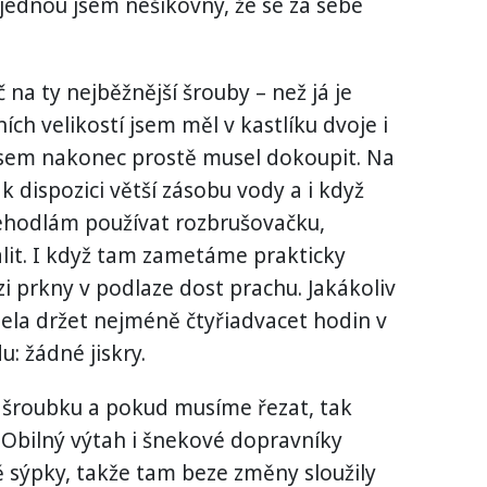
ajednou jsem nešikovný, že se za sebe
č na ty nejběžnější šrouby – než já je
ích velikostí jsem měl v kastlíku dvoje i
i jsem nakonec prostě musel dokoupit. Na
 dispozici větší zásobu vody a i když
nehodlám používat rozbrušovačku,
álit. I když tam zametáme prakticky
i prkny v podlaze dost prachu. Jakákoliv
ela držet nejméně čtyřiadvacet hodin v
: žádné jiskry.
šroubku a pokud musíme řezat, tak
. Obilný výtah i šnekové dopravníky
 sýpky, takže tam beze změny sloužily