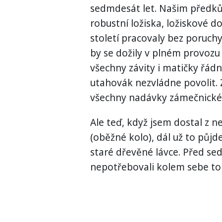
sedmdesát let. Našim předkům 
robustní ložiska, ložiskové d
století pracovaly bez poruch
by se dožily v plném provozu
všechny závity i matičky řád
utahovák nezvládne povolit. 
všechny nadávky zámečnické
Ale teď, když jsem dostal z n
(oběžné kolo), dál už to půj
staré dřevěné lávce. Před sedm
nepotřebovali kolem sebe tol