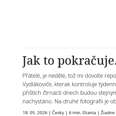
Jak to pokračuj
Přátelé, je neděle, tož mi dovolte re
Vydlákoviče, kterak kontroluje týden
příštích čtrnácti dnech budou stejn
nachystáno. Na druhé fotografii je ob
18. 05. 2026
|
Česky
|
6 min. čítania
|
Žiadne