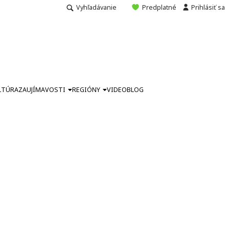
Vyhľadávanie
Predplatné
Prihlásiť sa
LTÚRA
ZAUJÍMAVOSTI
REGIÓNY
VIDEO
BLOG