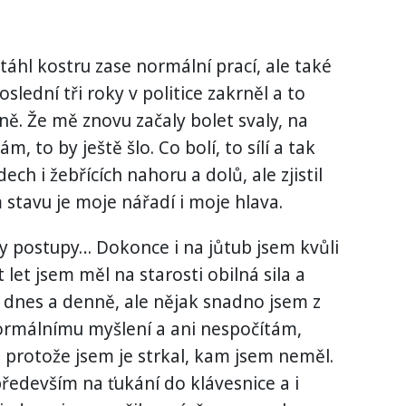
otáhl kostru zase normální prací, ale také
oslední tři roky v politice zakrněl a to
ně. Že mě znovu začaly bolet svaly, na
, to by ještě šlo. Co bolí, to sílí a tak
ech i žebřících nahoru a dolů, ale zjistil
 stavu je moje nářadí i moje hlava.
y postupy… Dokonce i na jůtub jsem kvůli
et jsem měl na starosti obilná sila a
 dnes a denně, ale nějak snadno jsem z
normálnímu myšlení a ani nespočítám,
e, protože jsem je strkal, kam jsem neměl.
především na ťukání do klávesnice a i