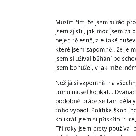
Musím říct, že jsem si rád pr
jsem zjistil, jak moc jsem za p
nejen tělesně, ale také dušev
které jsem zapomněl, že je mám
jsem si užíval běhání po schod
jsem bohužel, v jak mizerném
Než já si vzpomněl na všechn
tomu musel koukat… Dvanáct l
podobné práce se tam dělaly
toho vypadl. Politika škodí 
kolikrát jsem si přiskřípl ruc
Tři roky jsem prsty používal 