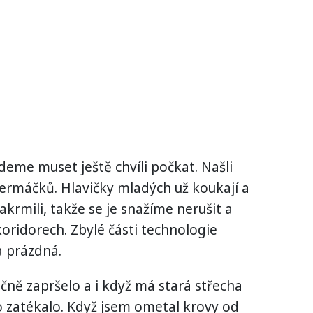
eme muset ještě chvíli počkat. Našli
čermáčků. Hlavičky mladých už koukají a
nakrmili, takže se je snažíme nerušit a
koridorech. Zbylé části technologie
 prázdná.
ně zapršelo a i když má stará střecha
lo zatékalo. Když jsem ometal krovy od