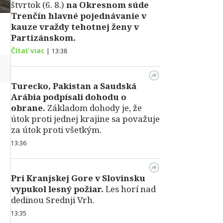
štvrtok (6. 8.)
na Okresnom súde
Trenčín hlavné pojednávanie v
kauze vraždy tehotnej ženy v
Partizánskom.
Čítať viac
|
13:38
↻
Turecko, Pakistan a Saudská
Arábia podpísali dohodu o
obrane.
Základom dohody je, že
útok proti jednej krajine sa považuje
za útok proti všetkým.
13:36
Pri Kranjskej Gore v Slovinsku
vypukol lesný požiar.
Les horí nad
dedinou Srednji Vrh.
13:35