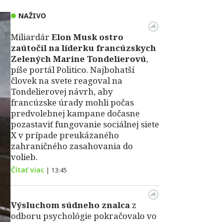
NAŽIVO
Miliardár
Elon Musk ostro
zaútočil na líderku francúzskych
Zelených Marine Tondelierovú
,
píše portál Politico. Najbohatší
človek na svete reagoval na
Tondelierovej návrh, aby
francúzske úrady mohli počas
predvolebnej kampane dočasne
pozastaviť fungovanie sociálnej siete
X v prípade preukázaného
zahraničného zasahovania do
volieb.
Čítať viac
|
13:45
Výsluchom súdneho znalca
z
odboru psychológie pokračovalo vo