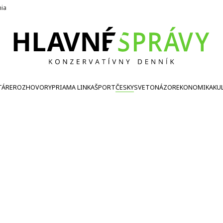
nia
TÁRE
ROZHOVORY
PRIAMA LINKA
ŠPORT
ČESKY
SVETONÁZOR
EKONOMIKA
KU