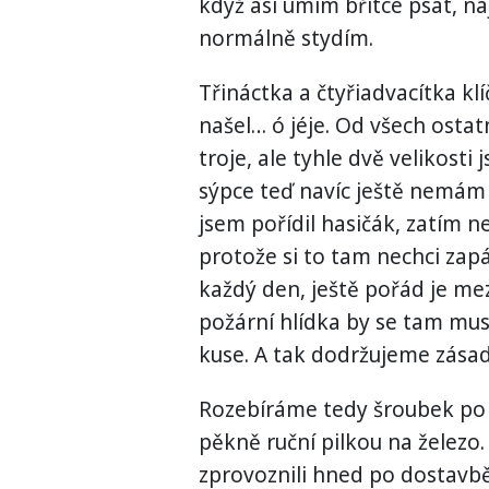
když asi umím břitce psát, n
normálně stydím.
Třináctka a čtyřiadvacítka klí
našel… ó jéje. Od všech ostatn
troje, ale tyhle dvě velikost
sýpce teď navíc ještě nemám k
jsem pořídil hasičák, zatím 
protože si to tam nechci zap
každý den, ještě pořád je mez
požární hlídka by se tam mus
kuse. A tak dodržujeme zásadu
Rozebíráme tedy šroubek po 
pěkně ruční pilkou na železo
zprovoznili hned po dostavbě