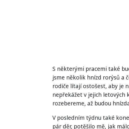
S některými pracemi také bud
jsme několik hnízd rorýsů a 
rodiče lítají ostošest, aby je 
nepřekážet v jejich letových 
rozebereme, až budou hnízda
V posledním týdnu také koneč
pár děr, potěšilo mě, jak má