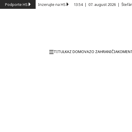
Podporte HS
Inzerujte na HS
13:54
|
07. august 2026
|
Štefá
TITULKA
Z DOMOVA
ZO ZAHRANIČIA
KOMEN