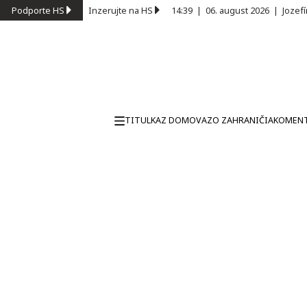
Podporte HS
Inzerujte na HS
14:39
|
06. august 2026
|
Jozef
TITULKA
Z DOMOVA
ZO ZAHRANIČIA
KOMEN