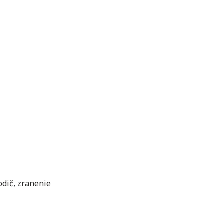
odič
,
zranenie