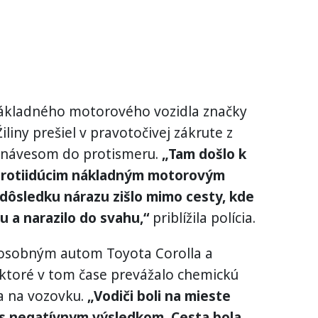
 nákladného motorového vozidla značky
liny prešiel v pravotočivej zákrute z
s návesom do protismeru.
„Tam došlo k
s protiidúcim nákladným motorovým
 dôsledku nárazu zišlo mimo cesty, kde
 a narazilo do svahu,“
priblížila polícia.
s osobným autom Toyota Corolla a
ktoré v tom čase prevážalo chemickú
a na vozovku.
„Vodiči boli na mieste
s negatívnym výsledkom. Cesta bola