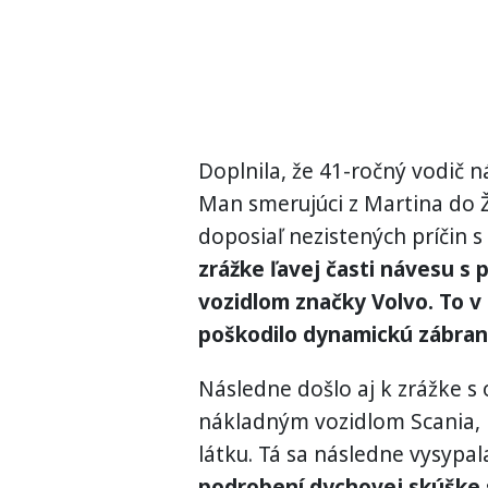
Doplnila, že 41-ročný vodič
Man smerujúci z Martina do Ži
doposiaľ nezistených príčin 
zrážke ľavej časti návesu 
vozidlom značky Volvo. To v
poškodilo dynamickú zábranu
Následne došlo aj k zrážke 
nákladným vozidlom Scania, 
látku. Tá sa následne vysypal
podrobení dychovej skúške 