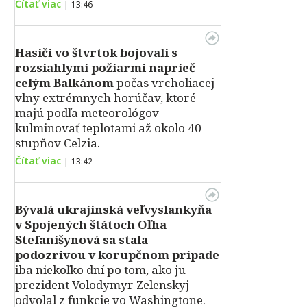
Čítať viac
|
13:46
Hasiči vo štvrtok bojovali s
rozsiahlymi požiarmi naprieč
celým Balkánom
počas vrcholiacej
vlny extrémnych horúčav, ktoré
majú podľa meteorológov
kulminovať teplotami až okolo 40
stupňov Celzia.
Čítať viac
|
13:42
Bývalá ukrajinská veľvyslankyňa
v Spojených štátoch Oľha
Stefanišynová sa stala
podozrivou v korupčnom prípade
iba niekoľko dní po tom, ako ju
prezident Volodymyr Zelenskyj
odvolal z funkcie vo Washingtone.