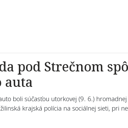
a pod Strečnom spôs
 auta
auto boli súčasťou utorkovej (9. 6.) hromadne
ilinská krajská polícia na sociálnej sieti, pri 