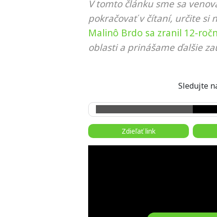
V tomto článku sme sa venova
pokračovať v čítaní, určite si 
Malinô Brdo sa zranil 12-ročn
oblasti a prinášame ďalšie za
Sledujte
Zdieľať link