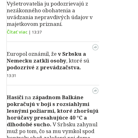
Vyšetrovatelia ju podozrievajú z
nezákonného obohatenia a
uvádzania nepravdivých údajov v
majetkovom priznaní.
Čítať viac
|
13:37
Europol oznámil, že
v Srbsku a
Nemecku zatkli osoby
, ktoré sú
podozrivé z prevádzačstva.
13:31
Hasiči
na
západnom Balkáne
pokračujú v boji s rozsiahlymi
lesnými požiarmi, ktoré zhoršujú
horúčavy presahujúce 40 °C a
dlhodobé sucho.
V Srbsku zahynul
muž po tom, čo sa mu vymkol spod
kontroly oheň založený pri dome.