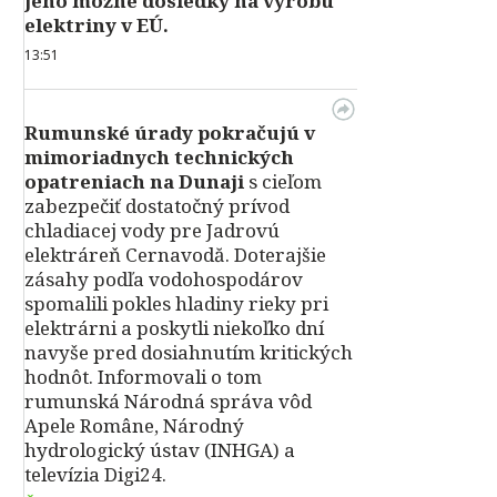
jeho možné dôsledky na výrobu
elektriny v EÚ.
13:51
Rumunské úrady pokračujú v
mimoriadnych technických
opatreniach na Dunaji
s cieľom
zabezpečiť dostatočný prívod
chladiacej vody pre Jadrovú
elektráreň Cernavodă. Doterajšie
zásahy podľa vodohospodárov
spomalili pokles hladiny rieky pri
elektrárni a poskytli niekoľko dní
navyše pred dosiahnutím kritických
hodnôt. Informovali o tom
rumunská Národná správa vôd
Apele Române, Národný
hydrologický ústav (INHGA) a
televízia Digi24.