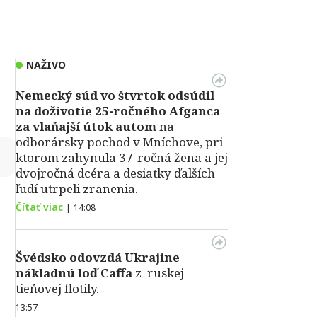
NAŽIVO
Nemecký súd vo štvrtok odsúdil
na doživotie 25-ročného Afganca
za vlaňajší útok autom
na
odborársky pochod v Mníchove, pri
↻
ktorom zahynula 37-ročná žena a jej
dvojročná dcéra a desiatky ďalších
ľudí utrpeli zranenia.
Čítať viac
|
14:08
Švédsko odovzdá Ukrajine
nákladnú loď Caffa
z ruskej
tieňovej flotily.
13:57