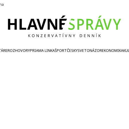
ína
TÁRE
ROZHOVORY
PRIAMA LINKA
ŠPORT
ČESKY
SVETONÁZOR
EKONOMIKA
KU