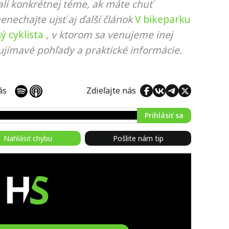
li konkrétnej téme, ak máte chuť
nenechajte ujsť aj ďalší článok
V bikeparku
ý cyklista
, v ktorom sa venujeme inej
ujímavé pohľady a praktické informácie.
 nás
Zdieľajte nás
Prihlásiť sa
Nahlásiť chybu
Pošlite nám tip