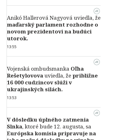
Anikó Hallerová Nagyová uviedla, že
maďarský parlament rozhodne o
novom prezidentovi na budúci
utorok.
13:55
Vojenská ombudsmanka
Oľha
Rešetylovova
uviedla, že
približne
16 000 cudzincov slúži v
ukrajinských silách.
13:53
V dôsledku úplného zatmenia
Slnka
, ktoré bude 12. augusta, sa
Európska komisia pripravuje na