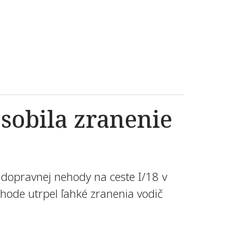
obila zranenie
j dopravnej nehody na ceste I/18 v
nehode utrpel ľahké zranenia vodič