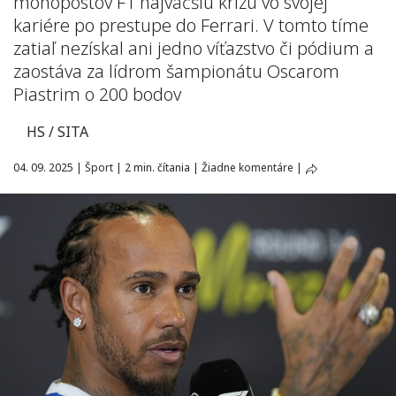
monopostov F1 najväčšiu krízu vo svojej
kariére po prestupe do Ferrari. V tomto tíme
zatiaľ nezískal ani jedno víťazstvo či pódium a
zaostáva za lídrom šampionátu Oscarom
Piastrim o 200 bodov
HS / SITA
04. 09. 2025
|
Šport
|
2 min. čítania
|
Žiadne komentáre
|