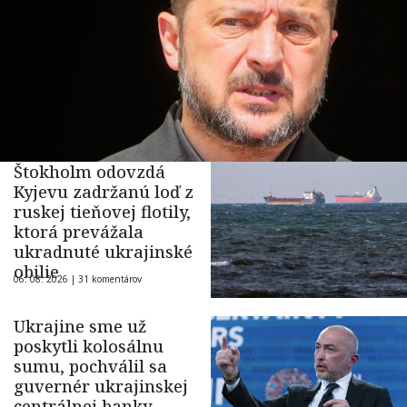
Štokholm odovzdá
Kyjevu zadržanú loď z
ruskej tieňovej flotily,
ktorá prevážala
ukradnuté ukrajinské
obilie
06. 08. 2026 |
31 komentárov
Ukrajine sme už
poskytli kolosálnu
sumu, pochválil sa
guvernér ukrajinskej
centrálnej banky