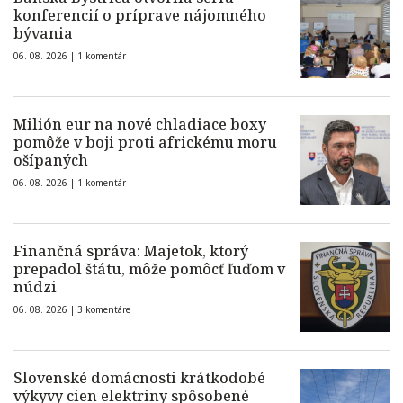
konferencií o príprave nájomného
bývania
06. 08. 2026 |
1 komentár
Milión eur na nové chladiace boxy
pomôže v boji proti africkému moru
ošípaných
06. 08. 2026 |
1 komentár
Finančná správa: Majetok, ktorý
prepadol štátu, môže pomôcť ľuďom v
núdzi
06. 08. 2026 |
3 komentáre
Slovenské domácnosti krátkodobé
výkyvy cien elektriny spôsobené