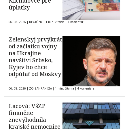
Michalovce pre
úplatky
06. 08. 2026
|
REGIÓNY
|
1 min. čítania
|
1 komentár
Zelenskyj prvýkrát
od začiatku vojny
na Ukrajine
navštívi Srbsko,
Kyjev ho chce
odpútať od Moskvy
06. 08. 2026
|
ZO ZAHRANIČIA
|
1 min. čítania
|
4 komentáre
Lacová: VšZP
finančne
znevýhodnila
krajské nemocnice