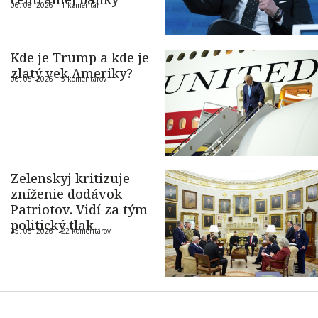
06. 08. 2026 |
1 komentár
Kde je Trump a kde je
zlatý vek Ameriky?
06. 08. 2026 |
5 komentárov
Zelenskyj kritizuje
zníženie dodávok
Patriotov. Vidí za tým
politický tlak
05. 08. 2026 |
22 komentárov