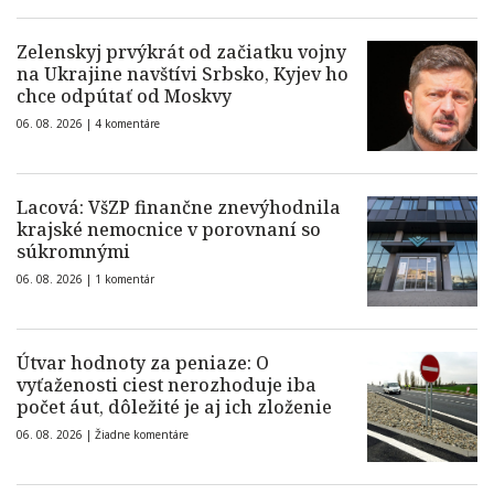
Zelenskyj prvýkrát od začiatku vojny
na Ukrajine navštívi Srbsko, Kyjev ho
chce odpútať od Moskvy
06. 08. 2026 |
4 komentáre
Lacová: VšZP finančne znevýhodnila
krajské nemocnice v porovnaní so
súkromnými
06. 08. 2026 |
1 komentár
Útvar hodnoty za peniaze: O
vyťaženosti ciest nerozhoduje iba
počet áut, dôležité je aj ich zloženie
06. 08. 2026 |
Žiadne komentáre