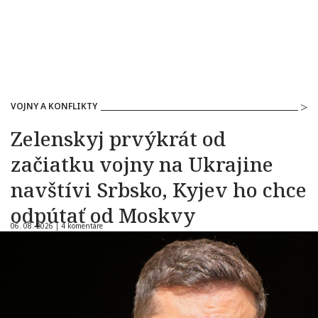
VOJNY A KONFLIKTY
Zelenskyj prvýkrát od
začiatku vojny na Ukrajine
navštívi Srbsko, Kyjev ho chce
odpútať od Moskvy
06. 08. 2026 |
4 komentáre