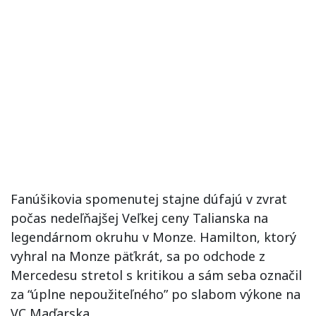
Fanúšikovia spomenutej stajne dúfajú v zvrat
počas nedeľňajšej Veľkej ceny Talianska na
legendárnom okruhu v Monze. Hamilton, ktorý
vyhral na Monze päťkrát, sa po odchode z
Mercedesu stretol s kritikou a sám seba označil
za “úplne nepoužiteľného” po slabom výkone na
VC Maďarska.