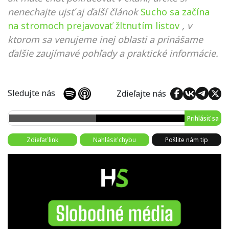
nenechajte ujsť aj ďalší článok
Sucho sa začína
na stromoch prejavovať žltnutím listov
, v
ktorom sa venujeme inej oblasti a prinášame
ďalšie zaujímavé pohľady a praktické informácie.
Sledujte nás
Zdieľajte nás
Prihlásiť sa
Zdieľať link
Nahlásiť chybu
Pošlite nám tip