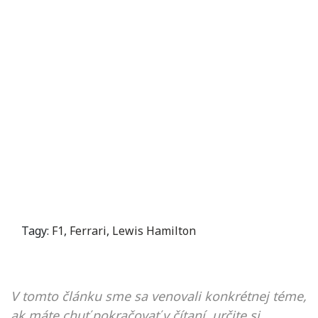
Tagy:
F1
,
Ferrari
,
Lewis Hamilton
V tomto článku sme sa venovali konkrétnej téme,
ak máte chuť pokračovať v čítaní, určite si