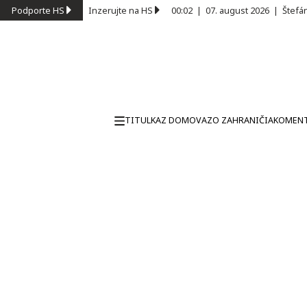
Podporte HS
Inzerujte na HS
00:02
|
07. august 2026
|
Štefá
TITULKA
Z DOMOVA
ZO ZAHRANIČIA
KOMEN