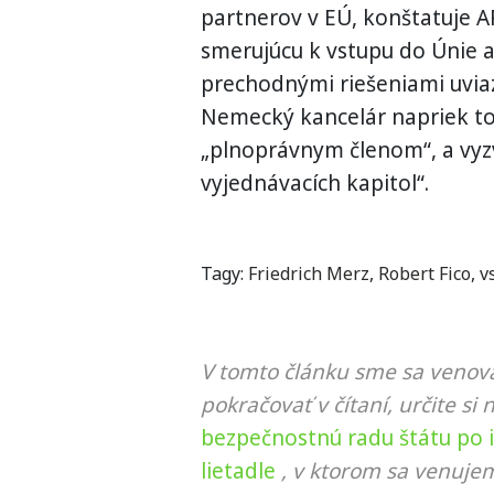
partnerov v EÚ, konštatuje AF
smerujúcu k vstupu do Únie 
prechodnými riešeniami uvia
Nemecký kancelár napriek to
„plnoprávnym členom“, a vyz
vyjednávacích kapitol“.
Tagy:
Friedrich Merz
,
Robert Fico
,
v
V tomto článku sme sa venova
pokračovať v čítaní, určite si 
bezpečnostnú radu štátu po 
lietadle
, v ktorom sa venujem