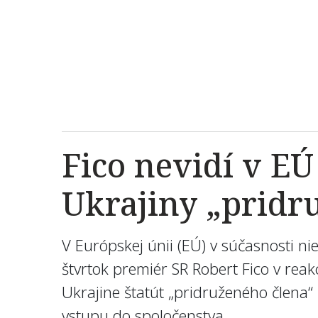
Fico nevidí v E
Ukrajiny „pridr
V Európskej únii (EÚ) v súčasnosti nie
štvrtok premiér SR Robert Fico v reak
Ukrajine štatút „pridruženého člena
vstupu do spoločenstva