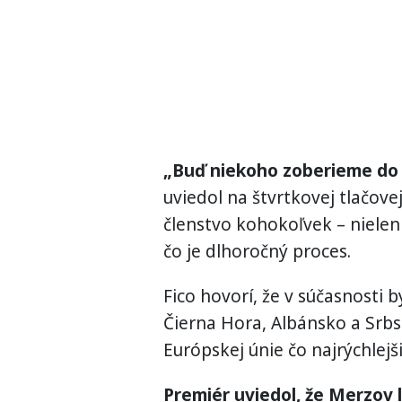
„Buď niekoho zoberieme do 
uviedol na štvrtkovej tlačovej
členstvo kohokoľvek – nielen
čo je dlhoročný proces.
Fico hovorí, že v súčasnosti b
Čierna Hora, Albánsko a Srbsk
Európskej únie čo najrýchlejš
Premiér uviedol, že Merzov 