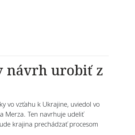
 návrh urobiť z
oky vo vzťahu k Ukrajine, uviedol vo
ha Merza. Ten navrhuje udeliť
 bude krajina prechádzať procesom