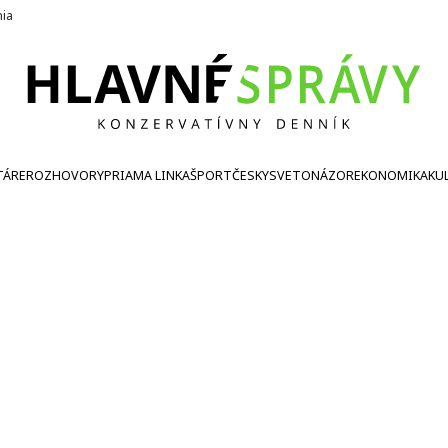
nia
TÁRE
ROZHOVORY
PRIAMA LINKA
ŠPORT
ČESKY
SVETONÁZOR
EKONOMIKA
KU