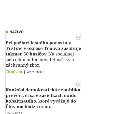
NAŽIVO
Pri požiari lesného porastu v
Trstíne v okrese Trnava zasahuje
takmer 50 hasičov.
Na sociálnej
sieti o tom informoval Hasičský a
↻
záchranný zbor.
Čítať viac
|
Včera 20:13
Konžská demokratická republika
preverí, či sa v zásielkach oxidu
kobaltnatého
, ktoré vyvážajú
do
Číny nachádza urán.
Včera 20:12