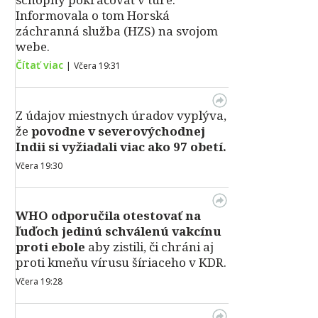
Informovala o tom Horská
záchranná služba (HZS) na svojom
webe.
Čítať viac
|
Včera 19:31
Z údajov miestnych úradov vyplýva,
že
povodne v severovýchodnej
Indii si vyžiadali viac ako 97 obetí.
Včera 19:30
WHO odporučila otestovať na
ľuďoch jedinú schválenú vakcínu
proti ebole
aby zistili, či chráni aj
proti kmeňu vírusu šíriaceho v KDR.
Včera 19:28