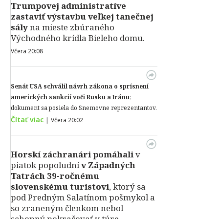
Trumpovej administratíve
zastaviť výstavbu veľkej tanečnej
sály
na mieste zbúraného
Východného krídla Bieleho domu.
Včera 20:08
Senát USA schválil návrh zákona o sprísnení
amerických sankcií voči Rusku a Iránu
;
dokument sa posiela do Snemovne reprezentantov.
Čítať viac
|
Včera 20:02
Horskí záchranári pomáhali
v
piatok popoludní
v Západných
Tatrách 39-ročnému
slovenskému turistovi
, ktorý sa
pod Predným Salatínom pošmykol a
so zraneným členkom nebol
schopný pokračovať v túre.