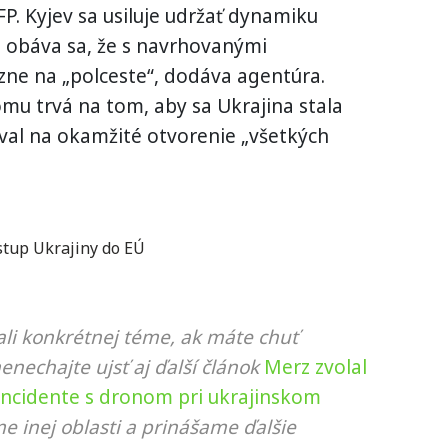
P. Kyjev sa usiluje udržať dynamiku
a obáva sa, že s navrhovanými
zne na „polceste“, dodáva agentúra.
mu trvá na tom, aby sa Ukrajina stala
val na okamžité otvorenie „všetkých
stup Ukrajiny do EÚ
li konkrétnej téme, ak máte chuť
nenechajte ujsť aj ďalší článok
Merz zvolal
incidente s dronom pri ukrajinskom
e inej oblasti a prinášame ďalšie