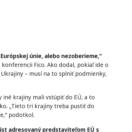
Európskej únie, alebo nezoberieme,“
 konferencii Fico. Ako dodal, pokiaľ ide o
 Ukrajiny – musí na to splniť podmienky,
y iné krajiny mali vstúpiť do EÚ, a to
o. „Tieto tri krajiny treba pustiť do
ie,“ podotkol.
list adresovaný predstaviteľom EÚ s