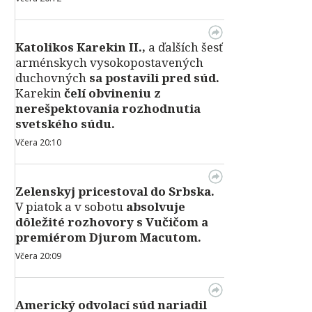
Katolikos Karekin II.,
a ďalších šesť
arménskych vysokopostavených
duchovných
sa postavili pred súd.
Karekin
čelí obvineniu z
nerešpektovania rozhodnutia
svetského súdu.
Včera 20:10
Zelenskyj pricestoval do Srbska.
V piatok a v sobotu
absolvuje
dôležité rozhovory s Vučičom a
premiérom Djurom Macutom.
Včera 20:09
Americký odvolací súd nariadil