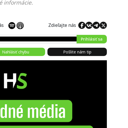
é informácie.
 nás
Zdieľajte nás
Prihlásiť sa
Nahlásiť chybu
Pošlite nám tip