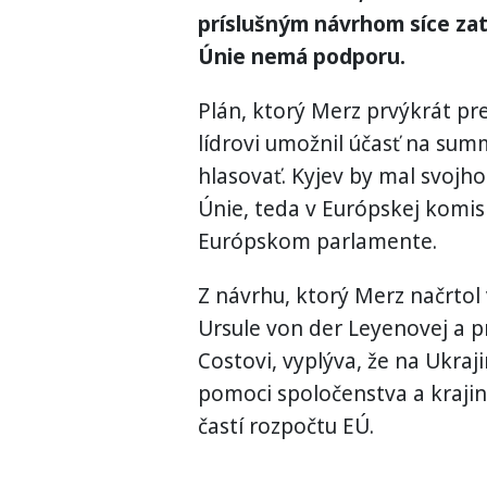
príslušným návrhom síce zati
Únie nemá podporu.
Plán, ktorý Merz prvýkrát pr
lídrovi umožnil účasť na sum
hlasovať. Kyjev by mal svojho
Únie, teda v Európskej komisi
Európskom parlamente.
Z návrhu, ktorý Merz načrtol
Ursule von der Leyenovej a p
Costovi, vyplýva, že na Ukra
pomoci spoločenstva a krajin
častí rozpočtu EÚ.