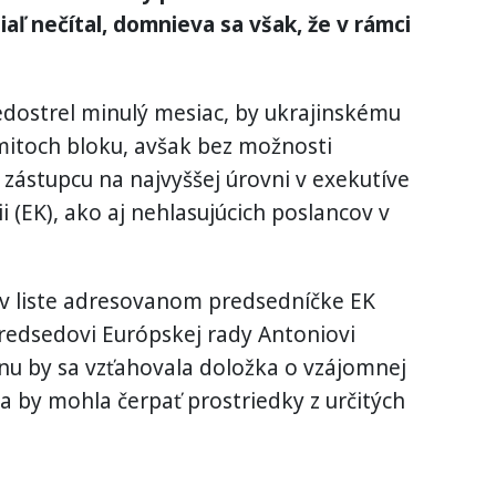
aľ nečítal, domnieva sa však, že v rámci
edostrel minulý mesiac, by ukrajinskému
mitoch bloku, avšak bez možnosti
 zástupcu na najvyššej úrovni v exekutíve
i (EK), ako aj nehlasujúcich poslancov v
 v liste adresovanom predsedníčke EK
redsedovi Európskej rady Antoniovi
jinu by sa vzťahovala doložka o vzájomnej
a by mohla čerpať prostriedky z určitých