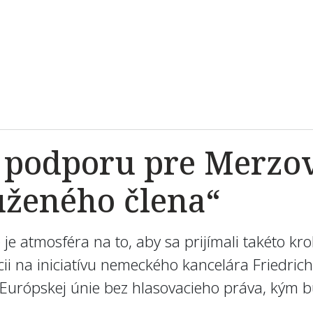
Ú podporu pre Merzov
uženého člena“
 je atmosféra na to, aby sa prijímali takéto kr
cii na iniciatívu nemeckého kancelára Friedric
“ Európskej únie bez hlasovacieho práva, kým