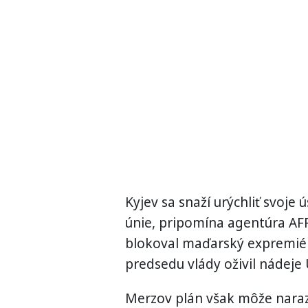
Kyjev sa snaží urýchliť svoje 
únie, pripomína agentúra AF
blokoval maďarský expremiér 
predsedu vlády oživil nádeje 
Merzov plán však môže narazi