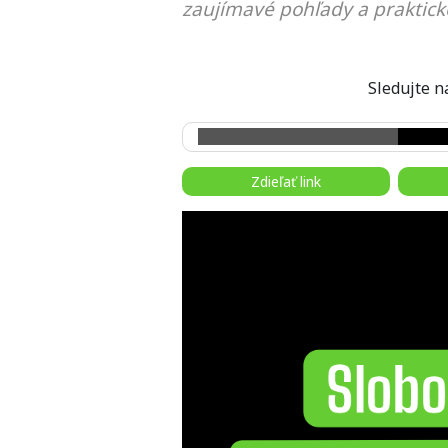
zaujímavé pohľady a praktick
Sledujte
Zdieľať link