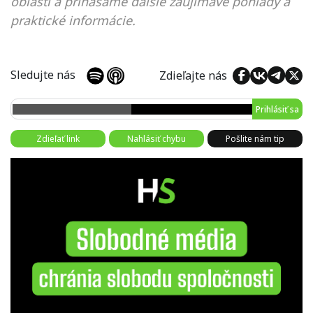
oblasti a prinášame ďalšie zaujímavé pohľady a
praktické informácie.
Sledujte nás
Zdieľajte nás
Prihlásiť sa
Zdieľať link
Nahlásiť chybu
Pošlite nám tip