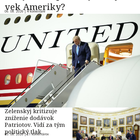
vek Ameriky?
06. 08. 2026 |
4 komentáre
Zelenskyj kritizuje
zníženie dodávok
Patriotov. Vidí za tým
politický tlak
05. 08. 2026 |
21 komentárov