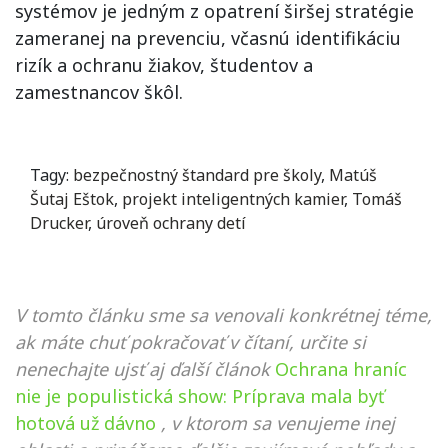
systémov je jedným z opatrení širšej stratégie
zameranej na prevenciu, včasnú identifikáciu
rizík a ochranu žiakov, študentov a
zamestnancov škôl.
Tagy:
bezpečnostný štandard pre školy
,
Matúš
Šutaj Eštok
,
projekt inteligentných kamier
,
Tomáš
Drucker
,
úroveň ochrany detí
V tomto článku sme sa venovali konkrétnej téme,
ak máte chuť pokračovať v čítaní, určite si
nenechajte ujsť aj ďalší článok
Ochrana hraníc
nie je populistická show: Príprava mala byť
hotová už dávno
, v ktorom sa venujeme inej