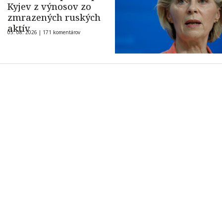
Kyjev z výnosov zo
zmrazených ruských
aktív
05. 08. 2026 |
171 komentárov