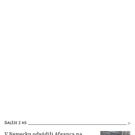
ĎALŠIE Z HS
V Nemecku odsúdili Afganca na