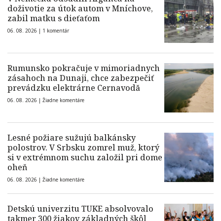
doživotie za útok autom v Mníchove,
zabil matku s dieťaťom
06. 08. 2026 |
1 komentár
Rumunsko pokračuje v mimoriadnych
zásahoch na Dunaji, chce zabezpečiť
prevádzku elektrárne Cernavodă
06. 08. 2026 |
Žiadne komentáre
Lesné požiare sužujú balkánsky
polostrov. V Srbsku zomrel muž, ktorý
si v extrémnom suchu založil pri dome
oheň
06. 08. 2026 |
Žiadne komentáre
Detskú univerzitu TUKE absolvovalo
takmer 300 žiakov základných škôl