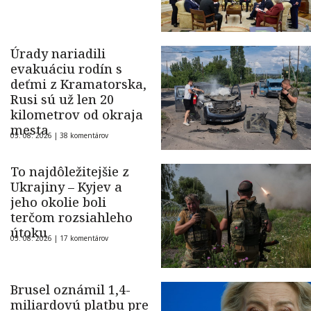
Úrady nariadili
evakuáciu rodín s
deťmi z Kramatorska,
Rusi sú už len 20
kilometrov od okraja
mesta
05. 08. 2026 |
38 komentárov
To najdôležitejšie z
Ukrajiny – Kyjev a
jeho okolie boli
terčom rozsiahleho
útoku
05. 08. 2026 |
17 komentárov
Brusel oznámil 1,4-
miliardovú platbu pre