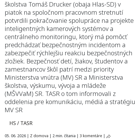
školstva Tomáš Drucker (obaja Hlas-SD) v
piatok na spoločnom pracovnom stretnutí
potvrdili pokračovanie spolupráce na projekte
inteligentných kamerových systémov a
centrálneho monitoringu, ktorý má pomôcť
predchádzať bezpečnostným incidentom a
zabezpečiť rýchlejšiu reakciu bezpečnostných
zložiek. Bezpečnosť detí, žiakov, študentov a
zamestnancov škôl patrí medzi priority
Ministerstva vnútra (MV) SR a Ministerstva
školstva, výskumu, vývoja a mládeže
(MŠVVaM) SR. TASR o tom informovali z
oddelenia pre komunikáciu, médiá a stratégiu
MV SR
HS / TASR
05. 06. 2026
|
Z domova
|
2 min. čítania
|
3 komentáre
|