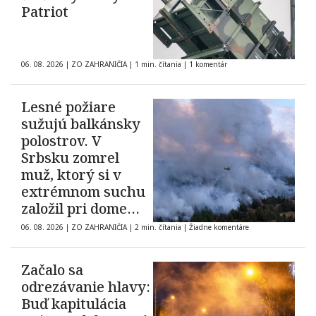
Patriot
06. 08. 2026
|
ZO ZAHRANIČIA
|
1 min. čítania
|
1 komentár
Lesné požiare
sužujú balkánsky
polostrov. V
Srbsku zomrel
muž, ktorý si v
extrémnom suchu
založil pri dome
oheň
06. 08. 2026
|
ZO ZAHRANIČIA
|
2 min. čítania
|
Žiadne komentáre
Začalo sa
odrezávanie hlavy:
Buď kapitulácia