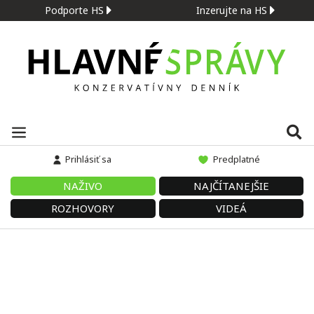
Podporte HS
Inzerujte na HS
Prihlásiť sa
Predplatné
NAŽIVO
NAJČÍTANEJŠIE
ROZHOVORY
VIDEÁ