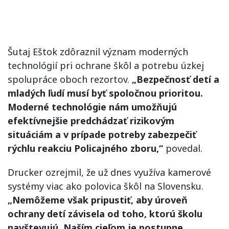
Šutaj Eštok zdôraznil význam moderných
technológií pri ochrane škôl a potrebu úzkej
spolupráce oboch rezortov.
„Bezpečnosť detí a
mladých ľudí musí byť spoločnou prioritou.
Moderné technológie nám umožňujú
efektívnejšie predchádzať rizikovým
situáciám a v prípade potreby zabezpečiť
rýchlu reakciu Policajného zboru,“
povedal.
Drucker ozrejmil, že už dnes využíva kamerové
systémy viac ako polovica škôl na Slovensku.
„Nemôžeme však pripustiť, aby úroveň
ochrany detí závisela od toho, ktorú školu
navštevujú. Naším cieľom je postupne