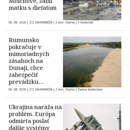
Mníchove, zabil
matku s dieťaťom
06. 08. 2026
|
ZO ZAHRANIČIA
|
2 min. čítania
|
1 komentár
Rumunsko
pokračuje v
mimoriadnych
zásahoch na
Dunaji, chce
zabezpečiť
prevádzku
elektrárne
06. 08. 2026
|
ZO ZAHRANIČIA
|
2 min. čítania
|
Žiadne komentáre
Cernavodă
Ukrajina naráža na
problém. Európa
odmieta poslať
ďalšie systémy